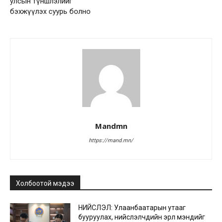
улсын түншлэлийг
бэхжүүлэх суурь болно
Mandmn
https://mand.mn/
Холбоотой мэдээ
НИЙСЛЭЛ: Улаанбаатарын утааг
бууруулах, нийслэлчүүдийн эрүүл мэндийг