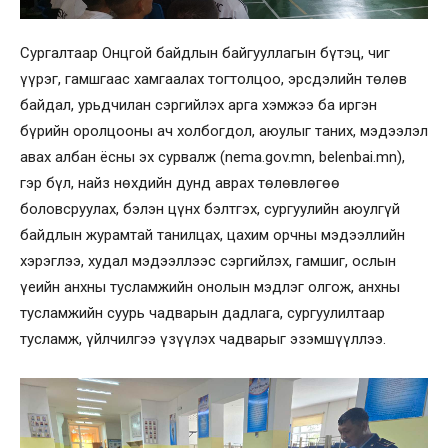
Сургалтаар Онцгой байдлын байгууллагын бүтэц, чиг
үүрэг, гамшгаас хамгаалах тогтолцоо, эрсдэлийн төлөв
байдал, урьдчилан сэргийлэх арга хэмжээ ба иргэн
бүрийн оролцооны ач холбогдол, аюулыг таних, мэдээлэл
авах албан ёсны эх сурвалж (nema.gov.mn, belenbai.mn),
гэр бүл, найз нөхдийн дунд аврах төлөвлөгөө
боловсруулах, бэлэн цүнх бэлтгэх, сургуулийн аюулгүй
байдлын журамтай танилцах, цахим орчны мэдээллийн
хэрэглээ, худал мэдээллээс сэргийлэх, гамшиг, ослын
үеийн анхны тусламжийн онолын мэдлэг олгож, анхны
тусламжийн суурь чадварын дадлага, сургуулилтаар
тусламж, үйлчилгээ үзүүлэх чадварыг эзэмшүүллээ.