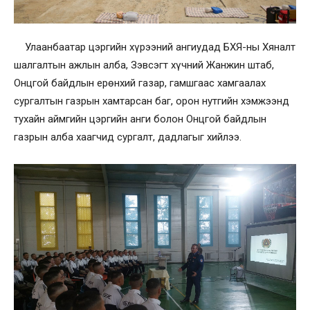
Улаанбаатар цэргийн хүрээний ангиудад БХЯ-ны Хяналт
шалгалтын ажлын алба, Зэвсэгт хүчний Жанжин штаб,
Онцгой байдлын ерөнхий газар, гамшгаас хамгаалах
сургалтын газрын хамтарсан баг, орон нутгийн хэмжээнд
тухайн аймгийн цэргийн анги болон Онцгой байдлын
газрын алба хаагчид сургалт, дадлагыг хийлээ.