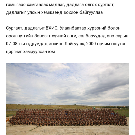
гамшгаас хамгаалах мэдлэг, дадлага олгох сургалт,
дадлагыг улсын хэмжээнд зохион байгууллаа.
Сургалт, дадлагыг ҮБХИС, Улаанбаатар хүрээний болон
орон нутгийн Зэвсэгт хүчний анги, салбаруудад энэ сарын
07-08-ны өдрүүдэд зохион байгуулж, 2000 орчим оюутан
цэргийг хамруулсан юм.