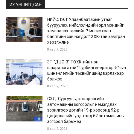
ИХ УНШИГДСАН
НИЙСЛЭЛ: Улаанбаатарын утааг
бууруулах, нийслэлчүүдийн эрүүл мэндийг
хамгаалах төслийг “Чингис хаан
баялгийн сан нэгдэл” ХХК-тай хамтран
хэрэгжүүлнэ
8 сар 7, 2026
ЗГ: “ДЦС-3” ТӨХК-ийн нэн
шаардлагатай “Турбингенератор-5”-ын
шинэчлэлийн төсвийг шийдвэрлэхээр
болжээ
8 сар 7, 2026
СХД: Сургууль, цэцэрлэгийн
автомашины зогсоолыг нэмэгдүүлэх
зорилгоор дүүргийн 19-р хороонд 92-р
цэцэрлэгийн урд талд 62 автомашины
зогсоол барьжээ
8 сар 7, 2026