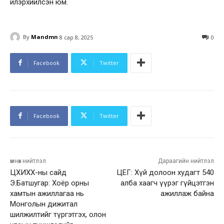
илэрхийлсэн юм.
By
Mandmn
8 сар 8, 2025
0
Facebook
Twitter
Facebook
Twitter
өмнөх нийтлэл
Дараагийн нийтлэл
ЦХИХХ-ны сайд
ЦЕГ: Хүй долоон худагт 540
Э.Батшугар: Хоёр орны
алба хаагч үүрэг гүйцэтгэн
хамтын ажиллагаа нь
ажиллаж байна
Монголын дижитал
шилжилтийг түргэтгэх, олон