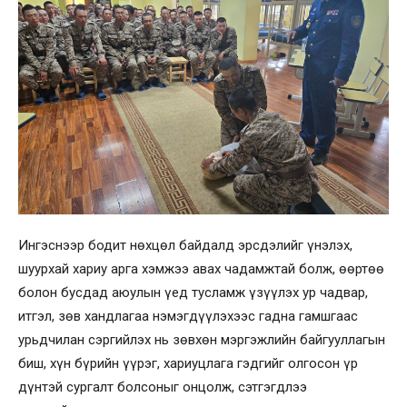
Ингэснээр бодит нөхцөл байдалд эрсдэлийг үнэлэх,
шуурхай хариу арга хэмжээ авах чадамжтай болж, өөртөө
болон бусдад аюулын үед тусламж үзүүлэх ур чадвар,
итгэл, зөв хандлагаа нэмэгдүүлэхээс гадна гамшгаас
урьдчилан сэргийлэх нь зөвхөн мэргэжлийн байгууллагын
биш, хүн бүрийн үүрэг, хариуцлага гэдгийг олгосон үр
дүнтэй сургалт болсоныг онцолж, сэтгэгдлээ