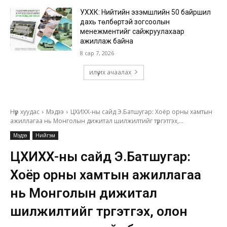
УХХК: Нийтийн эзэмшлийн 50 байршил
дахь төлбөртэй зогсоолын
менежментийг сайжруулахаар
ажиллаж байна
8 сар 7, 2026
илүү их ачаалах