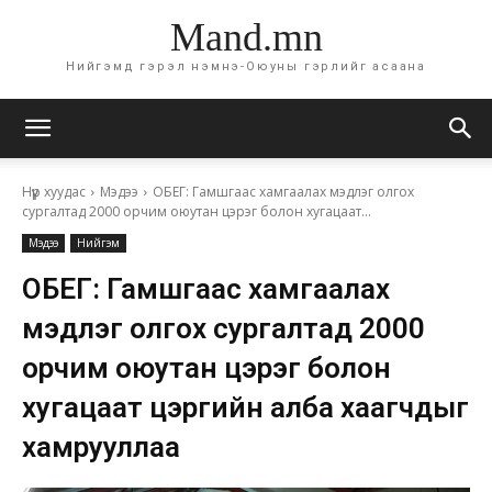
Mand.mn
Нийгэмд гэрэл нэмнэ-Оюуны гэрлийг асаана
Нүүр хуудас
Мэдээ
ОБЕГ: Гамшгаас хамгаалах мэдлэг олгох
сургалтад 2000 орчим оюутан цэрэг болон хугацаат...
Мэдээ
Нийгэм
ОБЕГ: Гамшгаас хамгаалах
мэдлэг олгох сургалтад 2000
орчим оюутан цэрэг болон
хугацаат цэргийн алба хаагчдыг
хамрууллаа