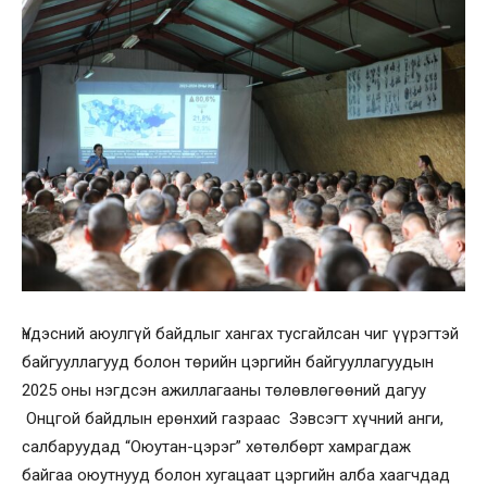
Үндэсний аюулгүй байдлыг хангах тусгайлсан чиг үүрэгтэй
байгууллагууд болон төрийн цэргийн байгууллагуудын
2025 оны нэгдсэн ажиллагааны төлөвлөгөөний дагуу
Онцгой байдлын ерөнхий газраас Зэвсэгт хүчний анги,
салбаруудад “Оюутан-цэрэг” хөтөлбөрт хамрагдаж
байгаа оюутнууд болон хугацаат цэргийн алба хаагчдад