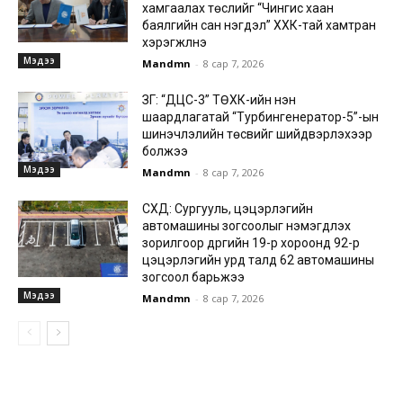
хамгаалах төслийг “Чингис хаан
баялгийн сан нэгдэл” ХХК-тай хамтран
хэрэгжүүлнэ
Мэдээ
Mandmn
-
8 сар 7, 2026
ЗГ: “ДЦС-3” ТӨХК-ийн нэн
шаардлагатай “Турбингенератор-5”-ын
шинэчлэлийн төсвийг шийдвэрлэхээр
болжээ
Мэдээ
Mandmn
-
8 сар 7, 2026
СХД: Сургууль, цэцэрлэгийн
автомашины зогсоолыг нэмэгдүүлэх
зорилгоор дүүргийн 19-р хороонд 92-р
цэцэрлэгийн урд талд 62 автомашины
зогсоол барьжээ
Мэдээ
Mandmn
-
8 сар 7, 2026