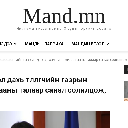
Mand.mn
Нийгэмд гэрэл нэмнэ-Оюуны гэрлийг асаана
МЭДЭЭ
МАНДЫН ПАПРИКА
МАНДЫН БҮТЭЭЛ
төлөөлөгчийн газрын даргад хамтын ажиллагааны талаар санал солилцож,.
дахь төлөөлөгчийн газрын
ааны талаар санал солилцож,