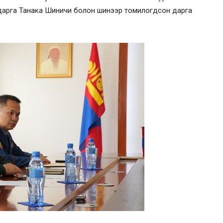
н дарга Танака Шиничи болон шинээр томилогдсон дарга