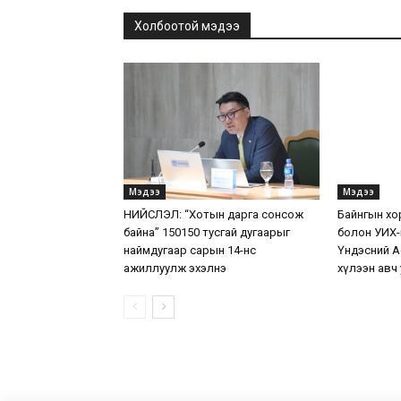
Холбоотой мэдээ
Мэдээ
Мэдээ
НИЙСЛЭЛ: “Хотын дарга сонсож
Байнгын хо
байна” 150150 тусгай дугаарыг
болон УИХ-
наймдугаар сарын 14-нөөс
Үндэсний А
ажиллуулж эхэлнэ
хүлээн авч