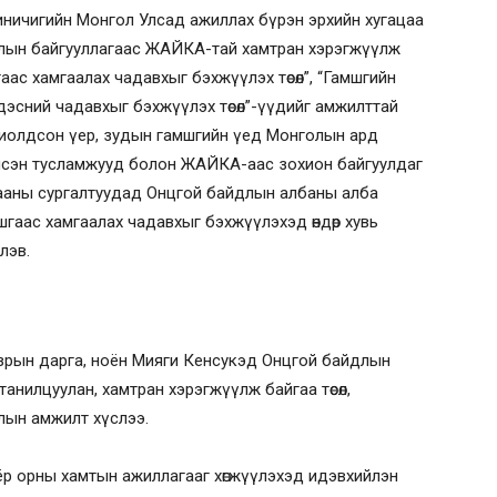
иничигийн Монгол Улсад ажиллах бүрэн эрхийн хугацаа
длын байгууллагаас ЖАЙКА-тай хамтран хэрэгжүүлж
аас хамгаалах чадавхыг бэхжүүлэх төсөл”, “Гамшгийн
дэсний чадавхыг бэхжүүлэх төсөл”-үүдийг амжилттай
тохиолдсон үер, зудын гамшгийн үед Монголын ард
лсэн тусламжууд болон ЖАЙКА-аас зохион байгуулдаг
гацааны сургалтуудад Онцгой байдлын албаны алба
гаас хамгаалах чадавхыг бэхжүүлэхэд өндөр хувь
лэв.
 газрын дарга, ноён Мияги Кенсукэд Онцгой байдлын
анилцуулан, хамтран хэрэгжүүлж байгаа төсөл,
жлын амжилт хүслээ.
ёр орны хамтын ажиллагааг хөгжүүлэхэд идэвхийлэн