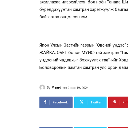
ажиллахаа илэрхийлсэн бол ноён Танака Ши
бүрэлдэхүүнтэй хамтран хэрэгжүүлж байгаа 
байгаагаа онцолсон юм.
Япон Улсын Засгийн газрын “Өвсний үндэс” хө
ЖАЙКА, ОБЕГ болон МУИС-тай хамтран “Гам
үндэсний чадавхыг бэхжүүлэх төсөл”-ийг Ховд 
Боловсролын яамтай хамтран улс орон даяа
By
Mandmn
9 сар 19, 2024
Facebook
Twitter
Pin