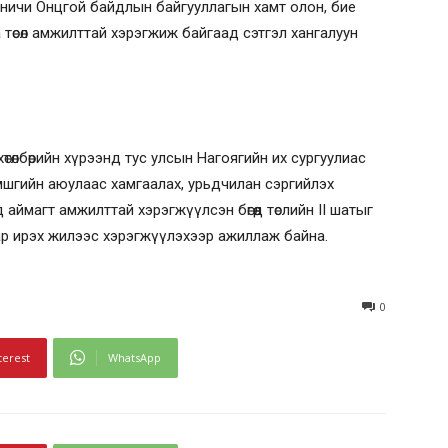
ничи Онцгой байдлын байгууллагын хамт олон, бие
төсөл амжилттай хэрэгжиж байгаад сэтгэл хангалуун
төлбөрийн хүрээнд тус улсын Нагоягийн их сургуулиас
шгийн аюулаас хамгаалах, урьдчилан сэргийлэх
аймагт амжилттай хэрэгжүүлсэн бөгөөд төслийн II шатыг
р ирэх жилээс хэрэгжүүлэхээр ажиллаж байна.
0
terest
WhatsApp