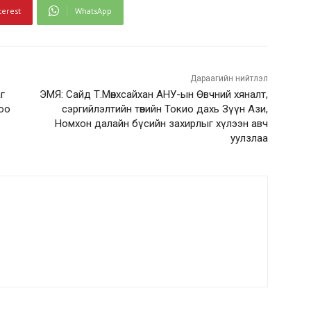
terest
WhatsApp
Дараагийн нийтлэл
аг
ЭМЯ: Сайд Т.Мөнхсайхан АНУ-ын Өвчний хяналт,
роо
сэргийлэлтийн төвийн Токио дахь Зүүн Ази,
Номхон далайн бүсийн захирлыг хүлээн авч
уулзлаа