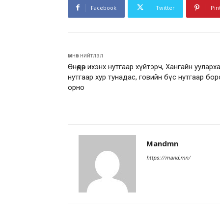
Facebook
Twitter
Pin
өмнөх нийтлэл
Өнөөдөр ихэнх нутгаар хүйтэрч, Хангайн ууларх
нутгаар хур тунадас, говийн бүс нутгаар бо
орно
Mandmn
https://mand.mn/