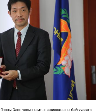
н Японы Олон улсын хамтын ажиллагааны байгууллага