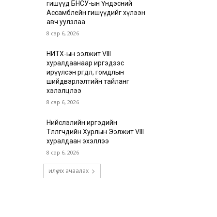
гишүүд БНСУ-ын Үндэсний
Ассамблейн гишүүдийг хүлээн
авч уулзлаа
8 сар 6, 2026
НИТХ-ын ээлжит VIII
хуралдаанаар иргэдээс
ирүүлсэн өргөдөл, гомдлын
шийдвэрлэлтийн тайланг
хэлэлцлээ
8 сар 6, 2026
Нийслэлийн иргэдийн
Төлөөлөгчдийн Хурлын Ээлжит VIII
хуралдаан эхэллээ
8 сар 6, 2026
илүү их ачаалах