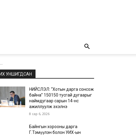
..
ИХ УНШИГДСАН
НИЙСЛЭЛ: “Хотын дарга сонсож
байна” 150150 тусгай дугаарыг
наймдугаар сарын 14-нөөс
ажиллуулж эхэлнэ
8 сар 6, 2026
Байнгын хорооны дарга
Г.Тэмүүлэн болон УИХ-ын