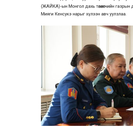
(ЖАЙКА)-ын Монгол дахь төлөөлөгчийн газры
Мияги Кенсукэ нарыг хүлээн авч уулзлаа.