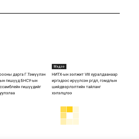
Мэдээ
рооны дарга Г.Тэмүүлэн
НИТХ-ын ээлжит VIII хуралдаанаар
ын гишүүд БНСУ-ын
иргэдээс ирүүлсэн өргөдөл, гомдлын
ссамблейн гишүүдийг
шийдвэрлэлтийн тайланг
 уулзлаа
хэлэлцлээ