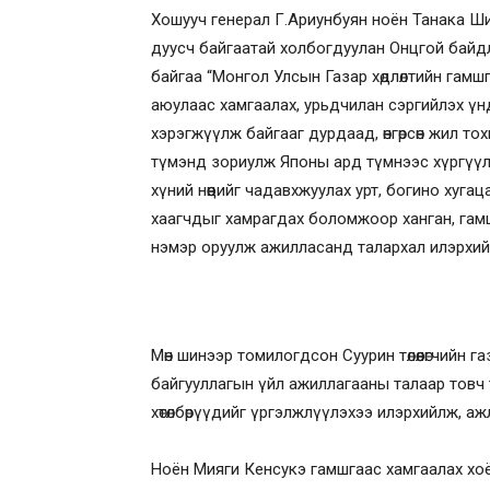
Хошууч генерал Г.Ариунбуян ноён Танака Ш
дуусч байгаатай холбогдуулан Онцгой бай
байгаа “Монгол Улсын Газар хөдлөлтийн гамшг
аюулаас хамгаалах, урьдчилан сэргийлэх үн
хэрэгжүүлж байгааг дурдаад, өнгөрсөн жил 
түмэнд зориулж Японы ард түмнээс хүргүү
хүний нөөцийг чадавхжуулах урт, богино ху
хаагчдыг хамрагдах боломжоор ханган, гамш
нэмэр оруулж ажилласанд талархал илэрхий
Мөн шинээр томилогдсон Суурин төлөөлөгчийн
байгууллагын үйл ажиллагааны талаар товч т
хөтөлбөрүүдийг үргэлжлүүлэхээ илэрхийлж, а
Ноён Мияги Кенсукэ гамшгаас хамгаалах хо