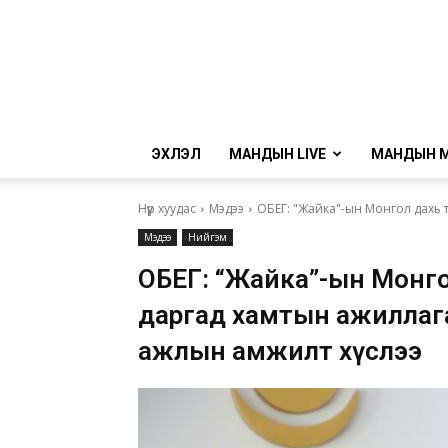
ЭХЛЭЛ
МАНДЫН LIVE
МАНДЫН 
Нүүр хуудас
Мэдээ
ОБЕГ: "Жайка"-ын Монгол дахь 
Мэдээ
Нийгэм
ОБЕГ: “Жайка”-ын Монгол 
даргад хамтын ажиллаг
ажлын амжилт хүслээ