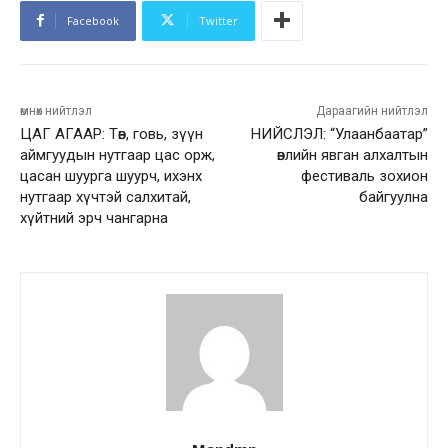
Facebook
Twitter
өмнөх нийтлэл
Дараагийн нийтлэл
ЦАГ АГААР: Төв, говь, зүүн
НИЙСЛЭЛ: “Улаанбаатар”
аймгуудын нутгаар цас орж,
өвлийн явган алхалтын
цасан шуурга шуурч, ихэнх
фестиваль зохион
нутгаар хүчтэй салхитай,
байгуулна
хүйтний эрч чангарна