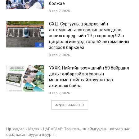
болжээ
8 сар 7, 2026
СХД: Сургууль, цэцэрлэгийн
автомашины зогсоолыг нэмэгдүүлэх
зорилгоор дүүргийн 19-р хороонд 92-р
цэцэрлэгийн урд талд 62 автомашины
зогсоол барьжээ
8 сар 7, 2026
УХХК: Нийтийн эзэмшлийн 50 байршил
дахь төлбөртэй зогсоолын
менежментийг сайжруулахаар
ажиллаж байна
8 сар 7, 2026
илүү их ачаалах