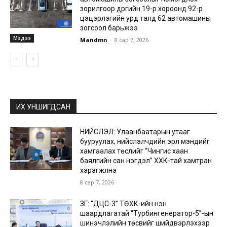
зорилгоор дүүргийн 19-р хороонд 92-р
цэцэрлэгийн урд талд 62 автомашины
зогсоол барьжээ
Мэдээ
Mandmn
-
8 сар 7, 2026
ИХ УНШИГДСАН
НИЙСЛЭЛ: Улаанбаатарын утааг
бууруулах, нийслэлчүүдийн эрүүл мэндийг
хамгаалах төслийг “Чингис хаан
баялгийн сан нэгдэл” ХХК-тай хамтран
хэрэгжүүлнэ
8 сар 7, 2026
ЗГ: “ДЦС-3” ТӨХК-ийн нэн
шаардлагатай “Турбингенератор-5”-ын
шинэчлэлийн төсвийг шийдвэрлэхээр