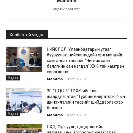
Mandmn
https://mand.mn/
Холбоотой мэдээ
НИЙСЛЭЛ: Улаанбаатарын утааг
бууруулах, нийслэлчүүдийн эрүүл мэндийг
хамгаалах төслийг “Чингис хаан
баялгийн сан нэгдэл” ХХК-тай хамтран
хэрэгжүүлнэ
Мэдээ
Mandmn
-
8 сар 7, 2026
ЗГ: “ДЦС-3” ТӨХК-ийн нэн
шаардлагатай “Турбингенератор-5”-ын
шинэчлэлийн төсвийг шийдвэрлэхээр
болжээ
Мэдээ
Mandmn
-
8 сар 7, 2026
СХД: Сургууль, цэцэрлэгийн
автомашины зогсоолыг нэмэгдүүлэх