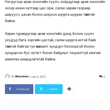
Нэгдүгээр арав хоногийн сүүлч, хоёрдугаар арав хоногийн
эхээр ихэнх нутгаар цас орж, салхи зарим газраар
ширүүсч, цасан болон шороон шуурга шуурах төлөвтэй
байна.
Харин гуравдугаар арав хоногийн дунд болон сүүлч
үеүдэд бага зэргийн цастай, салхи шуурга ихтэй байх
төлөвтэй байгаа тул өвөлжилт хүндэрч болзошгүй болон
хүндэрсэн бүс нутагт бэлэн байдлыг тасралтгүй хангаж
ажиллах шаардлагатай байна.
By
Mandmn
2 сар 6, 2025
0
Facebook
Twitter