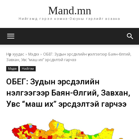
Mand.mn
Нийгэмд гэрэл нэмнэ-Оюуны гэрлийг асаана
Нүүр хуудас
Мэдээ
ОБЕГ: Зудын эрсдэлийн үнэлгээгээр Баян-Өлгий,
Завхан, Увс “маш их” эрсдэлтэй гарчээ
Мэдээ
Нийгэм
ОБЕГ: Зудын эрсдэлийн
үнэлгээгээр Баян-Өлгий, Завхан,
Увс “маш их” эрсдэлтэй гарчээ