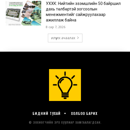
БИДНИЙ ТУХАЙ
ХОЛБОО БАРИХ
© ЗОХИОГЧИЙН ЭРХ ХУУЛИАР ХАМГААЛАГДСАН.