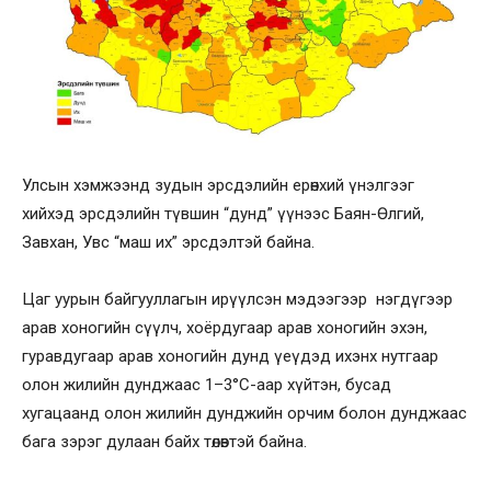
Улсын хэмжээнд зудын эрсдэлийн ерөнхий үнэлгээг
хийхэд эрсдэлийн түвшин “дунд” үүнээс Баян-Өлгий,
Завхан, Увс “маш их” эрсдэлтэй байна.
Цаг уурын байгууллагын ирүүлсэн мэдээгээр нэгдүгээр
арав хоногийн сүүлч, хоёрдугаар арав хоногийн эхэн,
гуравдугаар арав хоногийн дунд үеүдэд ихэнх нутгаар
олон жилийн дунджаас 1–3°С-аар хүйтэн, бусад
хугацаанд олон жилийн дунджийн орчим болон дунджаас
бага зэрэг дулаан байх төлөвтэй байна.