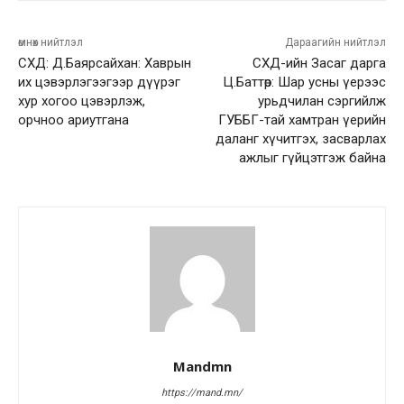
өмнөх нийтлэл
Дараагийн нийтлэл
СХД: Д.Баярсайхан: Хаврын
СХД-ийн Засаг дарга
их цэвэрлэгээгээр дүүрэг
Ц.Баттөр: Шар усны үерээс
хур хогоо цэвэрлэж,
урьдчилан сэргийлж
орчноо ариутгана
ГУББГ-тай хамтран үерийн
даланг хүчитгэх, засварлах
ажлыг гүйцэтгэж байна
Mandmn
https://mand.mn/