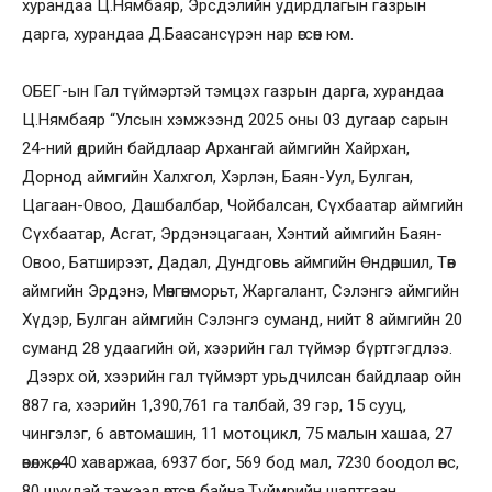
хурандаа Ц.Нямбаяр, Эрсдэлийн удирдлагын газрын
дарга, хурандаа Д.Баасансүрэн нар өгсөн юм.
ОБЕГ-ын Гал түймэртэй тэмцэх газрын дарга, хурандаа
Ц.Нямбаяр “Улсын хэмжээнд 2025 оны 03 дугаар сарын
24-ний өдрийн байдлаар Архангай аймгийн Хайрхан,
Дорнод аймгийн Халхгол, Хэрлэн, Баян-Уул, Булган,
Цагаан-Овоо, Дашбалбар, Чойбалсан, Сүхбаатар аймгийн
Сүхбаатар, Асгат, Эрдэнэцагаан, Хэнтий аймгийн Баян-
Овоо, Батширээт, Дадал, Дундговь аймгийн Өндөршил, Төв
аймгийн Эрдэнэ, Мөнгөнморьт, Жаргалант, Сэлэнгэ аймгийн
Хүдэр, Булган аймгийн Сэлэнгэ суманд, нийт 8 аймгийн 20
суманд 28 удаагийн ой, хээрийн гал түймэр бүртгэгдлээ.
Дээрх ой, хээрийн гал түймэрт урьдчилсан байдлаар ойн
887 га, хээрийн 1,390,761 га талбай, 39 гэр, 15 сууц,
чингэлэг, 6 автомашин, 11 мотоцикл, 75 малын хашаа, 27
өвөлжөө, 40 хаваржаа, 6937 бог, 569 бод мал, 7230 боодол өвс,
80 шуудай тэжээл өртсөн байна.Түймрийн шалтгаан