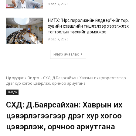
8 сар 7, 2026
НИТХ: “Нүүрс пиролизийн үйлдвэр”-ийг төр,
хувийн хэвшлийн түншлэлээр хэрэгжүүлэх
тогтоолын төслийг дэмжжээ
8 сар 7, 2026
илүү их ачаалах