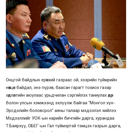
Онцгой байдлын ерөнхий газраас ой, хээрийн түймрийн
нөхцөл байдал, энэ пүрэв, баасан гарагт тохиох газар
хөдлөлтийн аюулаас урьдчилан сэргийлэх таниулах өдөр
болон улсын хэмжээнд эхлүүлж байгаа “Монгол хүн-
Эрсдэлийн боловсрол” аяны талаар мэдээлэл хийлээ.
Мэдээллийг УОК-ын нарийн бичгийн дарга, хурандаа
Т.Баярхүү, ОБЕГ-ын Гал түймэртэй тэмцэх газрын дарга,