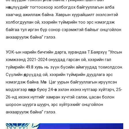
нөхцлүүдийг тогтоохоор холбогдох байгууллагын алба
хаагчид ажиллаж байна. Хаврын хуурайшилт эхэлсэнтэй
холбогдуулан ой, хээрийн түймрийн тоо эрс нэмэгдэж
байгаа тул иргэн бүр сонор сэрэмжтэй байхыг онцгойлон
анхааруулж байна” гэлээ.
УОК-ын нарийн бичгийн дарга, хурандаа Т.Баярхүү “Улсын
хэмжээнд 2021-2024 онуудад гарсан ой, хээрийн гал
түймрийн 49.8 хувь нь зүүн бүсийн аймгуудад тохиолдсон.
Сүүлийн өдрүүдэд ой, хээрийн түймрийн дуудлага эрс
нэмэгдэж байна. Мөн Цаг уурын байгууллагын ирүүлсэн
мэдээгээр өнөөдөр буюу 24-өөс эхлэн ихэнх нутгаар хүйтэрч, 25-
26-нд ихэнх нутгийг хамран хүчтэй салхи, цасан болон
шороон шуурга шуурч, эрс хүйтрэхийг онцгойлон
анхааруулж байна” гэлээ.