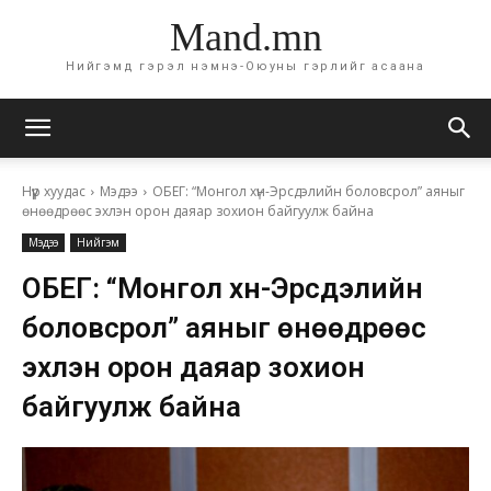
Mand.mn
Нийгэмд гэрэл нэмнэ-Оюуны гэрлийг асаана
Нүүр хуудас
Мэдээ
ОБЕГ: “Монгол хүн-Эрсдэлийн боловсрол” аяныг
өнөөдрөөс эхлэн орон даяар зохион байгуулж байна
Мэдээ
Нийгэм
ОБЕГ: “Монгол хүн-Эрсдэлийн
боловсрол” аяныг өнөөдрөөс
эхлэн орон даяар зохион
байгуулж байна