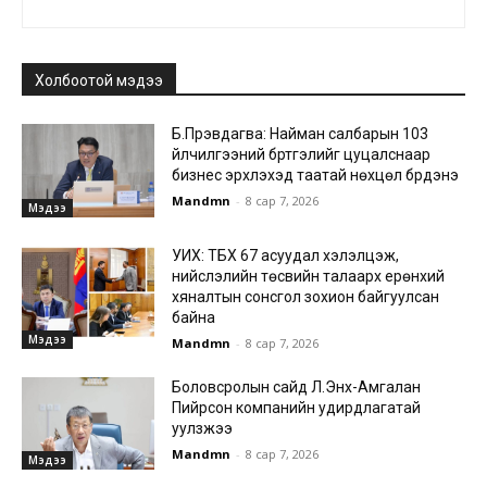
Холбоотой мэдээ
Б.Пүрэвдагва: Найман салбарын 103
үйлчилгээний бүртгэлийг цуцалснаар
бизнес эрхлэхэд таатай нөхцөл бүрдэнэ
Mandmn
-
8 сар 7, 2026
Мэдээ
УИХ: ТБХ 67 асуудал хэлэлцэж,
нийслэлийн төсвийн талаарх ерөнхий
хяналтын сонсгол зохион байгуулсан
байна
Мэдээ
Mandmn
-
8 сар 7, 2026
Боловсролын сайд Л.Энх-Амгалан
Пийрсон компанийн удирдлагатай
уулзжээ
Mandmn
-
8 сар 7, 2026
Мэдээ