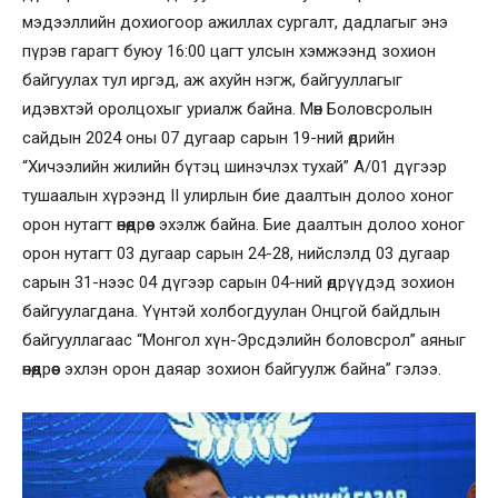
мэдээллийн дохиогоор ажиллах сургалт, дадлагыг энэ
пүрэв гарагт буюу 16:00 цагт улсын хэмжээнд зохион
байгуулах тул иргэд, аж ахуйн нэгж, байгууллагыг
идэвхтэй оролцохыг уриалж байна. Мөн Боловсролын
сайдын 2024 оны 07 дугаар сарын 19-ний өдрийн
“Хичээлийн жилийн бүтэц шинэчлэх тухай” А/01 дүгээр
тушаалын хүрээнд II улирлын бие даалтын долоо хоног
орон нутагт өнөөдрөөс эхэлж байна. Бие даалтын долоо хоног
орон нутагт 03 дугаар сарын 24-28, нийслэлд 03 дугаар
сарын 31-нээс 04 дүгээр сарын 04-ний өдрүүдэд зохион
байгуулагдана. Үүнтэй холбогдуулан Онцгой байдлын
байгууллагаас “Монгол хүн-Эрсдэлийн боловсрол” аяныг
өнөөдрөөс эхлэн орон даяар зохион байгуулж байна” гэлээ.