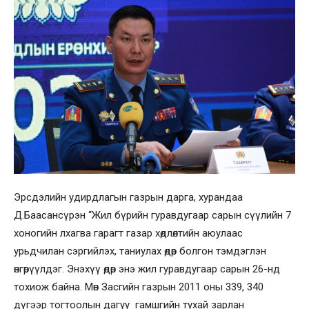
Эрсдэлийн удирдлагын газрын дарга, хурандаа
Д.Баасансүрэн “Жил бүрийн гуравдугаар сарын сүүлийн 7
хоногийн лхагва гарагт газар хөдлөлтийн аюулаас
урьдчилан сэргийлэх, таниулах өдөр болгон тэмдэглэн
өнгөрүүлдэг. Энэхүү өдөр энэ жил гуравдугаар сарын 26-нд
тохиож байна. Мөн Засгийн газрын 2011 оны 339, 340
дүгээр тогтоолын дагуу гамшгийн тухай зарлан