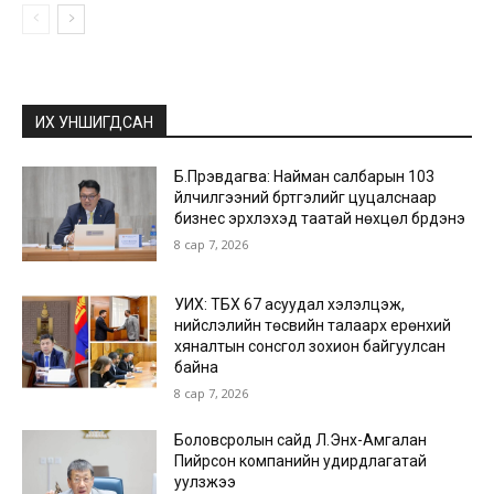
ИХ УНШИГДСАН
Б.Пүрэвдагва: Найман салбарын 103
үйлчилгээний бүртгэлийг цуцалснаар
бизнес эрхлэхэд таатай нөхцөл бүрдэнэ
8 сар 7, 2026
УИХ: ТБХ 67 асуудал хэлэлцэж,
нийслэлийн төсвийн талаарх ерөнхий
хяналтын сонсгол зохион байгуулсан
байна
8 сар 7, 2026
Боловсролын сайд Л.Энх-Амгалан
Пийрсон компанийн удирдлагатай
уулзжээ