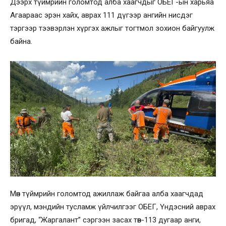
Дээрх түймрийн голомтод алба хаагчдыг ОБЕГ-ын харьяа
Агаараас эрэн хайх, аврах 111 дүгээр ангийн нисдэг
тэргээр тээвэрлэн хүргэх ажлыг тогтмол зохион байгуулж
байна.
Мөн түймрийн голомтод ажиллаж байгаа алба хаагчдад
эрүүл, мэндийн тусламж үйлчилгээг ОБЕГ, Үндэсний аврах
бригад, “Жаргалант” сэргээн засах төв-113 дугаар анги,