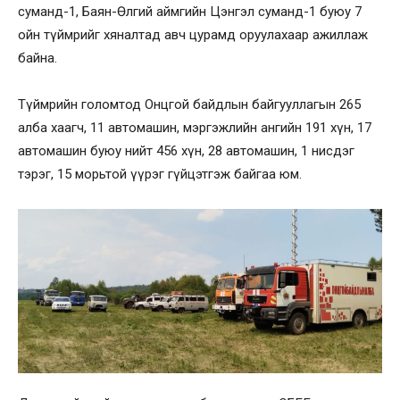
суманд-1, Баян-Өлгий аймгийн Цэнгэл суманд-1 буюу 7
ойн түймрийг хяналтад авч цурамд оруулахаар ажиллаж
байна.
Түймрийн голомтод Онцгой байдлын байгууллагын 265
алба хаагч, 11 автомашин, мэргэжлийн ангийн 191 хүн, 17
автомашин буюу нийт 456 хүн, 28 автомашин, 1 нисдэг
тэрэг, 15 морьтой үүрэг гүйцэтгэж байгаа юм.