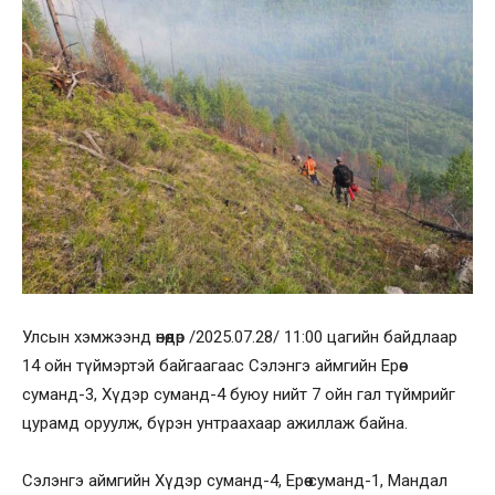
Улсын хэмжээнд өнөөдөр /2025.07.28/ 11:00 цагийн байдлаар
14 ойн түймэртэй байгаагаас Сэлэнгэ аймгийн Ерөө
суманд-3, Хүдэр суманд-4 буюу нийт 7 ойн гал түймрийг
цурамд оруулж, бүрэн унтраахаар ажиллаж байна.
Сэлэнгэ аймгийн Хүдэр суманд-4, Ерөө суманд-1, Мандал