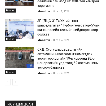
баялгийн сан нэгдэл” ХХК-тай хамтран
хэрэгжүүлнэ
Мэдээ
Mandmn
-
8 сар 7, 2026
ЗГ: “ДЦС-3” ТӨХК-ийн нэн
шаардлагатай “Турбингенератор-5”-ын
шинэчлэлийн төсвийг шийдвэрлэхээр
болжээ
Мэдээ
Mandmn
-
8 сар 7, 2026
СХД: Сургууль, цэцэрлэгийн
автомашины зогсоолыг нэмэгдүүлэх
зорилгоор дүүргийн 19-р хороонд 92-р
цэцэрлэгийн урд талд 62 автомашины
зогсоол барьжээ
Мэдээ
Mandmn
-
8 сар 7, 2026
ИХ УНШИГДСАН