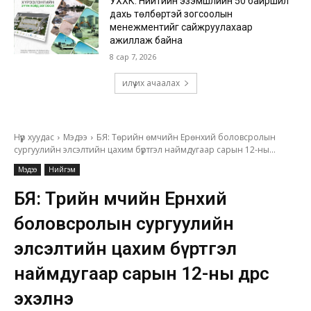
УХХК: Нийтийн эзэмшлийн 50 байршил
дахь төлбөртэй зогсоолын
менежментийг сайжруулахаар
ажиллаж байна
8 сар 7, 2026
илүү их ачаалах