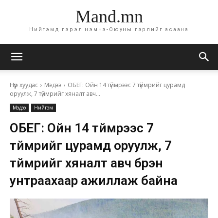
Mand.mn
Нийгэмд гэрэл нэмнэ-Оюуны гэрлийг асаана
Нүүр хуудас
Мэдээ
ОБЕГ: Ойн 14 түймрээс 7 түймрийг цурамд
оруулж, 7 түймрийг хяналт авч...
Мэдээ
Нийгэм
ОБЕГ: Ойн 14 түймрээс 7
түймрийг цурамд оруулж, 7
түймрийг хяналт авч бүрэн
унтраахаар ажиллаж байна