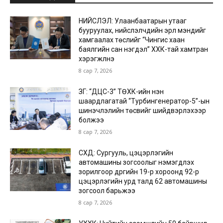
НИЙСЛЭЛ: Улаанбаатарын утааг
бууруулах, нийслэлчүүдийн эрүүл мэндийг
хамгаалах төслийг “Чингис хаан
баялгийн сан нэгдэл” ХХК-тай хамтран
хэрэгжүүлнэ
8 сар 7, 2026
ЗГ: “ДЦС-3” ТӨХК-ийн нэн
шаардлагатай “Турбингенератор-5”-ын
шинэчлэлийн төсвийг шийдвэрлэхээр
болжээ
8 сар 7, 2026
СХД: Сургууль, цэцэрлэгийн
автомашины зогсоолыг нэмэгдүүлэх
зорилгоор дүүргийн 19-р хороонд 92-р
цэцэрлэгийн урд талд 62 автомашины
зогсоол барьжээ
8 сар 7, 2026