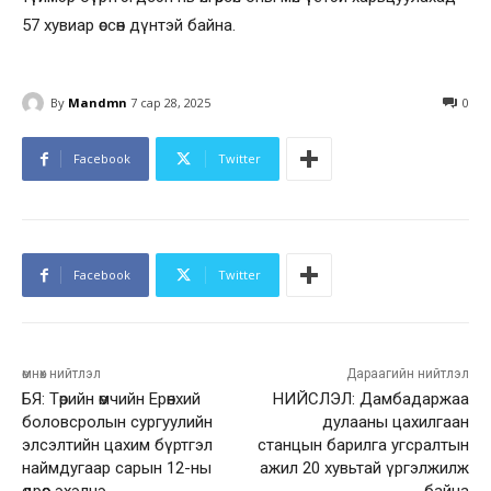
57 хувиар өссөн дүнтэй байна.
By
Mandmn
7 сар 28, 2025
0
Facebook
Twitter
Facebook
Twitter
өмнөх нийтлэл
Дараагийн нийтлэл
БЯ: Төрийн өмчийн Ерөнхий
НИЙСЛЭЛ: Дамбадаржаа
боловсролын сургуулийн
дулааны цахилгаан
элсэлтийн цахим бүртгэл
станцын барилга угсралтын
наймдугаар сарын 12-ны
ажил 20 хувьтай үргэлжилж