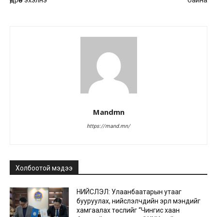
өдрөөс эхэлнэ
байна
Mandmn
https://mand.mn/
Холбоотой мэдээ
НИЙСЛЭЛ: Улаанбаатарын утааг
бууруулах, нийслэлчүүдийн эрүүл мэндийг
хамгаалах төслийг “Чингис хаан