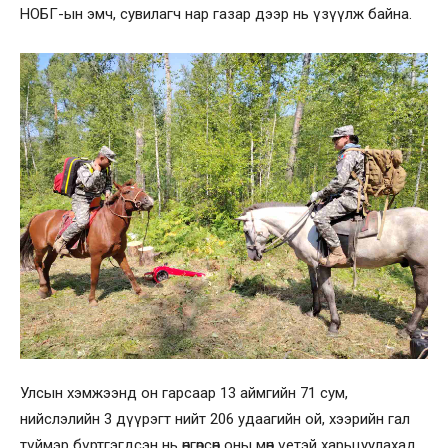
НОБГ-ын эмч, сувилагч нар газар дээр нь үзүүлж байна.
Улсын хэмжээнд он гарсаар 13 аймгийн 71 сум,
нийслэлийн 3 дүүрэгт нийт 206 удаагийн ой, хээрийн гал
түймэр бүртгэгдсэн нь өнгөрсөн оны мөн үетэй харьцуулахад