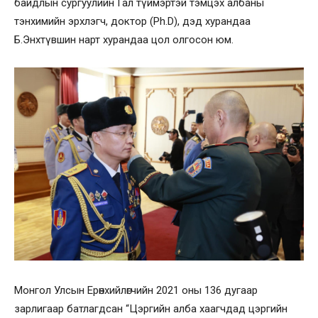
байдлын сургуулийн Гал түймэртэй тэмцэх албаны
тэнхимийн эрхлэгч, доктор (Ph.D), дэд хурандаа
Б.Энхтүвшин нарт хурандаа цол олгосон юм.
Монгол Улсын Ерөнхийлөгчийн 2021 оны 136 дугаар
зарлигаар батлагдсан “Цэргийн алба хаагчдад цэргийн