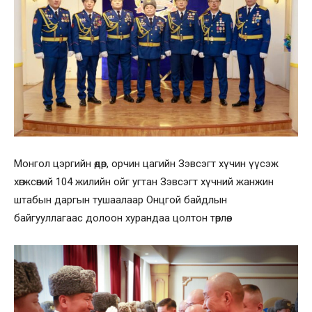
Монгол цэргийн өдөр, орчин цагийн Зэвсэгт хүчин үүсэж
хөгжсөний 104 жилийн ойг угтан Зэвсэгт хүчний жанжин
штабын даргын тушаалаар Онцгой байдлын
байгууллагаас долоон хурандаа цолтон төрлөө.