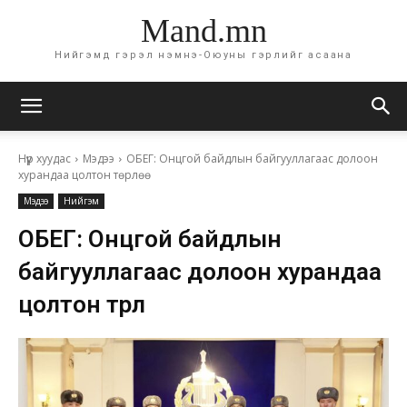
Mand.mn
Нийгэмд гэрэл нэмнэ-Оюуны гэрлийг асаана
Нүүр хуудас
Мэдээ
ОБЕГ: Онцгой байдлын байгууллагаас долоон
хурандаа цолтон төрлөө
Мэдээ
Нийгэм
ОБЕГ: Онцгой байдлын
байгууллагаас долоон хурандаа
цолтон төрлөө