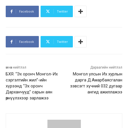
Facebook
Twitter
Facebook
Twitter
өмнөх нийтлэл
Дараагийн нийтлэл
БХЯ: “Эх оронч Монгол-Их
Монгол улсын Их хурлын
сэргэлтийн жил”-ийн
дарга Д.Амарбаясгалан
хүрээнд “Эх оронч
зэвсэгт хүчний 032 дугаар
Дарханчууд” сарын аян
ангид ажиллажээ
өрнүүлэхээр зарлажээ