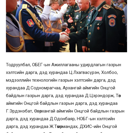
Тодруулбал, ОБЕГ-ын Ажиллагааны удирдлагын газрын
хэлтсийн дарга, дэд хурандаа Ц.Лхагвасүрэн, Холбоо,
мэдээллийн технологийн газрын хэлтсийн дарга, дэд
хурандаа Д.Содномрагчаа, Архангай аймгийн Онцгой
байдлын газрын дарга, дэд хурандаа Д.Цэрэндорж, Төв
аймгийн Онцгой байдлын газрын дарга, дэд хурандаа
Г.Эрдэнэбат, Өвөрхангай аймгийн Онцгой байдлын газрын
дарга, дэд хурандаа Д.Одонбаяр, НОБГ-ын хэлтсийн
дарга, дэд хурандаа Ж.Төмөрмандах, ДХИС-ийн Онцгой