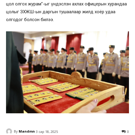
цол олгох журам”-ыг үндэслэн ахлах офицерын хурандаа
цолыг ЗХЖШ-ын даргын тушаалаар жилд хоёр удаа
олгодог болсон билээ.
By
Mandmn
3 сар 18, 2025
0