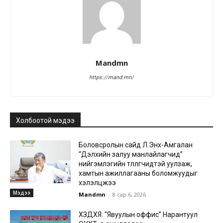
Mandmn
https://mand.mn/
Холбоотой мэдээ
Боловсролын сайд Л.Энх-Амгалан
“Дэлхийн залуу манлайлагчид”
нийгэмлэгийн төлөөлөгчидтэй уулзаж,
хамтын ажиллагааны боломжуудыг
хэлэлцжээ
Мэдээ
Mandmn
-
8 сар 6, 2026
ХЗДХЯ: “Явуулын оффис” Нарантуул