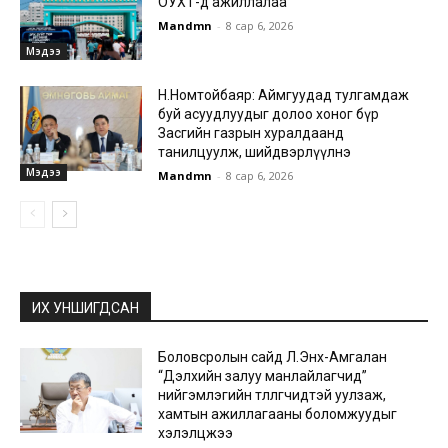
ОУХТ-д ажиллалаа
Mandmn
-
8 сар 6, 2026
Мэдээ
Н.Номтойбаяр: Аймгуудад тулгамдаж
буй асуудлуудыг долоо хоног бүр
Засгийн газрын хуралдаанд
танилцуулж, шийдвэрлүүлнэ
Мэдээ
Mandmn
-
8 сар 6, 2026
ИХ УНШИГДСАН
Боловсролын сайд Л.Энх-Амгалан
“Дэлхийн залуу манлайлагчид”
нийгэмлэгийн төлөөлөгчидтэй уулзаж,
хамтын ажиллагааны боломжуудыг
хэлэлцжээ