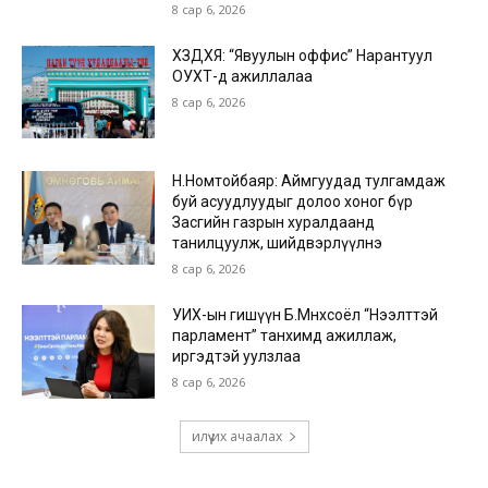
8 сар 6, 2026
ХЗДХЯ: “Явуулын оффис” Нарантуул
ОУХТ-д ажиллалаа
8 сар 6, 2026
Н.Номтойбаяр: Аймгуудад тулгамдаж
буй асуудлуудыг долоо хоног бүр
Засгийн газрын хуралдаанд
танилцуулж, шийдвэрлүүлнэ
8 сар 6, 2026
УИХ-ын гишүүн Б.Мөнхсоёл “Нээлттэй
парламент” танхимд ажиллаж,
иргэдтэй уулзлаа
8 сар 6, 2026
илүү их ачаалах