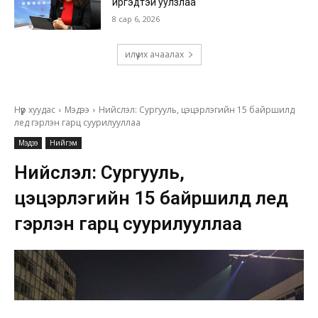
иргэдтэй уулзлаа
8 сар 6, 2026
илүү их ачаалах