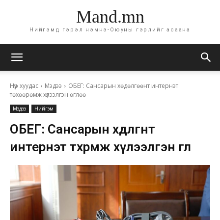
Mand.mn
Нийгэмд гэрэл нэмнэ-Оюуны гэрлийг асаана
Нүүр хуудас
Мэдээ
ОБЕГ: Сансарын хөдөлгөөнт интернэт
төхөөрөмж хүлээлгэн өглөө
Мэдээ
Нийгэм
ОБЕГ: Сансарын хөдөлгөөнт
интернэт төхөөрөмж хүлээлгэн өглөө