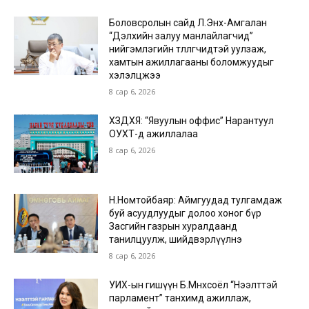
Боловсролын сайд Л.Энх-Амгалан
“Дэлхийн залуу манлайлагчид”
нийгэмлэгийн төлөөлөгчидтэй уулзаж,
хамтын ажиллагааны боломжуудыг
хэлэлцжээ
8 сар 6, 2026
ХЗДХЯ: “Явуулын оффис” Нарантуул
ОУХТ-д ажиллалаа
8 сар 6, 2026
Н.Номтойбаяр: Аймгуудад тулгамдаж
буй асуудлуудыг долоо хоног бүр
Засгийн газрын хуралдаанд
танилцуулж, шийдвэрлүүлнэ
8 сар 6, 2026
УИХ-ын гишүүн Б.Мөнхсоёл “Нээлттэй
парламент” танхимд ажиллаж,