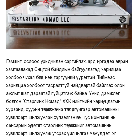
Гамшиг, ослоос урьдчилан сэргийлэх, ард иргэдээ авран
хамгаалахад Онцгой байдлын байгууллагад харилцаа
холбоо чухал бөгөөд нэн тэргүүний үүрэгтэй. Тиймээс
харилцаа холбоог тасралтгүй найдвартай байлгах олон
ажлыг шат дараатай гүйцэтгэж байна. Үүнд дэмжлэг
болгон “Старлинк Номад” ХХК нийгмийн хариуцлагын
хүрээнд, суурин төхөөрөмжөө үнэ төлбөргүйгээр автомашины
хувилбарт шилжүүлэн хүлээлгэн өгөв. Тус компани нь
сансарын хөдөлгөөнт старлинк төхөөрөмжийг автомашины
хувилбарт шилжүүлж угсрах үйлчилгээ үзүүлдэг. Уг