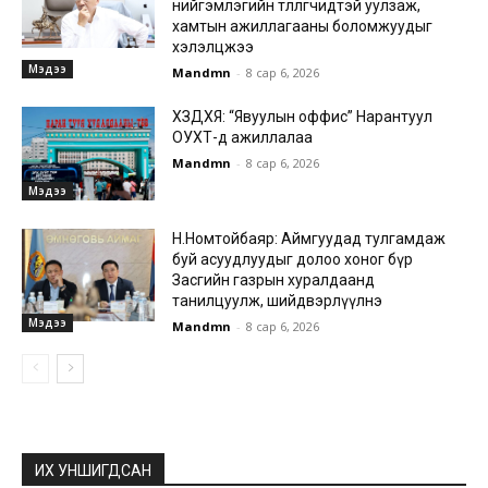
нийгэмлэгийн төлөөлөгчидтэй уулзаж,
хамтын ажиллагааны боломжуудыг
хэлэлцжээ
Мэдээ
Mandmn
-
8 сар 6, 2026
ХЗДХЯ: “Явуулын оффис” Нарантуул
ОУХТ-д ажиллалаа
Mandmn
-
8 сар 6, 2026
Мэдээ
Н.Номтойбаяр: Аймгуудад тулгамдаж
буй асуудлуудыг долоо хоног бүр
Засгийн газрын хуралдаанд
танилцуулж, шийдвэрлүүлнэ
Мэдээ
Mandmn
-
8 сар 6, 2026
ИХ УНШИГДСАН