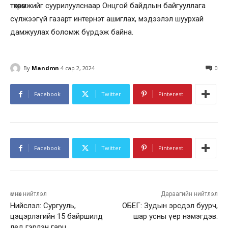
төхөөрөмжийг суурилуулснаар Онцгой байдлын байгууллага
сүлжээгүй газарт интернэт ашиглах, мэдээлэл шуурхай
дамжуулах боломж бүрдэж байна.
By
Mandmn
4 сар 2, 2024
0
Facebook
Twitter
Pinterest
Facebook
Twitter
Pinterest
өмнөх нийтлэл
Дараагийн нийтлэл
Нийслэл: Сургууль,
ОБЕГ: Зудын эрсдэл буурч,
цэцэрлэгийн 15 байршилд
шар усны үер нэмэгдэв.
лед гэрлэн гарц