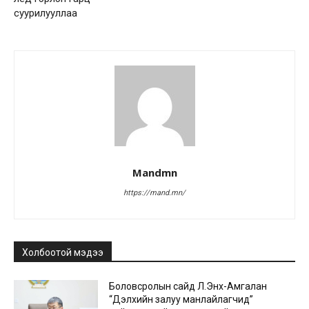
суурилууллаа
Mandmn
https://mand.mn/
Холбоотой мэдээ
Боловсролын сайд Л.Энх-Амгалан
“Дэлхийн залуу манлайлагчид”