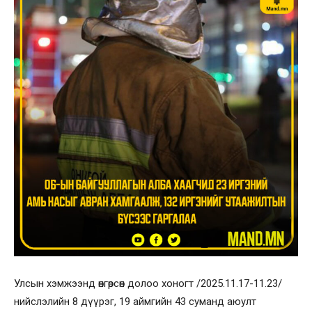
Улсын хэмжээнд өнгөрсөн долоо хоногт /2025.11.17-11.23/
нийслэлийн 8 дүүрэг, 19 аймгийн 43 суманд аюулт