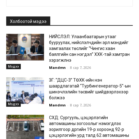
Холбоотой мэдээ
НИЙСЛЭЛ: Улаанбаатарын утааг
бууруулах, нийслэлчүүдийн эрүүл мэндийг
хамгаалах төслийг “Чингис хаан
баялгийн сан нэгдэл” ХХК-тай хамтран
хэрэгжүүлнэ
Мэдээ
Mandmn
-
8 сар 7, 2026
ЗГ: “ДЦС-3” ТӨХК-ийн нэн
шаардлагатай “Турбингенератор-5”-ын
шинэчлэлийн төсвийг шийдвэрлэхээр
болжээ
Мэдээ
Mandmn
-
8 сар 7, 2026
СХД: Сургууль, цэцэрлэгийн
автомашины зогсоолыг нэмэгдүүлэх
зорилгоор дүүргийн 19-р хороонд 92-р
цэцэрлэгийн урд талд 62 автомашины