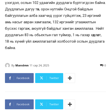
үзэгдэл, ослын 102 удаагийн дуудлага бүртгэгдсэн байна.
Дуудлагын дагуу төв, орон нутгийн Онцгой байдлын
байгууллагын алба хаагчид үүрэг гүйцэтгэж, 23 иргэний
амь насыг авран хамгаалж, 132 иргэнийг утаажилтын
бүсээс гаргаж, аюулгүй байдлыг ханган ажиллалаа. Нийт
дуудлагын 83 нь обьектын гал түймэр, 1 нь газар хөдлөлт,
18 нь хүний үйл ажиллагаатай холбоотой ослын дуудлага
байна.
By
Mandmn
11 сар 24, 2025
0
Facebook
Twitter
Facebook
Twitter