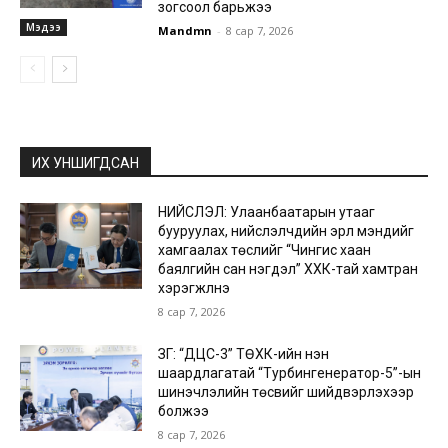
зогсоол барьжээ
Мэдээ
Mandmn
-
8 сар 7, 2026
ИХ УНШИГДСАН
НИЙСЛЭЛ: Улаанбаатарын утааг
бууруулах, нийслэлчүүдийн эрүүл мэндийг
хамгаалах төслийг “Чингис хаан
баялгийн сан нэгдэл” ХХК-тай хамтран
хэрэгжүүлнэ
8 сар 7, 2026
ЗГ: “ДЦС-3” ТӨХК-ийн нэн
шаардлагатай “Турбингенератор-5”-ын
шинэчлэлийн төсвийг шийдвэрлэхээр
болжээ
8 сар 7, 2026