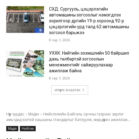
СХД: Сургууль, цэцэрлэгийн
автомашины зогсоолыг нэмэгдүүлэх
зорилгоор дүүргийн 19-р хороонд 92-р
цэцэрлэгийн урд талд 62 автомашины
зогсоол барьжээ
8 сар 7, 2026
УХХК: Нийтийн эзэмшлийн 50 байршил
дахь төлбөртэй зогсоолын
менежментийг сайжруулахаар
ажиллаж байна
8 сар 7, 2026
илүү их ачаалах