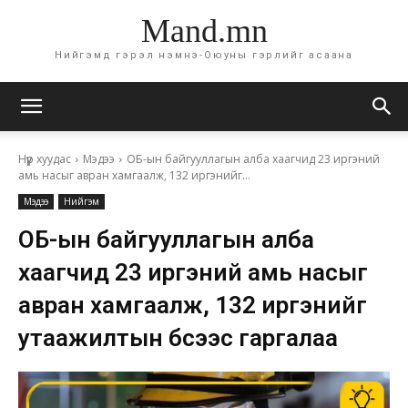
Mand.mn
Нийгэмд гэрэл нэмнэ-Оюуны гэрлийг асаана
Нүүр хуудас
Мэдээ
ОБ-ын байгууллагын алба хаагчид 23 иргэний
амь насыг авран хамгаалж, 132 иргэнийг...
Мэдээ
Нийгэм
ОБ-ын байгууллагын алба
хаагчид 23 иргэний амь насыг
авран хамгаалж, 132 иргэнийг
утаажилтын бүсээс гаргалаа