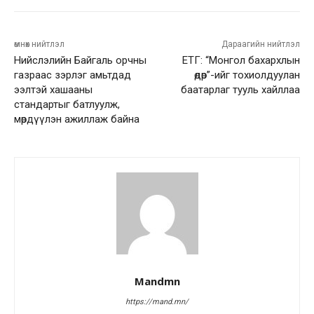
өмнөх нийтлэл
Дараагийн нийтлэл
Нийслэлийн Байгаль орчны
ЕТГ: “Монгол бахархлын
газраас зэрлэг амьтдад
өдөр”-ийг тохиолдуулан
ээлтэй хашааны
баатарлаг тууль хайллаа
стандартыг батлуулж,
мөрдүүлэн ажиллаж байна
Mandmn
https://mand.mn/