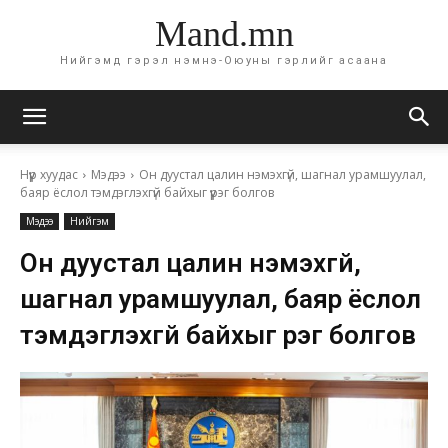
Mand.mn
Нийгэмд гэрэл нэмнэ-Оюуны гэрлийг асаана
Нүүр хуудас
Мэдээ
Он дуустал цалин нэмэхгүй, шагнал урамшуулал,
баяр ёслол тэмдэглэхгүй байхыг үүрэг болгов
Мэдээ
Нийгэм
Он дуустал цалин нэмэхгүй,
шагнал урамшуулал, баяр ёслол
тэмдэглэхгүй байхыг үүрэг болгов