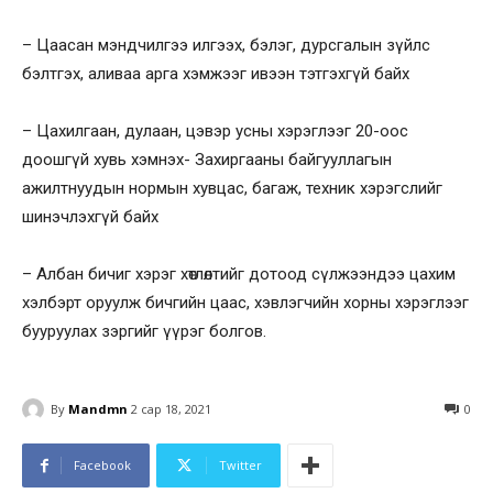
– Цаасан мэндчилгээ илгээх, бэлэг, дурсгалын зүйлс
бэлтгэх, аливаа арга хэмжээг ивээн тэтгэхгүй байх
– Цахилгаан, дулаан, цэвэр усны хэрэглээг 20-оос
доошгүй хувь хэмнэх- Захиргааны байгууллагын
ажилтнуудын нормын хувцас, багаж, техник хэрэгслийг
шинэчлэхгүй байх
– Албан бичиг хэрэг хөтлөлтийг дотоод сүлжээндээ цахим
хэлбэрт оруулж бичгийн цаас, хэвлэгчийн хорны хэрэглээг
бууруулах зэргийг үүрэг болгов.
By
Mandmn
2 сар 18, 2021
0
Facebook
Twitter