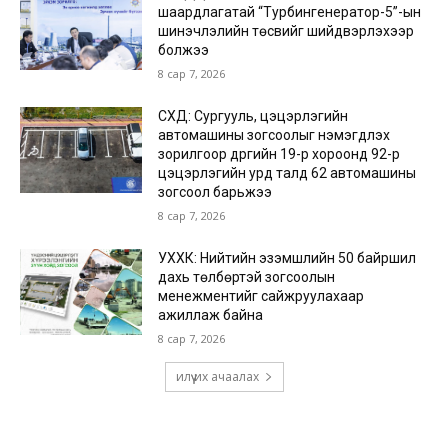
шаардлагатай “Турбингенератор-5”-ын
шинэчлэлийн төсвийг шийдвэрлэхээр
болжээ
8 сар 7, 2026
СХД: Сургууль, цэцэрлэгийн
автомашины зогсоолыг нэмэгдүүлэх
зорилгоор дүүргийн 19-р хороонд 92-р
цэцэрлэгийн урд талд 62 автомашины
зогсоол барьжээ
8 сар 7, 2026
УХХК: Нийтийн эзэмшлийн 50 байршил
дахь төлбөртэй зогсоолын
менежментийг сайжруулахаар
ажиллаж байна
8 сар 7, 2026
илүү их ачаалах