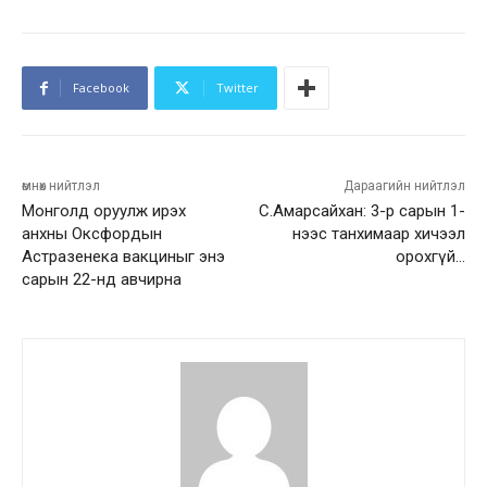
Facebook
Twitter
өмнөх нийтлэл
Дараагийн нийтлэл
Монголд оруулж ирэх
С.Амарсайхан: 3-р сарын 1-
анхны Оксфордын
нээс танхимаар хичээл
Астразенека вакциныг энэ
орохгүй…
сарын 22-нд авчирна