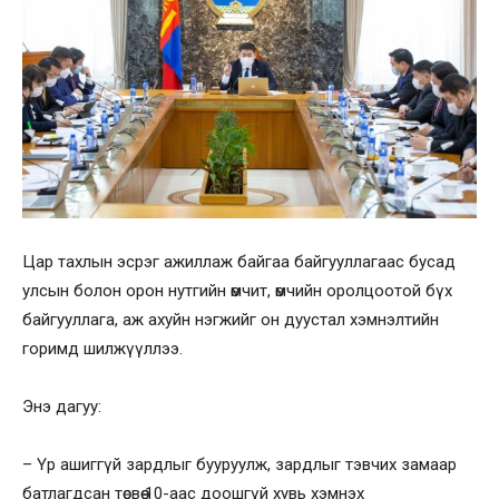
Цар тахлын эсрэг ажиллаж байгаа байгууллагаас бусад
улсын болон орон нутгийн өмчит, өмчийн оролцоотой бүх
байгууллага, аж ахуйн нэгжийг он дуустал хэмнэлтийн
горимд шилжүүллээ.
Энэ дагуу:
– Үр ашиггүй зардлыг бууруулж, зардлыг тэвчих замаар
батлагдсан төсвөө 10-аас доошгүй хувь хэмнэх