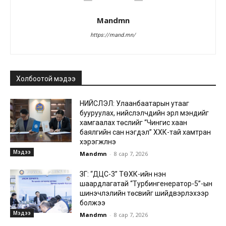
Mandmn
https://mand.mn/
Холбоотой мэдээ
НИЙСЛЭЛ: Улаанбаатарын утааг
бууруулах, нийслэлчүүдийн эрүүл мэндийг
хамгаалах төслийг “Чингис хаан
баялгийн сан нэгдэл” ХХК-тай хамтран
хэрэгжүүлнэ
Мэдээ
Mandmn
-
8 сар 7, 2026
ЗГ: “ДЦС-3” ТӨХК-ийн нэн
шаардлагатай “Турбингенератор-5”-ын
шинэчлэлийн төсвийг шийдвэрлэхээр
болжээ
Мэдээ
Mandmn
-
8 сар 7, 2026