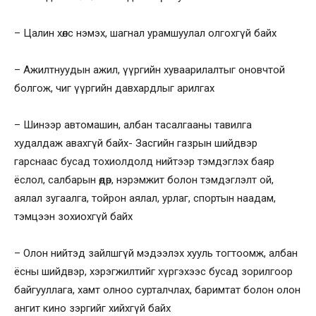
– Цалин хөлс нэмэх, шагнал урамшуулал олгохгүй байх
– Ажилтнуудын ажил, үүргийн хуваарилалтыг оновчтой
болгож, чиг үүргийн давхардлыг арилгах
– Шинээр автомашин, албан тасалгааны тавилга
худалдаж авахгүй байх- Засгийн газрын шийдвэр
гарснаас бусад тохиолдолд нийтээр тэмдэглэх баяр
ёслол, салбарын өдөр, нэрэмжит болон тэмдэглэлт ой,
аялал зугаалга, тойрон аялал, урлаг, спортын наадам,
тэмцээн зохиохгүй байх
– Олон нийтэд зайлшгүй мэдээлэх хууль тогтоомж, албан
ёсны шийдвэр, хэрэгжилтийг хүргэхээс бусад зорилгоор
байгууллага, хамт олноо сурталчлах, баримтат болон олон
ангит кино зэргийг хийхгүй байх