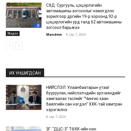
СХД: Сургууль, цэцэрлэгийн
автомашины зогсоолыг нэмэгдүүлэх
зорилгоор дүүргийн 19-р хороонд 92-р
цэцэрлэгийн урд талд 62 автомашины
зогсоол барьжээ
Мэдээ
Mandmn
-
8 сар 7, 2026
ИХ УНШИГДСАН
НИЙСЛЭЛ: Улаанбаатарын утааг
бууруулах, нийслэлчүүдийн эрүүл мэндийг
хамгаалах төслийг “Чингис хаан
баялгийн сан нэгдэл” ХХК-тай хамтран
хэрэгжүүлнэ
8 сар 7, 2026
ЗГ: “ДЦС-3” ТӨХК-ийн нэн