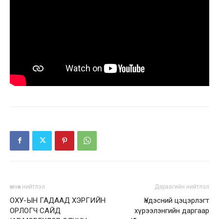
өмнөх нийтлэл
Дараагийн нийтлэл
ОХУ-ЫН ГАДААД ХЭРГИЙН
Үндэсний цэцэрлэгт
ОРЛОГЧ САЙД
хүрээлэнгийн даргаар