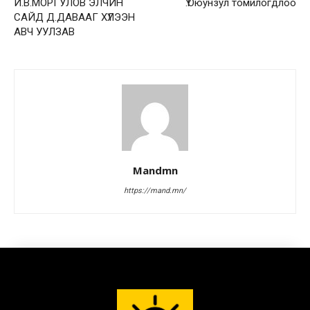
И.В.МОРГУЛОВ ЭЛЧИН
Ү.Оюунзул томилогдлоо
САЙД Д.ДАВААГ ХҮЛЭЭН
АВЧ УУЛЗАВ
Mandmn
https://mand.mn/