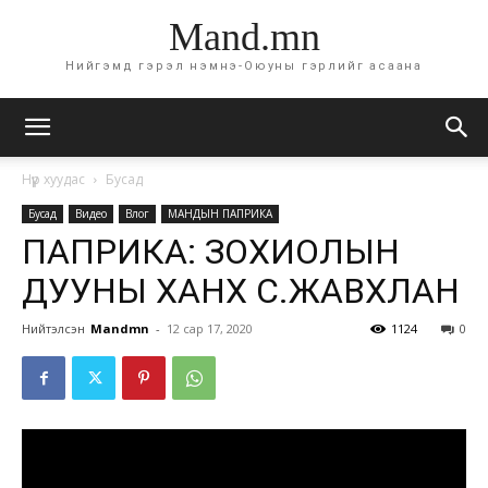
Mand.mn
Нийгэмд гэрэл нэмнэ-Оюуны гэрлийг асаана
Нүүр хуудас
Бусад
Бусад
Видео
Влог
МАНДЫН ПАПРИКА
ПАПРИКА: ЗОХИОЛЫН
ДУУНЫ ХАНХҮҮ С.ЖАВХЛАН
Нийтэлсэн
Mandmn
-
12 сар 17, 2020
1124
0