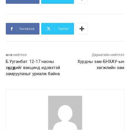
Facebook
Twitter
өмнөх нийтлэл
Дараагийн нийтлэл
Б.Ууганбат: 12-17 насны
Хурдны зам-БНХАУ-ын
хүүхдүүдийг вакцинд идэвхтэй
хөгжлийн зам
хамруулахыг уриалж байна