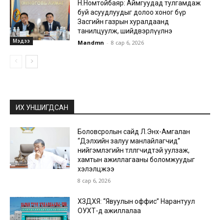
Н.Номтойбаяр: Аймгуудад тулгамдаж
буй асуудлуудыг долоо хоног бүр
Засгийн газрын хуралдаанд
танилцуулж, шийдвэрлүүлнэ
Мэдээ
Mandmn
-
8 сар 6, 2026
ИХ УНШИГДСАН
Боловсролын сайд Л.Энх-Амгалан
“Дэлхийн залуу манлайлагчид”
нийгэмлэгийн төлөөлөгчидтэй уулзаж,
хамтын ажиллагааны боломжуудыг
хэлэлцжээ
8 сар 6, 2026
ХЗДХЯ: “Явуулын оффис” Нарантуул
ОУХТ-д ажиллалаа