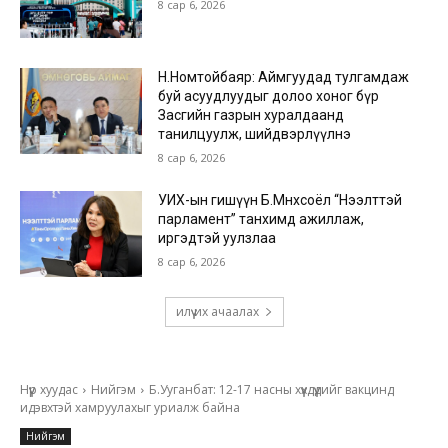
8 сар 6, 2026
Н.Номтойбаяр: Аймгуудад тулгамдаж
буй асуудлуудыг долоо хоног бүр
Засгийн газрын хуралдаанд
танилцуулж, шийдвэрлүүлнэ
8 сар 6, 2026
УИХ-ын гишүүн Б.Мөнхсоёл “Нээлттэй
парламент” танхимд ажиллаж,
иргэдтэй уулзлаа
8 сар 6, 2026
илүү их ачаалах