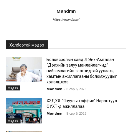
Mandmn
https://mand.mn/
Холбоотой мэдээ
Боловсролын сайд Л.Энх-Амгалан
“Дэлхийн залуу манлайлагчид”
нийгэмлэгийн төлөөлөгчидтэй уулзаж,
хамтын ажиллагааны боломжуудыг
хэлэлцжээ
Мэдээ
Mandmn
-
8 сар 6, 2026
ХЗДХЯ: “Явуулын оффис” Нарантуул
ОУХТ-д ажиллалаа
Mandmn
-
8 сар 6, 2026
Мэдээ