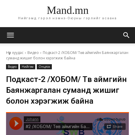
Mand.mn
Нийгэмд гэрэл нэмнэ-Оюуны гэрлийг асаана
Нүүр хуудас
Видео
Подкаст-2 /ХОБОМ/ Төв аймгийн Баянжаргалан
суманд жишиг болон хэрэгжиж байна
Видео
Нийгэм
Онцлох
Подкаст-2 /ХОБОМ/ Төв аймгийн
Баянжаргалан суманд жишиг
болон хэрэгжиж байна