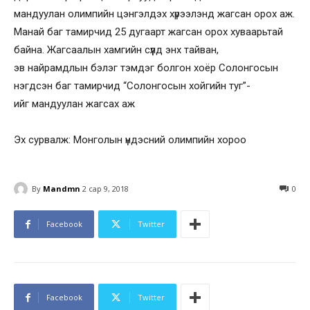
мандуулан олимпийн цэнгэлдэх хүрээлэнд жагсан орох аж.
Манай баг тамирчид 25 дугаарт жагсан орох хуваарьтай
байна. Жагсаалын хамгийн сүүлд энх тайван,
эв найрамдлын бэлэг тэмдэг болгон хоёр Солонгосын
нэгдсэн баг тамирчид “Солонгосын хойгийн туг”-
ийг мандуулан жагсах аж
Эх сурвалж: Монголын үндэсний олимпийн хороо
By
Mandmn
2 сар 9, 2018
0
Facebook
Twitter
Facebook
Twitter