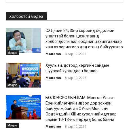
Холбоотой мэдээ
СХД-ийн 24, 35-р хороонд хүчдэлийн
уналттай болон цахилгаанд
холбогдоогүй айл өрхүүдийг цахилгаанаар
хангах зорилгоор дэд станц байгуулжээ
Мэдээ
Mandmn
-
8 сар 10, 2026
Хууль зүй, дотоод хэргийн сайдын
шуурхай хуралдаан боллоо
Mandmn
-
8 сар 10, 2026
Мэдээ
БОЛОВСРОЛЫН ЯАМ: Монгол Улсын
Ерөнхийлөгчийн ивээл дор зохион
байгуулж байгаа ОУ-ын Монголч
Эрдэмтдийн XIII их хурал наймдугаар
сарын 10-13-ны өдрүүдэд болж байна
Мэдээ
Mandmn
-
8 сар 10, 2026