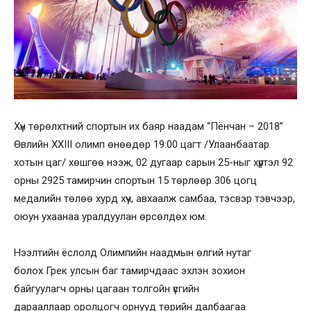
Хүн төрөлхтний спортын их баяр наадам “Пёнчан – 2018”
Өвлийн XXIII олимп өнөөдөр 19:00 цагт /Улаанбаатар
хотын цаг/ хөшгөө нээж, 02 дугаар сарын 25-ныг хүртэл 92
орны 2925 тамирчин спортын 15 төрлөөр 306 цогц
медалийн төлөө хурд хүч, авхаалж самбаа, тэсвэр тэвчээр,
оюун ухаанаа уралдуулан өрсөлдөх юм.
Нээлтийн ёслолд Олимпийн наадмын өлгий нутаг
болох Грек улсын баг тамирчдаас эхлэн зохион
байгуулагч орны цагаан толгойн үсгийн
дарааллаар оролцогч орнууд төрийн далбаагаа