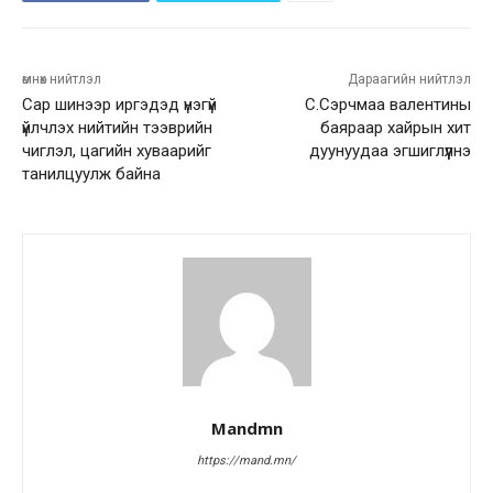
өмнөх нийтлэл
Дараагийн нийтлэл
Сар шинээр иргэдэд үнэгүй
С.Сэрчмаа валентины
үйлчлэх нийтийн тээврийн
баяраар хайрын хит
чиглэл, цагийн хуваарийг
дуунуудаа эгшиглүүлнэ
танилцуулж байна
Mandmn
https://mand.mn/