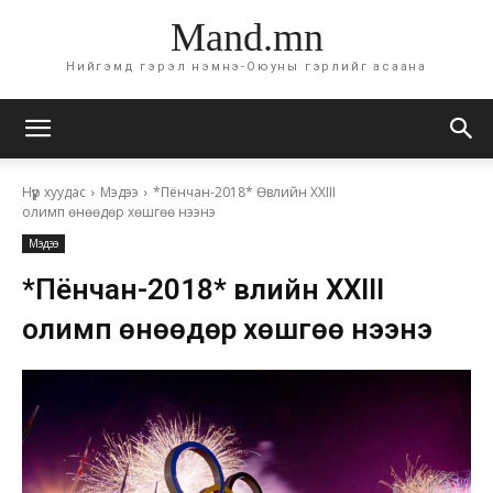
Mand.mn
Нийгэмд гэрэл нэмнэ-Оюуны гэрлийг асаана
Нүүр хуудас
Мэдээ
*Пёнчан-2018* Өвлийн XXIII
олимп өнөөдөр хөшгөө нээнэ
Мэдээ
*Пёнчан-2018* Өвлийн XXIII
олимп өнөөдөр хөшгөө нээнэ