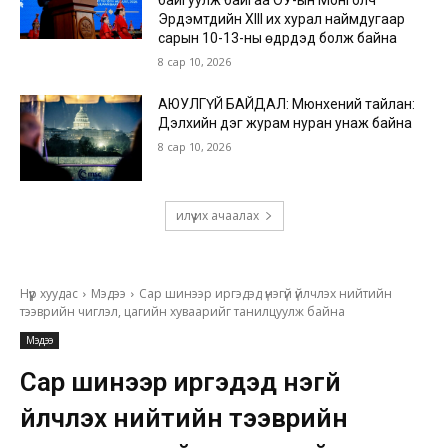
байгуулж байгаа ОУ-ын Монголч
Эрдэмтдийн XIII их хурал наймдугаар
сарын 10-13-ны өдрүүдэд болж байна
8 сар 10, 2026
АЮУЛГҮЙ БАЙДАЛ: Мюнхений тайлан:
Дэлхийн дэг журам нуран унаж байна
8 сар 10, 2026
илүү их ачаалах