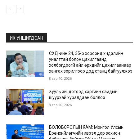
ИХ УНШИГДСАН
СХД-ийн 24, 35-р хороонд хүчдэлийн
уналттай болон цахилгаанд
холбогдоогүй айл өрхүүдийг цахилгаанаар
хангах зорилгоор дэд станц байгуулжээ
8 сар 10, 2026
Хууль зүй, дотоод хэргийн сайдын
шуурхай хуралдаан боллоо
8 сар 10, 2026
БОЛОВСРОЛЫН ЯАМ: Монгол Улсын
Ерөнхийлөгчийн ивээл дор зохион