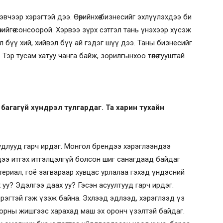
вчээр хэрэгтэй дээ. Өөрийнхөө бизнесийг эхлүүлэхдээ би
рийгөө сонсоорой. Хэрвээ зүрх сэтгэл тань үнэхээр хүсэж
 бүү хий, хийвэл бүү ай гэдэг шүү дээ. Таны бизнесийг
Тэр тусам хатуу чанга байж, зорилгынхоо төлөө тууштай
агагүй хүндрэл тулгардаг. Та харин тухайн
удлууд гарч ирдэг. Монгол брендээ хэрэглээндээ
ээ итгэх итгэлцэлгүй болсон шиг санагдаад байдаг
атериал, гоё загвараар хувцас урлалаа гэхэд үндэсний
 уу? Эдэлгээ даах уу? Гэсэн асуултууд гарч ирдэг.
эрэгтэй гэж үзэж байна. Эхлээд эдлээд, хэрэглээд үз
 улс орны жишгээс харахад маш эх оронч үзэлтэй байдаг.