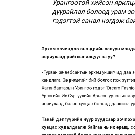
Урангоотой хийсэн ярилцл
дуурайлал болоод урам зо
гэдэгтэй санал нэгдэж ба
Эрхэм зочиндоо энэ өдрийн халуун мэн
зориулаад өөрийгөө танилцуулна уу?
-Гурван зөв вебсайтын эрхэм уншигчид даа энэ
хандлага, Зөв өөрчлөлтийг бий болгох гэж зүт
Хатанбаатарын Урангоо гэдэг “Dream Fashion
Урлагийн Их Сургуулийн Арьсан урлалын мэрг
зориулаад бэлэн хувцас болоод даашинз ур
Танай дэлгүүрийн нүүр хуудсаар зочлохо
хувцас худалдаалж байгаа нь их өвөрмөц,