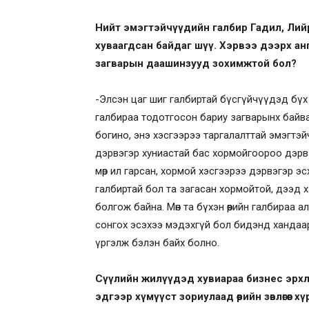
Нийт эмэгтэйчүүдийн галбир Гадил, Лийр,
хуваагдсан байдаг шүү. Хэрвээ дээрх ан
загварын даашинзууд зохимжтой бол?
-Элсэн цаг шиг галбиртай бүсгүйчүүдэд бүх 
галбираа тодотгосон бариу загварынх байвал
богино, энэ хэсгээрээ таргалалттай эмэгтэйч
дэрвэгэр хуниастай бас хормойгоороо дэрвэ
мөр ил гарсан, хормой хэсгээрээ дэрвэгэр э
галбиртай бол та загасан хормойтой, дээд 
болгож байна. Мөн та бүхэн өөрийн галбираа а
сонгох эсэхээ мэдэхгүй бол бидэнд хандаарай. 
үргэлж бэлэн байх болно.
Сүүлийн жилүүдэд хувиараа бизнес эрхлэ
эдгээр хүмүүст зориулаад өөрийн зөвлөгөөг х