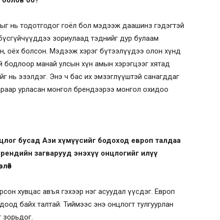
 болов оо?
рыг нь тодотгодог гоёл бол мэдээж даашинз гэдэгтэй
 бүсгүйчүүддээ зориулаад тэднийг дур булаам
рган, оёх болсон. Мэдээж хэрэг бүтээлүүдээ олон хүнд
й бодлоор манай улсын хүн амын хэрэгцээг хятад
йг нь эзэлдэг. Энэ ч бас их эмзэглүүштэй санагддаг
гараар урласан монгол брендээрээ монгол охидоо
лог бусад Ази хүмүүсийг бодоход европ талдаа
брендийн загварууд энэхүү онцлогийг илүү
лөө?
сон хувцас авъя гэхээр нэг асуудал үүсдэг. Европ
доод байх талтай. Тиймээс энэ онцлогт тулгуурлан
г зорьдог.