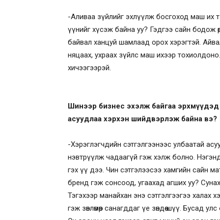
-Аливаа зүйлийг эхлүүлж босгоход маш их тэ
үүнийг хүсэж байна уу? Гэдгээ сайн бодож өө
байвал ханцуй шамлаад орох хэрэгтэй. Айвал
няцаах, ухраах зүйлс маш ихээр тохиолдоно. 
хичээгээрэй.
Шинээр бизнес эхэлж байгаа эрхмүүдэд б
асуудлаа хэрхэн шийдвэрлэж байна вэ?
-Хэрэглэгчдийн сэтгэлгээнээс улбаатай асу
нэвтрүүлж чадаагүй гэж хэлж болно. Нэгэнд
гэх үү дээ. Чин сэтгэлээсээ хамгийн сайн м
бренд гэж сонсоод, угаахад агших уу? Сунах
Тэгэхээр манайхан энэ сэтгэлгээгээ халах х
гэж зөвлөмөөр санагддаг үе зөндөө шүү. Бусад