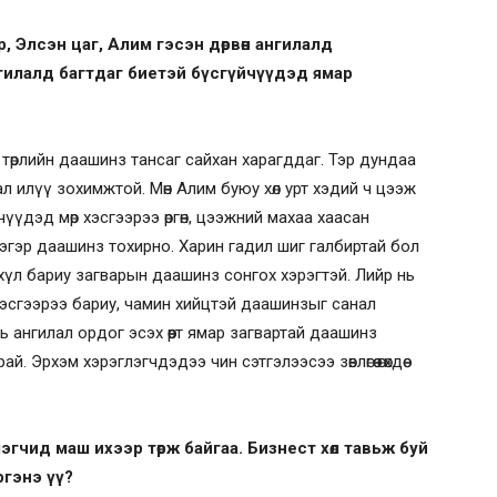
 Элсэн цаг, Алим гэсэн дөрвөн ангилалд
гилалд багтдаг биетэй бүсгүйчүүдэд ямар
төрлийн даашинз тансаг сайхан харагддаг. Тэр дундаа
 илүү зохимжтой. Мөн Алим буюу хөл урт хэдий ч цээж
үүдэд мөр хэсгээрээ өргөн, цээжний махаа хаасан
гэр даашинз тохирно. Харин гадил шиг галбиртай бол
схүл бариу загварын даашинз сонгох хэрэгтэй. Лийр нь
хэсгээрээ бариу, чамин хийцтэй даашинзыг санал
ль ангилал ордог эсэх өөрт ямар загвартай даашинз
Эрхэм хэрэглэгчдэдээ чин сэтгэлээсээ зөвлөгөө өгөхдөө
гчид маш ихээр төрж байгаа. Бизнест хөл тавьж буй
үргэнэ үү?