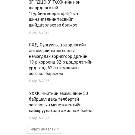
ЗГ: “ДЦС-3” ТӨХК-ийн нэн
шаардлагатай
“Турбингенератор-5”-ын
шинэчлэлийн төсвийг
шийдвэрлэхээр болжээ
8 сар 7, 2026
СХД: Сургууль, цэцэрлэгийн
автомашины зогсоолыг
нэмэгдүүлэх зорилгоор дүүргийн
19-р хороонд 92-р цэцэрлэгийн
урд талд 62 автомашины
зогсоол барьжээ
8 сар 7, 2026
УХХК: Нийтийн эзэмшлийн 50
байршил дахь төлбөртэй
зогсоолын менежментийг
сайжруулахаар ажиллаж байна
8 сар 7, 2026
илүү их ачаалах