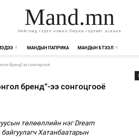
Mand.mn
Нийгэмд гэрэл нэмнэ-Оюуны гэрлийг асаана
МЭДЭЭ
МАНДЫН ПАПРИКА
МАНДЫН БҮТЭЭЛ
гол бренд”-ээ сонгоцгооё
нгол бренд”-ээ сонгоцгооё
луусын төлөөллийн нэг Dream
н байгуулагч Хатанбаатарын