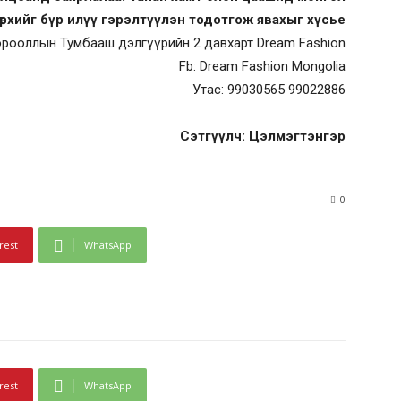
төрхийг бүр илүү гэрэлтүүлэн тодотгож явахыг хүсье
р хорооллын Тумбааш дэлгүүрийн 2 давхарт Dream Fashion
Fb: Dream Fashion Mongolia
Утас: 99030565 99022886
Сэтгүүлч: Цэлмэгтэнгэр
0
rest
WhatsApp
rest
WhatsApp