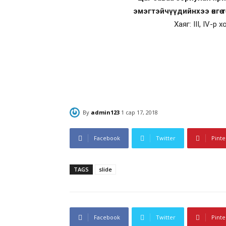
эмэгтэйчүүдийнхээ өнгө 
Хаяг: III, IV-
By
admin123
1 сар 17, 2018
Facebook
Twitter
Pinte
TAGS
slide
Facebook
Twitter
Pinte