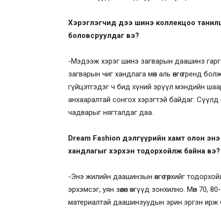
Хэрэглэгчид дээ шинэ коллекцоо танилц
боловсруулдаг вэ?
-Мэдээж хэрэг шинэ загварын даашинз гарг
загварын чиг хандлага мөн аль өнгө тренд бол
гүйцэтгэдэг ч бид хүний эрүүл мэндийн шаа
анхааралтай сонгох хэрэгтэй байдаг. Сүүлд
чадварыг нягталдаг даа.
Dream Fashion дэлгүүрийн хамт олон эн
хандлагыг хэрхэн тодорхойлж байна вэ?
-Энэ жилийн даашинзын өнгө төрхийг тодорхо
эрхэмсэг, уян зөөлөн өнгүүд зонхилно. Мөн 70,
материалтай даашинзуудын эрин эргэн ирж 