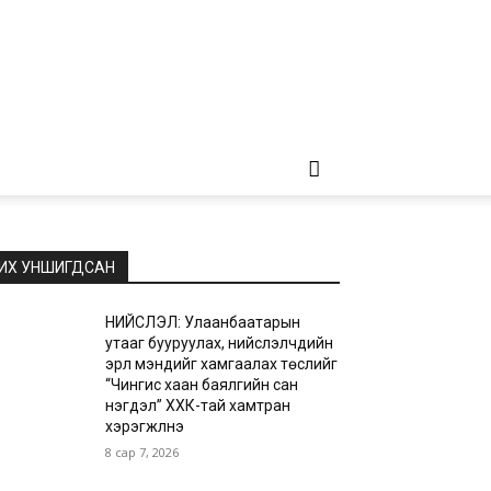
ИХ УНШИГДСАН
НИЙСЛЭЛ: Улаанбаатарын
утааг бууруулах, нийслэлчүүдийн
эрүүл мэндийг хамгаалах төслийг
“Чингис хаан баялгийн сан
нэгдэл” ХХК-тай хамтран
хэрэгжүүлнэ
8 сар 7, 2026