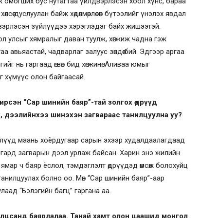
эж омогших бус нутагтаа үйлдвэрлэсэн хоол хүнс, бараа
лсөө дуслуулан байж хөдөлмөрлөсөн бүтээлийг үнэлэх явдал
двэрлэсэн зүйлүүдээ хэрэглэдэг байх жишээтэй.
л улсыг хямралыг даван туулж, хөгжиж чадна гэж
а авьяастай, чадварлаг залуус зөндөө бий. Эдгээр аргаа
йг нь гаргаад өгвөл бид хөгжинө. Аливаа юмыг
г хүмүүс олон байгаасай.
рсэн “Сар шинийн баяр”-тай золгох өдрүүд
х, дээлийнхээ шинэхэн загвараас танилцуулна уу?
элүүд маань хоёрдугаар сарын эхээр худалдаалагдаад
авангард загварын дээл урлаж байсан. Харин энэ жилийн
а ямар ч баяр ёслол, тэмдэглэлт өдрүүдэд өмсөж болохуйц
анилцуулах болно оо. Мөн “Сар шинийн баяр”-аар
аад “Бэлэгийн багц” гаргана аа.
илцсанд баярлалаа. Танай хамт олон цаашид монгол