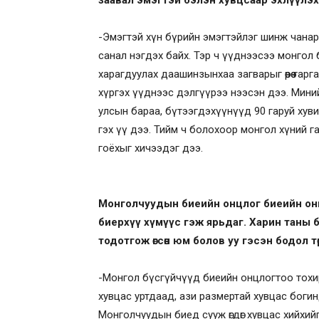
заавал эмэгтэй бэлэн хувцсаар эхлүүлэх
-Эмэгтэй хүн бүрийн эмэгтэйлэг шинж чана
санал нэгдэх байх. Тэр ч үүднээсээ монгол
харагдуулах даашинзынхаа загварыг өөрөө га
хүргэх үүднээс дэлгүүрээ нээсэн дээ. Мини
улсын бараа, бүтээгдэхүүнүүд 90 гаруй хуви
гэх үү дээ. Тийм ч болохоор монгол хүний 
гоёхыг хичээдэг дээ.
Монголчуудын биеийн онцлог биеийн онц
биерхүү хүмүүс гэж ярьдаг. Харин таны 
тодотгож өгсөн юм болов уу гэсэн бодол төр
-Монгол бүсгүйчүүд биеийн онцлогтоо тохир
хувцас уртдаад, ази размертай хувцас богин
Монголчуудын биед сууж өгдөг хувцас хийхий