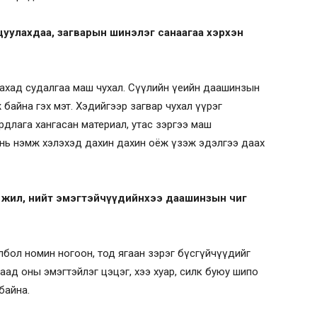
уулахдаа, загварын шинэлэг санаагаа хэрхэн
ахад судалгаа маш чухал. Сүүлийн үеийн даашинзын
ж байна гэх мэт. Хэдийгээр загвар чухал үүрэг
рдлага хангасан материал, утас зэргээ маш
 нь нэмж хэлэхэд дахин дахин оёж үзэж эдэлгээ даах
э жил, нийт эмэгтэйчүүдийнхээ даашинзын чиг
йлбол номин ногоон, тод ягаан зэрэг бүсгүйчүүдийг
 80-аад оны эмэгтэйлэг цэцэг, хээ хуар, силк буюу шипо
байна.