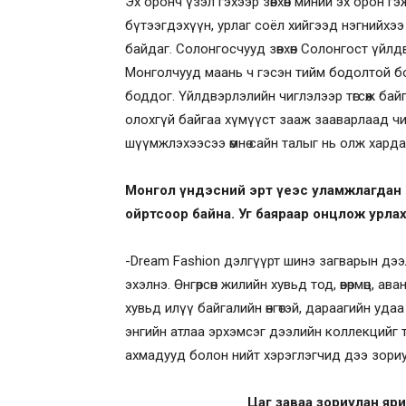
Эх оронч үзэл гэхээр зөвхөн миний эх орон г
бүтээгдэхүүн, урлаг соёл хийгээд нэгнийхээ хө
байдаг. Солонгосчууд зөвхөн Солонгост үйл
Монголчууд маань ч гэсэн тийм бодолтой бо
боддог. Үйлдвэрлэлийн чиглэлээр төгсөж байга
олохгүй байгаа хүмүүст зааж зааварлаад чиги
шүүмжлэхээсээ өмнө сайн талыг нь олж харда
Монгол үндэсний эрт үеэс уламжлагдан и
ойртсоор байна. Уг баяраар онцлож урла
-Dream Fashion дэлгүүрт шинэ загварын дэ
эхэлнэ. Өнгөрсөн жилийн хувьд тод, өвөрмөц, 
хувьд илүү байгалийн өнгөтэй, дараагийн уда
энгийн атлаа эрхэмсэг дээлийн коллекцийг т
ахмадууд болон нийт хэрэглэгчид дээ зориул
Цаг заваа зориулан яр