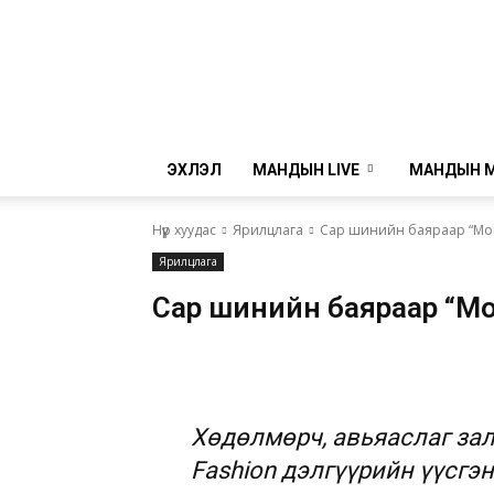
ЭХЛЭЛ
МАНДЫН LIVE
МАНДЫН 
Нүүр хуудас
Ярилцлага
Сар шинийн баяраар “Мон
Ярилцлага
Сар шинийн баяраар “Мо
Хөдөлмөрч, авьяаслаг за
Fashion дэлгүүрийн үүсгэ