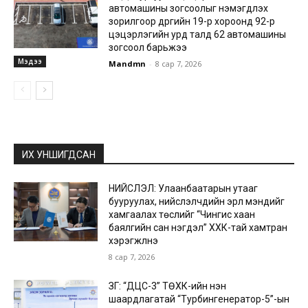
автомашины зогсоолыг нэмэгдүүлэх
зорилгоор дүүргийн 19-р хороонд 92-р
цэцэрлэгийн урд талд 62 автомашины
зогсоол барьжээ
Мэдээ
Mandmn
-
8 сар 7, 2026
ИХ УНШИГДСАН
НИЙСЛЭЛ: Улаанбаатарын утааг
бууруулах, нийслэлчүүдийн эрүүл мэндийг
хамгаалах төслийг “Чингис хаан
баялгийн сан нэгдэл” ХХК-тай хамтран
хэрэгжүүлнэ
8 сар 7, 2026
ЗГ: “ДЦС-3” ТӨХК-ийн нэн
шаардлагатай “Турбингенератор-5”-ын