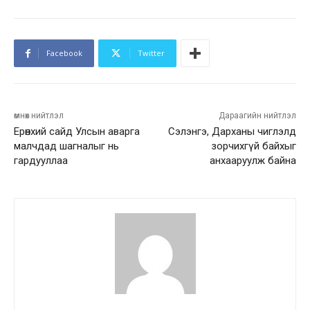
Facebook
Twitter
өмнөх нийтлэл
Дараагийн нийтлэл
Ерөнхий сайд Улсын аварга
Сэлэнгэ, Дарханы чиглэлд
малчдад шагналыг нь
зорчихгүй байхыг
гардууллаа
анхааруулж байна