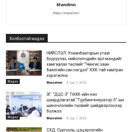
Mandmn
https://mand.mn/
Холбоотой мэдээ
НИЙСЛЭЛ: Улаанбаатарын утааг
бууруулах, нийслэлчүүдийн эрүүл мэндийг
хамгаалах төслийг “Чингис хаан
баялгийн сан нэгдэл” ХХК-тай хамтран
хэрэгжүүлнэ
Мэдээ
Mandmn
-
8 сар 7, 2026
ЗГ: “ДЦС-3” ТӨХК-ийн нэн
шаардлагатай “Турбингенератор-5”-ын
шинэчлэлийн төсвийг шийдвэрлэхээр
болжээ
Мэдээ
Mandmn
-
8 сар 7, 2026
СХД: Сургууль, цэцэрлэгийн