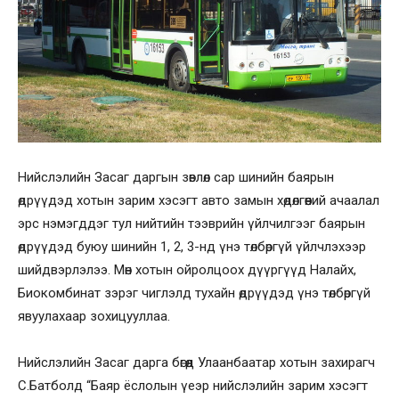
Нийслэлийн Засаг даргын зөвлөл сар шинийн баярын
өдрүүдэд хотын зарим хэсэгт авто замын хөдөлгөөний ачаалал
эрс нэмэгддэг тул нийтийн тээврийн үйлчилгээг баярын
өдрүүдэд буюу шинийн 1, 2, 3-нд үнэ төлбөргүй үйлчлэхээр
шийдвэрлэлээ. Мөн хотын ойролцоох дүүргүүд Налайх,
Биокомбинат зэрэг чиглэлд тухайн өдрүүдэд үнэ төлбөргүй
явуулахаар зохицууллаа.
Нийслэлийн Засаг дарга бөгөөд Улаанбаатар хотын захирагч
С.Батболд “Баяр ёслолын үеэр нийслэлийн зарим хэсэгт