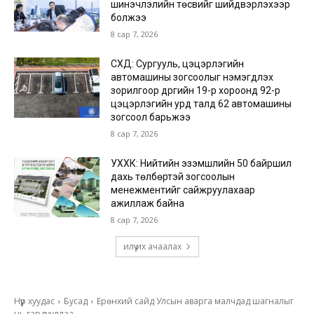
шинэчлэлийн төсвийг шийдвэрлэхээр
болжээ
8 сар 7, 2026
СХД: Сургууль, цэцэрлэгийн
автомашины зогсоолыг нэмэгдүүлэх
зорилгоор дүүргийн 19-р хороонд 92-р
цэцэрлэгийн урд талд 62 автомашины
зогсоол барьжээ
8 сар 7, 2026
УХХК: Нийтийн эзэмшлийн 50 байршил
дахь төлбөртэй зогсоолын
менежментийг сайжруулахаар
ажиллаж байна
8 сар 7, 2026
илүү их ачаалах