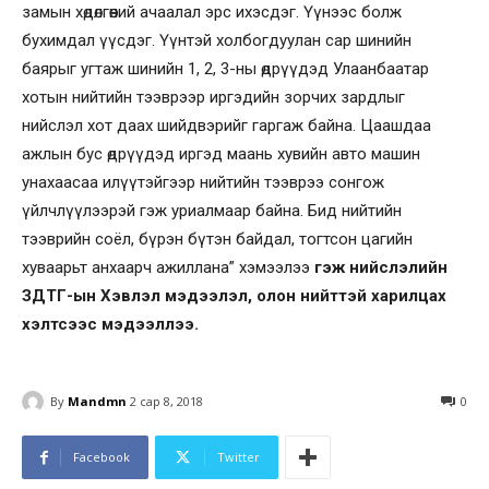
замын хөдөлгөөний ачаалал эрс ихэсдэг. Үүнээс болж
бухимдал үүсдэг. Үүнтэй холбогдуулан сар шинийн
баярыг угтаж шинийн 1, 2, 3-ны өдрүүдэд Улаанбаатар
хотын нийтийн тээврээр иргэдийн зорчих зардлыг
нийслэл хот даах шийдвэрийг гаргаж байна. Цаашдаа
ажлын бус өдрүүдэд иргэд маань хувийн авто машин
унахаасаа илүүтэйгээр нийтийн тээврээ сонгож
үйлчлүүлээрэй гэж уриалмаар байна. Бид нийтийн
тээврийн соёл, бүрэн бүтэн байдал, тогтсон цагийн
хуваарьт анхаарч ажиллана” хэмээлээ
гэж нийслэлийн
ЗДТГ-ын Хэвлэл мэдээлэл, олон нийттэй харилцах
хэлтсээс мэдээллээ.
By
Mandmn
2 сар 8, 2018
0
Facebook
Twitter