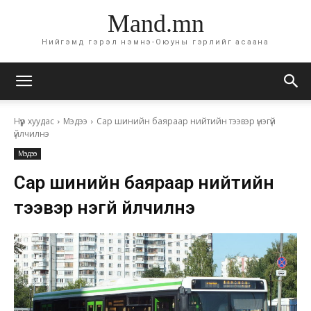
Mand.mn
Нийгэмд гэрэл нэмнэ-Оюуны гэрлийг асаана
Нүүр хуудас
Мэдээ
Сар шинийн баяраар нийтийн тээвэр үнэгүй
үйлчилнэ
Мэдээ
Сар шинийн баяраар нийтийн
тээвэр үнэгүй үйлчилнэ