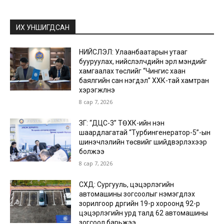
ИХ УНШИГДСАН
НИЙСЛЭЛ: Улаанбаатарын утааг
бууруулах, нийслэлчүүдийн эрүүл мэндийг
хамгаалах төслийг “Чингис хаан
баялгийн сан нэгдэл” ХХК-тай хамтран
хэрэгжүүлнэ
8 сар 7, 2026
ЗГ: “ДЦС-3” ТӨХК-ийн нэн
шаардлагатай “Турбингенератор-5”-ын
шинэчлэлийн төсвийг шийдвэрлэхээр
болжээ
8 сар 7, 2026
СХД: Сургууль, цэцэрлэгийн
автомашины зогсоолыг нэмэгдүүлэх
зорилгоор дүүргийн 19-р хороонд 92-р
цэцэрлэгийн урд талд 62 автомашины
зогсоол барьжээ