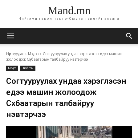
Mand.mn
Нийгэмд гэрэл нэмнэ-Оюуны гэрлийг асаана
Нүүр хуудас
Мэдээ
Согтууруулах ундаа хэрэглэсэн үедээ машин
жолоодож Сүхбаатарын талбайруу нэвтэрчээ
Мэдээ
Нийгэм
Согтууруулах ундаа хэрэглэсэн
үедээ машин жолоодож
Сүхбаатарын талбайруу
нэвтэрчээ