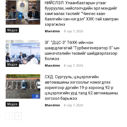
НИЙСЛЭЛ: Улаанбаатарын утааг
бууруулах, нийслэлчүүдийн эрүүл мэндийг
хамгаалах төслийг “Чингис хаан
баялгийн сан нэгдэл” ХХК-тай хамтран
хэрэгжүүлнэ
Мэдээ
Mandmn
-
8 сар 7, 2026
ЗГ: “ДЦС-3” ТӨХК-ийн нэн
шаардлагатай “Турбингенератор-5”-ын
шинэчлэлийн төсвийг шийдвэрлэхээр
болжээ
Мэдээ
Mandmn
-
8 сар 7, 2026
СХД: Сургууль, цэцэрлэгийн
автомашины зогсоолыг нэмэгдүүлэх
зорилгоор дүүргийн 19-р хороонд 92-р
цэцэрлэгийн урд талд 62 автомашины
зогсоол барьжээ
Мэдээ
Mandmn
-
8 сар 7, 2026