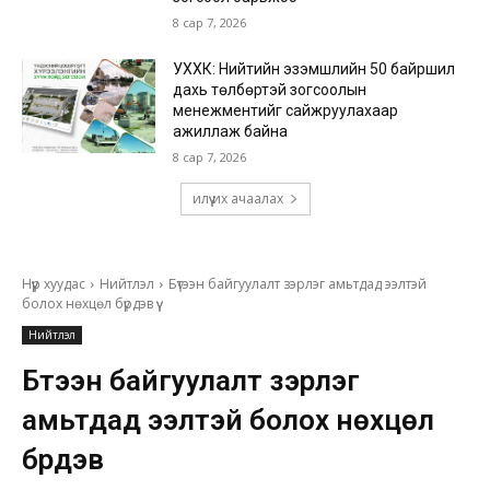
8 сар 7, 2026
УХХК: Нийтийн эзэмшлийн 50 байршил
дахь төлбөртэй зогсоолын
менежментийг сайжруулахаар
ажиллаж байна
8 сар 7, 2026
илүү их ачаалах