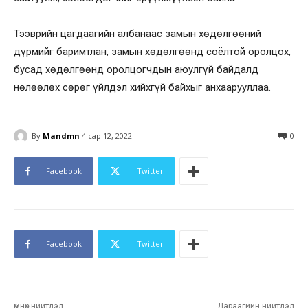
Тээврийн цагдаагийн албанаас замын хөдөлгөөний
дүрмийг баримтлан, замын хөдөлгөөнд соёлтой оролцох,
бусад хөдөлгөөнд оролцогчдын аюулгүй байдалд
нөлөөлөх сөрөг үйлдэл хийхгүй байхыг анхаарууллаа.
By
Mandmn
4 сар 12, 2022
0
Facebook
Twitter
Facebook
Twitter
өмнөх нийтлэл
Дараагийн нийтлэл