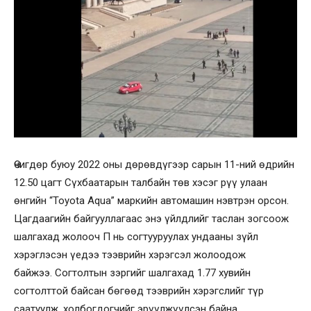
Өчигдөр буюу 2022 оны дөрөвдүгээр сарын 11-ний өдрийн
12.50 цагт Сүхбаатарын талбайн төв хэсэг рүү улаан
өнгийн “Toyota Aqua” маркийн автомашин нэвтрэн орсон.
Цагдаагийн байгууллагаас энэ үйлдлийг таслан зогсоож
шалгахад жолооч П нь согтууруулах ундааны зүйл
хэрэглэсэн үедээ тээврийн хэрэгсэл жолоодож
байжээ. Согтолтын зэргийг шалгахад 1.77 хувийн
согтолттой байсан бөгөөд тээврийн хэрэгслийг түр
саатуулж, холбогдогчийг эрүүлжүүлсэн байна.