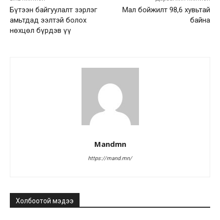
Бүтээн байгуулалт зэрлэг
Мал бойжилт 98,6 хувьтай
амьтдад ээлтэй болох
байна
нөхцөл бүрдэв үү
Mandmn
https://mand.mn/
Холбоотой мэдээ