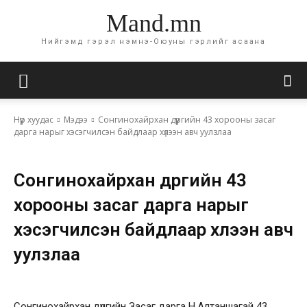
Mand.mn
Нийгэмд гэрэл нэмнэ-Оюуны гэрлийг асаана
Нүүр хуудас
Мэдээ
Сонгинохайрхан дүүргийн 43 хорооны засаг
дарга нарыг хэсэгчилсэн байдлаар хүлээн авч уулзлаа
Мэдээ
Сонгинохайрхан дүүргийн 43
хорооны засаг дарга нарыг
хэсэгчилсэн байдлаар хүлээн авч
уулзлаа
Сонгинохайрхан дүүргийн Засаг дарга Н.Алтаншагай 43