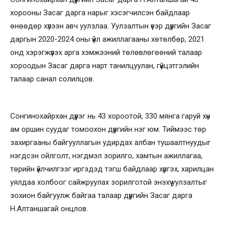
хорооны Засаг дарга нарыг хэсэгчилсэн байдлаар
өнөөдөр хүлээн авч уулзлаа. Уулзалтын үеэр дүүргийн Засаг
даргын 2020-2024 оны үйл ажиллагааны хөтөлбөр, 2021
онд хэрэгжүүлэх арга хэмжээний төлөвлөгөөний талаар
хороодын Засаг дарга нарт танилцуулан, гүйцэтгэлийн
талаар санал солилцов.
Сонгинохайрхан дүүрэг нь 43 хороотой, 330 мянга гаруй хүн
ам оршин суудаг томоохон дүүргийн нэг юм. Тиймээс төр
захиргааны байгууллагын удирдах албан тушаалтнуудыг
нэгдсэн ойлголт, нэгдмэл зорилго, хамтын ажиллагаа,
төрийн үйлчилгээг иргэдэд тэгш байдлаар хүргэх, харилцан
уялдаа холбоог сайжруулах зорилготой энэхүү уулзалтыг
зохион байгуулж байгаа талаар дүүргийн Засаг дарга
Н.Алтаншагай онцлов.