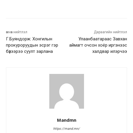
Facebook
Twitter
Pinterest
Wha
өмнөх нийтлэл
Дараагийн нийтлэл
Г.Буяндорж: Хонгилын
Улаанбаатараас Завхан
прокуроруудын эсрэг гэр
аймагт очсон хоёр иргэнээс
бүлээрээ суулт зарлана
халдвар илэрчээ
Mandmn
https://mand.mn/