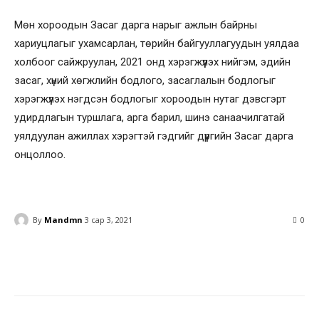
Мөн хороодын Засаг дарга нарыг ажлын байрны
хариуцлагыг ухамсарлан, төрийн байгууллагуудын уялдаа
холбоог сайжруулан, 2021 онд хэрэгжүүлэх нийгэм, эдийн
засаг, хүний хөгжлийн бодлого, засаглалын бодлогыг
хэрэгжүүлэх нэгдсэн бодлогыг хороодын нутаг дэвсгэрт
удирдлагын туршлага, арга барил, шинэ санаачилгатай
уялдуулан ажиллах хэрэгтэй гэдгийг дүүргийн Засаг дарга
онцоллоо.
By
Mandmn
3 сар 3, 2021
0
Facebook
Twitter
Pinterest
Wha