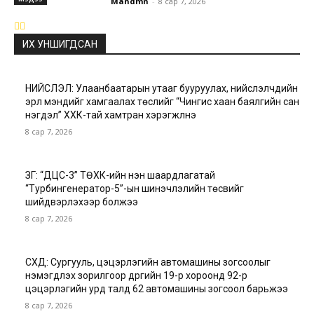
Mandmn
-
8 сар 7, 2026
ИХ УНШИГДСАН
НИЙСЛЭЛ: Улаанбаатарын утааг бууруулах, нийслэлчүүдийн
эрүүл мэндийг хамгаалах төслийг “Чингис хаан баялгийн сан
нэгдэл” ХХК-тай хамтран хэрэгжүүлнэ
8 сар 7, 2026
ЗГ: “ДЦС-3” ТӨХК-ийн нэн шаардлагатай
“Турбингенератор-5”-ын шинэчлэлийн төсвийг
шийдвэрлэхээр болжээ
8 сар 7, 2026
СХД: Сургууль, цэцэрлэгийн автомашины зогсоолыг
нэмэгдүүлэх зорилгоор дүүргийн 19-р хороонд 92-р
цэцэрлэгийн урд талд 62 автомашины зогсоол барьжээ
8 сар 7, 2026