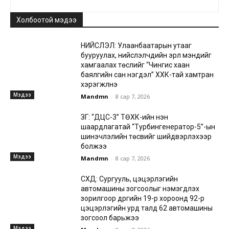
Холбоотой мэдээ
НИЙСЛЭЛ: Улаанбаатарын утааг
бууруулах, нийслэлчүүдийн эрүүл мэндийг
хамгаалах төслийг “Чингис хаан
баялгийн сан нэгдэл” ХХК-тай хамтран
хэрэгжүүлнэ
Мэдээ
Mandmn
-
8 сар 7, 2026
ЗГ: “ДЦС-3” ТӨХК-ийн нэн
шаардлагатай “Турбингенератор-5”-ын
шинэчлэлийн төсвийг шийдвэрлэхээр
болжээ
Мэдээ
Mandmn
-
8 сар 7, 2026
СХД: Сургууль, цэцэрлэгийн
автомашины зогсоолыг нэмэгдүүлэх
зорилгоор дүүргийн 19-р хороонд 92-р
цэцэрлэгийн урд талд 62 автомашины
зогсоол барьжээ
Мэдээ