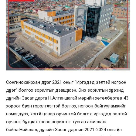
Сонгинохайрхан дүүрэг 2021 оныг “Иргэдэд ээлтэй ногоон
дүүрэг” болгох зорилтыг дэвшүүлсэн. Энэ зорилтын хүрээнд
дүүргийн Засаг дарга Н.Алтаншагай мөрийн хөтөлбөртөө 43
хороог бүрэн гэрэлтүүлэгтэй болгох, ногоон байгууламжийг
нэмэгдүүлэх, хоггүй цэвэр орчинтой болгох, иргэдэд ээлтэй
орчныг бүрдүүлэх гэсэн зорилтыг тусган ажиллаж
байна.Нийслэл, дүүргийн Засаг даргын 2021-2024 оны үйл