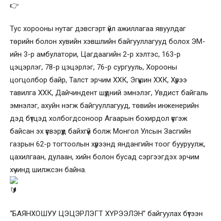
Тус хорооны нутаг дэвсгэрт үйл ажиллагаа явуулдаг
төрийн болон хувийн хэвшлийн байгууллагууд болох ЭМ-
ийн 3-р амбулатори, Цагдаагийн 2-р хэлтэс, 163-р
цэцэрлэг, 78-р цэцэрлэг, 76-р сургууль, Хорооны
цогцолбор байр, Талст эрчим ХХК, Эгүүшин ХХК, Хүрээ
тавилга ХХК, Дайчиндент шүдний эмнэлэг, Увдист байгаль
эмнэлэг, ахуйн нэгж байгууллагууд, төвийн инженерийн
дэд бүтцэд холбогдсоноор Агаарын бохирдол үүсгэж
байсан эх үүсвэрүүд байхгүй болж Монгол Улсын Засгийн
газрын 62-р тогтоолын хүрээнд яндангийн тоог бууруулж,
цахилгаан, дулаан, хийн болон бусад сэргээгдэх эрчим
хүчинд шилжсэн байна.
“БАЯНХОШУУ ЦЭЦЭРЛЭГТ ХҮРЭЭЛЭН” байгуулах бүтээн