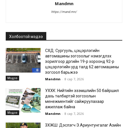
Mandmn
https://mand.mn/
Холбоотой мэдээ
СХД: Сургууль, цэцэрлэгийн
автомашины зогсоолыг нэмэгдүүлэх
зорилгоор дүүргийн 19-р хороонд 92-р
цэцэрлэгийн урд талд 62 автомашины
зогсоол барьжээ
Мэдээ
Mandmn
-
8 сар 7, 2026
УХХК: Нийтийн эзэмшлийн 50 байршил
дахь төлбөртэй зогсоолын
менежментийг сайжруулахаар
ажиллаж байна
Мэдээ
Mandmn
-
8 сар 7, 2026
ЗХЖШ: Дэслэгч Э.Ариунтунгалаг Азийн