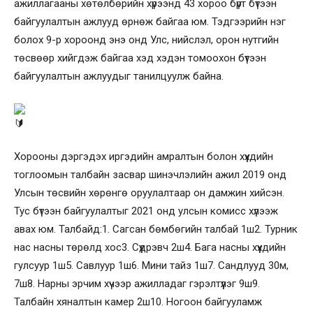
ажиллагааны хөтөлбөрийн хүрээнд 43 хороо бүрт бүтээн
байгуулалтын ажлууд өрнөж байгаа юм. Тэдгээрийн нэг
болох 9-р хороонд энэ онд Улс, нийслэл, орон нутгийн
төсвөөр хийгдэж байгаа хэд хэдэн томоохон бүтээн
байгуулалтын ажлуудыг танилцуулж байна.
Хорооны дэргэдэх иргэдийн амралтын болон хүүхдийн
тоглоомын талбайн засвар шинэчлэлийн ажил 2019 онд
Улсын төсвийн хөрөнгө оруулалтаар он дамжин хийсэн.
Тус бүтээн байгуулалтыг 2021 онд улсын комисс хүлээж
авах юм. Талбайд:1. Сагсан бөмбөгийн талбай 1ш2. Турник
нас насны төрөлд хос3. Сүүдрэвч 2ш4. Бага насны хүүхдийн
гулсуур 1ш5. Савлуур 1ш6. Мини тайз 1ш7. Сандлууд 30м,
7ш8. Нарны эрчим хүчээр ажилладаг гэрэлтүүлэг 9ш9.
Талбайн хяналтын камер 2ш10. Ногоон байгууламж