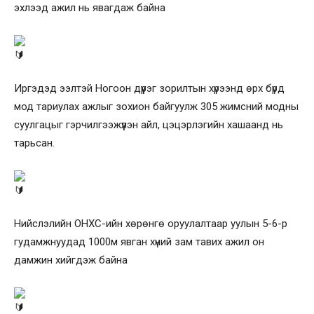
эхлээд ажил нь явагдаж байна
Иргэдэд ээлтэй Ногоон дүүрэг зорилтын хүрээнд өрх бүрд
мод тариулах ажлыг зохион байгуулж 305 жимсний модны
суулгацыг гэрчилгээжүүлэн айл, цэцэрлэгийн хашаанд нь
тарьсан.
Нийслэлийн ОНХС-ийн хөрөнгө оруулалтаар уулын 5-6-р
гудамжнуудад 1000м явган хүний зам тавих ажил он
дамжин хийгдэж байна