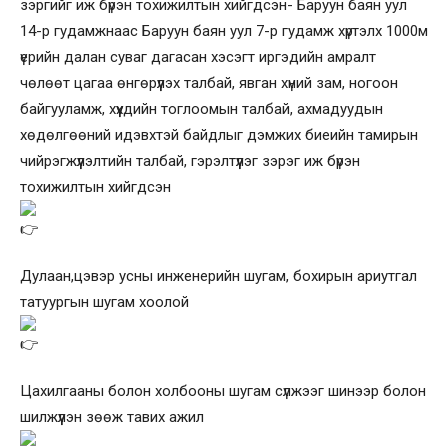
зэргийг иж бүрэн тохижилтын хийгдсэн- Баруун баян уул
14-р гудамжнаас Баруун баян уул 7-р гудамж хүртэлх 1000м
үерийн далан суваг дагасан хэсэгт иргэдийн амралт
чөлөөт цагаа өнгөрүүлэх талбай, явган хүний зам, ногоон
байгууламж, хүүхдийн тоглоомын талбай, ахмадуудын
хөдөлгөөний идэвхтэй байдлыг дэмжих биеийн тамирын
чийрэгжүүлэлтийн талбай, гэрэлтүүлэг зэрэг иж бүрэн
тохижилтын хийгдсэн
Дулаан,цэвэр усны инженерийн шугам, бохирын ариутгал
татуургын шугам хоолой
Цахилгааны болон холбооны шугам сүлжээг шинээр болон
шилжүүлэн зөөж тавих ажил