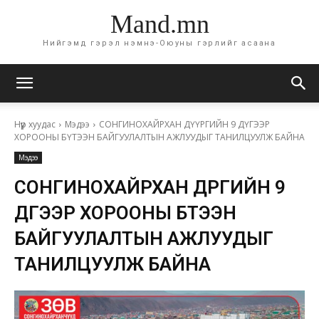
Mand.mn
Нийгэмд гэрэл нэмнэ-Оюуны гэрлийг асаана
Нүүр хуудас
Мэдээ
СОНГИНОХАЙРХАН ДҮҮРГИЙН 9 ДҮГЭЭР
ХОРООНЫ БҮТЭЭН БАЙГУУЛАЛТЫН АЖЛУУДЫГ ТАНИЛЦУУЛЖ БАЙНА
Мэдээ
СОНГИНОХАЙРХАН ДҮҮРГИЙН 9
ДҮГЭЭР ХОРООНЫ БҮТЭЭН
БАЙГУУЛАЛТЫН АЖЛУУДЫГ
ТАНИЛЦУУЛЖ БАЙНА