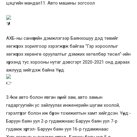
цэцгийн мандал11. Авто машины зогсоол
АХБ-ны санхүүгийн дэмжлэгээр Баянхошуу дэд төвийг
хөгжүүлэх зорилгоор хэрэгжүүлж байгаа “Гэр хорооллыг
хөгжүүлэх хөрөнгө оруулалтыг дэмжих хөтөлбөр төсөл”-ийн
хүрээнд тус хорооны нутаг дэвсгэрт 2020-2021 онд дараах
ажлууд хийгдэж байна Үүнд:
3.4км авто болон явган хүний зам, авто замын
гадаргуугийн ус зайлуулах инженерийн шугам хоолой,
гэрэлтүүлэг болон иж бүрэн тохижилтын хамт хийгдсэн. Үүнд:-
Баруун баян уул 2-р гудамжнаас Баруун баян уул 7-р
гудамж хүртэл- Баруун баян уул 16-р гудамжнаас
Хувьсгалчдын гудамж хүртэл- Баруун баян уул 5-р