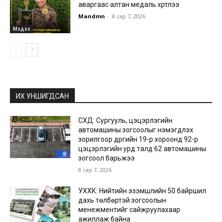
аваргаас алтан медаль хүртлээ
Mandmn
-
8 сар 7, 2026
Мэдээ
ИХ УНШИГДСАН
СХД: Сургууль, цэцэрлэгийн
автомашины зогсоолыг нэмэгдүүлэх
зорилгоор дүүргийн 19-р хороонд 92-р
цэцэрлэгийн урд талд 62 автомашины
зогсоол барьжээ
8 сар 7, 2026
УХХК: Нийтийн эзэмшлийн 50 байршил
дахь төлбөртэй зогсоолын
менежментийг сайжруулахаар
ажиллаж байна