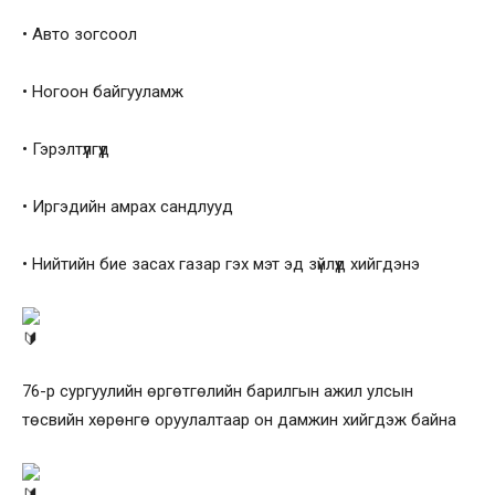
• Авто зогсоол
• Ногоон байгууламж
• Гэрэлтүүлгүүд
• Иргэдийн амрах сандлууд
• Нийтийн бие засах газар гэх мэт эд зүйлүүд хийгдэнэ
76-р сургуулийн өргөтгөлийн барилгын ажил улсын
төсвийн хөрөнгө оруулалтаар он дамжин хийгдэж байна