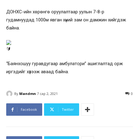
ДОНХС-ийн хөрөнгө оруулалтаар уулын 7-8-р
гудамнуудад 1000м явган хүний зам он дамжин хийгдэж
байна.
“Баянхошуу гуравдугаар амбулатори” ашиглалтад орж
иргэдийг хүлээж аваад байна.
By
Mandmn
7 сар 2, 2021
0
Facebook
Twitter