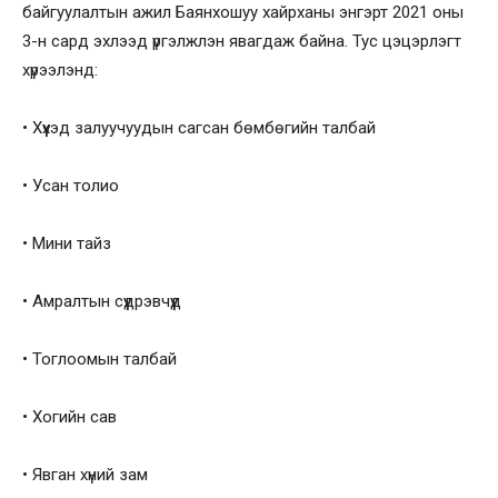
байгуулалтын ажил Баянхошуу хайрханы энгэрт 2021 оны
3-н сард эхлээд үргэлжлэн явагдаж байна. Тус цэцэрлэгт
хүрээлэнд:
• Хүүхэд залуучуудын сагсан бөмбөгийн талбай
• Усан толио
• Мини тайз
• Амралтын сүүдрэвчүүд
• Тоглоомын талбай
• Хогийн сав
• Явган хүний зам