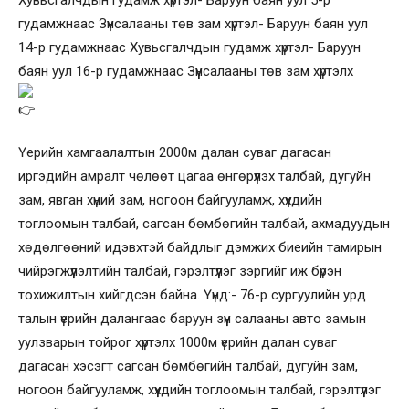
гудамжнаас Зүүнсалааны төв зам хүртэл- Баруун баян уул
14-р гудамжнаас Хувьсгалчдын гудамж хүртэл- Баруун
баян уул 16-р гудамжнаас Зүүнсалааны төв зам хүртэлх
Үерийн хамгаалалтын 2000м далан суваг дагасан
иргэдийн амралт чөлөөт цагаа өнгөрүүлэх талбай, дугуйн
зам, явган хүний зам, ногоон байгууламж, хүүхдийн
тоглоомын талбай, сагсан бөмбөгийн талбай, ахмадуудын
хөдөлгөөний идэвхтэй байдлыг дэмжих биеийн тамирын
чийрэгжүүлэлтийн талбай, гэрэлтүүлэг зэргийг иж бүрэн
тохижилтын хийгдсэн байна. Үүнд:- 76-р сургуулийн урд
талын үерийн далангаас баруун зүүн салааны авто замын
уулзварын тойрог хүртэлх 1000м үерийн далан суваг
дагасан хэсэгт сагсан бөмбөгийн талбай, дугуйн зам,
ногоон байгууламж, хүүхдийн тоглоомын талбай, гэрэлтүүлэг