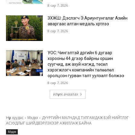
8 сар 7, 2026
ЗХЖШ: Дэслэгч Э.Ариунтунгалаг Азийн
аваргаас алтан медаль хүртлээ
8 сар 7, 2026
УОС: Чингэлтэй дүүргийн 6 дугаар
хорооны 44 дүгээр байрны оршин
суугчид, аж ахуй нэгжүүд, төсөл
хэрэгжүүлэгч компанийн төлөөлөл
оролцсон гурван талт уулзалт болжээ
8 сар 7, 2026
илүү их ачаалах