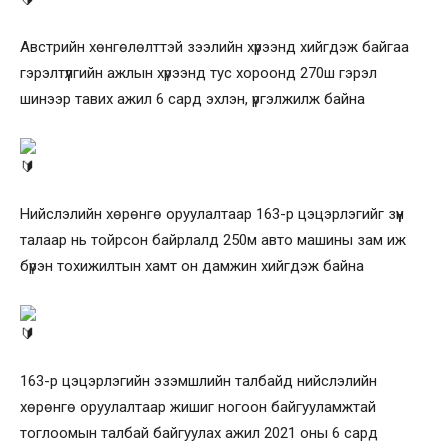
Австрийн хөнгөлөлттэй зээлийн хүрээнд хийгдэж байгаа
гэрэлтүүлгийн ажлын хүрээнд тус хороонд 270ш гэрэл
шинээр тавих ажил 6 сард эхлэн, үргэлжилж байна
Нийслэлийн хөрөнгө оруулалтаар 163-р цэцэрлэгийг зүүн
талаар нь тойрсон байрлалд 250м авто машины зам иж
бүрэн тохижилтын хамт он дамжин хийгдэж байна
163-р цэцэрлэгийн эзэмшлийн талбайд нийслэлийн
хөрөнгө оруулалтаар жишиг ногоон байгууламжтай
тоглоомын талбай байгуулах ажил 2021 оны 6 сард