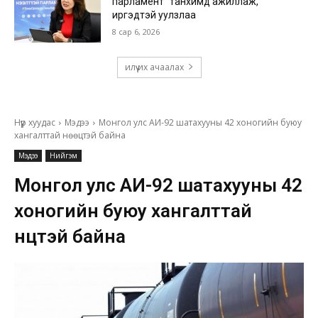
парламент” танхимд ажиллаж,
иргэдтэй уулзлаа
8 сар 6, 2026
илүү их ачаалах