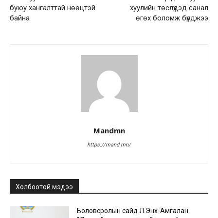
буюу хангалттай нөөцтэй
хуулийн төслүүдэд санал
байна
өгөх боломж бүрджээ
Mandmn
https://mand.mn/
Холбоотой мэдээ
Боловсролын сайд Л.Энх-Амгалан