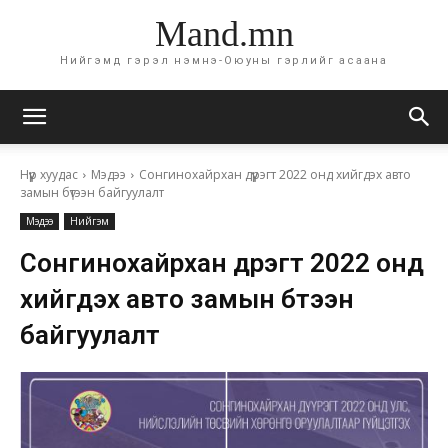
Mand.mn
Нийгэмд гэрэл нэмнэ-Оюуны гэрлийг асаана
Нүүр хуудас
Мэдээ
Сонгинохайрхан дүүрэгт 2022 онд хийгдэх авто
замын бүтээн байгуулалт
Мэдээ
Нийгэм
Сонгинохайрхан дүүрэгт 2022 онд
хийгдэх авто замын бүтээн
байгуулалт