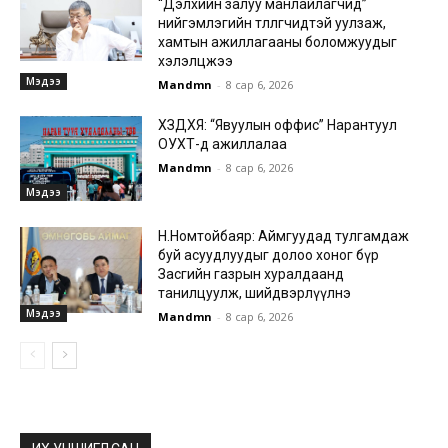
“Дэлхийн залуу манлайлагчид”
нийгэмлэгийн төлөөлөгчидтэй уулзаж,
хамтын ажиллагааны боломжуудыг
хэлэлцжээ
Мэдээ
Mandmn
-
8 сар 6, 2026
ХЗДХЯ: “Явуулын оффис” Нарантуул
ОУХТ-д ажиллалаа
Mandmn
-
8 сар 6, 2026
Мэдээ
Н.Номтойбаяр: Аймгуудад тулгамдаж
буй асуудлуудыг долоо хоног бүр
Засгийн газрын хуралдаанд
танилцуулж, шийдвэрлүүлнэ
Мэдээ
Mandmn
-
8 сар 6, 2026