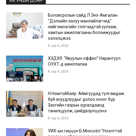
ИХ УНШИГДСАН
Боловсролын сайд Л.Энх-Амгалан
“Дэлхийн залуу манлайлагчид”
нийгэмлэгийн төлөөлөгчидтэй уулзаж,
хамтын ажиллагааны боломжуудыг
хэлэлцжээ
8 сар 6, 2026
ХЗДХЯ: “Явуулын оффис” Нарантуул
ОУХТ-д ажиллалаа
8 сар 6, 2026
Н.Номтойбаяр: Аймгуудад тулгамдаж
буй асуудлуудыг долоо хоног бүр
Засгийн газрын хуралдаанд
танилцуулж, шийдвэрлүүлнэ
8 сар 6, 2026
УИХ-ын гишүүн Б.Мөнхсоёл “Нээлттэй