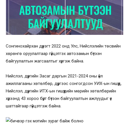
Сонгинохайрхан дүүрэгт 2022 онд Улс, Нийслэлийн төсвийн
хөрөнгө оруулалтаар гүйцэтгэх автозамын бүтээн
байгуулалтын жагсаалтыг хүргэж байна.
Нийслэл, дүүргийн Засаг даргын 2021-2024 оны үйл
ажиллагааны хөтөлбөр, дүүргээс сонгогдсон УИХ-ын гишүүд,
Нийслэл, дүүргийн ИТХ-ын гишүүдийн мөрийн хөтөлбөрийн
хүрээнд 43 хороо бүрт бүтээн байгуулалтын ажлуудыг үе
шаттайгаар гүйцэтгэж байна.