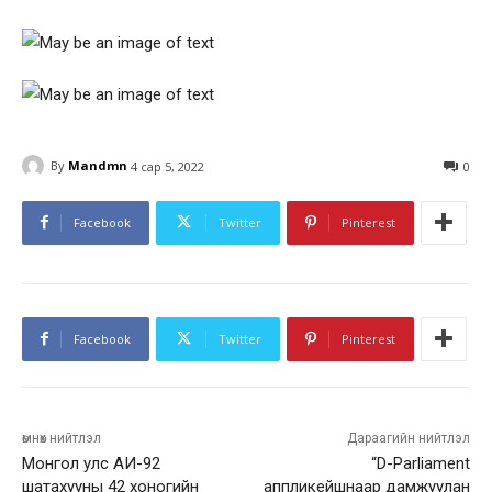
By
Mandmn
4 сар 5, 2022
0
Facebook
Twitter
Pinterest
Facebook
Twitter
Pinterest
өмнөх нийтлэл
Дараагийн нийтлэл
Монгол улс АИ-92
“D-Parliament
шатахууны 42 хоногийн
аппликейшнаар дамжуулан