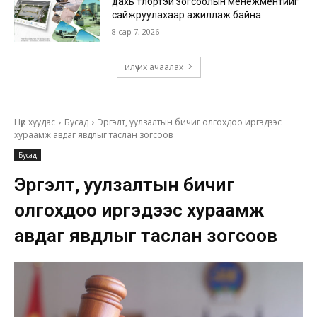
дахь төлбөртэй зогсоолын менежментийг
сайжруулахаар ажиллаж байна
8 сар 7, 2026
илүү их ачаалах