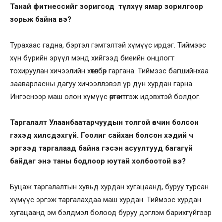
Танай фитнессийг зоригсод түлхүү ямар зорилгоор
зорьж байна вэ?
Турахаас гадна, бэртэл гэмтэлтэй хүмүүс ирдэг. Тиймээс
хүн бүрийн эрүүл мэнд хийгээд биеийн онцлогт
тохируулан хичээлийн хөтөлбөр гаргана. Тиймээс багшийнхаа
зааварласны дагуу хичээллэвэл үр дүн хурдан гарна.
Ингэснээр маш олон хүмүүс өөртөө итгэж идэвхтэй болдог.
Таргалалт Улаанбаатарчуудын толгой өвчин болсон
гэхэд хилсдэхгүй. Гоолиг сайхан болсон хэдий ч
эргээд таргалаад байна гэсэн асуултууд багагүй
байдаг энэ таны бодлоор юутай холбоотой вэ?
Буцаж таргалалтын хувьд хурдан хугацаанд, буруу турсан
хүмүүс эргэж таргалахдаа маш хурдан. Тиймээс хурдан
хугацаанд эм бэлдмэл болоод буруу дэглэм барихгүйгээр