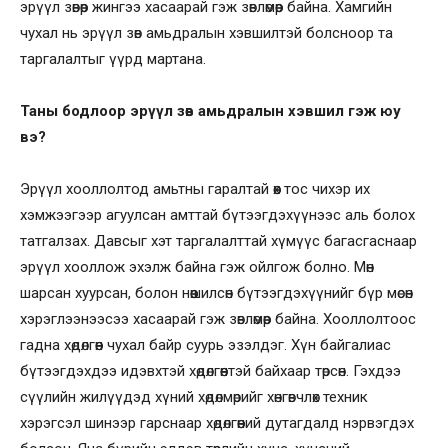
эрүүл зөвөөр жингээ хасаарай гэж зөвлөмөөр байна. Хамгийн
чухал нь эрүүл зөв амьдралын хэвшилтэй болсноор та
таргалалтыг үүрд мартана.
Таны бодлоор эрүүл зөв амьдралын хэвшил гэж юу
вэ?
Эрүүл хооллолтод амьтны гаралтай өөх тос чихэр их
хэмжээгээр агуулсан амттай бүтээгдэхүүнээс аль болох
татгалзах. Давсыг хэт таргалалттай хүмүүс багасгаснаар
эрүүл хооллож эхэлж байна гэж ойлгож болно. Мөн
шарсан хуурсан, болон нөөшилсөн бүтээгдэхүүнийг бүр мөсөн
хэрэглээнээсээ хасаарай гэж зөвлөмөөр байна. Хооллолтоос
гадна хөдөлгөөн чухал байр суурь эзэлдэг. Хүн байгалиас
бүтээгдэхдээ идэвхтэй хөдөлгөөнтэй байхаар төрсөн. Гэхдээ
сүүлийн жилүүдэд хүний хөдөлмөрийг хөнгөвчлөх техник
хэрэгсэл шинээр гарснаар хөдөлгөөний дутагдалд нэрвэгдэх