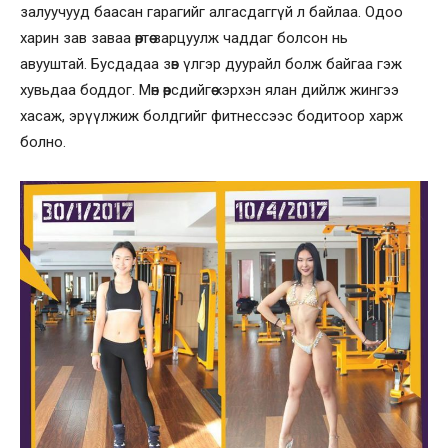
залуучууд баасан гарагийг алгасдаггүй л байлаа. Одоо
харин зав заваа өөртөө зарцуулж чаддаг болсон нь
авууштай. Бусдадаа зөв үлгэр дуурайл болж байгаа гэж
хувьдаа боддог. Мөн өөрсдийгөө хэрхэн ялан дийлж жингээ
хасаж, эрүүлжиж болдгийг фитнессээс бодитоор харж
болно.