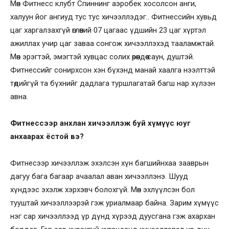
Мөн Фитнесс клубт Спиннинг аэробек хосолсон анги,
халуун йог ангиуд тус тус хичээллэдэг.. Фитнессийн хувьд
цаг харгалзахгүй өглөөний 07 цагаас үдшийн 23 цаг хүртэл
ажиллах учир цаг заваа сонгож хичээллэхэд тааламжтай.
Мөн эрэгтэй, эмэгтэй хувцас солих өрөөндөө саун, душтэй.
Фитнессийг сонирхсон хэн бүхэнд манай хаалга нээлттэй
төдийгүй та бүхнийг дадлага туршлагатай багш нар хүлээн
авна.
Фитнессээр анхлан хичээллэж буй хүмүүс юуг
анхаарах ёстой вэ?
Фитнесээр хичээллэж эхэлсэн хүн багшийнхаа зааврын
дагуу бага багаар ачаалал аван хичээллэнэ. Шууд
хүндээс эхэлж хэрхэвч болохгүй. Мөн эхлүүлсэн бол
тууштай хичээллээрэй гэж уриалмаар байна. Зарим хүмүүс
нэг сар хичээллээд үр дүнд хүрээд дуусгана гэж ахархан