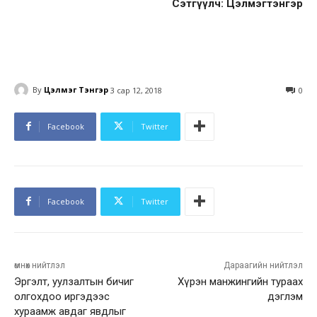
Сэтгүүлч: Цэлмэгтэнгэр
By
Цэлмэг Тэнгэр
3 сар 12, 2018
0
Facebook
Twitter
Facebook
Twitter
өмнөх нийтлэл
Дараагийн нийтлэл
Эргэлт, уулзалтын бичиг
Хүрэн манжингийн тураах
олгохдоо иргэдээс
дэглэм
хураамж авдаг явдлыг