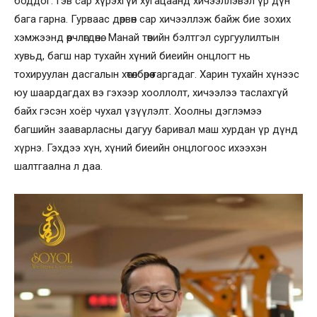
боддог. Гэв сар хүрэхгүй хугацаанд хичээллэвэл үр дүн
бага гарна. Гурваас дөрвөн сар хичээллэж байж бие зохих
хэмжээнд өөрчлөгдөнө. Манай төвийн бэлтгэл сургуулилтын
хувьд, багш нар тухайн хүний биеийн онцлогт нь
тохируулан дасгалын хөтөлбөрөө гаргадаг. Харин тухайн хүнээс
юу шаардагдах вэ гэхээр хооллолт, хичээлээ таслахгүй
байх гэсэн хоёр чухал үзүүлэлт. Хоолны дэглэмээ
багшийн зааварласны дагуу баривал маш хурдан үр дүнд
хүрнэ. Гэхдээ хүн, хүний биеийн онцлогоос ихээхэн
шалтгаална л даа.