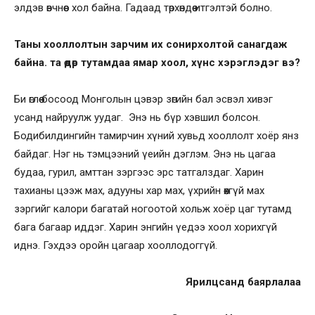
элдэв өвчнөөс хол байна. Гадаад төрхөндөө итгэлтэй болно.
Таны хооллолтын зарчим их сонирхолтой санагдаж
байна. та өдөр тутамдаа ямар хоол, хүнс хэрэглэдэг вэ?
Би өглөө босоод Монголын цэвэр зөгийн бал эсвэл хивэг
усанд найруулж уудаг. Энэ нь бүр хэвшил болсон.
Бодибилдингийн тамирчин хүний хувьд хооллолт хоёр янз
байдаг. Нэг нь тэмцээний үеийн дэглэм. Энэ нь цагаа
будаа, гурил, амттан зэргээс эрс татгалздаг. Харин
тахианы цээж мах, адууны хар мах, үхрийн өөхгүй мах
зэргийг калори багатай ногоотой хольж хоёр цаг тутамд
бага багаар иддэг. Харин энгийн үедээ хоол хорихгүй
иднэ. Гэхдээ оройн цагаар хооллодоггүй.
Ярилцсанд баярлалаа