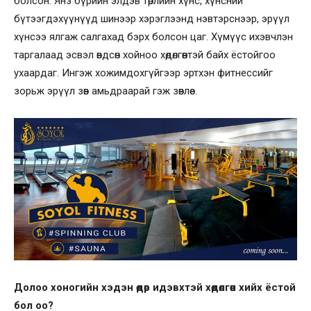
болсон. Янз бүрийн элдэв төрлийн хүнс, хүнсний
бүтээгдэхүүнүүд шинээр хэрэглээнд нэвтэрснээр, эрүүл
хүнсээ ялгаж салгахад бэрх болсон цаг. Хүмүүс ихэвчлэн
таргалаад эсвэл өвдсөн хойноо хөдөлгөөнтэй байх ёстойгоо
ухаардаг. Ингэж хожимдохгүйгээр эртхэн фитнессийг
зорьж эрүүл зөв амьдраарай гэж зөвлөе.
Долоо хоногийн хэдэн өдөр идэвхтэй хөдөлгөөн хийх ёстой
бол оо?