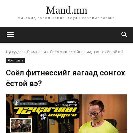
Mand.mn
Нийгэмд гэрэл нэмнэ-Оюуны гэрлийг асаана
Нүүр хуудас
Ярилцлага
Соёл фитнессийг яагаад сонгох ёстой вэ?
Ярилцлага
Соёл фитнессийг яагаад сонгох
ёстой вэ?