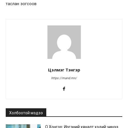
таслан зогсоов
Цэлмэг Тэнгэр
https://mand.mn/
Холбоотой мэдээ
О.Хонгор: Иргэний хяналт хэдий чинээ