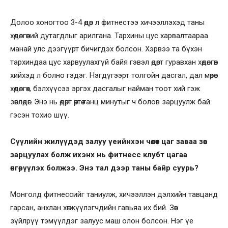
Долоо хоногтоо 3-4 өдөр л фитнестээ хичээллэхэд таны
хөдөлгөөний дутагдлыг арилгана. Тархины цус харвалтаараа
манай улс дээгүүрт бичигдэх болсон. Хэрвээ та бүхэн
тархиндаа цус харвуулахгүй байя гэвэл өдөрт гуравхан хөдөлгөөн
хийхэд л болно гэдэг. Нэгдүгээрт толгойн дасгал, дал мөрөө
хөдөлгөх, бэлхүүсээ эргэх дасгалыг найман тоот хий гэж
зөвлөдөг. Энэ нь өдөрт өөртөө ганц минутыг ч болов зарцуулж бай
гэсэн тохио шүү.
Сүүлийн жилүүдэд залуу үеийнхэн чөлөөт цаг заваа зөв
зарцуулах болж ихэнх нь фитнесс клубт цагаа
өнгөрүүлэх болжээ. Энэ тал дээр таны байр суурь?
Монголд фитнессийг таниулж, хичээллэн дэлхийн тавцанд
гарсан, анхлан хөгжүүлэгчдийн гавьяа их бий. Зөв
зүйлрүү тэмүүлдэг залуус маш олон болсон. Нэг үе