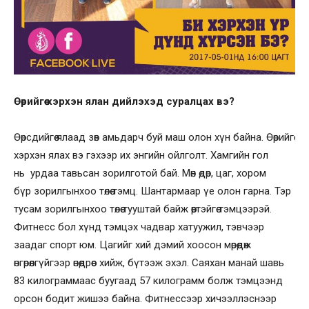
Өөрийгөө хэрхэн ялан дийлэхэд суралцах вэ?
Өөрсдийгөө ялаад зөв амьдарч буй маш олон хүн байна. Өөрийгөө
хэрхэн ялах вэ гэхээр их энгийн ойлголт. Хамгийн гол
нь урдаа тавьсан зорилготой бай. Мөн өдөр, цаг, хором
бүр зорилгынхоо төлөө тэмц. Шантармаар үе олон гарна. Тэр
тусам зорилгынхоо төлөө тууштай байж өөртэйгөө тэмцээрэй.
Фитнесс бол хүнд тэмцэх чадвар хатуужил, тэвчээр
заадаг спорт юм. Цагийг хий дэмий хоосон мөрөөдөж
өнгөрөөлгүйгээр өнөөдрөөс хийж, бүтээж эхэл. Саяхан манай шавь
83 килограммаас буугаад 57 килограмм болж тэмцээнд
орсон бодит жишээ байна. Фитнессээр хичээллэснээр