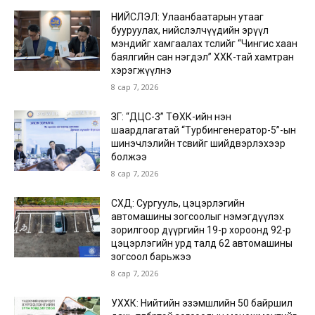
НИЙСЛЭЛ: Улаанбаатарын утааг
бууруулах, нийслэлчүүдийн эрүүл
мэндийг хамгаалах төслийг “Чингис хаан
баялгийн сан нэгдэл” ХХК-тай хамтран
хэрэгжүүлнэ
8 сар 7, 2026
ЗГ: “ДЦС-3” ТӨХК-ийн нэн
шаардлагатай “Турбингенератор-5”-ын
шинэчлэлийн төсвийг шийдвэрлэхээр
болжээ
8 сар 7, 2026
СХД: Сургууль, цэцэрлэгийн
автомашины зогсоолыг нэмэгдүүлэх
зорилгоор дүүргийн 19-р хороонд 92-р
цэцэрлэгийн урд талд 62 автомашины
зогсоол барьжээ
8 сар 7, 2026
УХХК: Нийтийн эзэмшлийн 50 байршил