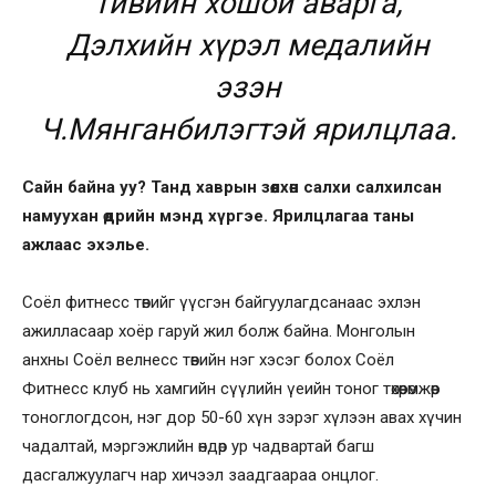
тивийн хошой аварга,
Дэлхийн хүрэл медалийн
эзэн
Ч.Мянганбилэгтэй ярилцлаа.
Сайн байна уу? Танд хаврын зөөлхөн салхи салхилсан
намуухан өдрийн мэнд хүргэе. Ярилцлагаа таны
ажлаас эхэлье.
Соёл фитнесс төвийг үүсгэн байгуулагдсанаас эхлэн
ажилласаар хоёр гаруй жил болж байна. Монголын
анхны Соёл велнесс төвийн нэг хэсэг болох Соёл
Фитнесс клуб нь хамгийн сүүлийн үеийн тоног төхөөрөмжөөр
тоноглогдсон, нэг дор 50-60 хүн зэрэг хүлээн авах хүчин
чадалтай, мэргэжлийн өндөр ур чадвартай багш
дасгалжуулагч нар хичээл заадгаараа онцлог.