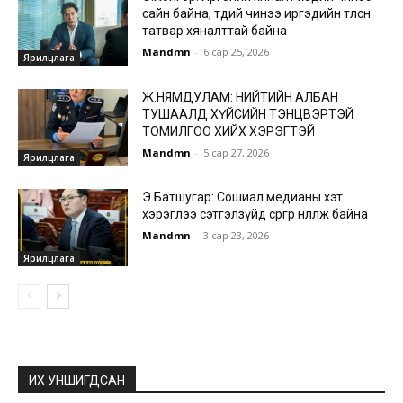
сайн байна, төдий чинээ иргэдийн төлсөн
татвар хяналттай байна
Mandmn
-
6 сар 25, 2026
Ярилцлага
Ж.НЯМДУЛАМ: НИЙТИЙН АЛБАН
ТУШААЛД ХҮЙСИЙН ТЭНЦВЭРТЭЙ
ТОМИЛГОО ХИЙХ ХЭРЭГТЭЙ
Mandmn
-
5 сар 27, 2026
Ярилцлага
Э.Батшугар: Сошиал медианы хэт
хэрэглээ сэтгэлзүйд сөргөөр нөлөөлж байна
Mandmn
-
3 сар 23, 2026
Ярилцлага
ИХ УНШИГДСАН