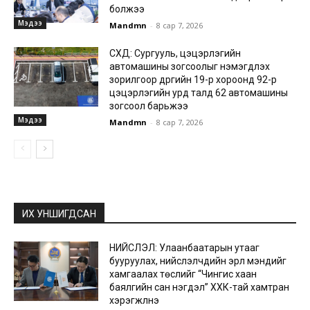
болжээ
Мэдээ
Mandmn
-
8 сар 7, 2026
СХД: Сургууль, цэцэрлэгийн
автомашины зогсоолыг нэмэгдүүлэх
зорилгоор дүүргийн 19-р хороонд 92-р
цэцэрлэгийн урд талд 62 автомашины
зогсоол барьжээ
Мэдээ
Mandmn
-
8 сар 7, 2026
ИХ УНШИГДСАН
НИЙСЛЭЛ: Улаанбаатарын утааг
бууруулах, нийслэлчүүдийн эрүүл мэндийг
хамгаалах төслийг “Чингис хаан
баялгийн сан нэгдэл” ХХК-тай хамтран
хэрэгжүүлнэ