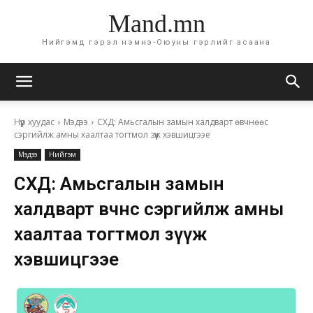
Mand.mn
Нийгэмд гэрэл нэмнэ-Оюуны гэрлийг асаана
Нүүр хуудас
Мэдээ
СХД: Амьсгалын замын халдварт өвчнөөс
сэргийлж амны хаалтаа тогтмол зүүж хэвшицгээе
Мэдээ
Нийгэм
СХД: Амьсгалын замын
халдварт өвчнөөс сэргийлж амны
хаалтаа тогтмол зүүж
хэвшицгээе