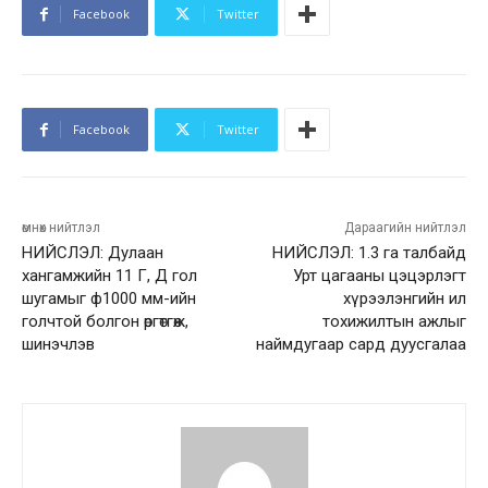
Facebook
Twitter
Facebook
Twitter
өмнөх нийтлэл
Дараагийн нийтлэл
НИЙСЛЭЛ: Дулаан
НИЙСЛЭЛ: 1.3 га талбайд
хангамжийн 11 Г, Д гол
Урт цагааны цэцэрлэгт
шугамыг ф1000 мм-ийн
хүрээлэнгийн ил
голчтой болгон өргөтгөж,
тохижилтын ажлыг
шинэчлэв
наймдугаар сард дуусгалаа