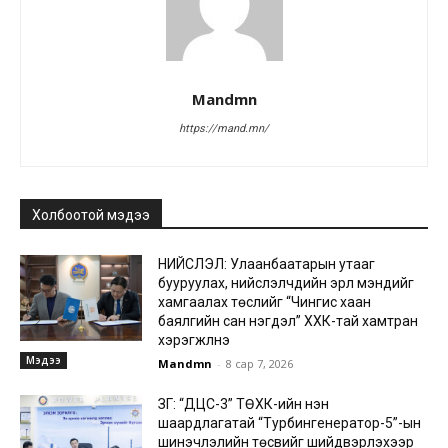
Mandmn
https://mand.mn/
Холбоотой мэдээ
НИЙСЛЭЛ: Улаанбаатарын утааг
бууруулах, нийслэлчүүдийн эрүүл мэндийг
хамгаалах төслийг “Чингис хаан
баялгийн сан нэгдэл” ХХК-тай хамтран
хэрэгжүүлнэ
Мэдээ
Mandmn
-
8 сар 7, 2026
ЗГ: “ДЦС-3” ТӨХК-ийн нэн
шаардлагатай “Турбингенератор-5”-ын
шинэчлэлийн төсвийг шийдвэрлэхээр