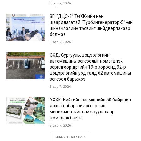
8 сар 7, 2026
ЗГ: “ДЦС-3” ТӨХК-ийн нэн
шаардлагатай “Турбингенератор-5”-ын
шинэчлэлийн төсвийг шийдвэрлэхээр
болжээ
8 сар 7, 2026
СХД: Сургууль, цэцэрлэгийн
автомашины зогсоолыг нэмэгдүүлэх
зорилгоор дүүргийн 19-р хороонд 92-р
цэцэрлэгийн урд талд 62 автомашины
зогсоол барьжээ
8 сар 7, 2026
УХХК: Нийтийн эзэмшлийн 50 байршил
дахь төлбөртэй зогсоолын
менежментийг сайжруулахаар
ажиллаж байна
8 сар 7, 2026
илүү их ачаалах