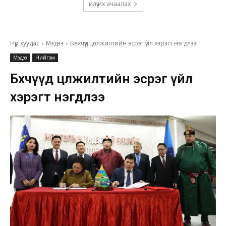
илүү их ачаалах