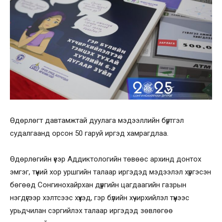
Өдөрлөгт давтамжтай дуулага мэдээллийн бүртгэл
судалгаанд орсон 50 гаруй иргэд хамрагдлаа.
Өдөрлөгийн үеэр Аддиктологийн төвөөс архинд донтох
эмгэг, түүний хор уршгийн талаар иргэдэд мэдээлэл хүргэсэн
бөгөөд Сонгинохайрхан дүүргийн цагдаагийн газрын
нэгдүгээр хэлтсээс хүүхэд, гэр бүлийн хүчирхийлэл түүнээс
урьдчилан сэргийлэх талаар иргэдэд зөвлөгөө