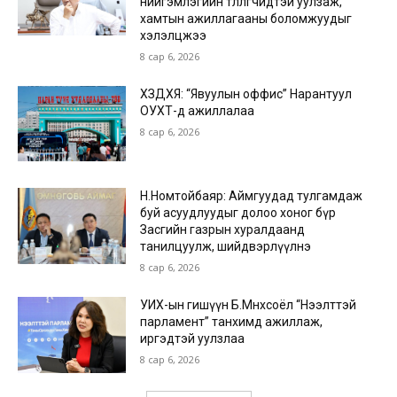
нийгэмлэгийн төлөөлөгчидтэй уулзаж,
хамтын ажиллагааны боломжуудыг
хэлэлцжээ
8 сар 6, 2026
ХЗДХЯ: “Явуулын оффис” Нарантуул
ОУХТ-д ажиллалаа
8 сар 6, 2026
Н.Номтойбаяр: Аймгуудад тулгамдаж
буй асуудлуудыг долоо хоног бүр
Засгийн газрын хуралдаанд
танилцуулж, шийдвэрлүүлнэ
8 сар 6, 2026
УИХ-ын гишүүн Б.Мөнхсоёл “Нээлттэй
парламент” танхимд ажиллаж,
иргэдтэй уулзлаа
8 сар 6, 2026