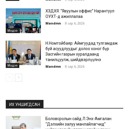
ХЗДХЯ: “Явуулын оффис” Нарантуул
ОУХТ-д ажиллалаа
Mandmn
-
8 сар 6, 2026
Мэдээ
Н.Номтойбаяр: Аймгуудад тулгамдаж
буй асуудлуудыг долоо хоног бүр
Засгийн газрын хуралдаанд
танилцуулж, шийдвэрлүүлнэ
Мэдээ
Mandmn
-
8 сар 6, 2026
ИХ УНШИГДСАН
Боловсролын сайд Л.Энх-Амгалан
“Дэлхийн залуу манлайлагчид”