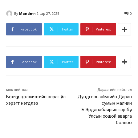
By
Mandmn
2 сар 27, 2025
0
Facebook
Twitter
Pinterest
Facebook
Twitter
Pinterest
өмнөх нийтлэл
Дараагийн нийтлэл
Бөхчүүд цөлжилтийн эсрэг үйл
Дундговь аймгийн Дэрэн
хэрэгт нэгдлээ
сумын малчин
Б.Эрдэнэбаярын гэр бүл
Улсын хошой аварга
боллоо