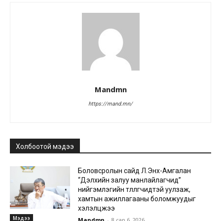
Mandmn
https://mand.mn/
Холбоотой мэдээ
Боловсролын сайд Л.Энх-Амгалан
“Дэлхийн залуу манлайлагчид”
нийгэмлэгийн төлөөлөгчидтэй уулзаж,
хамтын ажиллагааны боломжуудыг
хэлэлцжээ
Мэдээ
Mandmn
-
8 сар 6, 2026