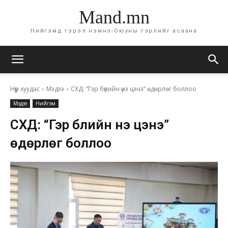
Mand.mn
Нийгэмд гэрэл нэмнэ-Оюуны гэрлийг асаана
Нүүр хуудас
Мэдээ
СХД: “Гэр бүлийн үнэ цэнэ” өдөрлөг боллоо
Мэдээ
Нийгэм
СХД: “Гэр бүлийн үнэ цэнэ”
өдөрлөг боллоо