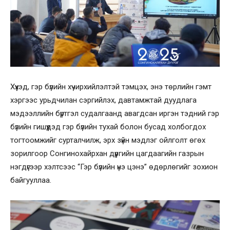
Хүүхэд, гэр бүлийн хүчирхийлэлтэй тэмцэх, энэ төрлийн гэмт
хэргээс урьдчилан сэргийлэх, давтамжтай дуудлага
мэдээллийн бүртгэл судалгаанд авагдсан иргэн тэдний гэр
бүлийн гишүүдэд гэр бүлийн тухай болон бусад холбогдох
тогтоомжийг сурталчилж, эрх зүйн мэдлэг ойлголт өгөх
зорилгоор Сонгинохайрхан дүүргийн цагдаагийн газрын
нэгдүгээр хэлтсээс “Гэр бүлийн үнэ цэнэ” өдөрлөгийг зохион
байгууллаа.