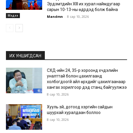
Эрдэмтдийн XIII их хурал наймдугаар
сарын 10-13-ны өдрүүдэд болж байна
Мэдээ
Mandmn
-
8 сар 10, 2026
ИХ УНШИГДСАН
СХД-ийн 24, 35-р хороонд хүчдэлийн
уналттай болон цахилгаанд
холбогдоогүй айл өрхүүдийг цахилгаанаар
хангах зорилгоор дэд станц байгуулжээ
8 сар 10, 2026
Хууль зүй, дотоод хэргийн сайдын
шуурхай хуралдаан боллоо
8 сар 10, 2026