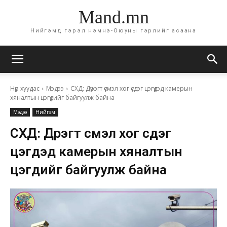
Mand.mn
Нийгэмд гэрэл нэмнэ-Оюуны гэрлийг асаана
Нүүр хуудас
Мэдээ
СХД: Дүүрэгт үүсмэл хог үүсдэг цэгүүдэд камерын
хяналтын цэгүүдийг байгуулж байна
Мэдээ
Нийгэм
СХД: Дүүрэгт үүсмэл хог үүсдэг
цэгүүдэд камерын хяналтын
цэгүүдийг байгуулж байна