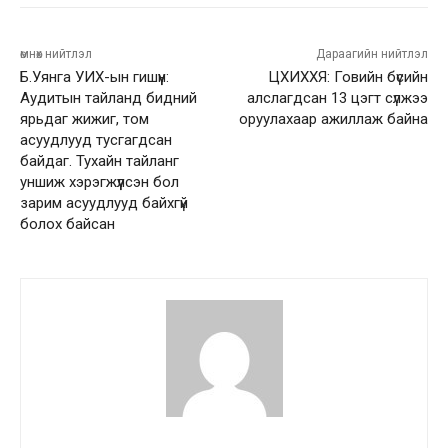
өмнөх нийтлэл
Дараагийн нийтлэл
Б.Уянга УИХ-ын гишүүн:
ЦХИХХЯ: Говийн бүсийн
Аудитын тайланд бидний
алслагдсан 13 цэгт сүлжээ
ярьдаг жижиг, том
оруулахаар ажиллаж байна
асуудлууд тусгагдсан
байдаг. Тухайн тайланг
уншиж хэрэгжүүлсэн бол
зарим асуудлууд байхгүй
болох байсан