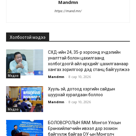
Mandmn
https://mand.mn/
Холбоотой мэдээ
СХД-ийн 24, 35-р хороонд хүчдэлийн
уналттай болон цахилгаанд
холбогдоогүй айл өрхүүдийг цахилгаанаар
хангах зорилгоор дэд станц байгуулжээ
Мэдээ
Mandmn
-
8 сар 10, 2026
Хууль зүй, дотоод хэргийн сайдын
шуурхай хуралдаан боллоо
Mandmn
-
8 сар 10, 2026
Мэдээ
БОЛОВСРОЛЫН ЯАМ: Монгол Улсын
Ерөнхийлөгчийн ивээл дор зохион
байгуулж байгаа ОУ-ын Монголч