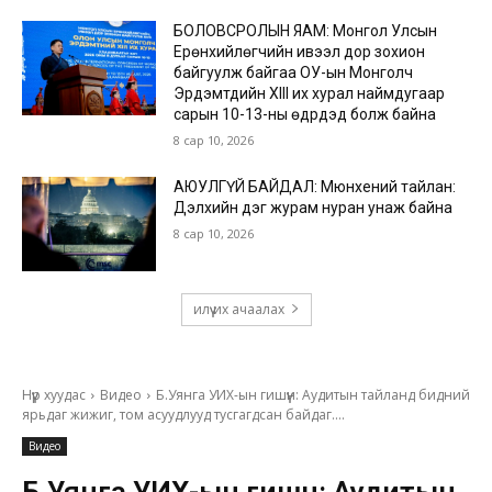
БОЛОВСРОЛЫН ЯАМ: Монгол Улсын
Ерөнхийлөгчийн ивээл дор зохион
байгуулж байгаа ОУ-ын Монголч
Эрдэмтдийн XIII их хурал наймдугаар
сарын 10-13-ны өдрүүдэд болж байна
8 сар 10, 2026
АЮУЛГҮЙ БАЙДАЛ: Мюнхений тайлан:
Дэлхийн дэг журам нуран унаж байна
8 сар 10, 2026
илүү их ачаалах