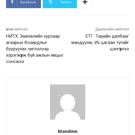
Facebook
Twitter
өмнөх нийтлэл
Дараагийн нийтлэл
НИТХ: Зөвлөлийн хурлаар
ЕТГ: Төрийн далбааг
агаарын бохирдлыг
мандуулж, Их цагаан тугийг
бууруулах чиглэлээр
цэнгүүллээ
хэрэгжүүлж буй ажлын явцыг
сонсжээ
Mandmn