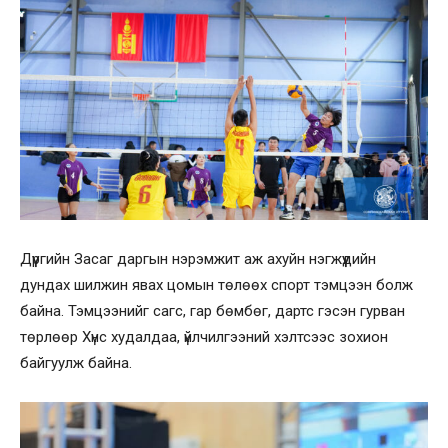
Дүүргийн Засаг даргын нэрэмжит аж ахуйн нэгжүүдийн
дундах шилжин явах цомын төлөөх спорт тэмцээн болж
байна. Тэмцээнийг сагс, гар бөмбөг, дартс гэсэн гурван
төрлөөр Хүнс худалдаа, үйлчилгээний хэлтсээс зохион
байгуулж байна.