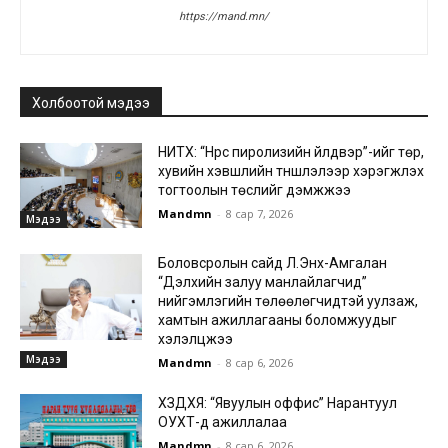
https://mand.mn/
Холбоотой мэдээ
НИТХ: “Нүүрс пиролизийн үйлдвэр”-ийг төр,
хувийн хэвшлийн түншлэлээр хэрэгжүүлэх
тогтоолын төслийг дэмжжээ
Mandmn
-
8 сар 7, 2026
Мэдээ
Боловсролын сайд Л.Энх-Амгалан
“Дэлхийн залуу манлайлагчид”
нийгэмлэгийн төлөөлөгчидтэй уулзаж,
хамтын ажиллагааны боломжуудыг
хэлэлцжээ
Мэдээ
Mandmn
-
8 сар 6, 2026
ХЗДХЯ: “Явуулын оффис” Нарантуул
ОУХТ-д ажиллалаа
Mandmn
-
8 сар 6, 2026