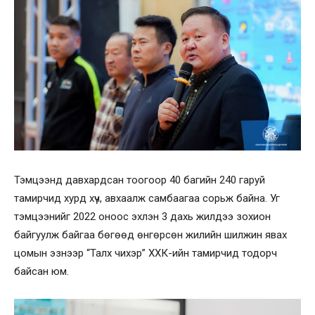
Тэмцээнд давхардсан тоогоор 40 багийн 240 гаруй
тамирчид хурд хүч, авхаалж самбаагаа сорьж байна. Уг
тэмцээнийг 2022 оноос эхлэн 3 дахь жилдээ зохион
байгуулж байгаа бөгөөд өнгөрсөн жилийн шилжин явах
цомын эзнээр “Талх чихэр” ХХК-ийн тамирчид тодорч
байсан юм.