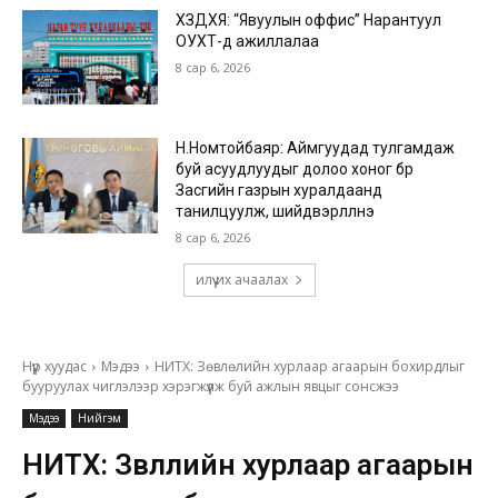
ХЗДХЯ: “Явуулын оффис” Нарантуул
ОУХТ-д ажиллалаа
8 сар 6, 2026
Н.Номтойбаяр: Аймгуудад тулгамдаж
буй асуудлуудыг долоо хоног бүр
Засгийн газрын хуралдаанд
танилцуулж, шийдвэрлүүлнэ
8 сар 6, 2026
илүү их ачаалах