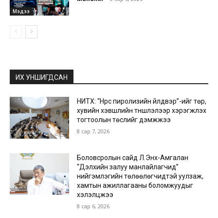
Мэдээ
ИХ УНШИГДСАН
НИТХ: “Нүүрс пиролизийн үйлдвэр”-ийг төр,
хувийн хэвшлийн түншлэлээр хэрэгжүүлэх
тогтоолын төслийг дэмжжээ
8 сар 7, 2026
Боловсролын сайд Л.Энх-Амгалан
“Дэлхийн залуу манлайлагчид”
нийгэмлэгийн төлөөлөгчидтэй уулзаж,
хамтын ажиллагааны боломжуудыг
хэлэлцжээ
8 сар 6, 2026