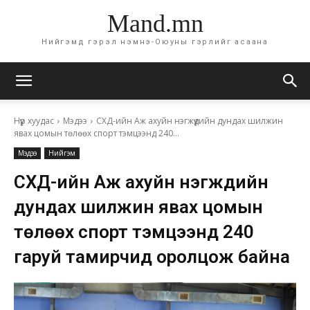
Mand.mn
Нийгэмд гэрэл нэмнэ-Оюуны гэрлийг асаана
Нүүр хуудас
Мэдээ
СХД-ийн Аж ахуйн нэгжүүдийн дундах шилжин
явах цомын төлөөх спорт тэмцээнд 240...
Мэдээ
Нийгэм
СХД-ийн Аж ахуйн нэгжүүдийн
дундах шилжин явах цомын
төлөөх спорт тэмцээнд 240
гаруй тамирчид оролцож байна