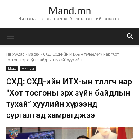
Mand.mn
Нийгэмд гэрэл нэмнэ-Оюуны гэрлийг асаана
Нүүр хуудас
Мэдээ
СХД: СХД-ийн ИТХ-ын төлөөлөгч нар “Хот
тосгоны эрх зүйн байдлын тухай” хуулийн...
Мэдээ
Нийгэм
СХД: СХД-ийн ИТХ-ын төлөөлөгч нар
“Хот тосгоны эрх зүйн байдлын
тухай” хуулийн хүрээнд
сургалтад хамрагджээ