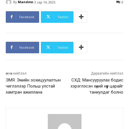
By
Mandmn
3 сар 14, 2025
0
Facebook
Twitter
Facebook
Twitter
өмнөх нийтлэл
Дараагийн нийтлэл
ЭМЯ: Эмийн зохицуулалтын
СХД: Мансууруулах бодис
чиглэлээр Польш улстай
хэрэглэсэн хүний нүүр царайг
хамтран ажиллана
таниулдаг болно