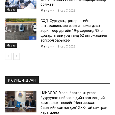
болжээ
Мэдээ
Mandmn
-
8 сар 7, 2026
СХД: Сургууль, цэцэрлэгийн
автомашины зогсоолыг нэмэгдүүлэх
зорилгоор дүүргийн 19-р хороонд 92-р
цэцэрлэгийн урд талд 62 автомашины
зогсоол барьжээ
Мэдээ
Mandmn
-
8 сар 7, 2026
ИХ УНШИГДСАН
НИЙСЛЭЛ: Улаанбаатарын утааг
бууруулах, нийслэлчүүдийн эрүүл мэндийг
хамгаалах төслийг “Чингис хаан
баялгийн сан нэгдэл” ХХК-тай хамтран
хэрэгжүүлнэ