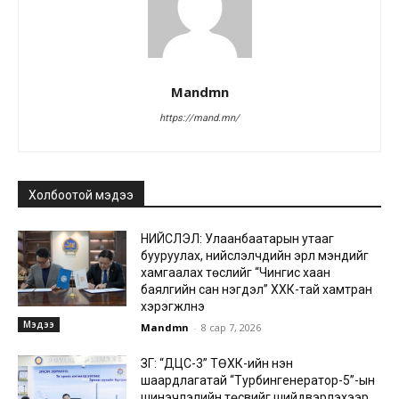
Mandmn
https://mand.mn/
Холбоотой мэдээ
НИЙСЛЭЛ: Улаанбаатарын утааг
бууруулах, нийслэлчүүдийн эрүүл мэндийг
хамгаалах төслийг “Чингис хаан
баялгийн сан нэгдэл” ХХК-тай хамтран
хэрэгжүүлнэ
Мэдээ
Mandmn
-
8 сар 7, 2026
ЗГ: “ДЦС-3” ТӨХК-ийн нэн
шаардлагатай “Турбингенератор-5”-ын
шинэчлэлийн төсвийг шийдвэрлэхээр