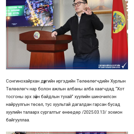
Сонгинохайрхан дүүргийн иргэдийн Төлөөлөгчдийн Хурлын
Төлөөлөгч нар болон ажлын албаны алба хаагчдад “Хот
тосгоны эрх зүйн байдлын тухай” хуулийн шинэчилсэн
найруулгын төсөл, тус хуультай дагалдан гарсан бусад
хуулийн талаарх сургалтыг өнөөдөр /2025.03.13/ зохион
байгууллаа.