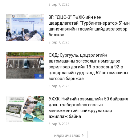
8 сар 7, 2026
ЗГ: “ДЦС-3” ТӨХК-ийн нэн
шаардлагатай “Турбингенератор-5”-ын
шинэчлэлийн төсвийг шийдвэрлэхээр
болжээ
8 сар 7, 2026
СХД: Сургууль, цэцэрлэгийн
автомашины зогсоолыг нэмэгдүүлэх
зорилгоор дүүргийн 19-р хороонд 92-р
цэцэрлэгийн урд талд 62 автомашины
зогсоол барьжээ
8 сар 7, 2026
УХХК: Нийтийн эзэмшлийн 50 байршил
дахь төлбөртэй зогсоолын
менежментийг сайжруулахаар
ажиллаж байна
8 сар 7, 2026
илүү их ачаалах