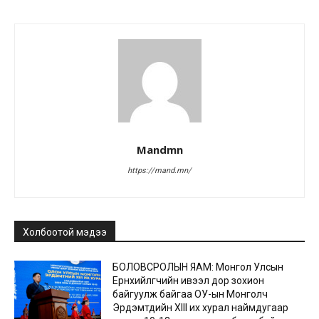
Mandmn
https://mand.mn/
Холбоотой мэдээ
БОЛОВСРОЛЫН ЯАМ: Монгол Улсын
Ерөнхийлөгчийн ивээл дор зохион
байгуулж байгаа ОУ-ын Монголч
Эрдэмтдийн XIII их хурал наймдугаар