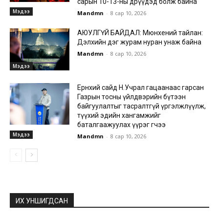
сарын 10-13-ны өдрүүдэд болж байна
Мэдээ
Mandmn
-
8 сар 10, 2026
АЮУЛГҮЙ БАЙДАЛ: Мюнхений тайлан:
Дэлхийн дэг журам нуран унаж байна
Mandmn
-
8 сар 10, 2026
Мэдээ
Ерөнхий сайд Н.Учрал гацаанаас гарсан
Газрын тосны үйлдвэрийн бүтээн
байгуулалтыг тасралтгүй үргэлжлүүлж,
түүхий эдийн хангамжийг
баталгаажуулах үүрэг өгчээ
Мэдээ
Mandmn
-
8 сар 10, 2026
ИХ УНШИГДСАН