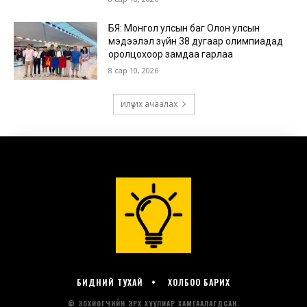
БИДНИЙ ТУХАЙ
ХОЛБОО БАРИХ
© ЗОХИОГЧИЙН ЭРХ ХУУЛИАР ХАМГААЛАГДСАН.