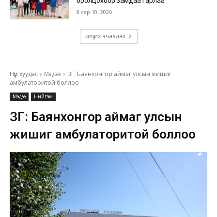
оролцохоор замдаа гарлаа
8 сар 10, 2026
илүү их ачаалах