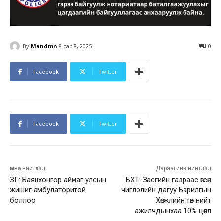
By
Mandmn
8 сар 8, 2025
0
Facebook
Twitter
Facebook
Twitter
өмнөх нийтлэл
Дараагийн нийтлэл
ЗГ: Баянхонгор аймаг улсын
БХТ: Засгийн газраас өгсөн
жишиг амбулаторитой
чиглэлийн дагуу Барилгын
боллоо
Хөгжлийн төв нийт
ажилчдынхаа 10% цөөллөө