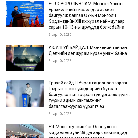
БОЛОВСРОЛЫН ЯАМ: Монгол Улсын
Ерөнхийлөгчийн ивээл дор зохион
байгуулж байгаа ОУ-ын Монголч
Эрдэмтдийн XIII их хурал наймдугаар
сарын 10-13-ны өдрүүдэд болж байна
8 сар 10, 2026
АЮУЛГҮЙ БАЙДАЛ: Мюнхений тайлан:
Дэлхийн дэг журам нуран унаж байна
8 сар 10, 2026
Ерөнхий сайд Н.Учрал гацаанаас гарсан
Газрын тосны үйлдвэрийн бүтээн
байгуулалтыг тасралтгүй үргэлжлүүлж,
түүхий эдийн хангамжийг
баталгаажуулах үүрэг өгчээ
8 сар 10, 2026
БЯ: Монгол улсын баг Олон улсын
мэдээлэл зүйн 38 дугаар олимпиадад