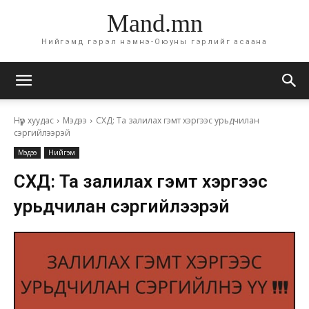
Mand.mn
Нийгэмд гэрэл нэмнэ-Оюуны гэрлийг асаана
Нүүр хуудас
Мэдээ
СХД: Та залилах гэмт хэргээс урьдчилан
сэргийлээрэй
Мэдээ
Нийгэм
СХД: Та залилах гэмт хэргээс
урьдчилан сэргийлээрэй