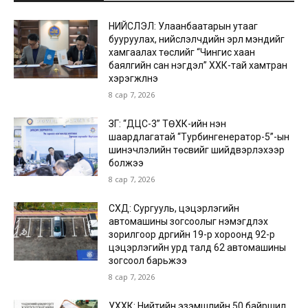
НИЙСЛЭЛ: Улаанбаатарын утааг
бууруулах, нийслэлчүүдийн эрүүл мэндийг
хамгаалах төслийг “Чингис хаан
баялгийн сан нэгдэл” ХХК-тай хамтран
хэрэгжүүлнэ
8 сар 7, 2026
ЗГ: “ДЦС-3” ТӨХК-ийн нэн
шаардлагатай “Турбингенератор-5”-ын
шинэчлэлийн төсвийг шийдвэрлэхээр
болжээ
8 сар 7, 2026
СХД: Сургууль, цэцэрлэгийн
автомашины зогсоолыг нэмэгдүүлэх
зорилгоор дүүргийн 19-р хороонд 92-р
цэцэрлэгийн урд талд 62 автомашины
зогсоол барьжээ
8 сар 7, 2026
УХХК: Нийтийн эзэмшлийн 50 байршил