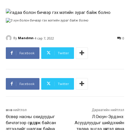
By
Mandmn
4 сар 7, 2022
0
Facebook
Twitter
Facebook
Twitter
өмнөх нийтлэл
Дараагийн нийтлэл
Өсвөр насны охидуудыг
Л.Оюун-Эрдэнэ:
бичлэгээр сүрдүүлж байсан
Асуудлуудыг шийдэхийн
этгээдийг шалгаж байна
төлөө эцсээ хүртэл явна