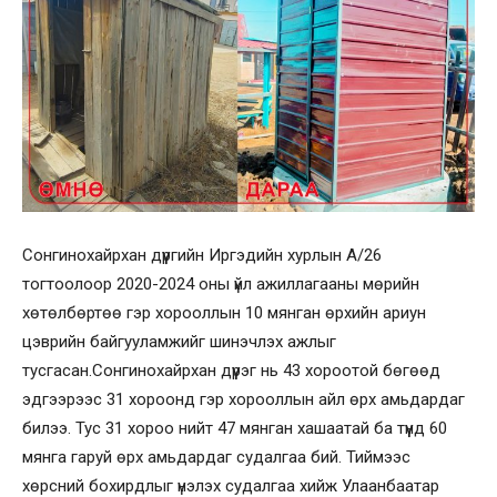
Сонгинохайрхан дүүргийн Иргэдийн хурлын А/26
тогтоолоор 2020-2024 оны үйл ажиллагааны мөрийн
хөтөлбөртөө гэр хорооллын 10 мянган өрхийн ариун
цэврийн байгууламжийг шинэчлэх ажлыг
тусгасан.Сонгинохайрхан дүүрэг нь 43 хороотой бөгөөд
эдгээрээс 31 хороонд гэр хорооллын айл өрх амьдардаг
билээ. Тус 31 хороо нийт 47 мянган хашаатай ба түүнд 60
мянга гаруй өрх амьдардаг судалгаа бий. Тиймээс
хөрсний бохирдлыг үнэлэх судалгаа хийж Улаанбаатар