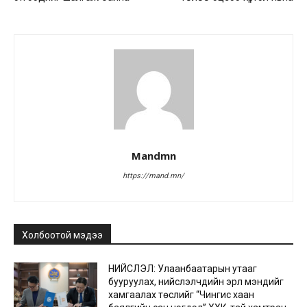
Mandmn
https://mand.mn/
Холбоотой мэдээ
НИЙСЛЭЛ: Улаанбаатарын утааг
бууруулах, нийслэлчүүдийн эрүүл мэндийг
хамгаалах төслийг “Чингис хаан