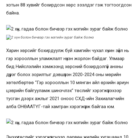
хотын 88 хувийг бохирдсон хөрс эзэлдэг гэж тогтоогдсон
байна.
Харин хөрсийг бохирдуулж буй хамгийн чухал хүчин зүйл нь
гэр хорооллын уламжлалт нүхэн жорлон байдаг. Улмаар
бид Нийслэлийн хэмжээнд хөрсний бохирдолгүй анхны
дүүрэг болох зорилтыг дэвшүүлэн 2020-2024 оны мөрийн
хөтөлбөртөө “Гэр хорооллын 10 мянган айл өрхийн ариун
цэврийн байгууламж шинэчлэх” төслийг хэрэгжүүлэхээр
тусган дээрх ажлыг 2021 оноос СХД-ийн Захиалагчийн
алба ОНӨААТҮГ-тай хамтран хэрэгжүүлж байгаа юм.
Энэхүү төслийг хэрэгжүүлснээр дөрвөн жилийн хугацаанд 10