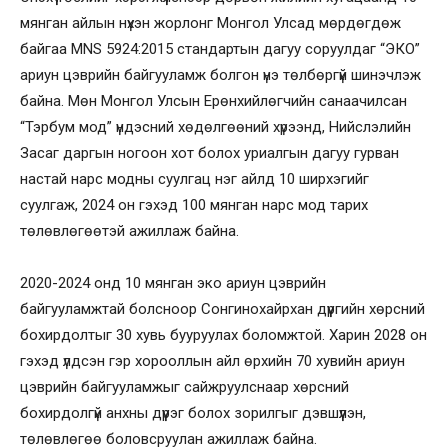
мянган айлын нүхэн жорлонг Монгол Улсад мөрдөгдөж
байгаа MNS 5924:2015 стандартын дагуу соруулдаг “ЭКО”
ариун цэврийн байгууламж болгон үнэ төлбөргүй шинэчлэж
байна. Мөн Монгол Улсын Ерөнхийлөгчийн санаачилсан
“Тэрбум мод” үндэсний хөдөлгөөний хүрээнд, Нийслэлийн
Засаг даргын ногоон хот болох уриалгын дагуу гурван
настай нарс модны суулгац нэг айлд 10 ширхэгийг
суулгаж, 2024 он гэхэд 100 мянган нарс мод тарих
төлөвлөгөөтэй ажиллаж байна.
2020-2024 онд 10 мянган эко ариун цэврийн
байгууламжтай болсноор Сонгинохайрхан дүүргийн хөрсний
бохирдолтыг 30 хувь бууруулах боломжтой. Харин 2028 он
гэхэд үлдсэн гэр хорооллын айл өрхийн 70 хувийн ариун
цэврийн байгууламжыг сайжруулснаар хөрсний
бохирдолгүй анхны дүүрэг болох зорилгыг дэвшүүлэн,
төлөвлөгөө боловсруулан ажиллаж байна.