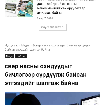
дахь төлбөртэй зогсоолын
менежментийг сайжруулахаар
ажиллаж байна
8 сар 7, 2026
илүү их ачаалах