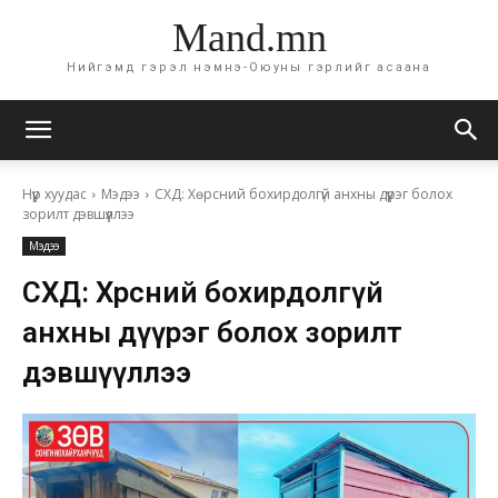
Mand.mn
Нийгэмд гэрэл нэмнэ-Оюуны гэрлийг асаана
Нүүр хуудас
Мэдээ
СХД: Хөрсний бохирдолгүй анхны дүүрэг болох
зорилт дэвшүүллээ
Мэдээ
СХД: Хөрсний бохирдолгүй
анхны дүүрэг болох зорилт
дэвшүүллээ