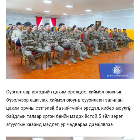
Сургалтаар иргэдийн цахим оролцоо, хиймэл оюуныг
бүтээлчээр ашиглах, хиймэл оюунд суурилсан залилан,
цахим орчны сэтгэлзүй ба нийгмийн эрсдэл, кибер аюулгүй
байдлын талаар иргэн бүрийн мэдэх ёстой 5 зүйл зэрэг
агуулгын хүрээнд мэдлэг, ур чадвараа дээшлүүллээ.