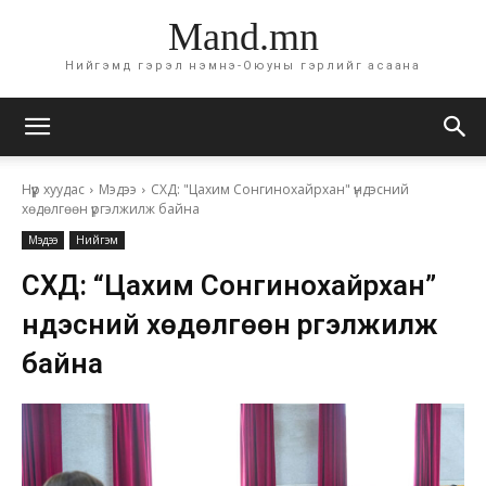
Mand.mn
Нийгэмд гэрэл нэмнэ-Оюуны гэрлийг асаана
Нүүр хуудас
Мэдээ
СХД: "Цахим Сонгинохайрхан" үндэсний
хөдөлгөөн үргэлжилж байна
Мэдээ
Нийгэм
СХД: “Цахим Сонгинохайрхан”
үндэсний хөдөлгөөн үргэлжилж
байна