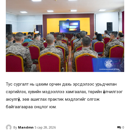
Тус сургалт нь цахим орчин дахь эрсдэлээс урьдчилан
сэргийлэх, хувийн мэдээллээ хамгаалах, төрийн үйлчилгээг
аюулгүй, зөв ашиглах практик мэдлэгийг олгож
байгаагаараа онцлог юм.
By
Mandmn
5 сар 28, 2026
0