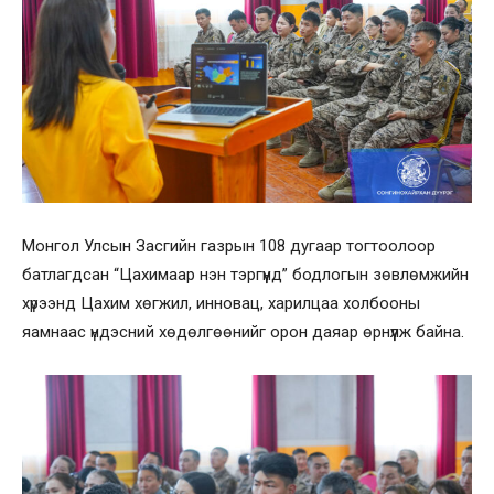
Монгол Улсын Засгийн газрын 108 дугаар тогтоолоор
батлагдсан “Цахимаар нэн тэргүүнд” бодлогын зөвлөмжийн
хүрээнд Цахим хөгжил, инновац, харилцаа холбооны
яамнаас үндэсний хөдөлгөөнийг орон даяар өрнүүлж байна.