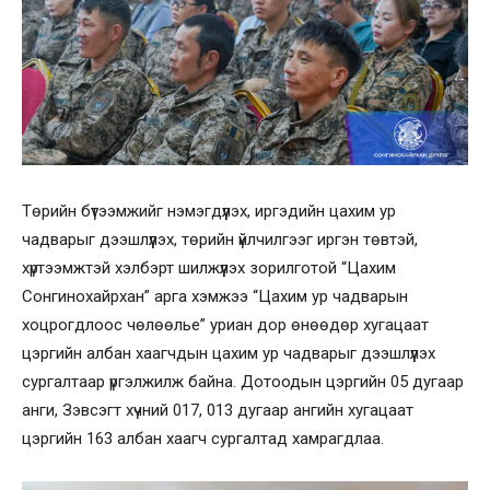
Төрийн бүтээмжийг нэмэгдүүлэх, иргэдийн цахим ур
чадварыг дээшлүүлэх, төрийн үйлчилгээг иргэн төвтэй,
хүртээмжтэй хэлбэрт шилжүүлэх зорилготой “Цахим
Сонгинохайрхан” арга хэмжээ “Цахим ур чадварын
хоцрогдлоос чөлөөлье” уриан дор өнөөдөр хугацаат
цэргийн албан хаагчдын цахим ур чадварыг дээшлүүлэх
сургалтаар үргэлжилж байна. Дотоодын цэргийн 05 дугаар
анги, Зэвсэгт хүчний 017, 013 дугаар ангийн хугацаат
цэргийн 163 албан хаагч сургалтад хамрагдлаа.