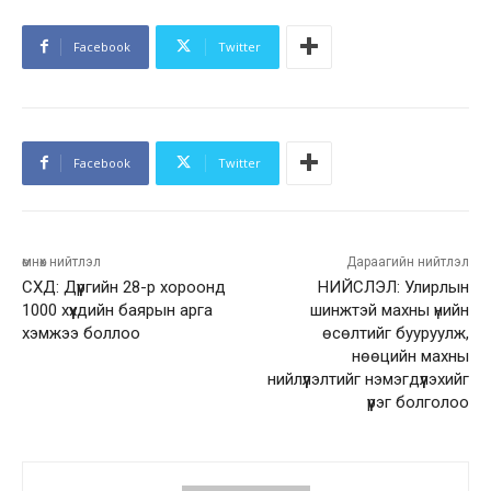
Facebook
Twitter
Facebook
Twitter
өмнөх нийтлэл
Дараагийн нийтлэл
СХД: Дүүргийн 28-р хороонд
НИЙСЛЭЛ: Улирлын
1000 хүүхдийн баярын арга
шинжтэй махны үнийн
хэмжээ боллоо
өсөлтийг бууруулж,
нөөцийн махны
нийлүүлэлтийг нэмэгдүүлэхийг
үүрэг болголоо