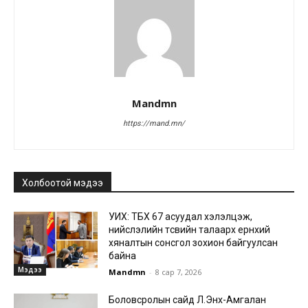
Mandmn
https://mand.mn/
Холбоотой мэдээ
УИХ: ТБХ 67 асуудал хэлэлцэж,
нийслэлийн төсвийн талаарх ерөнхий
хяналтын сонсгол зохион байгуулсан
байна
Мэдээ
Mandmn
-
8 сар 7, 2026
Боловсролын сайд Л.Энх-Амгалан