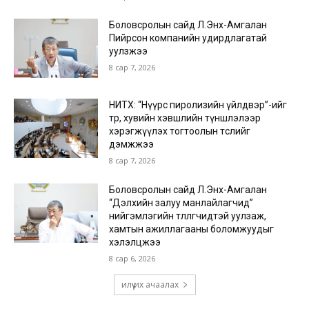
Боловсролын сайд Л.Энх-Амгалан
Пийрсон компанийн удирдлагатай
уулзжээ
8 сар 7, 2026
НИТХ: “Нүүрс пиролизийн үйлдвэр”-ийг
төр, хувийн хэвшлийн түншлэлээр
хэрэгжүүлэх тогтоолын төслийг
дэмжжээ
8 сар 7, 2026
Боловсролын сайд Л.Энх-Амгалан
“Дэлхийн залуу манлайлагчид”
нийгэмлэгийн төлөөлөгчидтэй уулзаж,
хамтын ажиллагааны боломжуудыг
хэлэлцжээ
8 сар 6, 2026
илүү их ачаалах