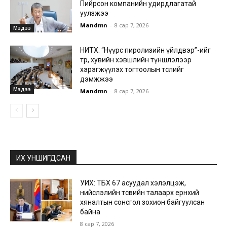
Пийрсон компанийн удирдлагатай
уулзжээ
Mandmn
-
8 сар 7, 2026
Мэдээ
НИТХ: “Нүүрс пиролизийн үйлдвэр”-ийг
төр, хувийн хэвшлийн түншлэлээр
хэрэгжүүлэх тогтоолын төслийг
дэмжжээ
Мэдээ
Mandmn
-
8 сар 7, 2026
ИХ УНШИГДСАН
УИХ: ТБХ 67 асуудал хэлэлцэж,
нийслэлийн төсвийн талаарх ерөнхий
хяналтын сонсгол зохион байгуулсан
байна
8 сар 7, 2026