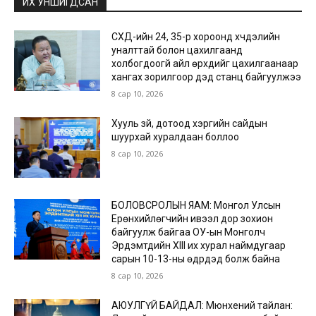
ИХ УНШИГДСАН
СХД-ийн 24, 35-р хороонд хүчдэлийн
уналттай болон цахилгаанд
холбогдоогүй айл өрхүүдийг цахилгаанаар
хангах зорилгоор дэд станц байгуулжээ
8 сар 10, 2026
Хууль зүй, дотоод хэргийн сайдын
шуурхай хуралдаан боллоо
8 сар 10, 2026
БОЛОВСРОЛЫН ЯАМ: Монгол Улсын
Ерөнхийлөгчийн ивээл дор зохион
байгуулж байгаа ОУ-ын Монголч
Эрдэмтдийн XIII их хурал наймдугаар
сарын 10-13-ны өдрүүдэд болж байна
8 сар 10, 2026
АЮУЛГҮЙ БАЙДАЛ: Мюнхений тайлан: