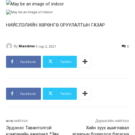
НИЙСЛЭЛИЙН ХӨРӨНГӨ ОРУУЛАЛТЫН ГАЗАР
By
Mandmn
9 сар 2, 2021
0
Facebook
Twitter
Facebook
Twitter
өмнөх нийтлэл
Дараагийн нийтлэл
Эрдэнэс Тавантолгой
Хийн зуух ашиглавал
компанийн ажилчид *Зүрх
агаарын бохирдол багасна