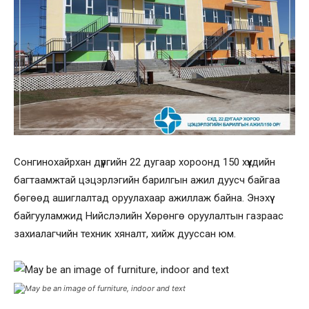
Сонгинохайрхан дүүргийн 22 дугаар хороонд 150 хүүхдийн
багтаамжтай цэцэрлэгийн барилгын ажил дуусч байгаа
бөгөөд ашиглалтад оруулахаар ажиллаж байна. Энэхүү
байгууламжид Нийслэлийн Хөрөнгө оруулалтын газраас
захиалагчийн техник хяналт, хийж дууссан юм.