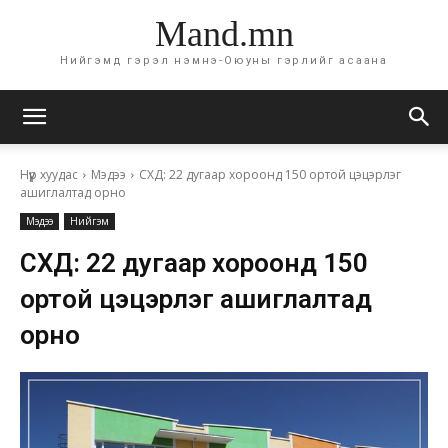
Mand.mn
Нийгэмд гэрэл нэмнэ-Оюуны гэрлийг асаана
Нүүр хуудас
Мэдээ
СХД: 22 дугаар хороонд 150 ортой цэцэрлэг
ашиглалтад орно
Мэдээ
Нийгэм
СХД: 22 дугаар хороонд 150
ортой цэцэрлэг ашиглалтад
орно