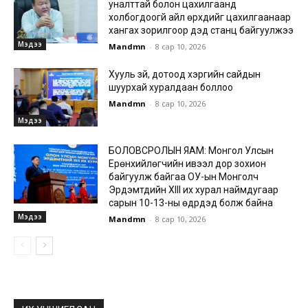
уналттай болон цахилгаанд
холбогдоогүй айл өрхүүдийг цахилгаанаар
хангах зорилгоор дэд станц байгуулжээ
Мэдээ
Mandmn
-
8 сар 10, 2026
Хууль зүй, дотоод хэргийн сайдын
шуурхай хуралдаан боллоо
Mandmn
-
8 сар 10, 2026
Мэдээ
БОЛОВСРОЛЫН ЯАМ: Монгол Улсын
Ерөнхийлөгчийн ивээл дор зохион
байгуулж байгаа ОУ-ын Монголч
Эрдэмтдийн XIII их хурал наймдугаар
сарын 10-13-ны өдрүүдэд болж байна
Мэдээ
Mandmn
-
8 сар 10, 2026