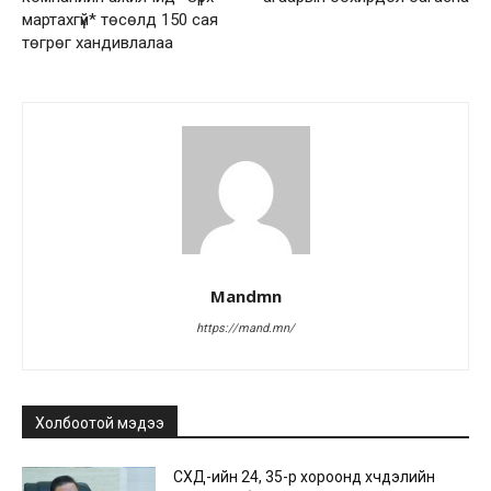
мартахгүй* төсөлд 150 сая
төгрөг хандивлалаа
Mandmn
https://mand.mn/
Холбоотой мэдээ
СХД-ийн 24, 35-р хороонд хүчдэлийн