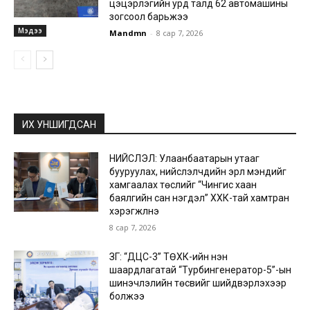
цэцэрлэгийн урд талд 62 автомашины
зогсоол барьжээ
Мэдээ
Mandmn
-
8 сар 7, 2026
ИХ УНШИГДСАН
НИЙСЛЭЛ: Улаанбаатарын утааг
бууруулах, нийслэлчүүдийн эрүүл мэндийг
хамгаалах төслийг “Чингис хаан
баялгийн сан нэгдэл” ХХК-тай хамтран
хэрэгжүүлнэ
8 сар 7, 2026
ЗГ: “ДЦС-3” ТӨХК-ийн нэн
шаардлагатай “Турбингенератор-5”-ын
шинэчлэлийн төсвийг шийдвэрлэхээр
болжээ