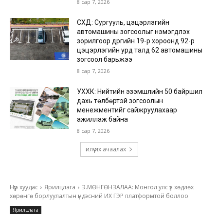
8 сар 7, 2026
СХД: Сургууль, цэцэрлэгийн
автомашины зогсоолыг нэмэгдүүлэх
зорилгоор дүүргийн 19-р хороонд 92-р
цэцэрлэгийн урд талд 62 автомашины
зогсоол барьжээ
8 сар 7, 2026
УХХК: Нийтийн эзэмшлийн 50 байршил
дахь төлбөртэй зогсоолын
менежментийг сайжруулахаар
ажиллаж байна
8 сар 7, 2026
илүү их ачаалах