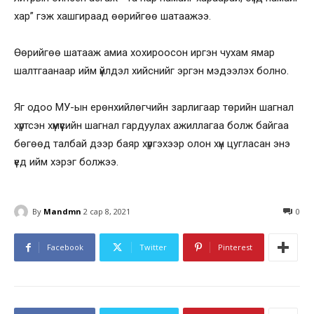
хар” гэж хашгираад өөрийгөө шатаажээ.
Өөрийгөө шатааж амиа хохироосон иргэн чухам ямар
шалтгаанаар ийм үйлдэл хийснийг эргэн мэдээлэх болно.
Яг одоо МУ-ын ерөнхийлөгчийн зарлигаар төрийн шагнал
хүртсэн хүмүүсийн шагнал гардуулах ажиллагаа болж байгаа
бөгөөд талбай дээр баяр хүргэхээр олон хүн цугласан энэ
үед ийм хэрэг болжээ.
By
Mandmn
2 сар 8, 2021
0
Facebook
Twitter
Pinterest