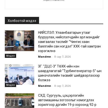
Холбоотой мэдээ
НИЙСЛЭЛ: Улаанбаатарын утааг
бууруулах, нийслэлчүүдийн эрүүл мэндийг
хамгаалах төслийг “Чингис хаан
баялгийн сан нэгдэл” ХХК-тай хамтран
хэрэгжүүлнэ
Мэдээ
Mandmn
-
8 сар 7, 2026
ЗГ: “ДЦС-3” ТӨХК-ийн нэн
шаардлагатай “Турбингенератор-5”-ын
шинэчлэлийн төсвийг шийдвэрлэхээр
болжээ
Мэдээ
Mandmn
-
8 сар 7, 2026
СХД: Сургууль, цэцэрлэгийн
автомашины зогсоолыг нэмэгдүүлэх
зорилгоор дүүргийн 19-р хороонд 92-р