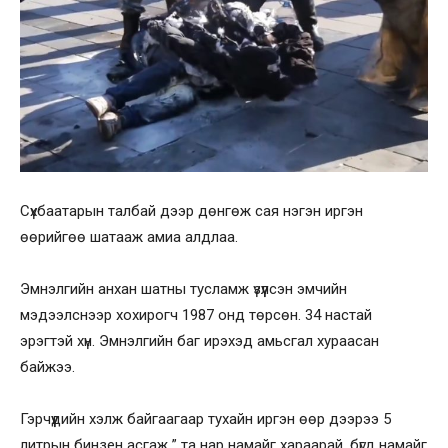
Сүхбаатарын талбай дээр дөнгөж сая нэгэн иргэн
өөрийгөө шатааж амиа алдлаа.
Эмнэлгийн анхан шатны тусламж үзүүлсэн эмчийн
мэдээлснээр хохирогч 1987 онд төрсөн. 34 настай
эрэгтэй хүн. Эмнэлгийн баг ирэхэд амьсгал хураасан
байжээ.
Гэрчүүдийн хэлж байгаагаар тухайн иргэн өөр дээрээ 5
литрын бинзен асгаж ” та нар намайг хараарай, бүгд намайг