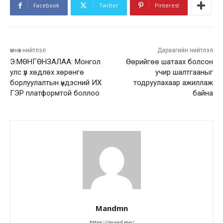
Facebook
Twitter
Pinterest
өмнөх нийтлэл
Дараагийн нийтлэл
Э.МӨНГӨНЗАЛАА: Монгол
Өөрийгөө шатаах болсон
улс үл хөдлөх хөрөнгө
учир шалтгааныг
борлуулалтын үндэсний ИХ
тодруулахаар ажиллаж
ГЭР платформтой боллоо
байна
Mandmn
https://mand.mn/