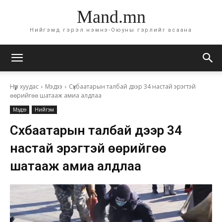
Mand.mn
Нийгэмд гэрэл нэмнэ-Оюуны гэрлийг асаана
Нүүр хуудас
Мэдээ
Сүхбаатарын талбай дээр 34 настай эрэгтэй
өөрийгөө шатааж амиа алдлаа
Мэдээ
Нийгэм
Сүхбаатарын талбай дээр 34
настай эрэгтэй өөрийгөө
шатааж амиа алдлаа