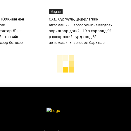
Мэдээ
 ТӨХК-ийн нэн
СХД: Сургууль, цэцэрлэгийн
тай
автомашины зогсоолыг нэмэгдүүлэх
ератор-5”-ын
зорилгоор дүүргийн 19-р хороонд 92-
н төсвийг
р цэцэрлэгийн урд талд 62
хээр болжээ
автомашины зогсоол барьжээ