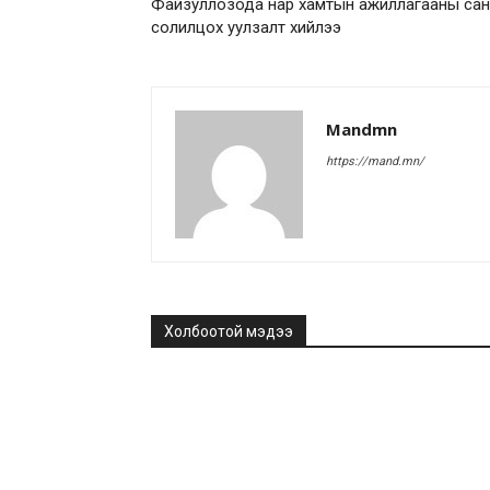
Файзуллозода нар хамтын ажиллагааны са
солилцох уулзалт хийлээ
Mandmn
https://mand.mn/
Холбоотой мэдээ