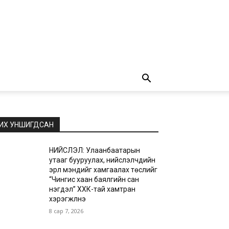
ИХ УНШИГДСАН
НИЙСЛЭЛ: Улаанбаатарын
утааг бууруулах, нийслэлчүүдийн
эрүүл мэндийг хамгаалах төслийг
“Чингис хаан баялгийн сан
нэгдэл” ХХК-тай хамтран
хэрэгжүүлнэ
8 сар 7, 2026