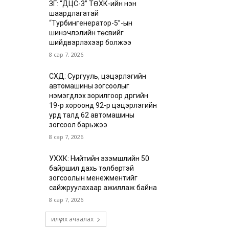
ЗГ: “ДЦС-3” ТӨХК-ийн нэн
шаардлагатай
“Турбингенератор-5”-ын
шинэчлэлийн төсвийг
шийдвэрлэхээр болжээ
8 сар 7, 2026
СХД: Сургууль, цэцэрлэгийн
автомашины зогсоолыг
нэмэгдүүлэх зорилгоор дүүргийн
19-р хороонд 92-р цэцэрлэгийн
урд талд 62 автомашины
зогсоол барьжээ
8 сар 7, 2026
УХХК: Нийтийн эзэмшлийн 50
байршил дахь төлбөртэй
зогсоолын менежментийг
сайжруулахаар ажиллаж байна
8 сар 7, 2026
илүү их ачаалах