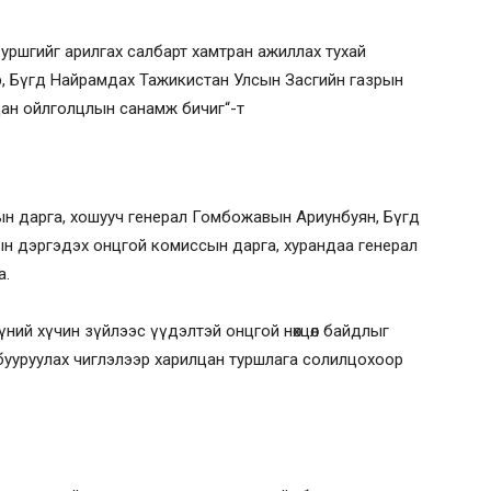
 уршгийг арилгах салбарт хамтран ажиллах тухай
р, Бүгд Найрамдах Тажикистан Улсын Засгийн газрын
ан ойлголцлын санамж бичиг“-т
ын дарга, хошууч генерал Гомбожавын Ариунбуян, Бүгд
н дэргэдэх онцгой комиссын дарга, хурандаа генерал
а.
ний хүчин зүйлээс үүдэлтэй онцгой нөхцөл байдлыг
бууруулах чиглэлээр харилцан туршлага солилцохоор