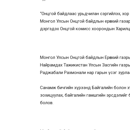
“Онцгой байдлаас урьдчилан сэргийлэх, хор
Монгол Улсын Онцгой байдлын ерөнхий газа
дэргэдэх Онцгой комисс хоорондын Харилц
Монгол Улсын Онцгой байдлын Ерөнхий газр
Найрамдах Тажикистан Улсын Засгийн газры
Раджабали Рахмонали нар гарын үсэг зурла
Санамж бичгийн хүрээнд Байгалийн болон хү
зохицуулах, байгалийн гамшгийн эрсдэлийг 
болов.