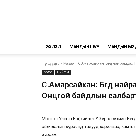
ЭХЛЭЛ
МАНДЫН LIVE
МАНДЫН МЭ
Нүүр хуудас
Мэдээ
С.Амарсайхан: Бүгд найрамдах
Мэдээ
Нийгэм
С.Амарсайхан: Бүгд най
Онцгой байдлын салбар
Монгол Улсын Ерөнхийлөгч У.Хүрэлсүхийн Бү
айлчлалын хүрээнд талууд харилцаа, хамтын 
зурсан.