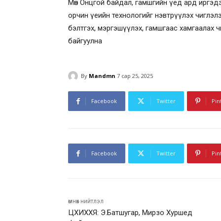
Мөн Онцгой байдал, гамшгийн үед ард иргэд
орчин үеийн технологийг нэвтрүүлэх чиглэлээр
бэлтгэх, мэргэшүүлэх, гамшгаас хамгаалах ч
байгуулна
By
Mandmn
7 сар 25, 2025
Facebook
Twitter
Pin
Facebook
Twitter
Pin
өмнөх нийтлэл
ЦХИХХЯ: Э.Батшугар, Мирзо Хуршед