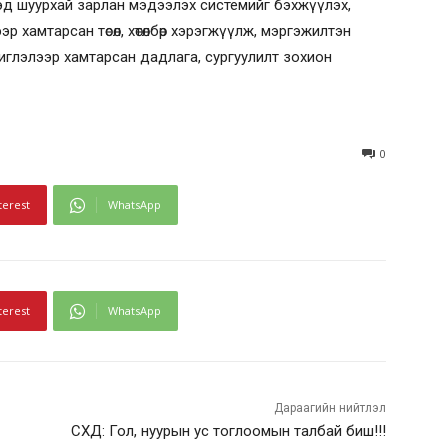
эд шуурхай зарлан мэдээлэх системийг бэхжүүлэх,
 хамтарсан төсөл, хөтөлбөр хэрэгжүүлж, мэргэжилтэн
иглэлээр хамтарсан дадлага, сургуулилт зохион
0
terest
WhatsApp
terest
WhatsApp
Дараагийн нийтлэл
СХД: Гол, нуурын ус тоглоомын талбай биш!!!