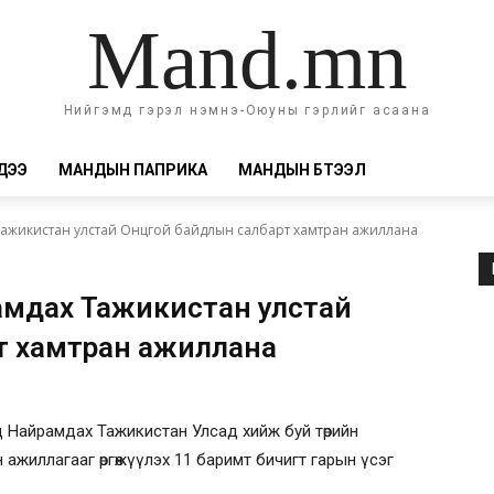
Mand.mn
Нийгэмд гэрэл нэмнэ-Оюуны гэрлийг асаана
ДЭЭ
МАНДЫН ПАПРИКА
МАНДЫН БҮТЭЭЛ
 Тажикистан улстай Онцгой байдлын салбарт хамтран ажиллана
рамдах Тажикистан улстай
т хамтран ажиллана
гд Найрамдах Тажикистан Улсад хийж буй төрийн
ажиллагааг өргөжүүлэх 11 баримт бичигт гарын үсэг