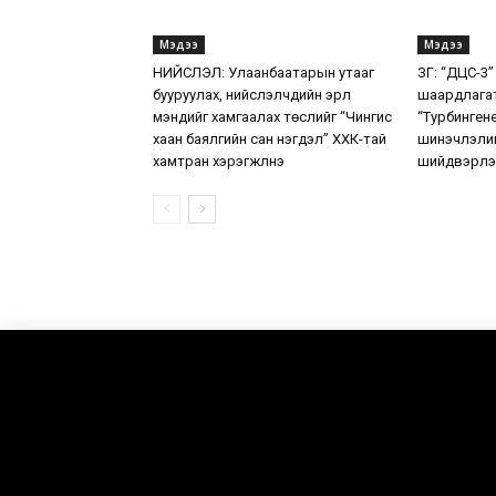
Мэдээ
Мэдээ
НИЙСЛЭЛ: Улаанбаатарын утааг
ЗГ: “ДЦС-3”
бууруулах, нийслэлчүүдийн эрүүл
шаардлага
мэндийг хамгаалах төслийг “Чингис
“Турбинген
хаан баялгийн сан нэгдэл” ХХК-тай
шинэчлэлий
хамтран хэрэгжүүлнэ
шийдвэрлэ