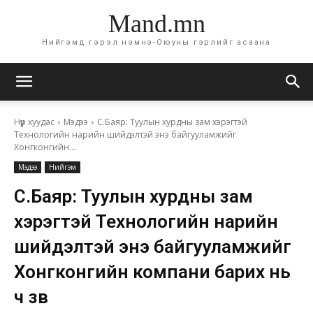
Mand.mn
Нийгэмд гэрэл нэмнэ-Оюуны гэрлийг асаана
Нүүр хуудас
Мэдээ
С.Баяр: Туулын хурдны зам хэрэгтэй
Технологийн нарийн шийдэлтэй энэ байгууламжийг
Хонгконгийн...
Мэдээ
Нийгэм
С.Баяр: Туулын хурдны зам
хэрэгтэй Технологийн нарийн
шийдэлтэй энэ байгууламжийг
Хонгконгийн компани барих нь
ч зөв