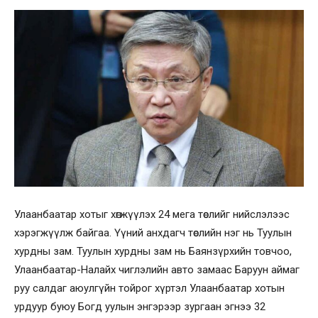
Улаанбаатар хотыг хөгжүүлэх 24 мега төслийг нийслэлээс
хэрэгжүүлж байгаа. Үүний анхдагч төслийн нэг нь Туулын
хурдны зам. Туулын хурдны зам нь Баянзүрхийн товчоо,
Улаанбаатар-Налайх чиглэлийн авто замаас Баруун аймаг
руу салдаг аюулгүйн тойрог хүртэл Улаанбаатар хотын
урдуур буюу Богд уулын энгэрээр зургаан эгнээ 32