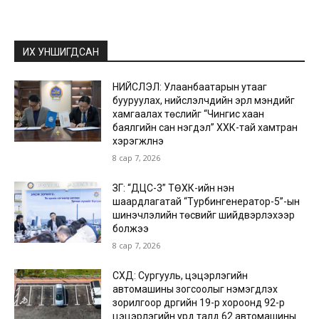
ИХ УНШИГДСАН
НИЙСЛЭЛ: Улаанбаатарын утааг
бууруулах, нийслэлчүүдийн эрүүл мэндийг
хамгаалах төслийг “Чингис хаан
баялгийн сан нэгдэл” ХХК-тай хамтран
хэрэгжүүлнэ
8 сар 7, 2026
ЗГ: “ДЦС-3” ТӨХК-ийн нэн
шаардлагатай “Турбингенератор-5”-ын
шинэчлэлийн төсвийг шийдвэрлэхээр
болжээ
8 сар 7, 2026
СХД: Сургууль, цэцэрлэгийн
автомашины зогсоолыг нэмэгдүүлэх
зорилгоор дүүргийн 19-р хороонд 92-р
цэцэрлэгийн урд талд 62 автомашины