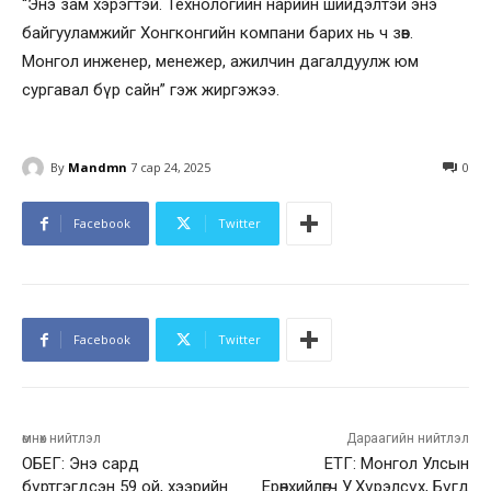
“Энэ зам хэрэгтэй. Технологийн нарийн шийдэлтэй энэ
байгууламжийг Хонгконгийн компани барих нь ч зөв.
Монгол инженер, менежер, ажилчин дагалдуулж юм
сургавал бүр сайн” гэж жиргэжээ.
By
Mandmn
7 сар 24, 2025
0
Facebook
Twitter
Facebook
Twitter
өмнөх нийтлэл
Дараагийн нийтлэл
ОБЕГ: Энэ сард
ЕТГ: Монгол Улсын
бүртгэгдсэн 59 ой, хээрийн
Ерөнхийлөгч У.Хүрэлсүх, Бүгд