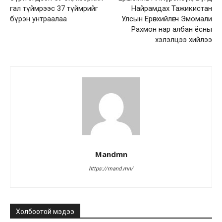
гал түймрээс 37 түймрийг
Найрамдах Тажикистан
бүрэн унтраалаа
Улсын Ерөнхийлөгч Эмомали
Рахмон нар албан ёсны
хэлэлцээ хийлээ
Mandmn
https://mand.mn/
Холбоотой мэдээ