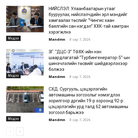
НИЙСЛЭЛ: Улаанбаатарын утааг
бууруулах, нийслэлчүүдийн эрүүл мэндийг
хамгаалах төслийг “Чингис хаан
баялгийн сан нэгдэл” ХХК-тай хамтран
хэрэгжүүлнэ
Мэдээ
Mandmn
-
8 сар 7, 2026
ЗГ: “ДЦС-3” ТӨХК-ийн нэн
шаардлагатай “Турбингенератор-5”-ын
шинэчлэлийн төсвийг шийдвэрлэхээр
болжээ
Мэдээ
Mandmn
-
8 сар 7, 2026
СХД: Сургууль, цэцэрлэгийн
автомашины зогсоолыг нэмэгдүүлэх
зорилгоор дүүргийн 19-р хороонд 92-р
цэцэрлэгийн урд талд 62 автомашины
зогсоол барьжээ
Мэдээ
Mandmn
-
8 сар 7, 2026