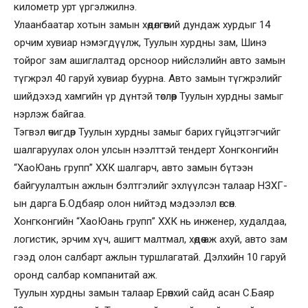
километр урт үргэлжилнэ.
Улаанбаатар хотын замын хөдөлгөөний дундаж хурдыг 14
орчим хувиар нэмэгдүүлж, Туулын хурдны зам, Шинэ
тойрог зам ашиглалтад орсноор нийслэлийн авто замын
түгжрэл 40 гаруй хувиар буурна. Авто замын түгжрэлийг
шийдэхэд хамгийн үр дүнтэй төслөөр Туулын хурдны замыг
нэрлэж байгаа.
Тэгвэл өчигдөр Туулын хурдны замыг барих гүйцэтгэгчийг
шалгаруулах олон улсын нээлттэй тендерт Хонгконгийн
“ХаоЮань групп” ХХК шалгарч, авто замын бүтээн
байгуулалтын ажлын бэлтгэлийг эхлүүлсэн талаар НЗХГ-
ын дарга Б.Одбаяр олон нийтэд мэдээлэл өгсөн.
Хонгконгийн “ХаоЮань групп” ХХК нь инженер, худалдаа,
логистик, эрчим хүч, ашигт малтмал, хөдөө аж ахуй, авто зам
гээд олон салбарт ажлын туршлагатай. Дэлхийн 10 гаруй
оронд салбар компанитай аж.
Туулын хурдны замын талаар Ерөнхий сайд асан С.Баяр