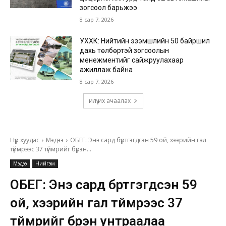
зогсоол барьжээ
8 сар 7, 2026
УХХК: Нийтийн эзэмшлийн 50 байршил
дахь төлбөртэй зогсоолын
менежментийг сайжруулахаар
ажиллаж байна
8 сар 7, 2026
илүү их ачаалах