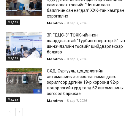
хамгаалах төслийг “Чингис хаан
баялгийн сан нэгдэл” ХХК-тай хамтран
хэрэгжүүлнэ
Мэдээ
Mandmn
-
8 сар 7, 2026
ЗГ: “ДЦС-3” ТӨХК-ийн нэн
шаардлагатай “Турбингенератор-5”-ын
шинэчлэлийн төсвийг шийдвэрлэхээр
болжээ
Мэдээ
Mandmn
-
8 сар 7, 2026
СХД: Сургууль, цэцэрлэгийн
автомашины зогсоолыг нэмэгдүүлэх
зорилгоор дүүргийн 19-р хороонд 92-р
цэцэрлэгийн урд талд 62 автомашины
зогсоол барьжээ
Мэдээ
Mandmn
-
8 сар 7, 2026