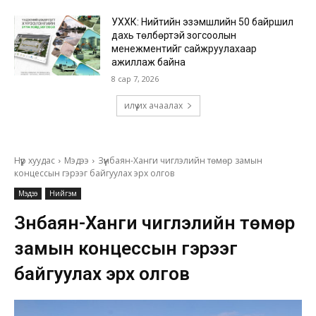
УХХК: Нийтийн эзэмшлийн 50 байршил
дахь төлбөртэй зогсоолын
менежментийг сайжруулахаар
ажиллаж байна
8 сар 7, 2026
илүү их ачаалах