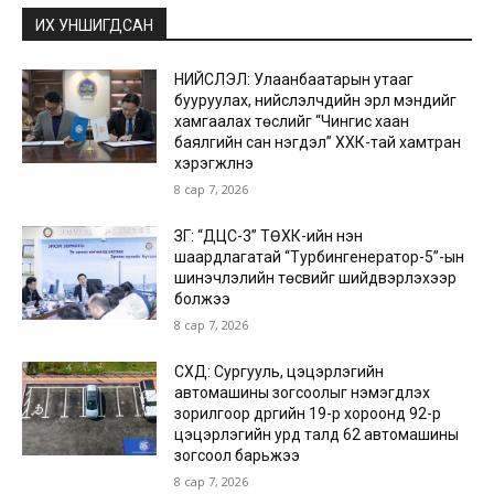
ИХ УНШИГДСАН
НИЙСЛЭЛ: Улаанбаатарын утааг
бууруулах, нийслэлчүүдийн эрүүл мэндийг
хамгаалах төслийг “Чингис хаан
баялгийн сан нэгдэл” ХХК-тай хамтран
хэрэгжүүлнэ
8 сар 7, 2026
ЗГ: “ДЦС-3” ТӨХК-ийн нэн
шаардлагатай “Турбингенератор-5”-ын
шинэчлэлийн төсвийг шийдвэрлэхээр
болжээ
8 сар 7, 2026
СХД: Сургууль, цэцэрлэгийн
автомашины зогсоолыг нэмэгдүүлэх
зорилгоор дүүргийн 19-р хороонд 92-р
цэцэрлэгийн урд талд 62 автомашины
зогсоол барьжээ
8 сар 7, 2026