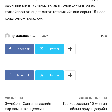
одонгийн мөнгөн тусламж, эх, эцэг, олон хүүхэдтэй өрх
толгойлсон эх, эцэгт олгох тэтгэмжийг энэ сарын 15-наас
хойш олгож эхлэх юм.
By
Mandmn
3 сар 10, 2022
0
Facebook
Twitter
Facebook
Twitter
өмнөх нийтлэл
Дараагийн нийтлэл
Зүүнбаян-Ханги чиглэлийн
Гэр хорооллын 10 мянган
төмөр замын концессын
айлын ариун цэврийн