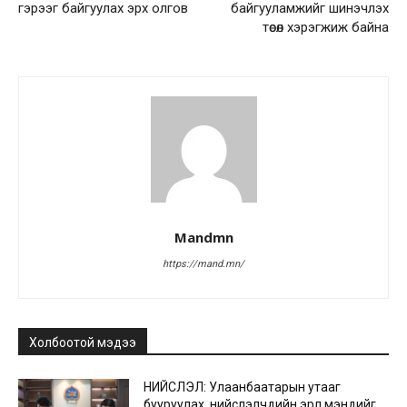
гэрээг байгуулах эрх олгов
байгууламжийг шинэчлэх
төсөл хэрэгжиж байна
Mandmn
https://mand.mn/
Холбоотой мэдээ
НИЙСЛЭЛ: Улаанбаатарын утааг
бууруулах, нийслэлчүүдийн эрүүл мэндийг