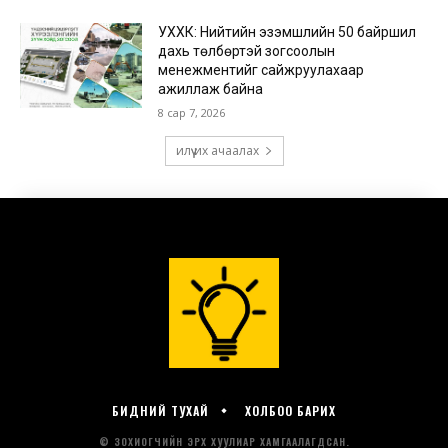
БИДНИЙ ТУХАЙ
ХОЛБОО БАРИХ
© ЗОХИОГЧИЙН ЭРХ ХУУЛИАР ХАМГААЛАГДСАН.