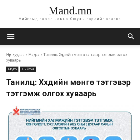
Mand.mn
Нийгэмд гэрэл нэмнэ-Оюуны гэрлийг асаана
Нүүр хуудас
Мэдээ
Танилц: Хүүхдийн мөнгө тэтгэвэр тэтгэмж олгох
хуваарь
Мэдээ
Нийгэм
Танилц: Хүүхдийн мөнгө тэтгэвэр
тэтгэмж олгох хуваарь