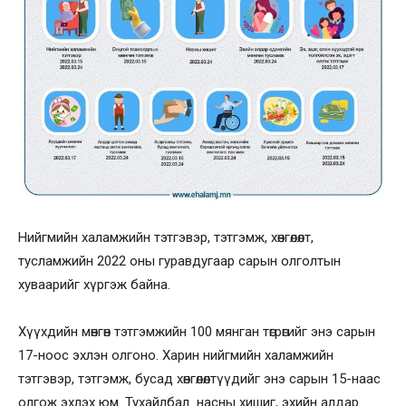
Нийгмийн халамжийн тэтгэвэр, тэтгэмж, хөнгөлөлт,
тусламжийн 2022 оны гуравдугаар сарын олголтын
хуваарийг хүргэж байна.
Хүүхдийн мөнгөн тэтгэмжийн 100 мянган төгрөгийг энэ сарын
17-ноос эхлэн олгоно. Харин нийгмийн халамжийн
тэтгэвэр, тэтгэмж, бусад хөнгөлөлтүүдийг энэ сарын 15-наас
олгож эхлэх юм. Тухайлбал насны хишиг, эхийн алдар