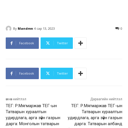
By
Mandmn
4 сар 13, 2023
0
Facebook
Twitter
Facebook
Twitter
өмнөх нийтлэл
Дараагийн нийтлэл
ТЕГ: Р.Мягмаржав ТЕГ-ын
ТЕГ: Р.Мягмаржав ТЕГ-ын
Татварын хураалтын
Татварын хураалтын
удирдлага, арга зүйн газрын
удирдлага, арга зүйн газрын
дарга: Монголын татварын
дарга: Татварын албанд