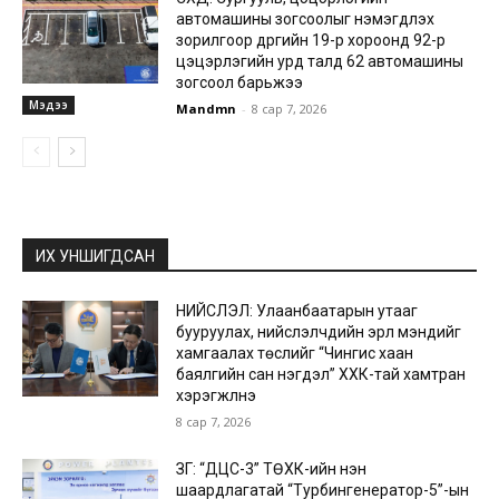
автомашины зогсоолыг нэмэгдүүлэх
зорилгоор дүүргийн 19-р хороонд 92-р
цэцэрлэгийн урд талд 62 автомашины
зогсоол барьжээ
Мэдээ
Mandmn
-
8 сар 7, 2026
ИХ УНШИГДСАН
НИЙСЛЭЛ: Улаанбаатарын утааг
бууруулах, нийслэлчүүдийн эрүүл мэндийг
хамгаалах төслийг “Чингис хаан
баялгийн сан нэгдэл” ХХК-тай хамтран
хэрэгжүүлнэ
8 сар 7, 2026
ЗГ: “ДЦС-3” ТӨХК-ийн нэн
шаардлагатай “Турбингенератор-5”-ын