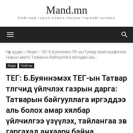
Mand.mn
Нийгэмд гэрэл нэмнэ-Оюуны гэрлийг асаана
Нүүр хуудас
Мэдээ
ТЕГ: Б.Буяннэмэх ТЕГ-ын Татвар төлөгчид үйлчлэх
газрын дарга: Татварын байгууллага иргэддээ аль...
Мэдээ
Нийгэм
ТЕГ: Б.Буяннэмэх ТЕГ-ын Татвар
төлөгчид үйлчлэх газрын дарга:
Татварын байгууллага иргэддээ
аль болох амар хялбар
үйлчилгээ үзүүлэх, тайлангаа зөв
гаргахад анхаарч байна.