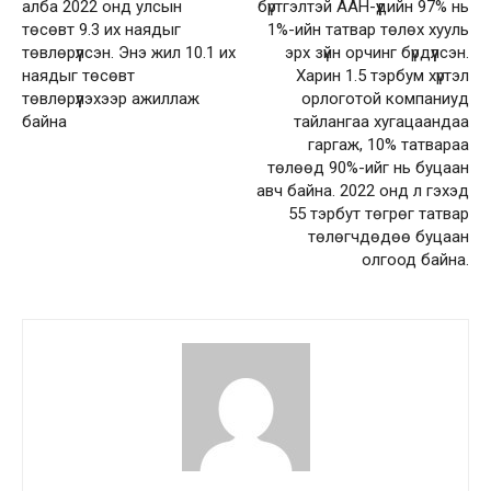
алба 2022 онд улсын
бүртгэлтэй ААН-үүдийн 97% нь
төсөвт 9.3 их наядыг
1%-ийн татвар төлөх хууль
төвлөрүүлсэн. Энэ жил 10.1 их
эрх зүйн орчинг бүрдүүлсэн.
наядыг төсөвт
Харин 1.5 тэрбум хүртэл
төвлөрүүлэхээр ажиллаж
орлоготой компаниуд
байна
тайлангаа хугацаандаа
гаргаж, 10% татвараа
төлөөд 90%-ийг нь буцаан
авч байна. 2022 онд л гэхэд
55 тэрбут төгрөг татвар
төлөгчдөдөө буцаан
олгоод байна.