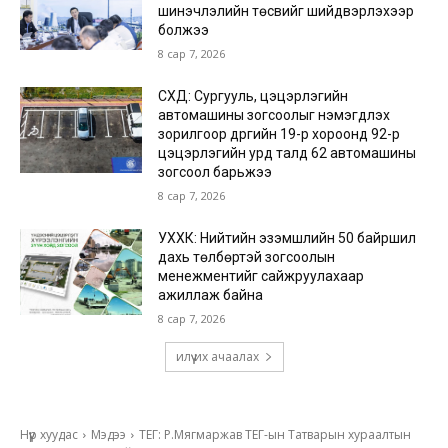
шинэчлэлийн төсвийг шийдвэрлэхээр
болжээ
8 сар 7, 2026
СХД: Сургууль, цэцэрлэгийн
автомашины зогсоолыг нэмэгдүүлэх
зорилгоор дүүргийн 19-р хороонд 92-р
цэцэрлэгийн урд талд 62 автомашины
зогсоол барьжээ
8 сар 7, 2026
УХХК: Нийтийн эзэмшлийн 50 байршил
дахь төлбөртэй зогсоолын
менежментийг сайжруулахаар
ажиллаж байна
8 сар 7, 2026
илүү их ачаалах