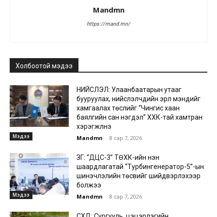
Mandmn
https://mand.mn/
Холбоотой мэдээ
НИЙСЛЭЛ: Улаанбаатарын утааг
бууруулах, нийслэлчүүдийн эрүүл мэндийг
хамгаалах төслийг “Чингис хаан
баялгийн сан нэгдэл” ХХК-тай хамтран
хэрэгжүүлнэ
Мэдээ
Mandmn
-
8 сар 7, 2026
ЗГ: “ДЦС-3” ТӨХК-ийн нэн
шаардлагатай “Турбингенератор-5”-ын
шинэчлэлийн төсвийг шийдвэрлэхээр
болжээ
Мэдээ
Mandmn
-
8 сар 7, 2026
СХД: Сургууль, цэцэрлэгийн