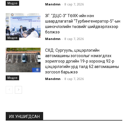
Мэдээ
Mandmn
-
8 сар 7, 2026
ЗГ: “ДЦС-3” ТӨХК-ийн нэн
шаардлагатай “Турбингенератор-5”-ын
шинэчлэлийн төсвийг шийдвэрлэхээр
болжээ
Мэдээ
Mandmn
-
8 сар 7, 2026
СХД: Сургууль, цэцэрлэгийн
автомашины зогсоолыг нэмэгдүүлэх
зорилгоор дүүргийн 19-р хороонд 92-р
цэцэрлэгийн урд талд 62 автомашины
зогсоол барьжээ
Мэдээ
Mandmn
-
8 сар 7, 2026
ИХ УНШИГДСАН