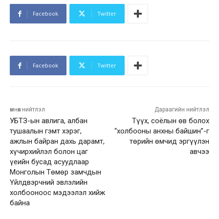
Facebook
Twitter
Facebook
Twitter
өмнөх нийтлэл
Дараагийн нийтлэл
УБТЗ-ын авлига, албан
Түүх, соёлын өв болох
тушаалын гэмт хэрэг,
“холбооны анхны байшин”-г
ажлын байран дахь дарамт,
төрийн өмчид эргүүлэн
хүчирхийлэл болон цаг
авчээ
үеийн бусад асуудлаар
Монголын Төмөр замчдын
Үйлдвэрчний эвлэлийн
холбооноос мэдээлэл хийж
байна