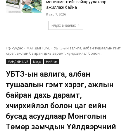
менежментийг сайжруулахаар
ажиллаж байна
8 сар 7, 2026
илүү их ачаалах