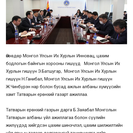
Өнөөдөр Монгол Улсын Их Хурлын Инновац, цахим
бодлогын байнгын хорооны гишүүд Монгол Улсын Их
Хурлын гишүүн Э.Батшугар, Монгол Улсын Их Хурлын
гишүүн Н.Ганибал, Монгол Улсын Их Хурлын гишүүн
Ж.Чинбүрэн нар болон бусад ажлын албаны хүмүүсийн
хамт Татварын ерөнхий газарт ажиллаа.
Татварын ерөнхий газрын дарга Б.Заяабал Монголын
Татварын албаны үйл ажиллагаа болон сүүлийн
жилүүдэд хийгдсэн цахим шинэчлэл, цахим шилжилтийн