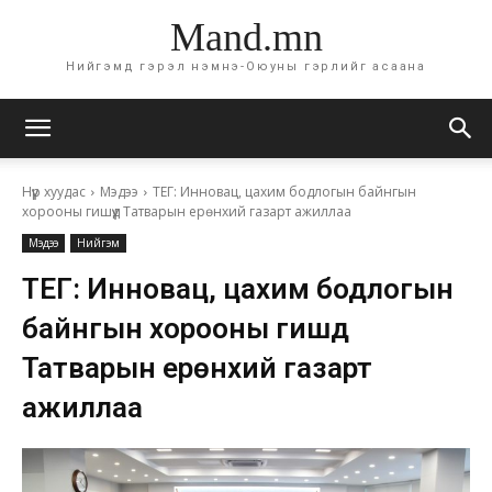
Mand.mn
Нийгэмд гэрэл нэмнэ-Оюуны гэрлийг асаана
Нүүр хуудас
Мэдээ
ТЕГ: Инновац, цахим бодлогын байнгын
хорооны гишүүд Татварын ерөнхий газарт ажиллаа
Мэдээ
Нийгэм
ТЕГ: Инновац, цахим бодлогын
байнгын хорооны гишүүд
Татварын ерөнхий газарт
ажиллаа