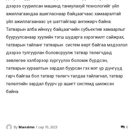
дээрээ суурилсан машинд таниулахуй технологийг үйл
ажиллагаандаа ашигласнаар байцаагчаас хамааралтай
үйл ажиллагаанаас үе шаттайгаар ангижирч байна.
Татварын алба ийнхүү байцаагчийн субьектив хамаарлыг
бууруулсанаар хуулийн тэгш шударга хэрэгжилт сайжрах,
татварын тайланг татварын систем өөрт байгаа мэдээлэл
дээрээ тулгуурлан боловсруулж татвар төлөгчдөд
зөвлөгөө хэлбэрээр хүргүүлэх боломж бүрдсэн,
татварын хураалтын зардал буурсан гэх мэт үр дүнгүүд
гарч байгаа бол татвар төлөгч талдаа тайлагнал, татвар
төлөлтийн зардал буурч үр ашигт системд шилжсэн
байна.
By
Mandmn
1 сар 10, 2023
0