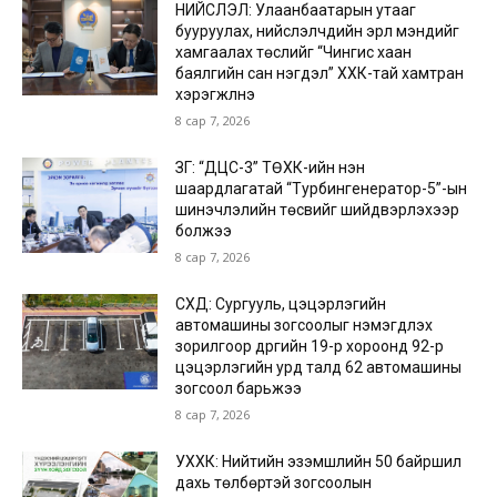
НИЙСЛЭЛ: Улаанбаатарын утааг
бууруулах, нийслэлчүүдийн эрүүл мэндийг
хамгаалах төслийг “Чингис хаан
баялгийн сан нэгдэл” ХХК-тай хамтран
хэрэгжүүлнэ
8 сар 7, 2026
ЗГ: “ДЦС-3” ТӨХК-ийн нэн
шаардлагатай “Турбингенератор-5”-ын
шинэчлэлийн төсвийг шийдвэрлэхээр
болжээ
8 сар 7, 2026
СХД: Сургууль, цэцэрлэгийн
автомашины зогсоолыг нэмэгдүүлэх
зорилгоор дүүргийн 19-р хороонд 92-р
цэцэрлэгийн урд талд 62 автомашины
зогсоол барьжээ
8 сар 7, 2026
УХХК: Нийтийн эзэмшлийн 50 байршил
дахь төлбөртэй зогсоолын