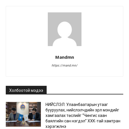
Mandmn
https://mand.mn/
Холбоотой мэдээ
НИЙСЛЭЛ: Улаанбаатарын утааг
бууруулах, нийслэлчүүдийн эрүүл мэндийг
хамгаалах төслийг “Чингис хаан
баялгийн сан нэгдэл” ХХК-тай хамтран
хэрэгжүүлнэ