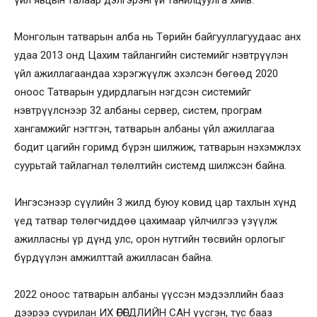
үйл явцын талаар дэлгэрэнгүй танилцуулга хийв.
Монголын татварын алба нь Төрийн байгууллагуудаас анх
удаа 2013 онд Цахим тайлангийн системийг нэвтрүүлэн
үйл ажиллагаандаа хэрэгжүүлж эхэлсэн бөгөөд 2020
оноос Татварын удирдлагын нэгдсэн системийг
нэвтрүүлснээр 32 албаны сервер, систем, програм
хангамжийг нэгтгэн, татварын албаны үйл ажиллагаа
бодит цагийн горимд бүрэн шилжиж, татварын нэхэмжлэх
суурьтай тайлагнал төлөлтийн системд шилжсэн байна.
Ингэсэнээр сүүлийн 3 жилд буюу ковид цар тахлын хүнд
үед татвар төлөгчиддөө цахимаар үйлчилгээ үзүүлж
ажилласны үр дүнд улс, орон нутгийн төсвийн орлогыг
бүрдүүлэн амжилттай ажилласан байна.
2022 оноос татварын албаны үүссэн мэдээллийн бааз
дээрээ суурилан ИХ ӨГӨГДЛИЙН САН үүсгэн, тус бааз