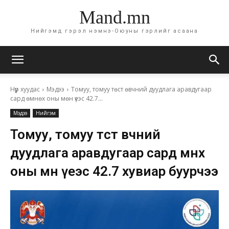
Mand.mn
Нийгэмд гэрэл нэмнэ-Оюуны гэрлийг асаана
Нүүр хуудас
Мэдээ
Томуу, томуу төст өвчний дуудлага аравдугаар
сард өмнөх оны мөн үеэс 42.7...
Мэдээ
Нийгэм
Томуу, томуу төст өвчний
дуудлага аравдугаар сард өмнөх
оны мөн үеэс 42.7 хувиар буурчээ