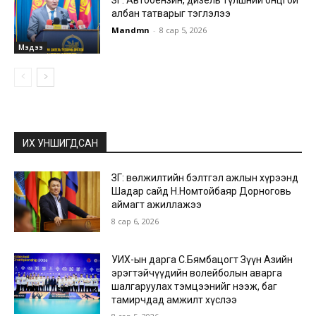
албан татварыг тэглэлээ
Mandmn
-
8 сар 5, 2026
Мэдээ
ИХ УНШИГДСАН
ЗГ: Өвөлжилтийн бэлтгэл ажлын хүрээнд
Шадар сайд Н.Номтойбаяр Дорноговь
аймагт ажиллажээ
8 сар 6, 2026
УИХ-ын дарга С.Бямбацогт Зүүн Азийн
эрэгтэйчүүдийн волейболын аварга
шалгаруулах тэмцээнийг нээж, баг
тамирчдад амжилт хүслээ