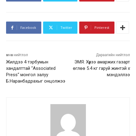
Facebook
Twitter
Pinterest
өмнөх нийтлэл
Дараагийн нийтлэл
Жилдээ 4 тэрбумын
ЭМЯ: Хүрээ амаржих газарт
хандалттай “Associated
өглөө 5.4 кг гаруй жинтэй хүү
Press“ монгол залуу
мэндэллээ
Б.Наранбадрахыг онцолжээ