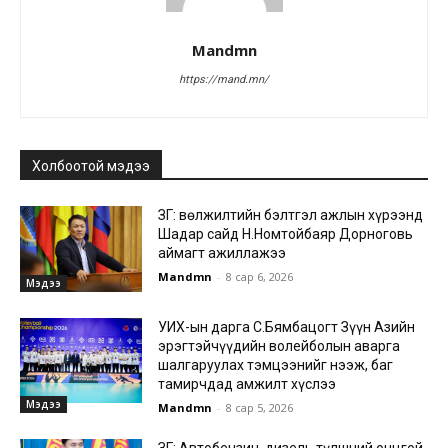
Mandmn
https://mand.mn/
Холбоотой мэдээ
ЗГ: Өвөлжилтийн бэлтгэл ажлын хүрээнд
Шадар сайд Н.Номтойбаяр Дорноговь
аймагт ажиллажээ
Mandmn
-
8 сар 6, 2026
Мэдээ
УИХ-ын дарга С.Бямбацогт Зүүн Азийн
эрэгтэйчүүдийн волейболын аварга
шалгаруулах тэмцээнийг нээж, баг
тамирчдад амжилт хүслээ
Мэдээ
Mandmn
-
8 сар 5, 2026
ЗГ: Автобензин, дизель түлшний онцгой