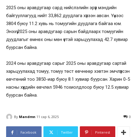
2025 оны аравдугаар сард нийслэлийн эрүүл мэндийн
байгууллагууд нийт 33,862 дуудлага хүлээн авсан. Үүнээс
3804 буюу 11.2 хувь нь томуугийн дуудлага байгаа юм.
Энэхүү 2025 оны аравдугаар сарын байдлаарх томуугийн
дуудлагыг өмнөх оны мөн үетэй харьцуулахад 42.7 хувиар
буурсан байна.
2024 оны аравдугаар сарыг 2025 оны аравдугаар сартай
харьцуулахад томуу, томуу төст өвчнөөр хэвтэн эмчлүүлсэн
өвчтөний тоо 3850-иар буюу 8.1 хувиар буурсан. Харин 0-5
насны хүүхдийн өвчлөл 5946 тохиолдлоор буюу 12.5 хувиар
буурсан байна.
By
Mandmn
11 сар 6, 2025
0
Facebook
Twitter
Pinterest