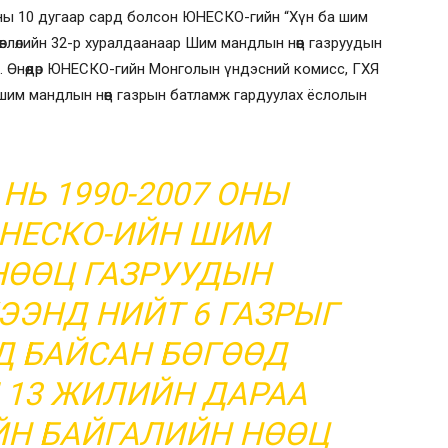
 оны 10 дугаар сард болсон ЮНЕСКО-гийн “Хүн ба шим
зөвлөлийн 32-р хуралдаанаар Шим мандлын нөөц газруудын
. Өнөөдөр ЮНЕСКО-гийн Монголын үндэсний комисс, ГХЯ
им мандлын нөөц газрын батламж гардуулах ёслолын
НЬ 1990-2007 ОНЫ
НЕСКО-ИЙН ШИМ
ӨӨЦ ГАЗРУУДЫН
ЭНД НИЙТ 6 ГАЗРЫГ
Д БАЙСАН БӨГӨӨД
 13 ЖИЛИЙН ДАРАА
ЙН БАЙГАЛИЙН НӨӨЦ