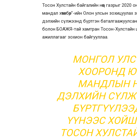
Тосон Хулстайн байгалийн нөөц газрыг 2020
мандал хөтөлбөр”-ийн Олон улсын зохицуулах 
дэлхийн сүлжээнд бүртгэн баталгаажуулсан
болон БОАЖЯ-тай хамтран Тосон-Хулстайн ш
ажиллагааг зохион байгууллаа.
МОНГОЛ УЛС 
ХООРОНД Ю
МАНДЛЫН Н
ДЭЛХИЙН СҮЛЖЭ
БҮРТГҮҮЛЭЭ
ҮҮНЭЭС ХОЙШ
ТОСОН ХУЛСТА