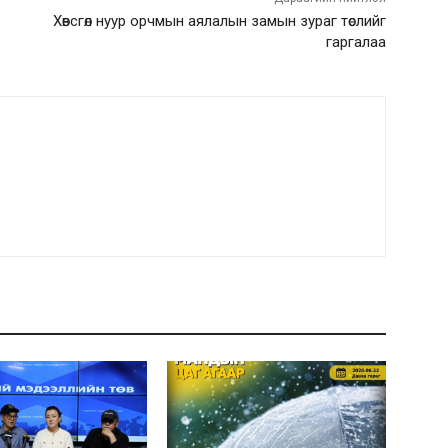
Хөвсгөл нуур орчмын аялалын замын зураг төслийг
гаргалаа