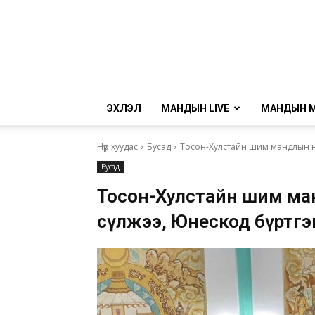
ЭХЛЭЛ
МАНДЫН LIVE
МАНДЫН 
Нүүр хуудас
Бусад
Тосон-Хулстайн шим мандлын нө
Бусад
Тосон-Хулстайн шим ман
сүлжээ, Юнескод бүртгэ