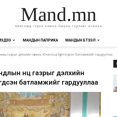
Mand.mn
Нийгэмд гэрэл нэмнэ-Оюуны гэрлийг асаана
МЭДЭЭ
МАНДЫН ПАПРИКА
МАНДЫН БҮТЭЭЛ
өц газрыг дэлхийн сүлжээ, Юнескод бүртгэгдсэн батламжийг гардууллаа
длын нөөц газрыг дэлхийн
гдсэн батламжийг гардууллаа