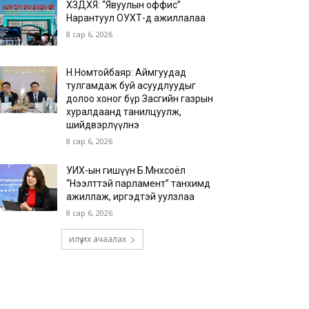
ХЗДХЯ: “Явуулын оффис”
Нарантуул ОУХТ-д ажиллалаа
8 сар 6, 2026
Н.Номтойбаяр: Аймгуудад
тулгамдаж буй асуудлуудыг
долоо хоног бүр Засгийн газрын
хуралдаанд танилцуулж,
шийдвэрлүүлнэ
8 сар 6, 2026
УИХ-ын гишүүн Б.Мөнхсоёл
“Нээлттэй парламент” танхимд
ажиллаж, иргэдтэй уулзлаа
8 сар 6, 2026
илүү их ачаалах