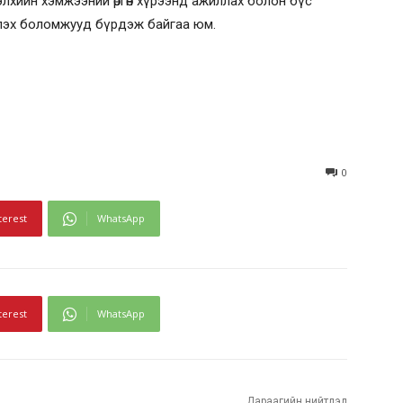
элхийн хэмжээний өргөн хүрээнд ажиллах болон бүс
үлэх боломжууд бүрдэж байгаа юм.
0
terest
WhatsApp
terest
WhatsApp
Дараагийн нийтлэл