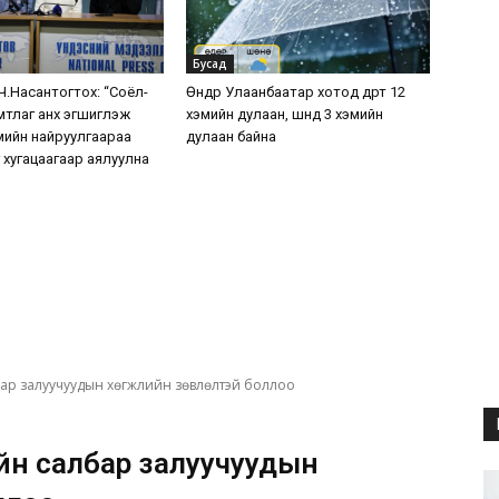
Бусад
.Насантогтох: “Соёл-
Өнөөдөр Улаанбаатар хотод өдөртөө 12
мтлаг анх эгшиглэж
хэмийн дулаан, шөнөдөө 3 хэмийн
жмийн найруулгаараа
дулаан байна
 хугацаагаар аялуулна