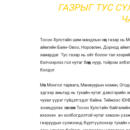
ГАЗРЫГ ТУС С
Ч
Тосон Хулстайн шим мандлын нөөц газар нь Мо
аймгийн Баян-Овоо, Норовлин, Дорнод аймги
хамардаг. Тус газар нь ойт болон тал хээрийн
бэлчээрлэх гол нутаг бөгөөд нуур, тойром элбэ
болдог.
Мөн Монгол тарвага, Манжуурын номин, Огодо
эдгээр амьтад нь тухайн нутаг дэвсгэрийн 
чухал үүрэг гүйцэтгэдэг байна. Тиймээс ЮНЕ
зохицуулах зөвлөлөөс Тосон Хулстайн байгали
ихээхэн ач холбогдолтой нутаг хэмээн үзэж
газруудын сүлжээнд бүртгүүлснээр тухайн н