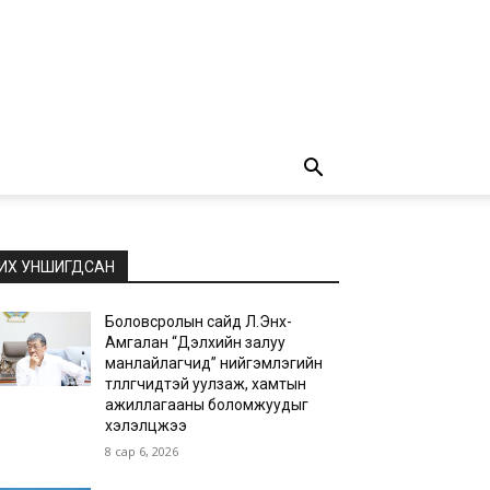
ИХ УНШИГДСАН
Боловсролын сайд Л.Энх-
Амгалан “Дэлхийн залуу
манлайлагчид” нийгэмлэгийн
төлөөлөгчидтэй уулзаж, хамтын
ажиллагааны боломжуудыг
хэлэлцжээ
8 сар 6, 2026