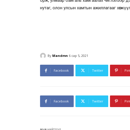
орж, улмаар байгаль хамгаалах чиглэлээр д
нутаг, олон улсын хамтын ажиллагааг хөгжү
By
Mandmn
6 сар 5, 2021
Facebook
Twitter
Pin
Facebook
Twitter
Pin
өмнөх нийтлэл