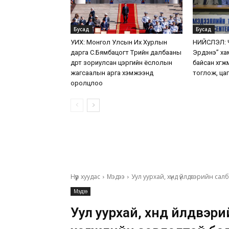
Бусад
Бусад
УИХ: Монгол Улсын Их Хурлын
НИЙСЛЭЛ: Ч
дарга С.Бямбацогт Төрийн далбааны
Эрдэнэ” ха
өдөрт зориулсан цэргийн ёслолын
байсан хөг
жагсаалын арга хэмжээнд
тоглож, цаг
оролцлоо