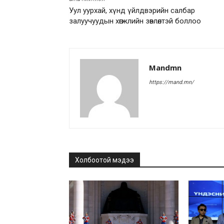
Уул уурхай, хүнд үйлдвэрийн салбар
залуучуудын хөгжлийн зөвлөлтэй боллоо
Mandmn
https://mand.mn/
Холбоотой мэдээ