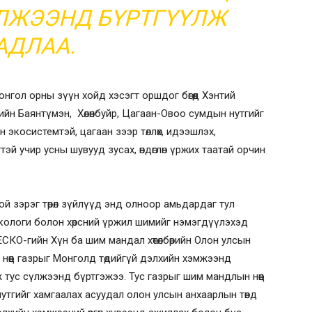
ҮЛЖЭЭНД БҮРТГҮҮЛЖ
АДЛАА.
нгол орны зүүн хойд хэсэгт оршдог бөгөөд Хэнтий
йн Баянтүмэн, Хөлөнбуйр, Цагаан-Овоо сумдын нутгийг
 экосистемтэй, цагаан зээр төллөх, идээшлэх,
гтэй учир усны шувууд зусах, өндөглөн үржих таатай орчин
й зэрэг төрөл зүйлүүд энд олноор амьдардаг тул
экологи болон хөрсний үржил шимийг нэмэгдүүлэхэд
СКО-гийн Хүн ба шим мандал хөтөлбөрийн Олон улсын
йн нөөц газрыг Монголд төдийгүй дэлхийн хэмжээнд
 тус сүлжээнд бүртгэжээ. Тус газрыг шим мандлын нөөц
утгийг хамгаалах асуудал олон улсын анхаарлын төвд