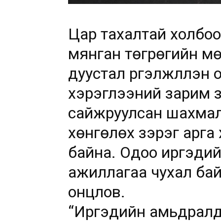
Цар тахалтай холбоот
мянган төгрөгийн м
дуустал үргэлжлүүлэн
хэрэглээний зарим з
сайжруулсан шахмал 
хөнгөлөх зэрэг арга
байна. Одоо иргэди
ажиллагаа чухал бай
онцлов.
“Иргэдийн амьдралд