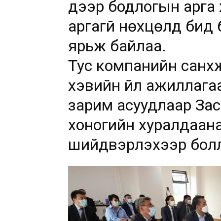
дээр бодлогын арга
аргагүй нөхцөлд бид
ярьж байлаа.
Тус компанийн санхү
хэвийн үйл ажиллага
зарим асуудлаар Зас
хоногийн хуралдаан
шийдвэрлэхээр бол