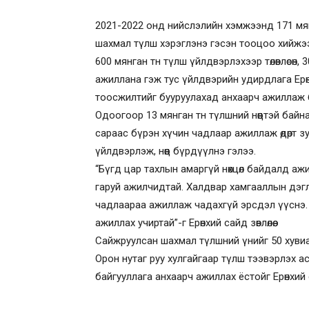
2021-2022 онд нийслэлийн хэмжээнд 171 мянг
шахмал түлш хэрэглэнэ гэсэн тооцоо хийжээ
600 мянган тн түлш үйлдвэрлэхээр төлөвлөсөн,
ажиллана гэж тус үйлдвэрийн удирдлага Ерө
тоосжилтийг бууруулахад анхаарч ажиллаж 
Одоогоор 13 мянган тн түлшний нөөцтэй байна.
сараас бүрэн хүчин чадлаар ажиллаж өдөрт 
үйлдвэрлэж, нөөц бүрдүүлнэ гэлээ.
“Бүгд цар тахлын амаргүй нөхцөл байдалд аж
гаруй ажилчидтай. Халдвар хамгааллын дэг
чадлаараа ажиллаж чадахгүй эрсдэл үүснэ
ажиллах учиртай”-г Ерөнхий сайд зөвлөлөө.
Сайжруулсан шахмал түлшний үнийг 50 хувиар
Орон нутаг руу хулгайгаар түлш тээвэрлэх а
байгууллага анхаарч ажиллах ёстойг Ерөнхий 