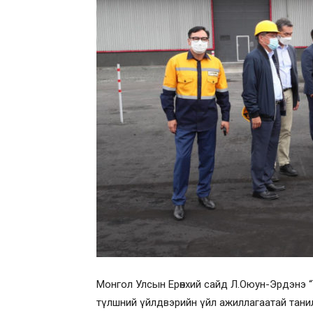
Монгол Улсын Ерөнхий сайд Л.Оюун-Эрдэнэ 
түлшний үйлдвэрийн үйл ажиллагаатай тани