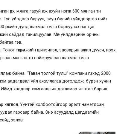
ан өрх, мянга гаруй аж ахуйн нэгж 600 мянган тн
. Тус үйлдвэр баруун, зүүн бүсийн үйлдвэртээ нийт
 300 өрхийн дунд шахмал түлш борлуулах нэг цэг
нхий сайдад танилцуулав. Мөн үйлдвэрийн орчны
байгаа гэв.
 Тоног төхөөрөмжийн шинэчлэл, засварын ажил дуусч, ирэх
зургаан мянган тн сайжруулсан шахмал түлш
иллаж байна. “Таван толгой түлш” компани гэхэд 2000
лэм алдагдвал үйл ажиллагаа доголдож, бүрэн хүчин
. Иймд халдвар хамгааллын дэглэмээ ягштал барьж
 хөнгөлсөн. Үүнтэй холбоотойгоор эрэлт нэмэгдсэн.
суудал гарсаар байна. Энэ асуудалд цагдаагийн
сайд хэлэв.