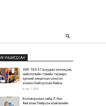
ИХ УНШИГДСАН
УИХ: ТБХ 67 асуудал хэлэлцэж,
нийслэлийн төсвийн талаарх
ерөнхий хяналтын сонсгол
зохион байгуулсан байна
8 сар 7, 2026
Боловсролын сайд Л.Энх-
Амгалан Пийрсон компанийн