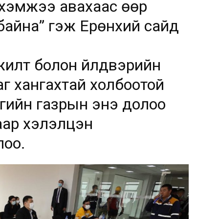
 хэмжээ авахаас өөр
 байна” гэж Ерөнхий сайд
үжилт болон үйлдвэрийн
аг хангахтай холбоотой
гийн газрын энэ долоо
аар хэлэлцэн
лоо.