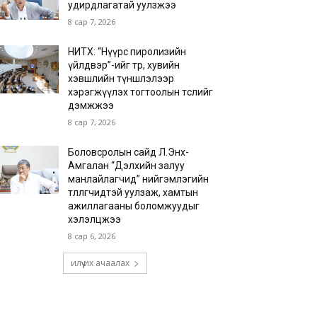
удирдлагатай уулзжээ
8 сар 7, 2026
НИТХ: “Нүүрс пиролизийн
үйлдвэр”-ийг төр, хувийн
хэвшлийн түншлэлээр
хэрэгжүүлэх тогтоолын төслийг
дэмжжээ
8 сар 7, 2026
Боловсролын сайд Л.Энх-
Амгалан “Дэлхийн залуу
манлайлагчид” нийгэмлэгийн
төлөөлөгчидтэй уулзаж, хамтын
ажиллагааны боломжуудыг
хэлэлцжээ
8 сар 6, 2026
илүү их ачаалах