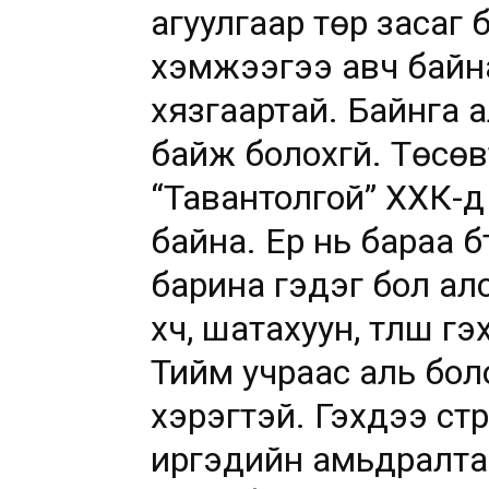
агуулгаар төр засаг 
хэмжээгээ авч байна
хязгаартай. Байнга
байж болохгүй. Төсөв
“Тавантолгой” ХХК-д 
байна. Ер нь бараа бүт
барина гэдэг бол ал
хүч, шатахуун, түлш г
Тийм учраас аль бол
хэрэгтэй. Гэхдээ стра
иргэдийн амьдралта