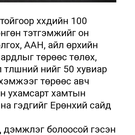
ойгоор хүүхдийн 100
өнгөн тэтгэмжийг он
 олгох, ААН, айл өрхийн
ардлыг төрөөс төлөх,
түлшний үнийг 50 хувиар
 хэмжээг төрөөс авч
йн ухамсарт хамтын
на гэдгийг Ерөнхий сайд
 дэмжлэг болоосой гэсэн