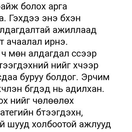
байж болох арга
. Гэхдээ энэ бүхэн
 алдагдалтай ажиллаад
т ачаалал ирнэ.
ч мөн алдагдал үүссээр
ээгдэхүүний үнийг хүчээр
сдаа буруу болдог. Эрчим
эхчлэн бүгдэд нь адилхан.
ох үнийг чөлөөлөх
тегийн бүтээгдэхүүн,
й шууд холбоотой ажлууд