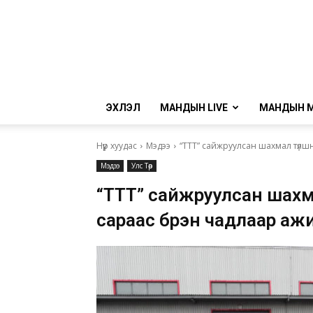
ЭХЛЭЛ
МАНДЫН LIVE
МАНДЫН 
Нүүр хуудас
Мэдээ
“ТТТ” сайжруулсан шахмал түлш
Мэдээ
Улс Төр
“ТТТ” сайжруулсан шахм
сараас бүрэн чадлаар аж