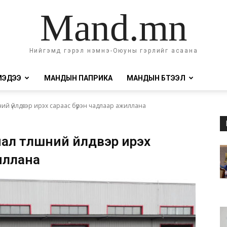
Mand.mn
Нийгэмд гэрэл нэмнэ-Оюуны гэрлийг асаана
МЭДЭЭ
МАНДЫН ПАПРИКА
МАНДЫН БҮТЭЭЛ
ний үйлдвэр ирэх сараас бүрэн чадлаар ажиллана
ал түлшний үйлдвэр ирэх
иллана