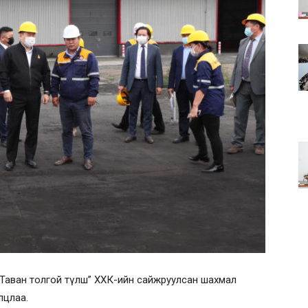
“Таван толгой түлш” ХХК-ийн сайжруулсан шахмал
лцлаа.