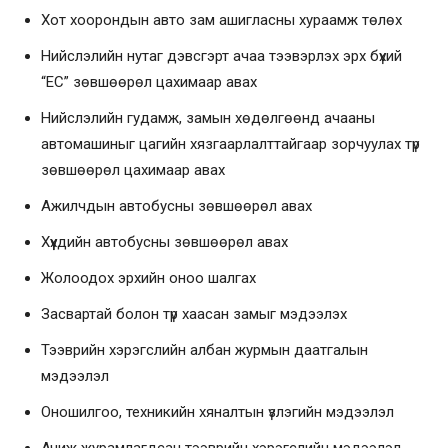
Хот хоорондын авто зам ашигласны хураамж төлөх
Нийслэлийн нутаг дэвсгэрт ачаа тээвэрлэх эрх бүхий
“ЕC” зөвшөөрөл цахимаар авах
Нийслэлийн гудамж, замын хөдөлгөөнд ачааны
автомашиныг цагийн хязгаарлалттайгаар зорчуулах түр
зөвшөөрөл цахимаар авах
Ажилчдын автобусны зөвшөөрөл авах
Хүүхдийн автобусны зөвшөөрөл авах
Жолоодох эрхийн оноо шалгах
Засвартай болон түр хаасан замыг мэдээлэх
Тээврийн хэрэгслийн албан журмын даатгалын
мэдээлэл
Оношилгоо, техникийн хяналтын үзлэгийн мэдээлэл
Ачиж журамлагдсан тээврийн хэрэгслийн мэдээлэл