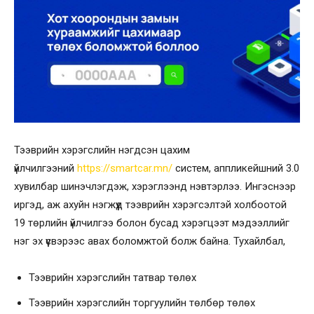
Тээврийн хэрэгслийн нэгдсэн цахим
үйлчилгээний
https://smartcar.mn/
систем, аппликейшний 3.0
хувилбар шинэчлэгдэж, хэрэглээнд нэвтэрлээ. Ингэснээр
иргэд, аж ахуйн нэгжүүд тээврийн хэрэгсэлтэй холбоотой
19 төрлийн үйлчилгээ болон бусад хэрэгцээт мэдээллийг
нэг эх үүсвэрээс авах боломжтой болж байна. Тухайлбал,
Тээврийн хэрэгслийн татвар төлөх
Тээврийн хэрэгслийн торгуулийн төлбөр төлөх