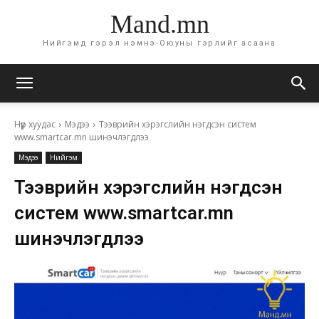
Mand.mn
Нийгэмд гэрэл нэмнэ-Оюуны гэрлийг асаана
Нүүр хуудас
Мэдээ
Тээврийн хэрэгслийн нэгдсэн систем
www.smartcar.mn шинэчлэгдлээ
Мэдээ
Нийгэм
Тээврийн хэрэгслийн нэгдсэн
систем www.smartcar.mn
шинэчлэгдлээ