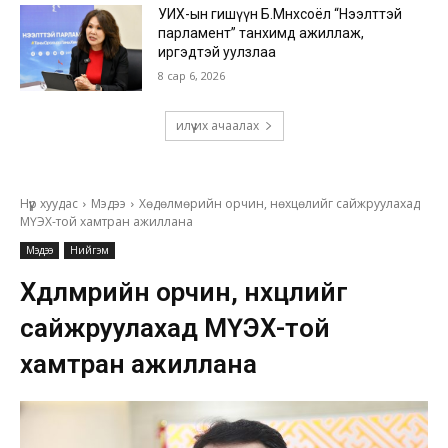
УИХ-ын гишүүн Б.Мөнхсоёл “Нээлттэй
парламент” танхимд ажиллаж,
иргэдтэй уулзлаа
8 сар 6, 2026
илүү их ачаалах