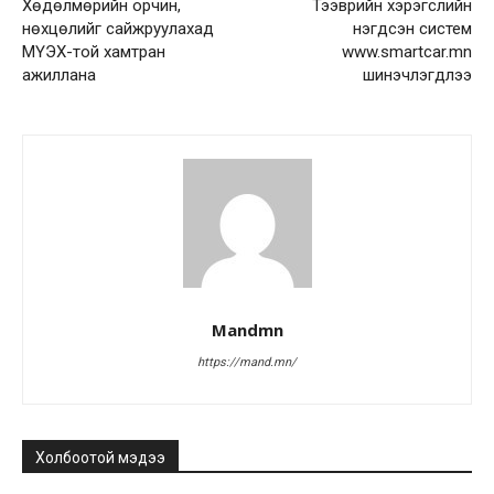
Хөдөлмөрийн орчин,
Тээврийн хэрэгслийн
нөхцөлийг сайжруулахад
нэгдсэн систем
МҮЭХ-той хамтран
www.smartcar.mn
ажиллана
шинэчлэгдлээ
Mandmn
https://mand.mn/
Холбоотой мэдээ