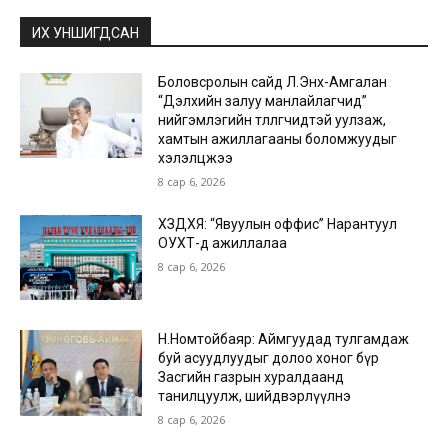
ИХ УНШИГДСАН
Боловсролын сайд Л.Энх-Амгалан
“Дэлхийн залуу манлайлагчид”
нийгэмлэгийн төлөөлөгчидтэй уулзаж,
хамтын ажиллагааны боломжуудыг
хэлэлцжээ
8 сар 6, 2026
ХЗДХЯ: “Явуулын оффис” Нарантуул
ОУХТ-д ажиллалаа
8 сар 6, 2026
Н.Номтойбаяр: Аймгуудад тулгамдаж
буй асуудлуудыг долоо хоног бүр
Засгийн газрын хуралдаанд
танилцуулж, шийдвэрлүүлнэ
8 сар 6, 2026