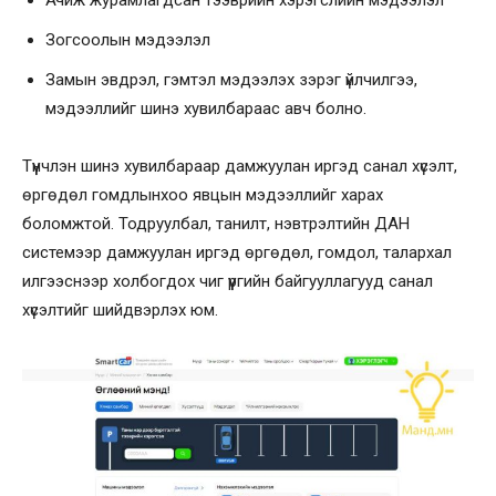
Зогсоолын мэдээлэл
Замын эвдрэл, гэмтэл мэдээлэх зэрэг үйлчилгээ,
мэдээллийг шинэ хувилбараас авч болно.
Түүнчлэн шинэ хувилбараар дамжуулан иргэд санал хүсэлт,
өргөдөл гомдлынхоо явцын мэдээллийг харах
боломжтой. Тодруулбал, танилт, нэвтрэлтийн ДАН
системээр дамжуулан иргэд өргөдөл, гомдол, талархал
илгээснээр холбогдох чиг үүргийн байгууллагууд санал
хүсэлтийг шийдвэрлэх юм.