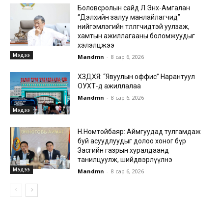
Боловсролын сайд Л.Энх-Амгалан
“Дэлхийн залуу манлайлагчид”
нийгэмлэгийн төлөөлөгчидтэй уулзаж,
хамтын ажиллагааны боломжуудыг
хэлэлцжээ
Мэдээ
Mandmn
-
8 сар 6, 2026
ХЗДХЯ: “Явуулын оффис” Нарантуул
ОУХТ-д ажиллалаа
Mandmn
-
8 сар 6, 2026
Мэдээ
Н.Номтойбаяр: Аймгуудад тулгамдаж
буй асуудлуудыг долоо хоног бүр
Засгийн газрын хуралдаанд
танилцуулж, шийдвэрлүүлнэ
Мэдээ
Mandmn
-
8 сар 6, 2026