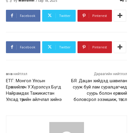
By
Mandmn
7 сар 18, 2025
0
Facebook
Twitter
Pinterest
Facebook
Twitter
Pinterest
өмнөх нийтлэл
Дараагийн нийтлэл
ЕТГ: Монгол Улсын
БЯ: Дацан хийдэд шавилан
Ерөнхийлөгч У.Хүрэлсүх Бүгд
сууж буй лам суралцагчид
Найрамдах Тажикистан
суурь болон ерөнхий
Улсад төрийн айлчлал хийнэ
боловсрол эзэмшиж, төгслөө