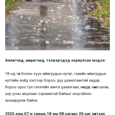
Аялагчид, амрагчид, тээвэрчдэд зориулсан мэдээ:
18-нд төв болон зүүн аймгуудын нутаг, говийн аймгуудын
нутгийн хойд хэсгээр бороо, дуу цахилгаантай аадар
бороо орох тул гэнэтийн аянга цахилгаан, мөндөр, нөөлөг салхи,
үер усны аюулаас сэрэмжтэй байхыг онцгойлон
анхааруулж байна.
2025 оны 07-р сарын 18-ны 08 цагаас 20 цаг хүртэлх