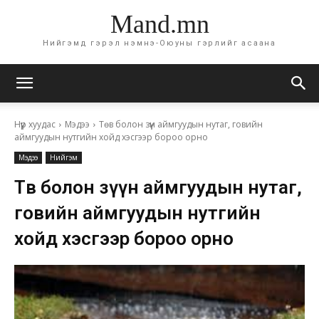
Mand.mn
Нийгэмд гэрэл нэмнэ-Оюуны гэрлийг асаана
Нүүр хуудас
Мэдээ
Төв болон зүүн аймгуудын нутаг, говийн
аймгуудын нутгийн хойд хэсгээр бороо орно
Мэдээ
Нийгэм
Төв болон зүүн аймгуудын нутаг,
говийн аймгуудын нутгийн
хойд хэсгээр бороо орно