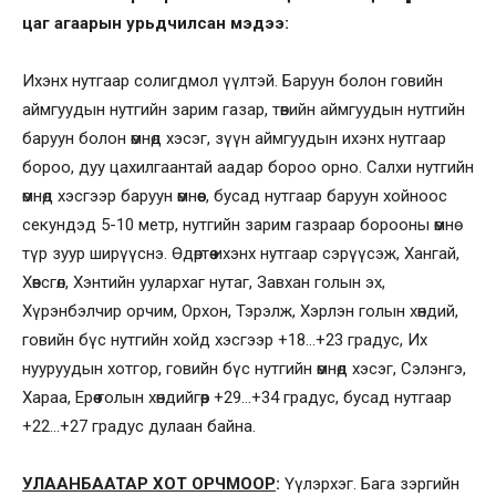
цаг агаарын урьдчилсан мэдээ:
Ихэнх нутгаар солигдмол үүлтэй. Баруун болон говийн
аймгуудын нутгийн зарим газар, төвийн аймгуудын нутгийн
баруун болон өмнөд хэсэг, зүүн аймгуудын ихэнх нутгаар
бороо, дуу цахилгаантай аадар бороо орно. Салхи нутгийн
өмнөд хэсгээр баруун өмнөөс, бусад нутгаар баруун хойноос
секундэд 5-10 метр, нутгийн зарим газраар борооны өмнө
түр зуур ширүүснэ. Өдөртөө ихэнх нутгаар сэрүүсэж, Хангай,
Хөвсгөл, Хэнтийн уулархаг нутаг, Завхан голын эх,
Хүрэнбэлчир орчим, Орхон, Тэрэлж, Хэрлэн голын хөндий,
говийн бүс нутгийн хойд хэсгээр +18…+23 градус, Их
нууруудын хотгор, говийн бүс нутгийн өмнөд хэсэг, Сэлэнгэ,
Хараа, Ерөө голын хөндийгөөр +29…+34 градус, бусад нутгаар
+22…+27 градус дулаан байна.
УЛААНБААТАР ХОТ ОРЧМООР
:
Үүлэрхэг. Бага зэргийн