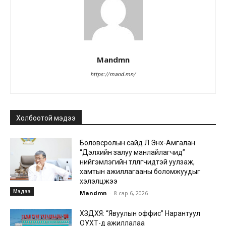
Mandmn
https://mand.mn/
Холбоотой мэдээ
Боловсролын сайд Л.Энх-Амгалан
“Дэлхийн залуу манлайлагчид”
нийгэмлэгийн төлөөлөгчидтэй уулзаж,
хамтын ажиллагааны боломжуудыг
хэлэлцжээ
Мэдээ
Mandmn
-
8 сар 6, 2026
ХЗДХЯ: “Явуулын оффис” Нарантуул
ОУХТ-д ажиллалаа