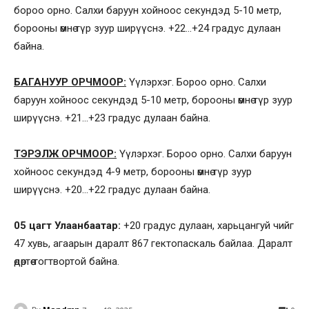
бороо орно. Салхи баруун хойноос секундэд 5-10 метр,
борооны өмнө түр зуур ширүүснэ. +22…+24 градус дулаан
байна.
БАГАНУУР ОРЧМООР:
Үүлэрхэг. Бороо орно. Салхи
баруун хойноос секундэд 5-10 метр, борооны өмнө түр зуур
ширүүснэ. +21…+23 градус дулаан байна.
ТЭРЭЛЖ ОРЧМООР:
Үүлэрхэг. Бороо орно. Салхи баруун
хойноос секундэд 4-9 метр, борооны өмнө түр зуур
ширүүснэ. +20…+22 градус дулаан байна.
05 цагт Улаанбаатар:
+20 градус дулаан, харьцангуй чийг
47 хувь, агаарын даралт 867 гектопаскаль байлаа. Даралт
өдөртөө тогтвортой байна.