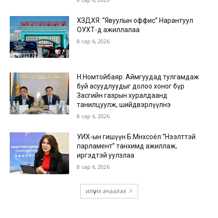
ХЗДХЯ: “Явуулын оффис” Нарантуул
ОУХТ-д ажиллалаа
8 сар 6, 2026
Н.Номтойбаяр: Аймгуудад тулгамдаж
буй асуудлуудыг долоо хоног бүр
Засгийн газрын хуралдаанд
танилцуулж, шийдвэрлүүлнэ
8 сар 6, 2026
УИХ-ын гишүүн Б.Мөнхсоёл “Нээлттэй
парламент” танхимд ажиллаж,
иргэдтэй уулзлаа
8 сар 6, 2026
илүү их ачаалах