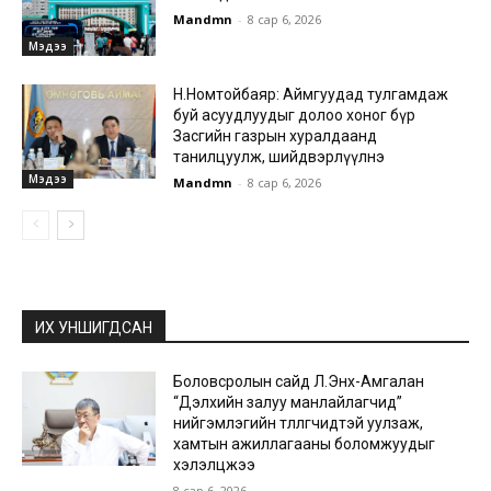
Mandmn
-
8 сар 6, 2026
Мэдээ
Н.Номтойбаяр: Аймгуудад тулгамдаж
буй асуудлуудыг долоо хоног бүр
Засгийн газрын хуралдаанд
танилцуулж, шийдвэрлүүлнэ
Мэдээ
Mandmn
-
8 сар 6, 2026
ИХ УНШИГДСАН
Боловсролын сайд Л.Энх-Амгалан
“Дэлхийн залуу манлайлагчид”
нийгэмлэгийн төлөөлөгчидтэй уулзаж,
хамтын ажиллагааны боломжуудыг
хэлэлцжээ
8 сар 6, 2026