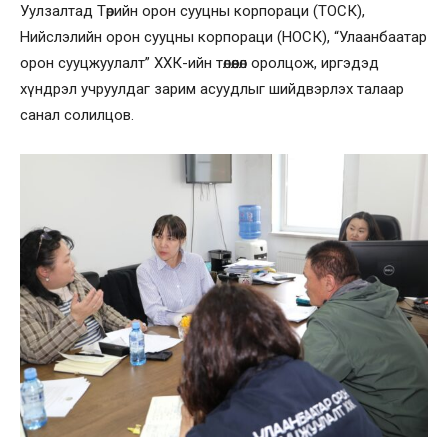
Уулзалтад Төрийн орон сууцны корпораци (ТОСК),
Нийслэлийн орон сууцны корпораци (НОСК), “Улаанбаатар
орон сууцжуулалт” ХХК-ийн төлөөлөл оролцож, иргэдэд
хүндрэл учруулдаг зарим асуудлыг шийдвэрлэх талаар
санал солилцов.