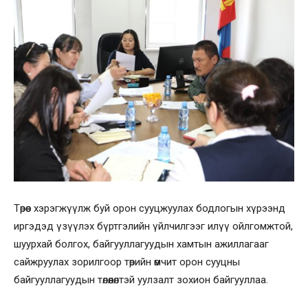
Төрөөс хэрэгжүүлж буй орон сууцжуулах бодлогын хүрээнд
иргэдэд үзүүлэх бүртгэлийн үйлчилгээг илүү ойлгомжтой,
шуурхай болгох, байгууллагуудын хамтын ажиллагааг
сайжруулах зорилгоор төрийн өмчит орон сууцны
байгууллагуудын төлөөлөлтэй уулзалт зохион байгууллаа.