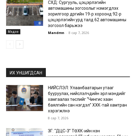
СХД: Сургууль, цэцэрлэгийн
автомашины зогсоолыг нэмэгдүүлэх
зорилгоор дүүргийн 19-р хороонд 92-р
цэцэрлэгийн урд талд 62 автомашины
зогсоол барьжээ
Мэдээ
Mandmn
-
8 сар 7, 2026
ИХ УНШИГДСАН
НИЙСЛЭЛ: Улаанбаатарын утааг
бууруулах, нийслэлчүүдийн эрүүл мэндийг
хамгаалах төслийг “Чингис хаан
баялгийн сан нэгдэл” ХХК-тай хамтран
хэрэгжүүлнэ
8 сар 7, 2026
ЗГ: “ДЦС-3” ТӨХК-ийн нэн