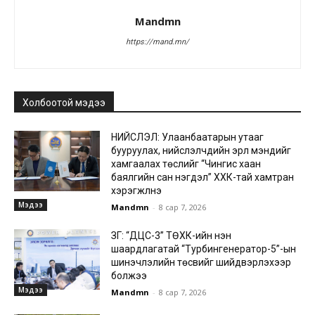
Mandmn
https://mand.mn/
Холбоотой мэдээ
НИЙСЛЭЛ: Улаанбаатарын утааг
бууруулах, нийслэлчүүдийн эрүүл мэндийг
хамгаалах төслийг “Чингис хаан
баялгийн сан нэгдэл” ХХК-тай хамтран
хэрэгжүүлнэ
Мэдээ
Mandmn
-
8 сар 7, 2026
ЗГ: “ДЦС-3” ТӨХК-ийн нэн
шаардлагатай “Турбингенератор-5”-ын
шинэчлэлийн төсвийг шийдвэрлэхээр
болжээ
Мэдээ
Mandmn
-
8 сар 7, 2026