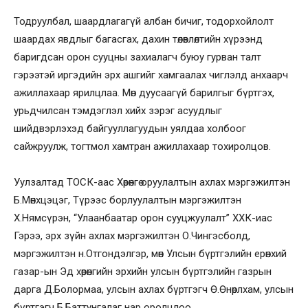
Тодруулбал, шаардлагагүй албан бичиг, тодорхойлолт
шаардах явдлыг багасгах, дахин төлөвлөлтийн хүрээнд
баригдсан орон сууцны захиалагч буюу гурван талт
гэрээтэй иргэдийн эрх ашгийг хамгаалах чиглэлд анхаарч
ажиллахаар ярилцлаа. Мөн дуусаагүй барилгыг бүртгэх,
урьдчилсан тэмдэглэл хийх зэрэг асуудлыг
шийдвэрлэхэд байгууллагуудын уялдаа холбоог
сайжруулж, тогтмол хамтран ажиллахаар тохиролцов.
Уулзалтад ТОСК-аас Хөрөнгө оруулалтын ахлах мэргэжилтэн
Б.Мөнхцэцэг, Түрээс борлуулалтын мэргэжилтэн
Х.Нямсүрэн, “Улаанбаатар орон сууцжуулалт” ХХК-иас
Гэрээ, эрх зүйн ахлах мэргэжилтэн О.Чингэсболд,
мэргэжилтэн н.Отгондэлгэр, мөн Улсын бүртгэлийн ерөнхий
газар-ын Эд хөрөнгийн эрхийн улсын бүртгэлийн газрын
дарга Д.Болормаа, улсын ахлах бүртгэгч Ө.Өнөрлхам, улсын
бүртгэгч Б.Баттунгалаг нар оролцлоо.