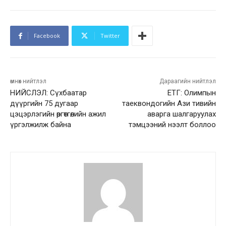
Facebook
Twitter
өмнөх нийтлэл
Дараагийн нийтлэл
НИЙСЛЭЛ: Сүхбаатар
ЕТГ: Олимпын
дүүргийн 75 дугаар
таеквондогийн Ази тивийн
цэцэрлэгийн өргөтгөлийн ажил
аварга шалгаруулах
үргэлжилж байна
тэмцээний нээлт боллоо