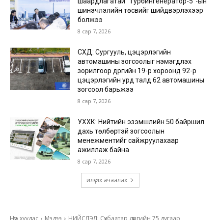
шаардлагатай “Турбингенератор-5”-ын
шинэчлэлийн төсвийг шийдвэрлэхээр
болжээ
8 сар 7, 2026
СХД: Сургууль, цэцэрлэгийн
автомашины зогсоолыг нэмэгдүүлэх
зорилгоор дүүргийн 19-р хороонд 92-р
цэцэрлэгийн урд талд 62 автомашины
зогсоол барьжээ
8 сар 7, 2026
УХХК: Нийтийн эзэмшлийн 50 байршил
дахь төлбөртэй зогсоолын
менежментийг сайжруулахаар
ажиллаж байна
8 сар 7, 2026
илүү их ачаалах