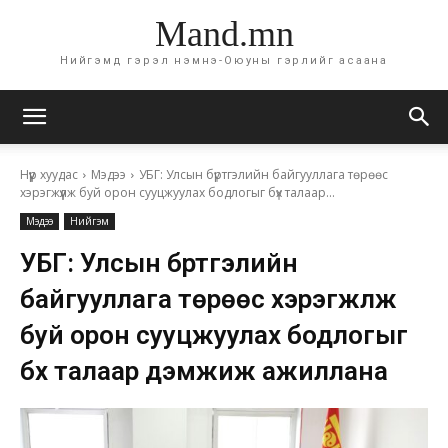
Mand.mn
Нийгэмд гэрэл нэмнэ-Оюуны гэрлийг асаана
Нүүр хуудас
Мэдээ
УБГ: Улсын бүртгэлийн байгууллага төрөөс
хэрэгжүүлж буй орон сууцжуулах бодлогыг бүх талаар...
Мэдээ
Нийгэм
УБГ: Улсын бүртгэлийн
байгууллага төрөөс хэрэгжүүлж
буй орон сууцжуулах бодлогыг
бүх талаар дэмжиж ажиллана