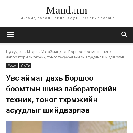
Mand.mn
Нийгэмд гэрэл нэмнэ-Оюуны гэрлийг асаана
Нүүр хуудас
Мэдээ
Увс аймаг дахь Боршоо боомтын шинэ
лабораторийн техник, тоног төхөөрөмжийн асуудлыг шийдвэрлэв
Мэдээ
Улс Төр
Увс аймаг дахь Боршоо
боомтын шинэ лабораторийн
техник, тоног төхөөрөмжийн
асуудлыг шийдвэрлэв