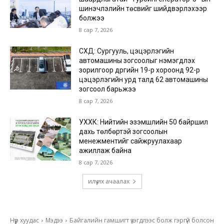
шинэчлэлийн төсвийг шийдвэрлэхээр
болжээ
8 сар 7, 2026
СХД: Сургууль, цэцэрлэгийн
автомашины зогсоолыг нэмэгдүүлэх
зорилгоор дүүргийн 19-р хороонд 92-р
цэцэрлэгийн урд талд 62 автомашины
зогсоол барьжээ
8 сар 7, 2026
УХХК: Нийтийн эзэмшлийн 50 байршил
дахь төлбөртэй зогсоолын
менежментийг сайжруулахаар
ажиллаж байна
8 сар 7, 2026
илүү их ачаалах