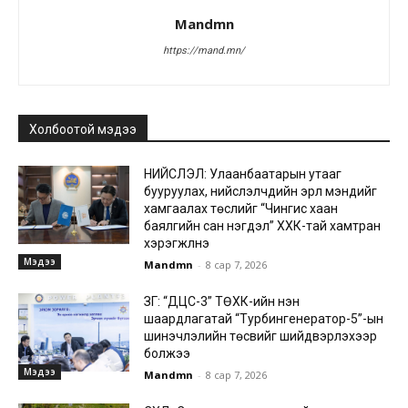
Mandmn
https://mand.mn/
Холбоотой мэдээ
НИЙСЛЭЛ: Улаанбаатарын утааг
бууруулах, нийслэлчүүдийн эрүүл мэндийг
хамгаалах төслийг “Чингис хаан
баялгийн сан нэгдэл” ХХК-тай хамтран
хэрэгжүүлнэ
Мэдээ
Mandmn
-
8 сар 7, 2026
ЗГ: “ДЦС-3” ТӨХК-ийн нэн
шаардлагатай “Турбингенератор-5”-ын
шинэчлэлийн төсвийг шийдвэрлэхээр
болжээ
Мэдээ
Mandmn
-
8 сар 7, 2026