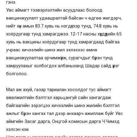
гэнэ.
Увс аймагт тээвэрлэлтийн асуудлаас болоод
вакцинжуулалт удаашралтай байсан ч өдгөө жигдэрч,
нийт хүн амын 83.7 хувь нь нэгдүгээр тунд, 74.8 хувь нь
хоёрдугаар тунд хамрагджээ. 12-17 насны хүүхдүүдийн 65
хувь нь вакцины хоёрдугаар тунд хамрагдаад байгаа
учраас хичээлийн шинэ жил эхлэхээс өмнө
вакцинжуулалтаа эрчимжүүлж, сурагчдыг бүрэн тунд
хамруулахыг холбогдох албаныханд Шадар сайд үүрэг
болголоо.
Мал аж ахуй, газар тариалан хосолдог тус аймагт
өвөлжилтийн бэлтгэл харьцангуй сайн хангагдаж
байгаагийн зэрэгцээ хичээлийн шинэ жилийн бэлтгэл
ажлыг бүрэн хангах тал дээр анхаарч ажиллаж буйг Увс
аймгийн Засаг дарга, Онцгой комисын дарга Ч.Чимэд
хэлсэн юм.