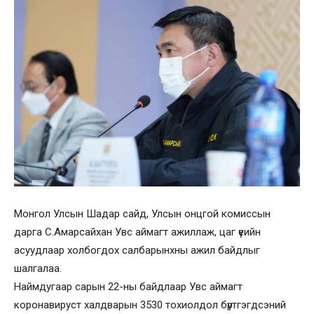
Монгол Улсын Шадар сайд, Улсын онцгой комиссын
дарга С.Амарсайхан Увс аймагт ажиллаж, цаг үеийн
асуудлаар холбогдох салбарынхны ажил байдлыг
шалгалаа.
Наймдугаар сарын 22-ны байдлаар Увс аймагт
коронавируст халдварын 3530 тохиолдол бүртгэгдсэний