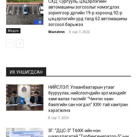
СХД: Сургууль, цэцэрлэгийн
автомашины зогсоолыг нэмэгдүүлэх
зорилгоор дүүргийн 19-р хороонд 92-р
цэцэрлэгийн урд талд 62 автомашины
зогсоол барьжээ
Мэдээ
Mandmn
-
8 сар 7, 2026
ИХ УНШИГДСАН
НИЙСЛЭЛ: Улаанбаатарын утааг
бууруулах, нийслэлчүүдийн эрүүл мэндийг
хамгаалах төслийг “Чингис хаан
баялгийн сан нэгдэл” ХХК-тай хамтран
хэрэгжүүлнэ
8 сар 7, 2026
ЗГ: “ДЦС-3” ТӨХК-ийн нэн
шаардлагатай “Турбингенератор-5”-ын