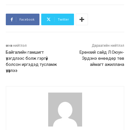
Facebook
Twitter
өмнөх нийтлэл
Дараагийн нийтлэл
Байгалийн гамшигт
Ерөнхий сайд Л.Оюун-
үзэгдлээс болж гэргүй
Эрдэнэ өнөөдөр төв
болсон иргэдэд тусламж
аймагт ажиллана
үзүүллээ