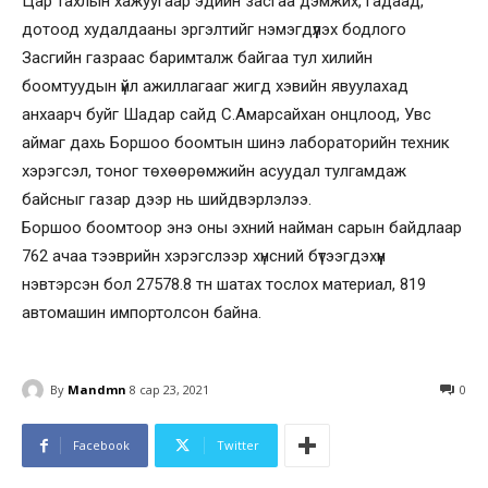
Цар тахлын хажуугаар эдийн засгаа дэмжих, гадаад,
дотоод худалдааны эргэлтийг нэмэгдүүлэх бодлого
Засгийн газраас баримталж байгаа тул хилийн
боомтуудын үйл ажиллагааг жигд хэвийн явуулахад
анхаарч буйг Шадар сайд С.Амарсайхан онцлоод, Увс
аймаг дахь Боршоо боомтын шинэ лабораторийн техник
хэрэгсэл, тоног төхөөрөмжийн асуудал тулгамдаж
байсныг газар дээр нь шийдвэрлэлээ.
Боршоо боомтоор энэ оны эхний найман сарын байдлаар
762 ачаа тээврийн хэрэгслээр хүнсний бүтээгдэхүүн
нэвтэрсэн бол 27578.8 тн шатах тослох материал, 819
автомашин импортолсон байна.
By
Mandmn
8 сар 23, 2021
0
Facebook
Twitter