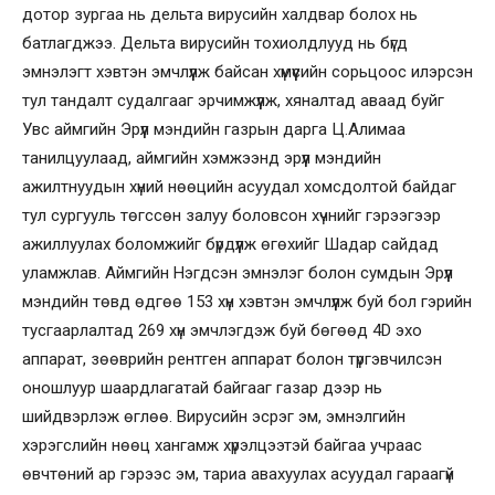
дотор зургаа нь дельта вирусийн халдвар болох нь
батлагджээ. Дельта вирусийн тохиолдлууд нь бүгд
эмнэлэгт хэвтэн эмчлүүлж байсан хүмүүсийн сорьцоос илэрсэн
тул тандалт судалгааг эрчимжүүлж, хяналтад аваад буйг
Увс аймгийн Эрүүл мэндийн газрын дарга Ц.Алимаа
танилцуулаад, аймгийн хэмжээнд эрүүл мэндийн
ажилтнуудын хүний нөөцийн асуудал хомсдолтой байдаг
тул сургууль төгссөн залуу боловсон хүчнийг гэрээгээр
ажиллуулах боломжийг бүрдүүлж өгөхийг Шадар сайдад
уламжлав. Аймгийн Нэгдсэн эмнэлэг болон сумдын Эрүүл
мэндийн төвд өдгөө 153 хүн хэвтэн эмчлүүлж буй бол гэрийн
тусгаарлалтад 269 хүн эмчлэгдэж буй бөгөөд 4D эхо
аппарат, зөөврийн рентген аппарат болон түргэвчилсэн
оношлуур шаардлагатай байгааг газар дээр нь
шийдвэрлэж өглөө. Вирусийн эсрэг эм, эмнэлгийн
хэрэгслийн нөөц хангамж хүрэлцээтэй байгаа учраас
өвчтөний ар гэрээс эм, тариа авахуулах асуудал гараагүй