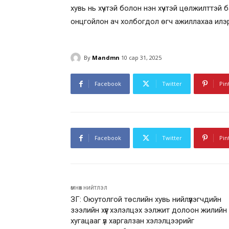
хувь нь хүчтэй болон нэн хүчтэй цөлжилттэй 
онцгойлон ач холбогдол өгч ажиллахаа илэ
By
Mandmn
10 сар 31, 2025
Facebook
Twitter
Pin
Facebook
Twitter
Pin
өмнөх нийтлэл
ЗГ: Оюутолгой төслийн хувь нийлүүлэгчдийн
зээлийн хүүг хэлэлцэх ээлжит долоон жилийн
хугацааг үл харгалзан хэлэлцээрийг