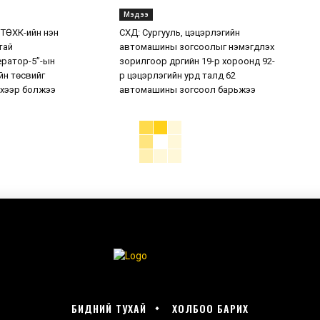
Мэдээ
 ТӨХК-ийн нэн
СХД: Сургууль, цэцэрлэгийн
тай
автомашины зогсоолыг нэмэгдүүлэх
ератор-5”-ын
зорилгоор дүүргийн 19-р хороонд 92-
н төсвийг
р цэцэрлэгийн урд талд 62
хээр болжээ
автомашины зогсоол барьжээ
БИДНИЙ ТУХАЙ
ХОЛБОО БАРИХ