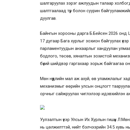
шалгаруулах зэрэг ажлуудын талаар холбог
шалтгаалаад түр болон суурин байгууламжий
дуулгав.
Байнгын хорооны дарга Б.Бейсен 2026 онд
17 дугаар Бага хурлыг зохион байгуулах үе
парламентуудын анхаарлыг хандуулан улмаа
бодлого, төсөв, хяналтын зохистой механизм
бүхий шийдвэр гаргахаар зорьж байгаагаа о
Мөн нүүдлийн мал аж ахуй, өв уламжлалыг х
механизмыг өөрийн улсын онцлогт тааруулан х
орчныг сайжруулах чиглэлээр идэвхийлэн а
Уулзалтын үеэр Улсын Их Хурлын гишүүн Л.Мөн
нь цөлжилттэй, нийт бэлчээрийн 34.5 хувь нь