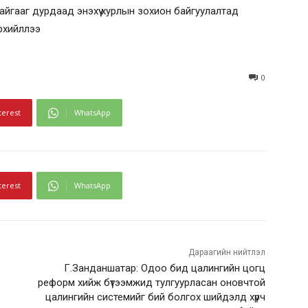
байгааг дурдаад энэхүү хурлын зохион байгуулалтад
рхийллээ
0
terest
WhatsApp
terest
WhatsApp
Дараагийн нийтлэл
Г.Занданшатар: Одоо бид цалингийн цогц
реформ хийж бүтээмжид тулгуурласан оновчтой
цалингийн системийг бий болгох шийдэлд хүрч