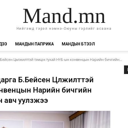
Mand.mn
Нийгэмд гэрэл нэмнэ-Оюуны гэрлийг асаана
ДЭЭ
МАНДЫН ПАПРИКА
МАНДЫН БҮТЭЭЛ
Бейсен Цөлжилттэй тэмцэх тухай НҮБ-ын конвенцын Нарийн бичгийн...
арга Б.Бейсен Цөлжилттэй
онвенцын Нарийн бичгийн
эн авч уулзжээ