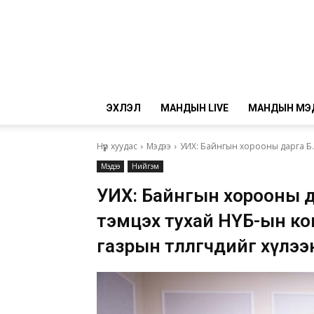
ЭХЛЭЛ
МАНДЫН LIVE
МАНДЫН МЭ
Нүүр хуудас
Мэдээ
УИХ: Байнгын хорооны дарга Б.
Мэдээ
Нийгэм
УИХ: Байнгын хорооны д
тэмцэх тухай НҮБ-ын к
газрын төлөөлөгчдийг хүлэ