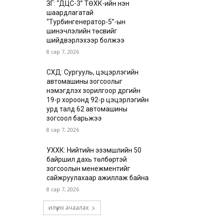
ЗГ: “ДЦС-3” ТӨХК-ийн нэн
шаардлагатай
“Турбингенератор-5”-ын
шинэчлэлийн төсвийг
шийдвэрлэхээр болжээ
8 сар 7, 2026
СХД: Сургууль, цэцэрлэгийн
автомашины зогсоолыг
нэмэгдүүлэх зорилгоор дүүргийн
19-р хороонд 92-р цэцэрлэгийн
урд талд 62 автомашины
зогсоол барьжээ
8 сар 7, 2026
УХХК: Нийтийн эзэмшлийн 50
байршил дахь төлбөртэй
зогсоолын менежментийг
сайжруулахаар ажиллаж байна
8 сар 7, 2026
илүү их ачаалах