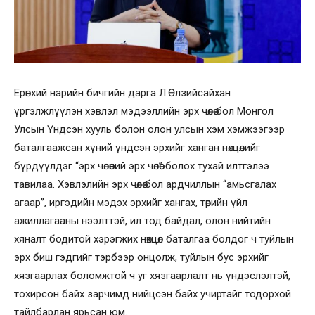
Ерөнхий нарийн бичгийн дарга Л.Өлзийсайхан
үргэлжлүүлэн хэвлэл мэдээллийн эрх чөлөө бол Монгол
Улсын Үндсэн хууль болон олон улсын хэм хэмжээгээр
баталгаажсан хүний үндсэн эрхийг ханган нөхцөлийг
бүрдүүлдэг “эрх чөлөөний эрх чөлөө” болох тухай илтгэлээ
тавилаа. Хэвлэлийн эрх чөлөө бол ардчиллын “амьсгалах
агаар”, иргэдийн мэдэх эрхийг хангах, төрийн үйл
ажиллагааны нээлттэй, ил тод байдал, олон нийтийн
хяналт бодитой хэрэгжих нөхцөл баталгаа болдог ч туйлын
эрх биш гэдгийг тэрбээр онцолж, туйлын бус эрхийг
хязгаарлах боломжтой ч уг хязгаарлалт нь үндэслэлтэй,
тохирсон байх зарчимд нийцсэн байх учиртайг тодорхой
тайлбарлан ярьсан юм.