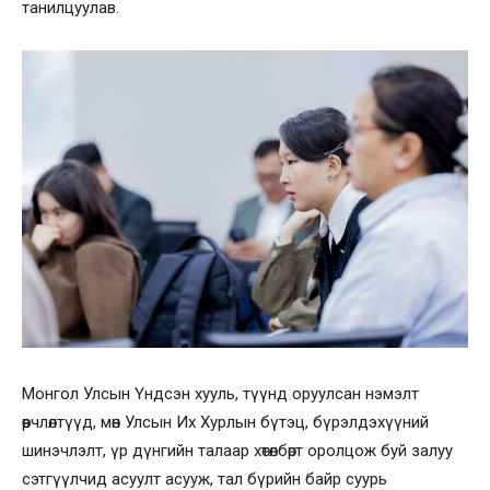
танилцуулав.
Монгол Улсын Үндсэн хууль, түүнд оруулсан нэмэлт
өөрчлөлтүүд, мөн Улсын Их Хурлын бүтэц, бүрэлдэхүүний
шинэчлэлт, үр дүнгийн талаар хөтөлбөрт оролцож буй залуу
сэтгүүлчид асуулт асууж, тал бүрийн байр суурь