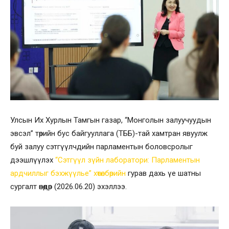
Улсын Их Хурлын Тамгын газар, “Монголын залуучуудын
эвсэл” төрийн бус байгууллага (ТББ)-тай хамтран явуулж
буй залуу сэтгүүлчдийн парламентын боловсролыг
дээшлүүлэх
“Сэтгүүл зүйн лаборатори
:
Парламентын
ардчиллыг бэхжүүлье” хөтөлбөрийн
гурав дахь үе шатны
сургалт өнөөдөр (2026.06.20) эхэллээ.