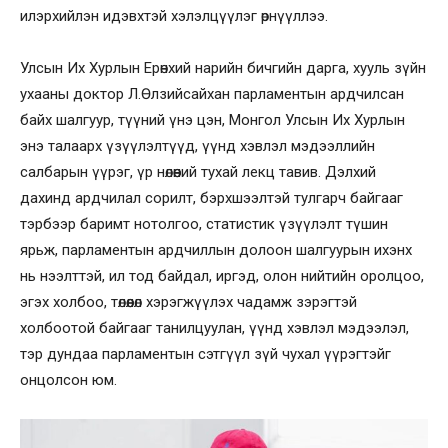
илэрхийлэн идэвхтэй хэлэлцүүлэг өрнүүллээ.
Улсын Их Хурлын Ерөнхий нарийн бичгийн дарга, хууль зүйн
ухааны доктор Л.Өлзийсайхан парламентын ардчилсан
байх шалгуур, түүний үнэ цэн, Монгол Улсын Их Хурлын
энэ талаарх үзүүлэлтүүд, үүнд хэвлэл мэдээллийн
салбарын үүрэг, үр нөлөөний тухай лекц тавив. Дэлхий
дахинд ардчилал сорилт, бэрхшээлтэй тулгарч байгааг
тэрбээр баримт нотолгоо, статистик үзүүлэлт түшин
ярьж, парламентын ардчиллын долоон шалгуурын ихэнх
нь нээлттэй, ил тод байдал, иргэд, олон нийтийн оролцоо,
эгэх холбоо, төлөөлөл хэрэгжүүлэх чадамж зэрэгтэй
холбоотой байгааг танилцуулан, үүнд хэвлэл мэдээлэл,
тэр дундаа парламентын сэтгүүл зүй чухал үүрэгтэйг
онцолсон юм.