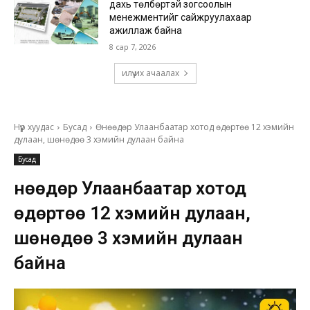
дахь төлбөртэй зогсоолын
менежментийг сайжруулахаар
ажиллаж байна
8 сар 7, 2026
илүү их ачаалах