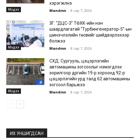
хэрэгжүүлнэ
Мэдээ
Mandmn
-
8 сар 7, 2026
ЗГ: “ДЦС-3” ТӨХК-ийн нэн
шаардлагатай “Турбингенератор-5”-ын
шинэчлэлийн төсвийг шийдвэрлэхээр
болжээ
Мэдээ
Mandmn
-
8 сар 7, 2026
СХД: Сургууль, цэцэрлэгийн
автомашины зогсоолыг нэмэгдүүлэх
зорилгоор дүүргийн 19-р хороонд 92-р
цэцэрлэгийн урд талд 62 автомашины
зогсоол барьжээ
Мэдээ
Mandmn
-
8 сар 7, 2026
ИХ УНШИГДСАН