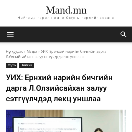
Mand.mn
Нийгэмд гэрэл нэмнэ-Оюуны гэрлийг асаана
Нүүр хуудас
Мэдээ
УИХ: Ерөнхий нарийн бичгийн дарга
Л.Өлзийсайхан залуу сэтгүүлчдэд лекц уншлаа
Мэдээ
Нийгэм
УИХ: Ерөнхий нарийн бичгийн
дарга Л.Өлзийсайхан залуу
сэтгүүлчдэд лекц уншлаа