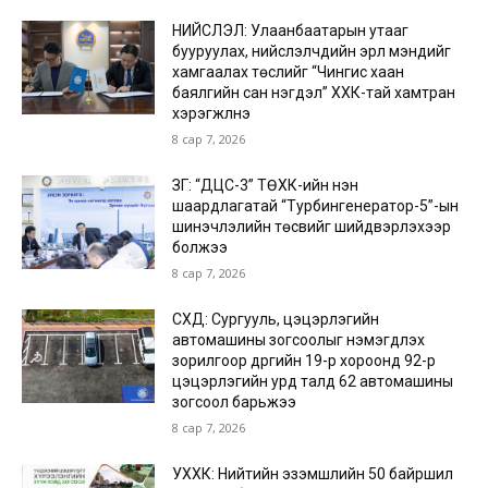
НИЙСЛЭЛ: Улаанбаатарын утааг
бууруулах, нийслэлчүүдийн эрүүл мэндийг
хамгаалах төслийг “Чингис хаан
баялгийн сан нэгдэл” ХХК-тай хамтран
хэрэгжүүлнэ
8 сар 7, 2026
ЗГ: “ДЦС-3” ТӨХК-ийн нэн
шаардлагатай “Турбингенератор-5”-ын
шинэчлэлийн төсвийг шийдвэрлэхээр
болжээ
8 сар 7, 2026
СХД: Сургууль, цэцэрлэгийн
автомашины зогсоолыг нэмэгдүүлэх
зорилгоор дүүргийн 19-р хороонд 92-р
цэцэрлэгийн урд талд 62 автомашины
зогсоол барьжээ
8 сар 7, 2026
УХХК: Нийтийн эзэмшлийн 50 байршил