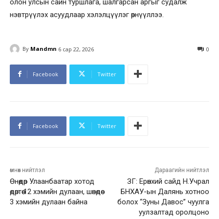
олон улсын сайн туршлага, шалгарсан аргыг судалж
нэвтрүүлэх асуудлаар хэлэлцүүлэг өрнүүллээ.
By
Mandmn
6 сар 22, 2026
0
Facebook
Twitter
Facebook
Twitter
өмнөх нийтлэл
Дараагийн нийтлэл
Өнөөдөр Улаанбаатар хотод
ЗГ: Ерөнхий сайд Н.Учрал
өдөртөө 12 хэмийн дулаан, шөнөдөө
БНХАУ-ын Далянь хотноо
3 хэмийн дулаан байна
болох “Зуны Давос” чуулга
уулзалтад оролцоно