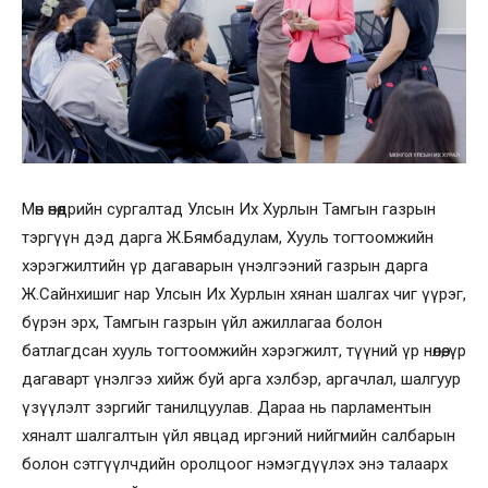
Мөн өнөөдрийн сургалтад Улсын Их Хурлын Тамгын газрын
тэргүүн дэд дарга Ж.Бямбадулам, Хууль тогтоомжийн
хэрэгжилтийн үр дагаварын үнэлгээний газрын дарга
Ж.Сайнхишиг нар Улсын Их Хурлын хянан шалгах чиг үүрэг,
бүрэн эрх, Тамгын газрын үйл ажиллагаа болон
батлагдсан хууль тогтоомжийн хэрэгжилт, түүний үр нөлөө, үр
дагаварт үнэлгээ хийж буй арга хэлбэр, аргачлал, шалгуур
үзүүлэлт зэргийг танилцуулав. Дараа нь парламентын
хяналт шалгалтын үйл явцад иргэний нийгмийн салбарын
болон сэтгүүлчдийн оролцоог нэмэгдүүлэх энэ талаарх