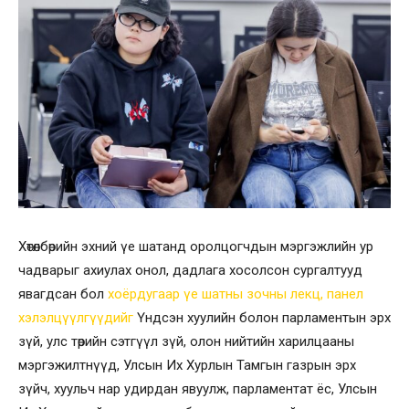
Хөтөлбөрийн эхний үе шатанд оролцогчдын мэргэжлийн ур
чадварыг ахиулах онол, дадлага хосолсон сургалтууд
явагдсан бол
хоёрдугаар үе шатны зочны лекц, панел
хэлэлцүүлгүүдийг
Үндсэн хуулийн болон парламентын эрх
зүй, улс төрийн сэтгүүл зүй, олон нийтийн харилцааны
мэргэжилтнүүд, Улсын Их Хурлын Тамгын газрын эрх
зүйч, хуульч нар удирдан явуулж, парламентат ёс, Улсын