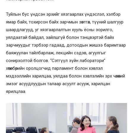
Туйлын бус үндсэн эрхийг хязгаарлах үндэслэл, хэлбэр
ямар байх, тохирсон байх зарчмын зөвтгөл, түүний шалгуур
шаардлагууд, уг хязгаарлалтын хууль ёсны зорилго,
уялдаатай байдал, зайлшгүй болон тэнцвэртэй байх
зарчмуудыг тэрбээр гадаад, дотоодын жишээ баримтаар
баяжуулан тайлбарлаж, лекцийн сэдэв, агуулгыг
сонирхолтой болгов. “Сэтгүүл зүйн лаборатори”
хөтөлбөрийн оролцогчид парламент болон хэвлэл
мэдээллийн харилцаа, уялдаа болон хэвлэлийн эрх чөлөөний
эмзэг асуудлуудын талаар асуулт асууж, харилцан
ярилцлаа.