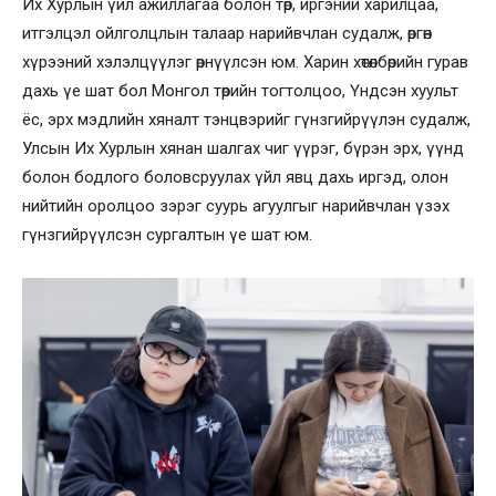
Их Хурлын үйл ажиллагаа болон төр, иргэний харилцаа,
итгэлцэл ойлголцлын талаар нарийвчлан судалж, өргөн
хүрээний хэлэлцүүлэг өрнүүлсэн юм. Харин хөтөлбөрийн гурав
дахь үе шат бол Монгол төрийн тогтолцоо, Үндсэн хуульт
ёс, эрх мэдлийн хяналт тэнцвэрийг гүнзгийрүүлэн судалж,
Улсын Их Хурлын хянан шалгах чиг үүрэг, бүрэн эрх, үүнд
болон бодлого боловсруулах үйл явц дахь иргэд, олон
нийтийн оролцоо зэрэг суурь агуулгыг нарийвчлан үзэх
гүнзгийрүүлсэн сургалтын үе шат юм.