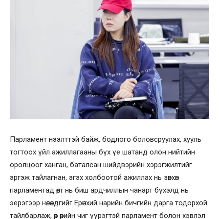
Парламент нээлттэй байж, бодлого боловсруулах, хууль
тогтоох үйл ажиллагааны бүх үе шатанд олон нийтийн
оролцоог ханган, баталсан шийдвэрийн хэрэгжилтийг
эргэж тайлагнан, эгэх холбоотой ажиллах нь зөвхөн
парламентад өөрт нь биш ардчиллын чанарт бүхэлд нь
эерэгээр нөлөөлдгийг Ерөнхий нарийн бичгийн дарга тодорхой
тайлбарлаж, өөр өөрийн чиг үүрэгтэй парламент болон хэвлэл