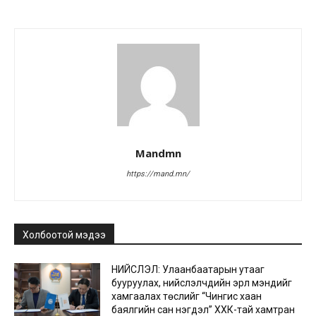
Mandmn
https://mand.mn/
Холбоотой мэдээ
НИЙСЛЭЛ: Улаанбаатарын утааг
бууруулах, нийслэлчүүдийн эрүүл мэндийг
хамгаалах төслийг “Чингис хаан
баялгийн сан нэгдэл” ХХК-тай хамтран