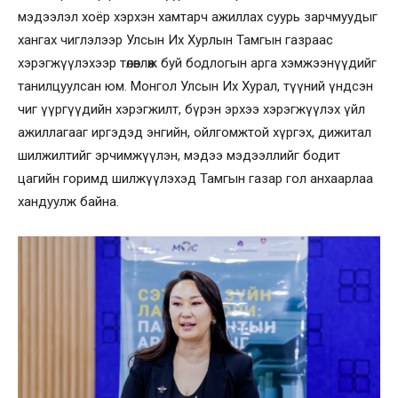
мэдээлэл хоёр хэрхэн хамтарч ажиллах суурь зарчмуудыг
хангах чиглэлээр Улсын Их Хурлын Тамгын газраас
хэрэгжүүлэхээр төлөвлөж буй бодлогын арга хэмжээнүүдийг
танилцуулсан юм. Монгол Улсын Их Хурал, түүний үндсэн
чиг үүргүүдийн хэрэгжилт, бүрэн эрхээ хэрэгжүүлэх үйл
ажиллагааг иргэдэд энгийн, ойлгомжтой хүргэх, дижитал
шилжилтийг эрчимжүүлэн, мэдээ мэдээллийг бодит
цагийн горимд шилжүүлэхэд Тамгын газар гол анхаарлаа
хандуулж байна.