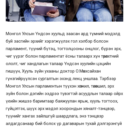
Монгол Улсын Үндсэн хуульд заасан ард түмний мэдэлд
буй засгийн эрхийг хэрэгжүүлэх гол хэлбэр болсон
парламент, түүний бүтэц, тогтолцооны онцлог, бүрэн эрх,
чиг үүрэг болон парламентат ёсны талаарх хүн төрөлхтний
ололт, чиг хандлагын талаар Үндсэн хуулийн цэцийн
гишүүн, Хууль зүйн ухааны доктор О.Мөнхсайхан
гүнзгийрүүлсэн сургалтын эхэнд лекц уншлаа. Тэрбээр
Монгол Улсын парламентын түүхэн хөгжил, төлөвшил, эрх
зүйн болон дэгийн ээдрээ түвэгтэй асуудлын талаар ойрх
үеийн жишээ баримтаар баяжуулан ярьж, хууль тогтоох,
гүйцэтгэх, шүүх эрх мэдэл хоорондын хяналт-тэнцвэр,
түүнийг хангах зайлшгүй шаардлага, энэ тэнцвэр
алдагдсанаар бий болох үр дагаварын тухай дэлгэрэнгүй