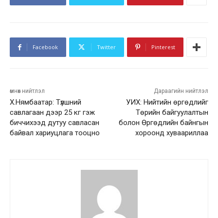
Facebook
Twitter
Pinterest
өмнөх нийтлэл
Дараагийн нийтлэл
Х.Нямбаатар: Түлшний
УИХ: Нийтийн өргөдлийг
савлагаан дээр 25 кг гэж
Төрийн байгуулалтын
биччихээд дутуу савласан
болон Өргөдлийн байнгын
байвал хариуцлага тооцно
хороонд хуваариллаа