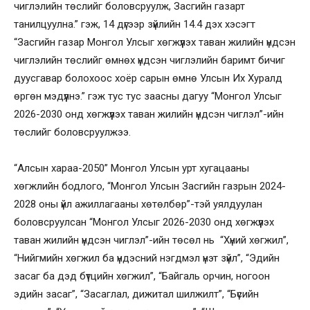
чиглэлийн төслийг боловсруулж, Засгийн газарт
танилцуулна.” гэж, 14 дүгээр зүйлийн 14.4 дэх хэсэгт
“Засгийн газар Монгол Улсыг хөгжүүлэх таван жилийн үндсэн
чиглэлийн төслийг өмнөх үндсэн чиглэлийн баримт бичиг
дуусгавар болохоос хоёр сарын өмнө Улсын Их Хуралд
өргөн мэдүүлнэ.” гэж тус тус заасны дагуу “Монгол Улсыг
2026-2030 онд хөгжүүлэх таван жилийн үндсэн чиглэл”-ийн
төслийг боловсруулжээ.
“Алсын хараа-2050” Монгол Улсын урт хугацааны
хөгжлийн бодлого, “Монгол Улсын Засгийн газрын 2024-
2028 оны үйл ажиллагааны хөтөлбөр”-тэй уялдуулан
боловсруулсан “Монгол Улсыг 2026-2030 онд хөгжүүлэх
таван жилийн үндсэн чиглэл”-ийн төсөл нь “Хүний хөгжил”,
“Нийгмийн хөгжил ба үндэсний нэгдмэл үнэт зүйл”, “Эдийн
засаг ба дэд бүтцийн хөгжил”, “Байгаль орчин, ногоон
эдийн засаг”, “Засаглал, дижитал шилжилт”, “Бүсийн