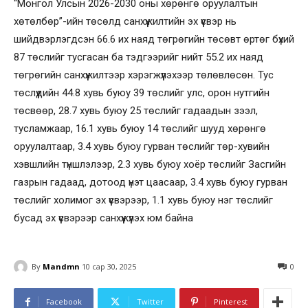
“Монгол Улсын 2026-2030 оны хөрөнгө оруулалтын
хөтөлбөр”-ийн төсөлд санхүүжилтийн эх үүсвэр нь
шийдвэрлэгдсэн 66.6 их наяд төгрөгийн төсөвт өртөг бүхий
87 төслийг тусгасан ба тэдгээрийг нийт 55.2 их наяд
төгрөгийн санхүүжилтээр хэрэгжүүлэхээр төлөвлөсөн. Тус
төслүүдийн 44.8 хувь буюу 39 төслийг улс, орон нутгийн
төсвөөр, 28.7 хувь буюу 25 төслийг гадаадын зээл,
тусламжаар, 16.1 хувь буюу 14 төслийг шууд хөрөнгө
оруулалтаар, 3.4 хувь буюу гурван төслийг төр-хувийн
хэвшлийн түншлэлээр, 2.3 хувь буюу хоёр төслийг Засгийн
газрын гадаад, дотоод үнэт цаасаар, 3.4 хувь буюу гурван
төслийг холимог эх үүсвэрээр, 1.1 хувь буюу нэг төслийг
бусад эх үүсвэрээр санхүүжүүлэх юм байна
By
Mandmn
10 сар 30, 2025
0
Facebook
Twitter
Pinterest