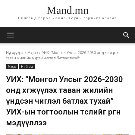
Mand.mn
Нийгэмд гэрэл нэмнэ-Оюуны гэрлийг асаана
Нүүр хуудас
Мэдээ
УИХ: “Монгол Улсыг 2026-2030 онд хөгжүүлэх
таван жилийн үндсэн чиглэл батлах тухай”...
Мэдээ
Нийгэм
УИХ: “Монгол Улсыг 2026-2030
онд хөгжүүлэх таван жилийн
үндсэн чиглэл батлах тухай”
УИХ-ын тогтоолын төслийг өргөн
мэдүүллээ