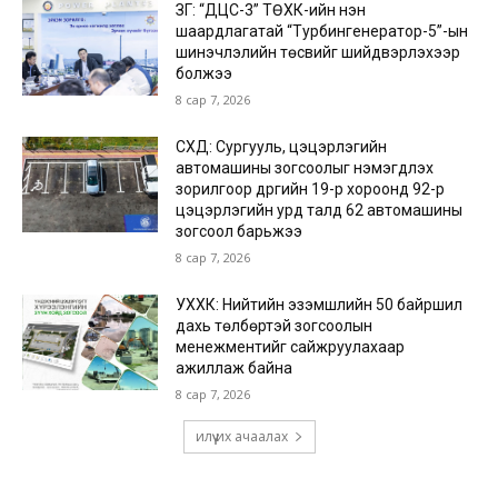
ЗГ: “ДЦС-3” ТӨХК-ийн нэн
шаардлагатай “Турбингенератор-5”-ын
шинэчлэлийн төсвийг шийдвэрлэхээр
болжээ
8 сар 7, 2026
СХД: Сургууль, цэцэрлэгийн
автомашины зогсоолыг нэмэгдүүлэх
зорилгоор дүүргийн 19-р хороонд 92-р
цэцэрлэгийн урд талд 62 автомашины
зогсоол барьжээ
8 сар 7, 2026
УХХК: Нийтийн эзэмшлийн 50 байршил
дахь төлбөртэй зогсоолын
менежментийг сайжруулахаар
ажиллаж байна
8 сар 7, 2026
илүү их ачаалах