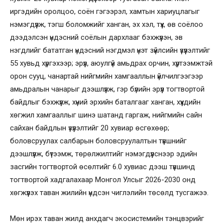
иргэдийн оролцоо, соён гэгээрэл, хамтын хариуцлагыг
нэмэгдүүлж, тэгш боломжийг ханган, эх хэл, түүх, өв соёлоо
дээдэлсэн үндэсний соёлын дархлааг бэхжүүлэн, эв
нэгдлийг бататган үндэсний нэгдмэл үнэт зүйлсийн үзүүлэлтийг
55 хувьд хүргэхээр; эрүүл, аюулгүй амьдрах орчин, хүртээмжтэй
орон сууц, чанартай нийгмийн хамгааллын үйлчилгээгээр
амьдралын чанарыг дээшлүүлж, гэр бүлийн эрүүл тогтвортой
байдлыг бэхжүүлж, хүний эрхийн баталгааг ханган, хүүхдийн
хөгжил хамгааллыг шинэ шатанд гаргаж, нийгмийн сайн
сайхан байдлын үзүүлэлтийг 20 хувиар өсгөхөөр;
боловсруулах салбарын боловсруулалтын түвшнийг
дээшлүүлж, бүтээмж, төрөлжилтийг нэмэгдүүлснээр эдийн
засгийн тогтвортой өсөлтийг 6.0 хувиас дээш түвшинд
тогтвортой хадгалахаар Монгол Улсыг 2026-2030 онд
хөгжүүлэх таван жилийн үндсэн чиглэлийн төсөлд тусгажээ.
Мөн ирэх таван жилд анхдагч экосистемийн тэнцвэрийг