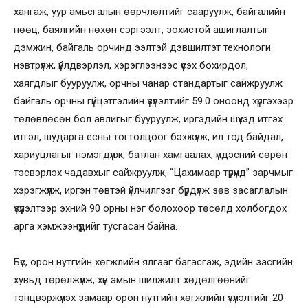
хангаж, уур амьсгалын өөрчлөлтийг сааруулж, байгалийн
нөөц, баялгийн нөхөн сэргээлт, зохистой ашиглалтыг
дэмжин, байгаль орчинд ээлтэй дэвшилтэт технологи
нэвтрүүлж, үйлдвэрлэл, хэрэглээнээс үүсэх бохирдол,
хаягдлыг бууруулж, орчны чанар стандартыг сайжруулж
байгаль орчны гүйцэтгэлийн үзүүлэлтийг 59.0 оноонд хүргэхээр
төлөвлөсөн бол авлигыг бууруулж, иргэдийн шүүхэд итгэх
итгэл, шударга ёсны тогтолцоог бэхжүүлж, ил тод байдал,
хариуцлагыг нэмэгдүүлж, батлан хамгаалах, үндэсний сөрөн
тэсвэрлэх чадавхыг сайжруулж, “Цахимаар түрүүнд” зарчмыг
хэрэгжүүлж, иргэн төвтэй үйлчилгээг бүрдүүлж зөв засаглалын
үзүүлэлтээр эхний 90 орны нэг болохоор төсөлд холбогдох
арга хэмжээнүүдийг тусгасан байна.
Бүс, орон нутгийн хөгжлийн ялгааг багасгаж, эдийн засгийн
хувьд төрөлжүүлж, хүн амын шилжилт хөдөлгөөнийг
тэнцвэржүүлэх замаар орон нутгийн хөгжлийн үзүүлэлтийг 20