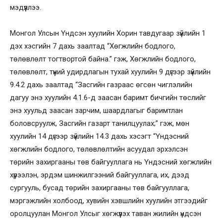
мэдүүллээ.
Монгол Улсын Үндсэн хуулийн Хорин тавдугаар зүйлийн 1
дэх хэсгийн 7 дахь заалтад “Хөгжлийн бодлого,
төлөвлөлт тогтвортой байна.” гэж, Хөгжлийн бодлого,
төлөвлөлт, түүний удирдлагын тухай хуулийн 9 дүгээр зүйлийн
9.4.2 дахь заалтад “Засгийн газраас өгсөн чиглэлийн
дагуу энэ хуулийн 4.1.6-д заасан баримт бичгийн төслийг
энэ хуульд заасан зарчим, шаардлагыг баримтлан
боловсруулж, Засгийн газарт танилцуулах;” гэж, мөн
хуулийн 14 дүгээр зүйлийн 14.3 дахь хэсэгт “Үндэсний
хөгжлийн бодлого, төлөвлөлтийн асуудал эрхэлсэн
төрийн захиргааны төв байгууллага нь Үндэсний хөгжлийн
хүрээлэн, эрдэм шинжилгээний байгууллага, их, дээд
сургууль, бусад төрийн захиргааны төв байгууллага,
мэргэжлийн холбоод, хувийн хэвшлийн хуулийн этгээдийг
оролцуулан Монгол Улсыг хөгжүүлэх таван жилийн үндсэн