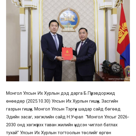
Монгол Улсын Их Хурлын дэд дарга Б.Пүрэвдоржид
өнөөдөр (2025.10.30) Улсын Их Хурлын гишүүн, Засгийн
газрын гишүүн, Монгол Улсын Тэргүүн шадар сайд бөгөөд
Эдийн засаг, хөгжлийн сайд Н.Учрал “Монгол Улсыг 2026-
2030 онд хөгжүүлэх таван жилийн үндсэн чиглэл батлах
тухай” Улсын Их Хурлын тогтоолын төслийг өргөн