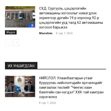
СХД: Сургууль, цэцэрлэгийн
автомашины зогсоолыг нэмэгдүүлэх
зорилгоор дүүргийн 19-р хороонд 92-р
цэцэрлэгийн урд талд 62 автомашины
зогсоол барьжээ
Мэдээ
Mandmn
-
8 сар 7, 2026
ИХ УНШИГДСАН
НИЙСЛЭЛ: Улаанбаатарын утааг
бууруулах, нийслэлчүүдийн эрүүл мэндийг
хамгаалах төслийг “Чингис хаан
баялгийн сан нэгдэл” ХХК-тай хамтран
хэрэгжүүлнэ
8 сар 7, 2026