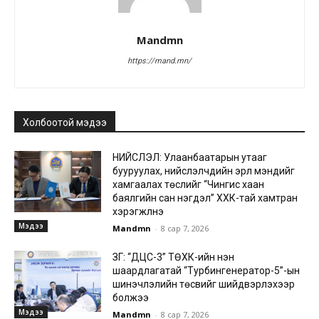
Mandmn
https://mand.mn/
Холбоотой мэдээ
НИЙСЛЭЛ: Улаанбаатарын утааг
бууруулах, нийслэлчүүдийн эрүүл мэндийг
хамгаалах төслийг “Чингис хаан
баялгийн сан нэгдэл” ХХК-тай хамтран
хэрэгжүүлнэ
Мэдээ
Mandmn
-
8 сар 7, 2026
ЗГ: “ДЦС-3” ТӨХК-ийн нэн
шаардлагатай “Турбингенератор-5”-ын
шинэчлэлийн төсвийг шийдвэрлэхээр
болжээ
Мэдээ
Mandmn
-
8 сар 7, 2026