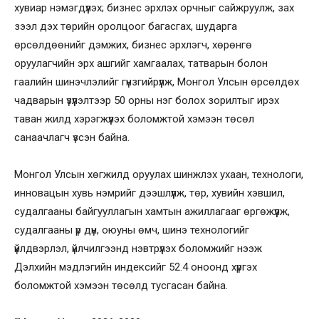
хувиар нэмэгдүүлэх; бизнес эрхлэх орчныг сайжруулж, зах
зээл дэх төрийн оролцоог багасгах, шударга
өрсөлдөөнийг дэмжих, бизнес эрхлэгч, хөрөнгө
оруулагчийн эрх ашгийг хамгаалах, татварын болон
гаалийн шинэчлэлийг гүнзгийрүүлж, Монгол Улсын өрсөлдөх
чадварын үзүүлэлтээр 50 орны нэг болох зорилтыг ирэх
таван жилд хэрэгжүүлэх боломжтой хэмээн төсөл
санаачлагч үзсэн байна.
Монгол Улсын хөгжилд оруулах шинжлэх ухаан, технологи,
инновацын хувь нэмрийг дээшлүүлж, төр, хувийн хэвшил,
судалгааны байгууллагын хамтын ажиллагааг өргөжүүлж,
судалгааны үр дүн, оюуны өмч, шинэ технологийг
үйлдвэрлэл, үйлчилгээнд нэвтрүүлэх боломжийг нээж
Дэлхийн мэдлэгийн индексийг 52.4 оноонд хүргэх
боломжтой хэмээн төсөлд тусгасан байна.