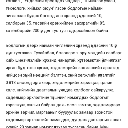
хөгжил”, “Үндэсний өрсөлдөх чадвар”, “Шинжлэх ухаан,
технологи, хиймэл оюун” гэсэн бодлогын найман
чиглэлээс бүрдэх бөгөөд энэ хүрээнд үндэсний 10,
салбарын 35, төсвийн ерөнхийлөн захирагчийн 85,
хөтөлбөрийн 200 үр дүнг тус тус тодорхойлсон байна.
Бодлогын дээрх найман чиглэлийн хүрээнд үндэсний 10 үр
дүнг тусгажээ. Тухайлбал, боловсрол, эрүүл мэндийн салбарт
хийх шинэчлэлийн хүрээнд чанартай, хүртээмжтэй үйлчилгээг
иргэн бүрд тэгш хүргэж, хөдөлмөрийн зах зээлийн эрэлтэд
нийцсэн хүний нөөцийг бэлтгэн, хүний хөгжлийн үзүүлэлтийг
0.813 оноонд хүргэхээр; хөдөлмөрийн харилцаа, цалин
хөлс, нийгмийн даатгалын уялдаа холбоог сайжруулж,
хөдөлмөр эрхлэлтийн түвшнийг нэмэгдүүлэх бодлогыг
хэрэгжүүлж, ажлын байран дахь осол гэмтэл, хөдөлмөрлөх
эрхийн зөрчил, маргааныг бууруулах замаар зохистой
хөдөлмөр эрхлэлтийг нэмэгдүүлж, дундаж давхаргын эзлэх
хувийг 20 хувиар нэмэгдүүлэхээр тусгасан байна. Мөн