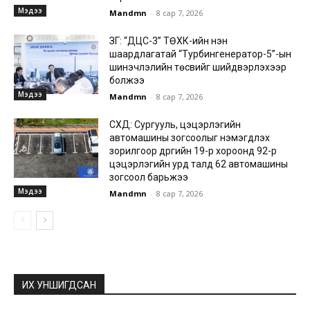
Мэдээ
Mandmn
-
8 сар 7, 2026
ЗГ: “ДЦС-3” ТӨХК-ийн нэн
шаардлагатай “Турбингенератор-5”-ын
шинэчлэлийн төсвийг шийдвэрлэхээр
болжээ
Мэдээ
Mandmn
-
8 сар 7, 2026
СХД: Сургууль, цэцэрлэгийн
автомашины зогсоолыг нэмэгдүүлэх
зорилгоор дүүргийн 19-р хороонд 92-р
цэцэрлэгийн урд талд 62 автомашины
зогсоол барьжээ
Мэдээ
Mandmn
-
8 сар 7, 2026
ИХ УНШИГДСАН