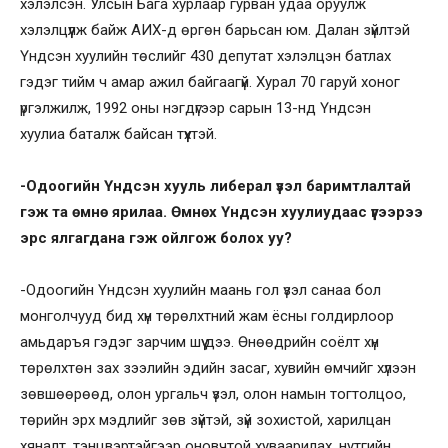
хэлэлсэн. Улсын Бага хурлаар гурван удаа оруулж
хэлэлцүүлж байж АИХ-д өргөн барьсан юм. Далан зүйлтэй
Үндсэн хуулийн төслийг 430 депутат хэлэлцэн батлах
гэдэг тийм ч амар ажил байгаагүй. Хурал 70 гаруй хоног
үргэлжилж, 1992 оны нэгдүгээр сарын 13-нд Үндсэн
хуулиа баталж байсан түүхтэй.
-Одоогийн Үндсэн хууль либерал үзэл баримтлалтай
гэж та өмнө ярилаа. Өмнөх Үндсэн хуулиудаас үүгээрээ
эрс ялгагдана гэж ойлгож болох уу?
-Одоогийн Үндсэн хуулийн маань гол үзэл санаа бол
монголчууд бид хүн төрөлхтний жам ёсны голдирлоор
амьдаръя гэдэг зарчим шүү дээ. Өнөөдрийн соёлт хүн
төрөлхтөн зах зээлийн эдийн засаг, хувийн өмчийг хүлээн
зөвшөөрөөд, олон ургальч үзэл, олон намын тогтолцоо,
төрийн эрх мэдлийг зөв зүйтэй, зүй зохистой, харилцан
хяналт, тэнцвэртэйгээр оновчтой хуваарилах, нутгийн