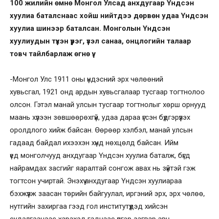
100 жилийн өмнө Монгол Улсад
анхдугаар Үндсэн
хуулиа бат
алснаас хойш нийтдээ дөрвөн удаа
Үндсэн
хуулиа
шинээр баталсан. Монголын Үндсэн
хуулиудын түүхэн үүрэг, үзэл санаа, онцлогийн талаар
товч тайлбарлаж өгнө үү.
-Монгол Улс 1911 оны үндэсний эрх чөлөөний
хувьсгал, 1921 онд ардын хувьсгалаар тусгаар тогтнолоо
олсон. Гэтэл манай улсын тусгаар тогтнолыг хөрш орнууд
маань хүлээн зөвшөөрөхгүй, удаа дараа үгсэн бүдгэрүүлэх
оролдлого хийж байсан. Өөрөөр хэлбэл, манай улсын
гадаад байдал ихээхэн хүнд нөхцөлд байсан. Ийм
үед монголчууд анхдугаар Үндсэн хуулиа баталж, бүгд
найрамдах засгийг яаралтай сонгож авах нь зүйтэй гэж
тогтсон учиртай. Энэхүү анхдугаар Үндсэн хуулиараа
бэхжүүлж заасан төрийн байгуулал, иргэний эрх, эрх чөлөө,
нутгийн захиргаа гээд гол институтүүдэд хийсэн