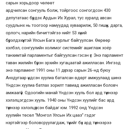
сарын хорьдоор чөлөөт
ардчилсан сонгууль болж, тойргоос сонгогдсон 430
депутатаас бүрдэх Ардын Их Хурал, тус хуралд авсан
суудлынх нь тоогоор намуудад хуваарилж, 50 гишүүн, дарга,
орлогч, нарийн бичигтэйгээ нийт 53 хүний
бүрэлдэхүүнтэй Улсын Бага хурлыг байгуулсан. Өөрөөр
хэлбэл, сонгуулийн холимог системийг ашиглаж хоёр
танхимтай парламентыг байгуулсан гэсэн үг. Энэ парламент
таван жилийн бүрэн эрхийн хугацаатай ажилласан. Ингээд
энэ парламент 1991 оны 11 дүгээр сарын 26-нд буюу
Анхдугаар үндсэн хуулиа баталсан өдөрт амжуулаад шинэ
Үндсэн хуулиа батлах зорилт тавиад ажилласан боловч
амжаагүй. Одоогийн манай Үндсэн хууль бол ард түмнээр
хэлэлцэгдсэн хууль. 1940 оны Үндсэн хуулийг бас ард
түмнээр хэлэлцүүлсэн байдаг юм. 1992 онд Үндсэн
хуулийн төсөл “Монгол Улсын Их цааз” гэдэг
нэртэйгээр боловсруулагдаж, түүнийг бүх ард түмнээрээ