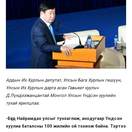
Ардын Их Хурлын депутат, Улсын Бага Хурлын гишүүн,
Улсын Их Хурлын дарга асан Гавьяат хуульч
Д.Лүндээжанцантай Монгол Улсын Үндсэн хуулийн
тухай ярилцлаа.
-Бүгд Найрамдах улсыг тунхаглаж, анхдугаар Үндсэн
хуулиа баталсны 100 жилийн ой тохиож байна.
Т
эртээ