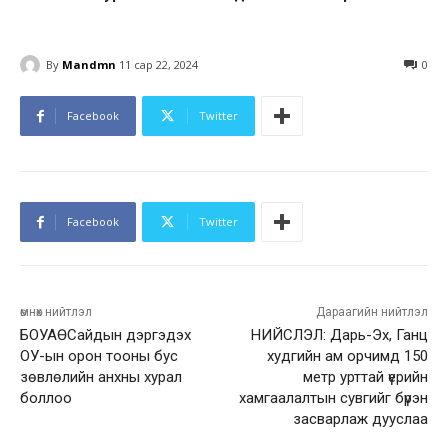
By
Mandmn
11 сар 22, 2024
0
Facebook
Twitter
Facebook
Twitter
өмнөх нийтлэл
Дараагийн нийтлэл
БОУАӨСайдын дэргэдэх
НИЙСЛЭЛ: Дарь-Эх, Ганц
ОУ-ын орон тооны бус
худгийн ам орчимд 150
зөвлөлийн анхны хурал
метр урттай үерийн
боллоо
хамгаалалтын сувгийг бүрэн
засварлаж дууслаа