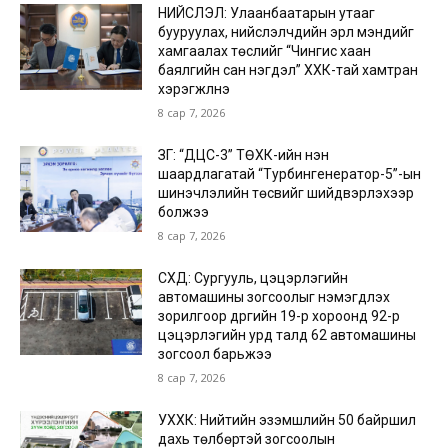
НИЙСЛЭЛ: Улаанбаатарын утааг
бууруулах, нийслэлчүүдийн эрүүл мэндийг
хамгаалах төслийг “Чингис хаан
баялгийн сан нэгдэл” ХХК-тай хамтран
хэрэгжүүлнэ
8 сар 7, 2026
ЗГ: “ДЦС-3” ТӨХК-ийн нэн
шаардлагатай “Турбингенератор-5”-ын
шинэчлэлийн төсвийг шийдвэрлэхээр
болжээ
8 сар 7, 2026
СХД: Сургууль, цэцэрлэгийн
автомашины зогсоолыг нэмэгдүүлэх
зорилгоор дүүргийн 19-р хороонд 92-р
цэцэрлэгийн урд талд 62 автомашины
зогсоол барьжээ
8 сар 7, 2026
УХХК: Нийтийн эзэмшлийн 50 байршил
дахь төлбөртэй зогсоолын