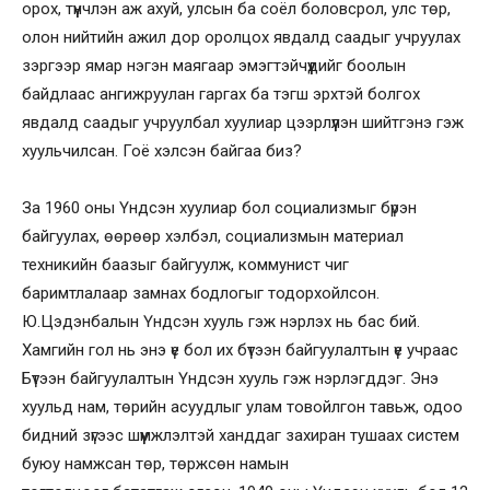
орох, түүнчлэн аж ахуй, улсын ба соёл боловсрол, улс төр,
олон нийтийн ажил дор оролцох явдалд саадыг учруулах
зэргээр ямар нэгэн маягаар эмэгтэйчүүдийг боолын
байдлаас ангижруулан гаргах ба тэгш эрхтэй болгох
явдалд саадыг учруулбал хуулиар цээрлүүлэн шийтгэнэ гэж
хуульчилсан. Гоё хэлсэн байгаа биз?
За 1960 оны Үндсэн хуулиар бол социализмыг бүрэн
байгуулах, өөрөөр хэлбэл, социализмын материал
техникийн баазыг байгуулж, коммунист чиг
баримтлалаар замнах бодлогыг тодорхойлсон.
Ю.Цэдэнбалын Үндсэн хууль гэж нэрлэх нь бас бий.
Хамгийн гол нь энэ үе бол их бүтээн байгуулалтын үе учраас
Бүтээн байгуулалтын Үндсэн хууль гэж нэрлэгддэг. Энэ
хуульд нам, төрийн асуудлыг улам товойлгон тавьж, одоо
бидний зүгээс шүүмжлэлтэй ханддаг захиран тушаах систем
буюу намжсан төр, төржсөн намын