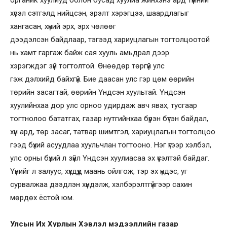
органик хуулиуд болон бусад хуулиа жинхэнэ ард түмний
хүсэл сэтгэлд нийцсэн, эрэлт хэрэгцээ, шаардлагыг
хангасан, хүний эрх, эрх чөлөөг
дээдэлсэн байдлаар, тэгээд хариуцлагын тогтолцоотой
нь хамт гаргаж байж сая хууль амьдрал дээр
хэрэгждэг зүй тогтолтой. Өнөөдөр төргүй улс
гэж дэлхийд байхгүй. Бие даасан улс гэр цөм өөрийн
төрийн засагтай, өөрийн Үндсэн хуультай. Үндсэн
хуулийнхаа дор улс орноо удирдаж авч явах, тусгаар
тогтнолоо бататгах, газар нутгийнхаа бүрэн бүтэн байдал,
хүн ард, төр засаг, татвар шимтгэл, хариуцлагын тогтолцоо
гээд бүхий асуудлаа хуульчлан тогтооно. Нэг үгээр хэлбэл,
улс орны бүхий л зүйл Үндсэн хуулиасаа эх үүсэлтэй байдаг.
Үүнийг л залуус, хүүхдүүд маань ойлгож, тэр эх үндэс, уг
сурвалжаа дээдлэн хүндэлж, хэлбэрэлтгүйгээр сахин
мөрдөх ёстой юм.
Улсын Их Хурлын Хэвлэл мэдээллийн газар