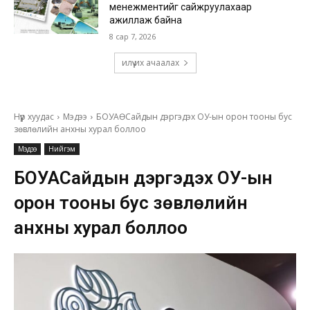
менежментийг сайжруулахаар
ажиллаж байна
8 сар 7, 2026
илүү их ачаалах