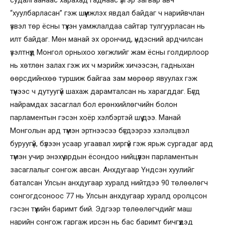
судалгаанаас харахад гаднаас үлгэр загвар авч
“хуулбарласан” гэж шүүмжлэх явдал байдаг ч нарийвчлан
үзвэл төр ёсны түүхэн уамжлалдаа сайтар тулгуурласан нь
илт байдаг. Мөн манай эх орончид, үндэсний ардчилсан
үзэлтнүүд Монгол орныхоо хөгжлийг жам ёсны голдирлоор
нь хөтлөн залах гэж их ч мэрийж хичээсэн, гадныхан
өөрсдийнхөө туршиж байгаа зам мөрөөр явуулах гэж
түүнээс ч дутуугүй шахаж дарамталсан нь харагддаг. Бүгд
найрамдах засаглал бол ерөнхийлөгчийн болон
парламентын гэсэн хоёр хэлбэртэй шүү дээ. Манай
Монголын ард түмэн эртнээсээ бүгдээрээ хэлэлцвэл
буруугүй, бүлээн усаар угаавал хиргүй гэж ярьж сургадаг ард
түмэн учир энэхүү ардын ёсондоо нийцүүлэн парламентын
засаглалыг сонгож авсан. Анхдугаар Үндсэн хуулийг
баталсан Улсын анхдугаар хуралд нийтдээ 90 төлөөлөгч
сонгогдсоноос 77 нь Улсын анхдугаар хуралд оролцсон
гэсэн түүхийн баримт бий. Эдгээр төлөөлөгчдийг маш
нарийн сонгож гаргаж ирсэн нь бас баримт бичгүүдэд