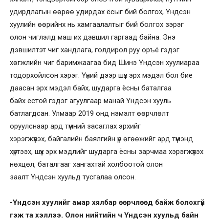
удирдлагын өөрөө удирдах ёсыг бий болгох, Үндсэн
хуулийн өөрийнх нь хамгаалалтыг бий болгох зэрэг
олон чиглэлд маш их дэвшил гаргаад байна. Энэ
дэвшилтэт чиг хандлага, голдирол руу оръё гэдэг
хөгжлийн чиг баримжаагаа бид Шинэ Үндсэн хуулиараа
тодорхойлсон хэрэг. Үүний дээр шүүх эрх мэдэл бол бие
даасан эрх мэдэл байх, шударга ёсны баталгаа
байх ёстой гэдэг агуулгаар манай Үндсэн хууль
батлагдсан. Улмаар 2019 онд нэмэлт өөрчлөлт
оруулснаар ард түмний засаглах эрхийг
хэрэгжүүлэх, байгалийн баялгийн үр өгөөжийг ард түмэнд
хүртээх, шүүх эрх мэдлийг шударга ёсны зарчмаа хэрэгжүүлэх
нөхцөл, баталгааг хангахтай холбоотой олон
заалт Үндсэн хуульд тусгалаа олсон.
-Үндсэн хуулийг амар хялбар өөрчлөөд байж болохгүй
гэж та хэллээ. Олон нийтийн ч
Үндсэн хуульд байн