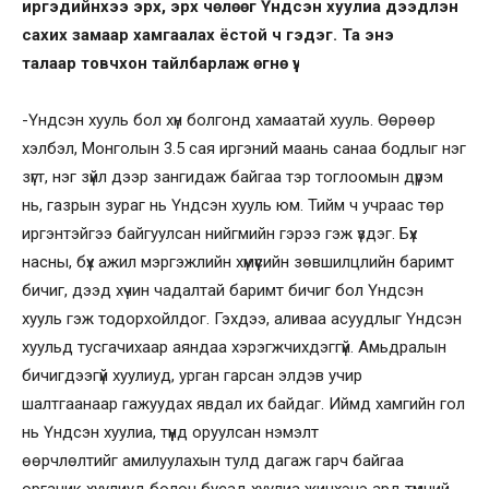
иргэдийнхээ эрх, эрх чөлөөг
Үндсэн хуулиа дээдлэн
сахих замаар
хамгаалах ёстой
ч гэдэг.
Та эн
э
талаар
товч
хон тайлбарлаж өгнө үү.
-Үндсэн хууль бол хүн болгонд хамаатай хууль. Өөрөөр
хэлбэл, Монголын 3.5 сая иргэний маань санаа бодлыг нэг
зүгт, нэг зүйл дээр зангидаж байгаа тэр тоглоомын дүрэм
нь, газрын зураг нь Үндсэн хууль юм. Тийм ч учраас төр
иргэнтэйгээ байгуулсан нийгмийн гэрээ гэж үздэг. Бүх
насны, бүх ажил мэргэжлийн хүмүүсийн зөвшилцлийн баримт
бичиг, дээд хүчин чадалтай баримт бичиг бол Үндсэн
хууль гэж тодорхойлдог. Гэхдээ, аливаа асуудлыг Үндсэн
хуульд тусгачихаар аяндаа хэрэгжчихдэггүй. Амьдралын
бичигдээгүй хуулиуд, урган гарсан элдэв учир
шалтгаанаар гажуудах явдал их байдаг. Иймд хамгийн гол
нь Үндсэн хуулиа, түүнд оруулсан нэмэлт
өөрчлөлтийг амилуулахын тулд дагаж гарч байгаа