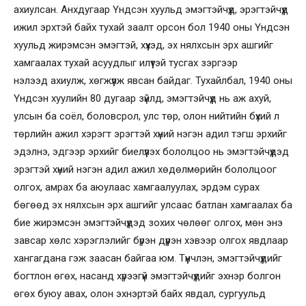
ахиулсан. Анхдугаар Үндсэн хуульд эмэгтэйчүүд, эрэгтэйчүүд
ижил эрхтэй байх тухай заалт орсон бол 1940 оны Үндсэн
хуульд жирэмсэн эмэгтэй, хүүхэд, эх нялхсын эрх ашгийг
хамгаалах тухай асуудлыг илүүтэй тусгах зэргээр
нэлээд ахиулж, хөгжүүлж явсан байдаг. Тухайлбал, 1940 оны
Үндсэн хуулийн 80 дугаар зүйлд, эмэгтэйчүүд нь аж ахуй,
улсын ба соёл, боловсрол, улс төр, олон нийтийн бүхий л
төрлийн ажил хэрэгт эрэгтэй хүний нэгэн адил тэгш эрхийг
эдэлнэ, эдгээр эрхийг биелүүлэх бололцоо нь эмэгтэйчүүдэд
эрэгтэй хүний нэгэн адил ажил хөдөлмөрийн бололцоог
олгох, амрах ба аюулаас хамгаалуулах, эрдэм сурах
бөгөөд эх нялхсын эрх ашгийг улсаас батлан хамгаалах ба
бие жирэмсэн эмэгтэйчүүдэд зохих чөлөөг олгох, мөн энэ
завсар хөлс хэрэглэлийг бүрэн дүүрэн хэвээр олгох явдлаар
хангагдана гэж заасан байгаа юм. Түүнчлэн, эмэгтэйчүүдийг
богтлон өгөх, насанд хүрээгүй эмэгтэйчүүдийг эхнэр болгон
өгөх буюу авах, олон эхнэртэй байх явдал, сургуульд