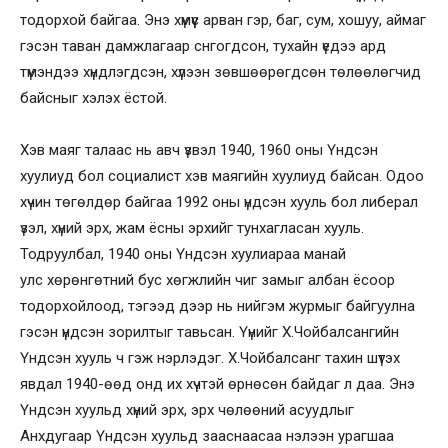
тодорхой байгаа. Энэ хүмүүс арван гэр, баг, сум, хошуу, аймаг
гэсэн таван дамжлагаар снгогдсон, тухайн үедээ ард
түмэндээ хүндлэгдсэн, хүлээн зөвшөөрөгдсөн төлөөлөгчид
байсныг хэлэх ёстой.
Хэв маяг талаас нь авч үзвэл 1940, 1960 оны Үндсэн
хуулиуд бол социалист хэв маягийн хуулиуд байсан. Одоо
хүчин төгөлдөр байгаа 1992 оны үндсэн хууль бол либерал
үзэл, хүний эрх, жам ёсны эрхийг тунхагласан хууль.
Тодруулбал, 1940 оны Үндсэн хуулиараа манай
улс хөрөнгөтний бус хөгжлийн чиг замыг албан ёсоор
тодорхойлоод, тэгээд дээр нь нийгэм журмыг байгуулна
гэсэн үндсэн зорилтыг тавьсан. Үүнийг Х.Чойбалсангийн
Үндсэн хууль ч гэж нэрлэдэг. Х.Чойбалсанг тахин шүтэх
явдал 1940-өөд онд их хүчтэй өрнөсөн байдаг л даа. Энэ
Үндсэн хуульд хүний эрх, эрх чөлөөний асуудлыг
Анхдугаар Үндсэн хуульд зааснаасаа нэлээн урагшаа