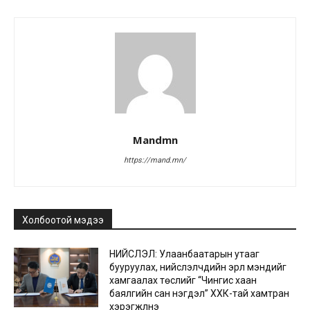
Mandmn
https://mand.mn/
Холбоотой мэдээ
НИЙСЛЭЛ: Улаанбаатарын утааг
бууруулах, нийслэлчүүдийн эрүүл мэндийг
хамгаалах төслийг “Чингис хаан
баялгийн сан нэгдэл” ХХК-тай хамтран
хэрэгжүүлнэ