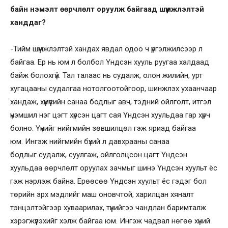
байн нэмэлт өөрчлөлт
оруул
ж
байгаад
шүүмжлэлтэй
ханд
даг?
-Тийм шүүмжлэлтэй хандах явдал одоо ч үргэлжилсээр л
байгаа. Ер нь юм л болбол Үндсэн хууль руугаа халдаад
байж болохгүй. Тал талаас нь судалж, олон жилийн, урт
хугацааны судалгаа нотолгоотойгоор, шинжлэх ухаанчаар
хандаж, хүмүүсийн санаа бодлыг авч, тэдний ойлголт, итгэл
үнэмшил нэг цэгт хүрсэн цагт сая Үндсэн хуульдаа гар хүрч
болно. Үүнийг нийгмийн зөвшилцөл гэж яриад байгаа
юм. Ингэж нийгмийн бүхий л давхрааны санаа
бодлыг судалж, суулгаж, ойлголцсон цагт Үндсэн
хуульдаа өөрчлөлт оруулах зачмыг шинэ Үндсэн хуульт ёс
гэж нэрлэж байна. Ерөөсөө Үндсэн хуульт ёс гэдэг бол
төрийн эрх мэдлийг маш оновчтой, харилцан хяналт
тэнцэлтэйгээр хуваарилах, түүнийгээ чандлан баримталж
хэрэгжүүлэхийг хэлж байгаа юм. Ингэж чадвал нөгөө хүний