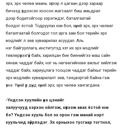
эрх, эрх чөлөө маань зүгээр л цагаан дээр хараар
бичээд үлдээсэн хоосон жагсаалт биш амьдрал
дээр бодитойгоор хэрэгждэг, баталгаатай
болдог ёстой. Тодруулах юм бол, хүний эрх, эрх чөлөөг
баталгаатай болгодог гол арга зам бол төрийн эрх
мэдлийг л зөв хуваарилах асуудал. Аль
нэг байгууллага, институтэд хэт их эрх мэдлийг
төвлөрүүлэхгүй байх, харилцан бие биенийгээ маш сайн
хянаж чаддаг байх, нэг нь нөгөөгийнхөө ажлыг хийлгэж
чаддаг байх, хариуцлага тооцож чаддаг байхыг төрийн
эрх мэдлийн хуваарилалт зөв, тэнцвэртэй байна гэж
үзнэ. Үүний үр дүнд хүний эрх, эрх чөлөө хангагдана.
-Ү
ндсэн хуулийн үнэ цэнийг
залуучууд
хэрхэн
ойлгож
,
хүлээж ав
ах ёстой юм
бэ?
Үндсэн хуул
ь бол эх орон гэж манай нэрт
хуульчид зүйрлэдэг. Э
х орныхоо тусгаар тогтнол
,