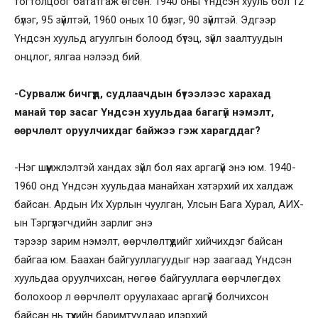
тогтолцоог бататгаж өгсөн. 1940 оны Үндсэн хууль бол 12
бүлэг, 95 зүйлтэй, 1960 оных 10 бүлэг, 90 зүйлтэй. Эдгээр
Үндсэн хуульд агуулгын болоод бүтэц, зүйл заалтуудын
онцлог, ялгаа нэлээд бий.
-Сурвалж бичгүүд, судлаачдын бүтээлээс харахад
манай төр засаг Үндсэн хуульдаа багагүй нэмэлт,
өөрчлөлт оруулчихдаг байжээ гэж харагддаг?
-Нэг шүүмжлэлтэй хандах зүйл бол яах аргагүй энэ юм. 1940-
1960 онд Үндсэн хуульдаа манайхан хэтэрхий их халдаж
байсан. Ардын Их Хурлын чуулган, Улсын Бага Хурал, АИХ-
ын Тэргүүлэгчдийн зарлиг энэ
тэрээр зарим нэмэлт, өөрчлөлтүүдийг хийчихдэг байсан
байгаа юм. Баахан байгууллагуудыг нэр заагаад Үндсэн
хуульдаа оруулчихсан, нөгөө байгууллага өөрчлөгдөх
болохоор л өөрчлөлт оруулахаас аргагүй болчихсон
байсан нь түүхийн баримтуудаар илэрхий