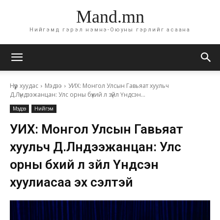
Mand.mn
Нийгэмд гэрэл нэмнэ-Оюуны гэрлийг асаана
Нүүр хуудас
Мэдээ
УИХ: Монгол Улсын Гавьяат хуульч
Д.Лүндээжанцан: Улс орны бүхий л зүйл Үндсэн...
Мэдээ
Нийгэм
УИХ: Монгол Улсын Гавьяат
хуульч Д.Лүндээжанцан: Улс
орны бүхий л зүйл Үндсэн
хуулиасаа эх үүсэлтэй