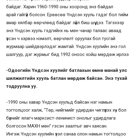
байдаг. Харин 1960-1990 оны хооронд энэ байдал
арай гайгүй болсон. Ерөөсөө Үндсэн хууль гэдэг бол тийм
амар хялбар өөрчлөөд байдаг зүйл биш шүү дээ. Тэгэхээр
энэ Үндсэн хууль гэдгийнх нь мөн чанар талаас аваад
үзсэн ч хэрвээ нэмэлт, өөрчлөлт оруулах бол тусгай
журмаар шийдвэрлэдэг жамтай. Үндсэн хуулийн энэ гол
шалгуур, дэг журмыг бид 1992 оноос хойш мөрдөж ирлээ.
-Одоогийн Үндсэн хуулийг батлахын өмнө манай улс
шилжилтийн хууль батлан мөрдөж байсан. Энэ тухай
тодруулна уу.
-1990 оны хавар Үндсэн хуульд байсан нэг намын
тогтолцоог халж, “Төр, нийгмийг удирдан чиглүүлэх хүч бол
бүхнийг ялагч марксист-ленинист онолыг удирдлага
болгосон МАХН мөн” гэсэн заалтыг авч хаясан.
Ингэж Үндсэн хуулийн үзэл санаа олон намын тогтолцоо