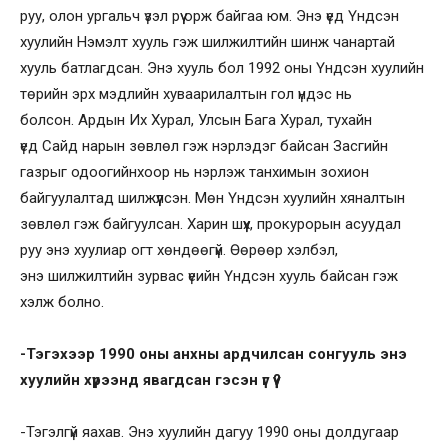
руу, олон ургальч үзэл рүү орж байгаа юм. Энэ үед Үндсэн
хуулийн Нэмэлт хууль гэж шилжилтийн шинж чанартай
хууль батлагдсан. Энэ хууль бол 1992 оны Үндсэн хуулийн
төрийн эрх мэдлийн хуваарилалтын гол үндэс нь
болсон. Ардын Их Хурал, Улсын Бага Хурал, тухайн
үед Сайд нарын зөвлөл гэж нэрлэдэг байсан Засгийн
газрыг одоогийнхоор нь нэрлэж танхимын зохион
байгуулалтад шилжүүлсэн. Мөн Үндсэн хуулийн хяналтын
зөвлөл гэж байгуулсан. Харин шүүх, прокурорын асуудал
руу энэ хуулиар огт хөндөөгүй. Өөрөөр хэлбэл,
энэ шилжилтийн зурвас үеийн Үндсэн хууль байсан гэж
хэлж болно.
-Тэгэхээр 1990 оны анхны ардчилсан сонгууль энэ
хуулийн хүрээнд явагдсан гэсэн үг үү?
-Тэгэлгүй яахав. Энэ хуулийн дагуу 1990 оны долдугаар