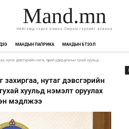
Mand.mn
Нийгэмд гэрэл нэмнэ-Оюуны гэрлийг асаана
ДЭЭ
МАНДЫН ПАПРИКА
МАНДЫН БҮТЭЭЛ
а, нутаг дэвсгэрийн нэгж, түүний удирдлагын тухай хуульд...
г захиргаа, нутаг дэвсгэрийн
 тухай хуульд нэмэлт оруулах
өн мэдүүлжээ