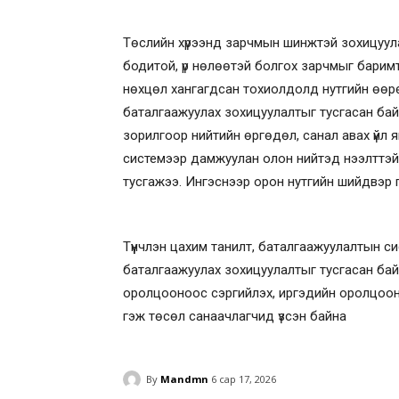
Төслийн хүрээнд зарчмын шинжтэй зохицуула
бодитой, үр нөлөөтэй болгох зарчмыг барим
нөхцөл хангагдсан тохиолдолд нутгийн өөрө
баталгаажуулах зохицуулалтыг тусгасан байн
зорилгоор нийтийн өргөдөл, санал авах үйл яв
системээр дамжуулан олон нийтэд нээлттэй
тусгажээ. Ингэснээр орон нутгийн шийдвэр г
Түүнчлэн цахим танилт, баталгаажуулалтын с
баталгаажуулах зохицуулалтыг тусгасан бай
оролцооноос сэргийлэх, иргэдийн оролцооны 
гэж төсөл санаачлагчид үзсэн байна
By
Mandmn
6 сар 17, 2026