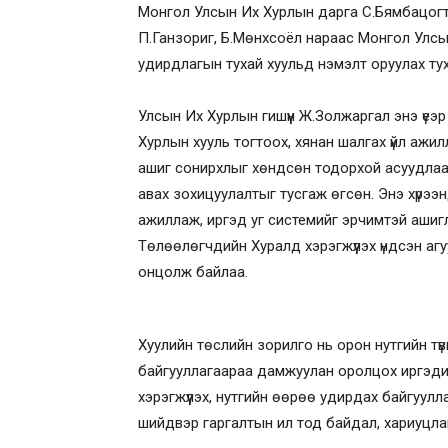
Монгол Улсын Их Хурлын дарга С.Бямбацогтод
П.Ганзориг, Б.Мөнхсоёл нараас Монгол Улсын 
удирдлагын тухай хуульд нэмэлт оруулах тух
Улсын Их Хурлын гишүүн Ж.Золжаргал энэ үеэ
Хурлын хууль тогтоох, хянан шалгах үйл ажи
ашиг сонирхлыг хөндсөн тодорхой асуудлаар
авах зохицуулалтыг тусгаж өгсөн. Энэ хүрээ
ажиллаж, иргэд уг системийг эрчимтэй аши
Төлөөлөгчдийн Хуралд хэрэгжүүлэх үндсэн аг
онцолж байлаа.
Хуулийн төслийн зорилго нь орон нутгийн т
байгууллагаараа дамжуулан оролцох иргэди
хэрэгжүүлэх, нутгийн өөрөө удирдах байгуулл
шийдвэр гаргалтын ил тод байдал, хариуцла