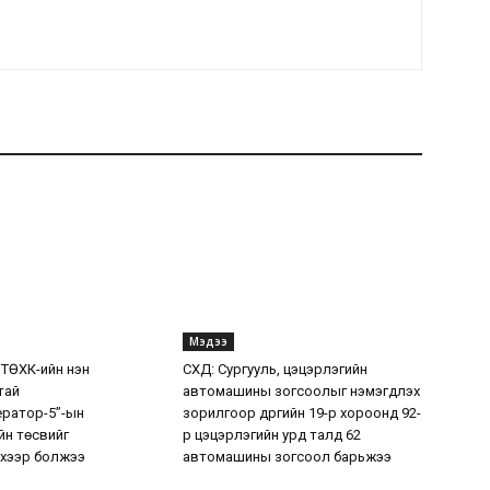
Мэдээ
 ТӨХК-ийн нэн
СХД: Сургууль, цэцэрлэгийн
тай
автомашины зогсоолыг нэмэгдүүлэх
ератор-5”-ын
зорилгоор дүүргийн 19-р хороонд 92-
н төсвийг
р цэцэрлэгийн урд талд 62
хээр болжээ
автомашины зогсоол барьжээ