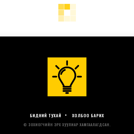
БИДНИЙ ТУХАЙ
ХОЛБОО БАРИХ
© ЗОХИОГЧИЙН ЭРХ ХУУЛИАР ХАМГААЛАГДСАН.