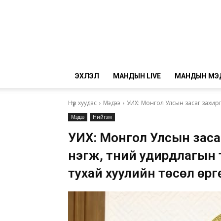
ЭХЛЭЛ
МАНДЫН LIVE
МАНДЫН МЭ
Нүүр хуудас
Мэдээ
УИХ: Монгол Улсын засаг захирга
Мэдээ
Нийгэм
УИХ: Монгол Улсын заса
нэгж, түүний удирдлагын
тухай хуулийн төсөл өрг