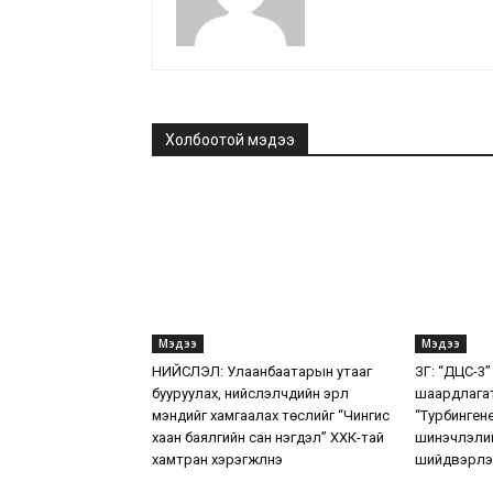
Холбоотой мэдээ
Мэдээ
Мэдээ
НИЙСЛЭЛ: Улаанбаатарын утааг
ЗГ: “ДЦС-3”
бууруулах, нийслэлчүүдийн эрүүл
шаардлага
мэндийг хамгаалах төслийг “Чингис
“Турбинген
хаан баялгийн сан нэгдэл” ХХК-тай
шинэчлэлий
хамтран хэрэгжүүлнэ
шийдвэрлэ