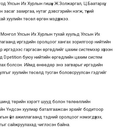
 Улсын Их Хурлын гишүүн Ж.Золжаргал, Ц.Баатархүү,
засаг захиргаа, нутаг дэвсгэрийн нэгж, түүний
ай хуулийн төсөл өргөн мэдүүлжээ.
р Монгол Улсын Их Хурлын тухай хуульд Улсын Их
ллагаанд иргэдийн оролцоог хангах зорилгоор нийтийн
 иргэдээс гаргасан өргөдлийг цахим системээр хүлээн
нд D.petition буюу нийтийн өргөдлийн цахим систем
глах болсон. Иймд өнөөдөр энэ загварыг иргэдийн
уулгыг хуулийн төсөлд тусган боловсруулсан гэдгийг
үвшинд төрийн хэрэгт шууд болон төлөөллийн
йн Үндсэн хуулиар баталгаажсан эрхийг бодитоор
агын үйл ажиллагаанд тэдний оролцоог нэмэгдүүлэх,
гыг сайжруулахад чиглэсэн байна.