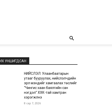
ИХ УНШИГДСАН
НИЙСЛЭЛ: Улаанбаатарын
утааг бууруулах, нийслэлчүүдийн
эрүүл мэндийг хамгаалах төслийг
“Чингис хаан баялгийн сан
нэгдэл” ХХК-тай хамтран
хэрэгжүүлнэ
8 сар 7, 2026