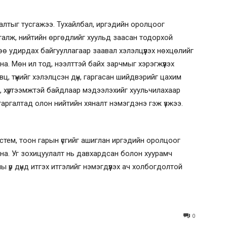
лтыг тусгажээ. Тухайлбал, иргэдийн оролцоог
талж, нийтийн өргөдлийг хуульд заасан тодорхой
ө удирдах байгууллагаар заавал хэлэлцүүлэх нөхцөлийг
а. Мөн ил тод, нээлттэй байх зарчмыг хэрэгжүүлэх
ц, түүнийг хэлэлцсэн дүн, гаргасан шийдвэрийг цахим
, хүртээмжтэй байдлаар мэдээлэхийг хуульчилахаар
аргалтад олон нийтийн хяналт нэмэгдэнэ гэж үзжээ.
истем, тоон гарын үсгийг ашиглан иргэдийн оролцоог
на. Уг зохицуулалт нь давхардсан болон хуурамч
үр дүнд итгэх итгэлийг нэмэгдүүлэх ач холбогдолтой
0