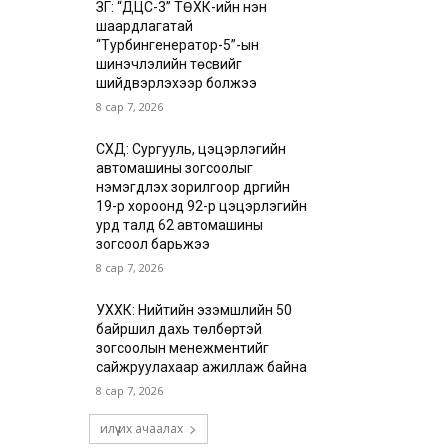
ЗГ: “ДЦС-3” ТӨХК-ийн нэн
шаардлагатай
“Турбингенератор-5”-ын
шинэчлэлийн төсвийг
шийдвэрлэхээр болжээ
8 сар 7, 2026
СХД: Сургууль, цэцэрлэгийн
автомашины зогсоолыг
нэмэгдүүлэх зорилгоор дүүргийн
19-р хороонд 92-р цэцэрлэгийн
урд талд 62 автомашины
зогсоол барьжээ
8 сар 7, 2026
УХХК: Нийтийн эзэмшлийн 50
байршил дахь төлбөртэй
зогсоолын менежментийг
сайжруулахаар ажиллаж байна
8 сар 7, 2026
илүү их ачаалах