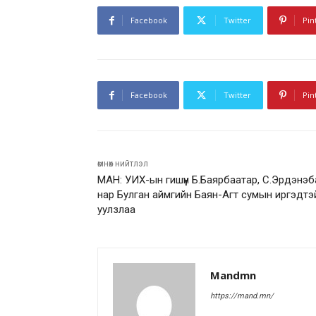
Facebook
Twitter
Pin
Facebook
Twitter
Pin
өмнөх нийтлэл
МАН: УИХ-ын гишүүн Б.Баярбаатар, С.Эрдэнэб
нар Булган аймгийн Баян-Агт сумын иргэдтэ
уулзлаа
Mandmn
https://mand.mn/