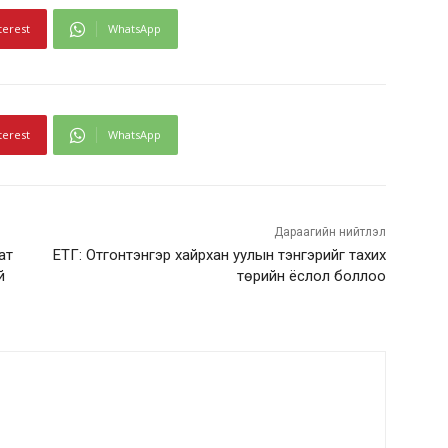
terest
WhatsApp
terest
WhatsApp
Дараагийн нийтлэл
ат
ЕТГ: Отгонтэнгэр хайрхан уулын тэнгэрийг тахих
й
төрийн ёслол боллоо