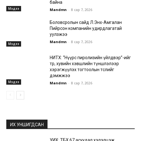
байна
Мэдээ
Mandmn
-
8 сар 7, 2026
Боловсролын сайд Л.Энх-Амгалан
Пийрсон компанийн удирдлагатай
уулзжээ
Mandmn
-
8 сар 7, 2026
Мэдээ
НИТХ: “Нүүрс пиролизийн үйлдвэр”-ийг
төр, хувийн хэвшлийн түншлэлээр
хэрэгжүүлэх тогтоолын төслийг
дэмжжээ
Мэдээ
Mandmn
-
8 сар 7, 2026
ИХ УНШИГДСАН
УИХ: ТБХ 67 асуудал хэлэлцэж,