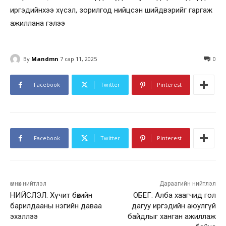
иргэдийнхээ хүсэл, зорилгод нийцсэн шийдвэрийг гаргаж
ажиллана гэлээ
By
Mandmn
7 сар 11, 2025
0
Facebook
Twitter
Pinterest
Facebook
Twitter
Pinterest
өмнөх нийтлэл
Дараагийн нийтлэл
НИЙСЛЭЛ: Хүчит бөхийн
ОБЕГ: Алба хаагчид гол
барилдааны нэгийн даваа
дагуу иргэдийн аюулгүй
эхэллээ
байдлыг ханган ажиллаж