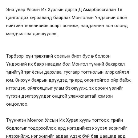
Энэ үеэр Улсын Их Хурлын дарга Д.Амарбаясгалан Төв
цэнгэлдэх хүрээлэнд байрлах Монголын Үндэсний олон
нийтийн телевизийн асарт зочилж, наадамчин зон олонд
мэндчилгээ дэвшүүлэв.
Тэрбээр, хүн төрөлхтөний соёлын биет бус өв болсон
Үндэсний их баяр наадам бол Монгол түмний бахархал
төдийгүй төрт ёсны дархлаа, тусгаар тогтнолын илэрхийлэл
юм. Энэхүү баярын өдрүүдэд төр ард олонтойгоо ойр байж,
итгэлцэл, ойлголцлыг улам бэхжүүлж, эх оронч үзлийг
түгээн дэлгэрүүлдэг онцгой уламжлалтай хэмээн
онцоллоо.
Түүнчлэн Монгол Улсын Их Хурал хууль тогтоох, төрийн
бодлогыг тодорхойлох, ард иргэдийнхээ хүсэл зоригийг
илэрхийлж, нэг жилийг ардаа үдэж буй бөгөөд цаашид ард