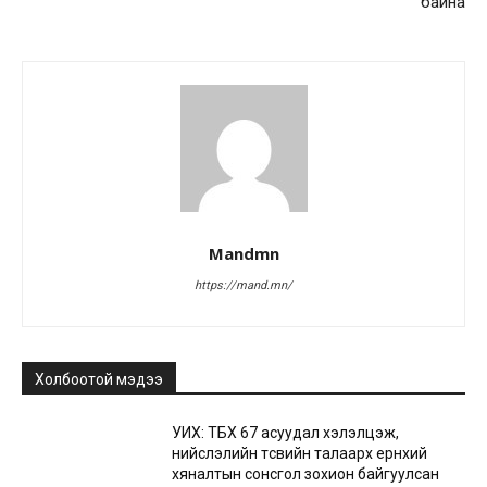
байна
Mandmn
https://mand.mn/
Холбоотой мэдээ
УИХ: ТБХ 67 асуудал хэлэлцэж,
нийслэлийн төсвийн талаарх ерөнхий
хяналтын сонсгол зохион байгуулсан