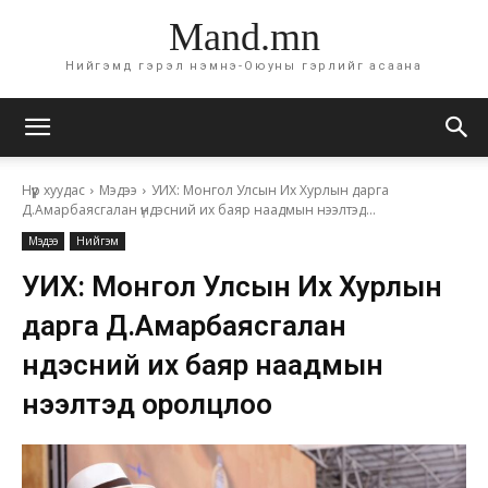
Mand.mn
Нийгэмд гэрэл нэмнэ-Оюуны гэрлийг асаана
Нүүр хуудас
Мэдээ
УИХ: Монгол Улсын Их Хурлын дарга
Д.Амарбаясгалан үндэсний их баяр наадмын нээлтэд...
Мэдээ
Нийгэм
УИХ: Монгол Улсын Их Хурлын
дарга Д.Амарбаясгалан
үндэсний их баяр наадмын
нээлтэд оролцлоо