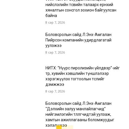
нийслэлийн төсвийн талаарх ерөнхий
хяналтын сонсгол зохион байгуулсан
байна
8 сар 7, 2026
Боловсролын сайд Л.Энх-Амгалан
Пийрсон компанийн удирдлагатай
уулзжээ
8 сар 7, 2026
НИТХ: “Нүүрс пиролизийн үйлдвэр”-ийг
төр, хувийн хэвшлийн түншлэлээр
хэрэгжүүлэх тогтоолын төслийг
дэмжжээ
8 сар 7, 2026
Боловсролын сайд Л.Энх-Амгалан
“Дэлхийн залуу манлайлагчид”
нийгэмлэгийн төлөөлөгчидтэй уулзаж,
хамтын ажиллагааны боломжуудыг
хэлэлцжээ