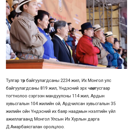
Тулгар төр байгуулагдсаны 2234 жил, Их Монгол улс
байгуулагдсаны 819 жил, Үндэсний эрх чөлөө, тусгаар
тогтнолоо сэргээн мандуулсны 114 жил, Ардын
хувьсгалын 104 жилийн ой, Ардчилсан хувьсгалын 35
жилийн ойн Үндэсний их баяр наадмын нээлтийн үйл
ажиллагаанд Монгол Улсын Их Хурлын дарга
Д.Амарбаясгалан оролцлоо.