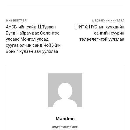
өмнөх нийтлэл
Дараагийн нийтлэл
АҮЭБ-ийн сайд Ц.Туваан
НИТХ: НҮБ-ын хүүхдийн
Бүгд Найрамдах Солонгос
сангийн суурин
улсаас Монгол улсад
төлөөлөгчтэй уулзлаа
суугаа элчин сайд Чой Жин
Воныг хүлээн авч уулзлаа
Mandmn
https://mand.mn/