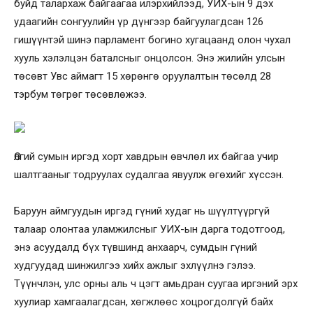
буйд талархаж байгаагаа илэрхийлээд, УИХ-ын 9 дэх
удаагийн сонгуулийн үр дүнгээр байгуулагдсан 126
гишүүнтэй шинэ парламент богино хугацаанд олон чухал
хууль хэлэлцэн баталсныг онцолсон. Энэ жилийн улсын
төсөвт Увс аймагт 15 хөрөнгө оруулалтын төсөлд 28
тэрбум төгрөг төсөвлөжээ.
Өлгий сумын иргэд хорт хавдрын өвчлөл их байгаа учир
шалтгааныг тодруулах судалгаа явуулж өгөхийг хүссэн.
Баруун аймгуудын иргэд гүний худаг нь шүүлтүүргүй
талаар олонтаа уламжилсныг УИХ-ын дарга тодотгоод,
энэ асуудалд бүх түвшинд анхаарч, сумдын гүний
худгуудад шинжилгээ хийх ажлыг эхлүүлнэ гэлээ.
Түүнчлэн, улс орны аль ч цэгт амьдран суугаа иргэний эрх
хуулиар хамгаалагдсан, хөгжлөөс хоцрогдолгүй байх