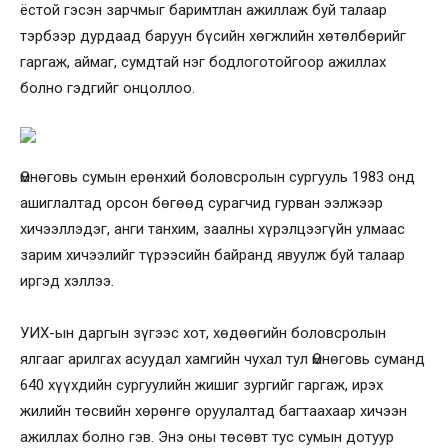
ёстой гэсэн зарчмыг баримтлан ажиллаж буй талаар
тэрбээр дурдаад баруун бүсийн хөгжлийн хөтөлбөрийг
гаргаж, аймаг, сумдтай нэг бодлоготойгоор ажиллах
болно гэдгийг онцоллоо.
Өмнөговь сумын ерөнхий боловсролын сургууль 1983 онд
ашиглалтад орсон бөгөөд сурагчид гурван ээлжээр
хичээллэдэг, анги танхим, заалны хүрэлцээгүйн улмаас
зарим хичээлийг түрээсийн байранд явуулж буй талаар
иргэд хэллээ.
УИХ-ын даргын зүгээс хот, хөдөөгийн боловсролын
ялгааг арилгах асуудал хамгийн чухал тул Өмнөговь суманд
640 хүүхдийн сургуулийн жишиг зургийг гаргаж, ирэх
жилийн төсвийн хөрөнгө оруулалтад багтаахаар хичээн
ажиллах болно гэв. Энэ оны төсөвт тус сумын дотуур