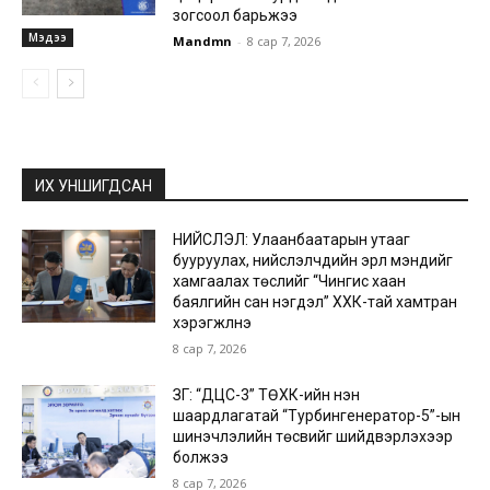
зогсоол барьжээ
Мэдээ
Mandmn
-
8 сар 7, 2026
ИХ УНШИГДСАН
НИЙСЛЭЛ: Улаанбаатарын утааг
бууруулах, нийслэлчүүдийн эрүүл мэндийг
хамгаалах төслийг “Чингис хаан
баялгийн сан нэгдэл” ХХК-тай хамтран
хэрэгжүүлнэ
8 сар 7, 2026
ЗГ: “ДЦС-3” ТӨХК-ийн нэн
шаардлагатай “Турбингенератор-5”-ын
шинэчлэлийн төсвийг шийдвэрлэхээр
болжээ
8 сар 7, 2026