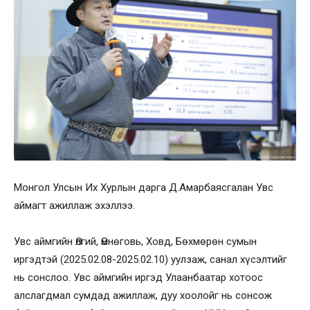
Монгол Улсын Их Хурлын дарга Д.Амарбаясгалан Увс
аймагт ажиллаж эхэллээ.
Увс аймгийн Өлгий, Өмнөговь, Ховд, Бөхмөрөн сумын
иргэдтэй (2025.02.08-2025.02.10) уулзаж, санал хүсэлтийг
нь сонслоо. Увс аймгийн иргэд Улаанбаатар хотоос
алслагдмал сумдад ажиллаж, дуу хоолойг нь сонсож