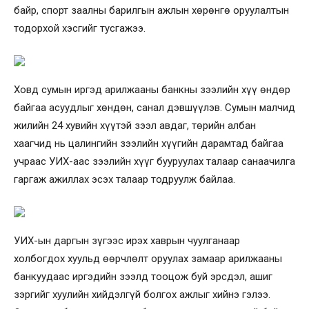
байр, спорт заалны барилгын ажлын хөрөнгө оруулалтын
тодорхой хэсгийг тусгажээ.
Ховд сумын иргэд арилжааны банкны зээлийн хүү өндөр
байгаа асуудлыг хөндөн, санал дэвшүүлэв. Сумын малчид
жилийн 24 хувийн хүүтэй зээл авдаг, төрийн албан
хаагчид нь цалингийн зээлийн хүүгийн дарамтад байгаа
учраас УИХ-аас зээлийн хүүг бууруулах талаар санаачилга
гаргаж ажиллах эсэх талаар тодруулж байлаа.
УИХ-ын даргын зүгээс ирэх хаврын чуулганаар
холбогдох хуульд өөрчлөлт оруулах замаар арилжааны
банкуудаас иргэдийн зээлд тооцож буй эрсдэл, ашиг
зэргийг хуулийн хийдэлгүй болгох ажлыг хийнэ гэлээ.