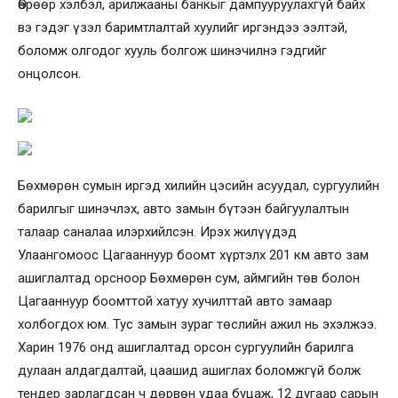
Өөрөөр хэлбэл, арилжааны банкыг дампууруулахгүй байх
вэ гэдэг үзэл баримтлалтай хуулийг иргэндээ ээлтэй,
боломж олгодог хууль болгож шинэчилнэ гэдгийг
онцолсон.
Бөхмөрөн сумын иргэд хилийн цэсийн асуудал, сургуулийн
барилгыг шинэчлэх, авто замын бүтээн байгуулалтын
талаар саналаа илэрхийлсэн. Ирэх жилүүдэд
Улаангомоос Цагааннуур боомт хүртэлх 201 км авто зам
ашиглалтад орсноор Бөхмөрөн сум, аймгийн төв болон
Цагааннуур боомттой хатуу хучилттай авто замаар
холбогдох юм. Тус замын зураг төслийн ажил нь эхэлжээ.
Харин 1976 онд ашиглалтад орсон сургуулийн барилга
дулаан алдагдалтай, цаашид ашиглах боломжгүй болж
тендер зарлагдсан ч дөрвөн удаа буцаж, 12 дугаар сарын