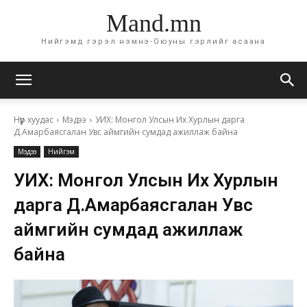
Mand.mn
Нийгэмд гэрэл нэмнэ-Оюуны гэрлийг асаана
Нүүр хуудас
Мэдээ
УИХ: Монгол Улсын Их Хурлын дарга
Д.Амарбаясгалан Увс аймгийн сумдад ажиллаж байна
Мэдээ
Нийгэм
УИХ: Монгол Улсын Их Хурлын
дарга Д.Амарбаясгалан Увс
аймгийн сумдад ажиллаж
байна