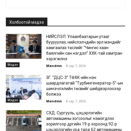
Холбоотой мэдээ
НИЙСЛЭЛ: Улаанбаатарын утааг
бууруулах, нийслэлчүүдийн эрүүл мэндийг
хамгаалах төслийг “Чингис хаан
баялгийн сан нэгдэл” ХХК-тай хамтран
хэрэгжүүлнэ
Мэдээ
Mandmn
-
8 сар 7, 2026
ЗГ: “ДЦС-3” ТӨХК-ийн нэн
шаардлагатай “Турбингенератор-5”-ын
шинэчлэлийн төсвийг шийдвэрлэхээр
болжээ
Мэдээ
Mandmn
-
8 сар 7, 2026
СХД: Сургууль, цэцэрлэгийн
автомашины зогсоолыг нэмэгдүүлэх
зорилгоор дүүргийн 19-р хороонд 92-р
цэцэрлэгийн урд талд 62 автомашины