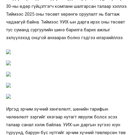
30-ны өдөр гүйцэтгэгч компани шалгарсан талаар хэллээ.
Тиймээс 2025 оны төсөвт хөрөнгө оруулалт нь багтаж
чадаагүй байна. Тиймээс УИХ-ын дарга ирэх оны төсөвт
тус суманд сургуулийн шинэ барилга барих ажлыг
эхлүүлэхэд онцгой анхаарах болно гэдгээ илэрхийллээ.
Иргэд эрчим хүчний хөнгөлөлт, шөнийн тарифын
чөлөөлөлт зэргийг хязгаар нутагт явуулж болох эсэх
талаар санал хэлж байлаа. УИХ-ын даргын зүгээс юун
түрүүнд, баруун бүс нутгийг эрчим хүчний төвлөрсөн төв