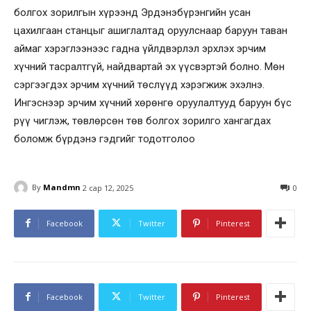
болгох зорилгын хүрээнд Эрдэнэбүрэнгийн усан
цахилгаан станцыг ашиглалтад оруулснаар баруун таван
аймаг хэрэглээнээс гадна үйлдвэрлэл эрхлэх эрчим
хүчний тасралтгүй, найдвартай эх үүсвэртэй болно. Мөн
сэргээгдэх эрчим хүчний төслүүд хэрэгжиж эхэлнэ.
Ингэснээр эрчим хүчний хөрөнгө оруулалтууд баруун бүс
рүү чиглэж, төвлөрсөн төв болгох зорилго хангагдах
боломж бүрдэнэ гэдгийг тодотголоо
By
Mandmn
2 сар 12, 2025
0
Facebook
Twitter
Pinterest
Facebook
Twitter
Pinterest