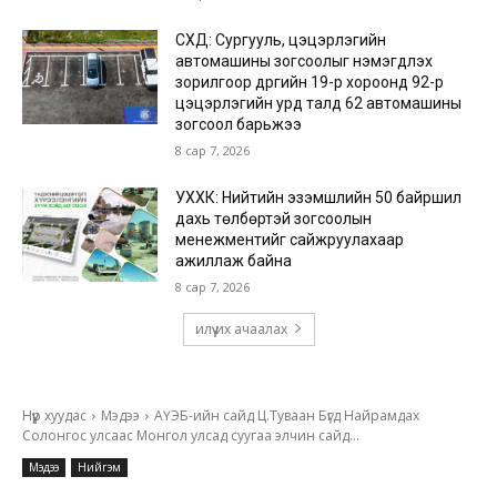
СХД: Сургууль, цэцэрлэгийн
автомашины зогсоолыг нэмэгдүүлэх
зорилгоор дүүргийн 19-р хороонд 92-р
цэцэрлэгийн урд талд 62 автомашины
зогсоол барьжээ
8 сар 7, 2026
УХХК: Нийтийн эзэмшлийн 50 байршил
дахь төлбөртэй зогсоолын
менежментийг сайжруулахаар
ажиллаж байна
8 сар 7, 2026
илүү их ачаалах