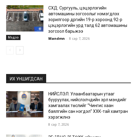
СХД: Сургууль, цэцэрлэгийн
автомашины зогсоолыг нэмэгдүүлэх
зорилгоор дүүргийн 19-р хороонд 92-р
цэцэрлэгийн урд талд 62 автомашины
зогсоол барьжээ
Мэдээ
Mandmn
-
8 сар 7, 2026
ИХ УНШИГДСАН
НИЙСЛЭЛ: Улаанбаатарын утааг
бууруулах, нийслэлчүүдийн эрүүл мэндийг
хамгаалах төслийг “Чингис хаан
баялгийн сан нэгдэл” ХХК-тай хамтран
хэрэгжүүлнэ
8 сар 7, 2026