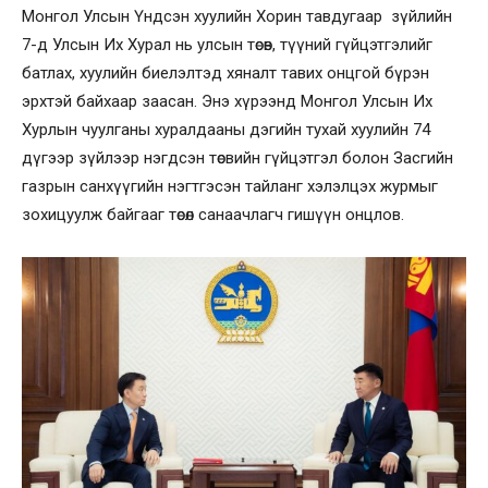
Монгол Улсын Үндсэн хуулийн Хорин тавдугаар зүйлийн
7-д Улсын Их Хурал нь улсын төсөв, түүний гүйцэтгэлийг
батлах, хуулийн биелэлтэд хяналт тавих онцгой бүрэн
эрхтэй байхаар заасан. Энэ хүрээнд Монгол Улсын Их
Хурлын чуулганы хуралдааны дэгийн тухай хуулийн 74
дүгээр зүйлээр нэгдсэн төсвийн гүйцэтгэл болон Засгийн
газрын санхүүгийн нэгтгэсэн тайланг хэлэлцэх журмыг
зохицуулж байгааг төсөл санаачлагч гишүүн онцлов.