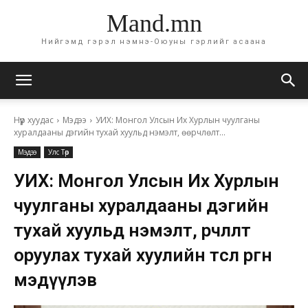
Mand.mn
Нийгэмд гэрэл нэмнэ-Оюуны гэрлийг асаана
Нүүр хуудас
Мэдээ
УИХ: Монгол Улсын Их Хурлын чуулганы
хуралдааны дэгийн тухай хуульд нэмэлт, өөрчлөлт...
Мэдээ
Улс Төр
УИХ: Монгол Улсын Их Хурлын
чуулганы хуралдааны дэгийн
тухай хуульд нэмэлт, өөрчлөлт
оруулах тухай хуулийн төсөл өргөн
мэдүүлэв