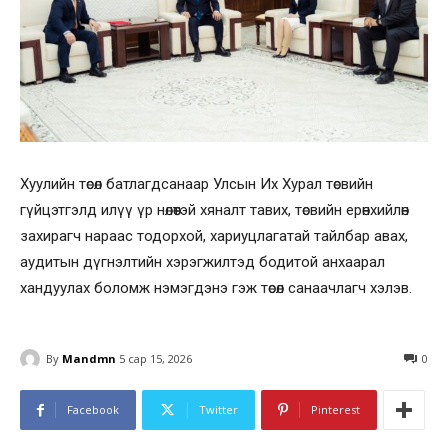
Хуулийн төсөл батлагдсанаар Улсын Их Хурал төсвийн
гүйцэтгэлд илүү үр нөлөөтэй хяналт тавих, төсвийн ерөнхийлөн
захирагч нараас тодорхой, хариуцлагатай тайлбар авах,
аудитын дүгнэлтийн хэрэгжилтэд бодитой анхаарал
хандуулах боломж нэмэгдэнэ гэж төсөл санаачлагч хэлэв.
By
Mandmn
5 сар 15, 2026
0
Facebook
Twitter
Pinterest