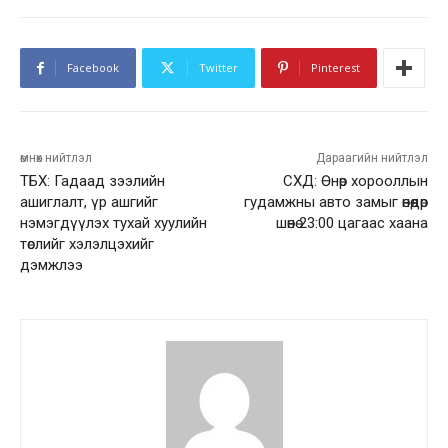
Facebook
Twitter
Pinterest
өмнөх нийтлэл
Дараагийн нийтлэл
ТБХ: Гадаад зээлийн
СХД: Өнөр хорооллын
ашиглалт, үр ашгийг
гудамжны авто замыг өнөөдөр
нэмэгдүүлэх тухай хуулийн
шөнө 23:00 цагаас хаана
төслийг хэлэлцэхийг
дэмжлээ