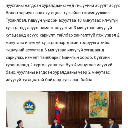
чуулганы нэгдсэн хуралдааны үед гишүүний асуулт асуух
болон хариулт авах хугацааг тусгайлан зохицуулжээ.
Тухайлбал, гишүүн үндсэн асуултаа 10 минутаас илүүгүй
хугацаанд асуух, нэмэлт асуултыг 3 минутаас илүүгүй
хугацаанд асуух, хариулт, тайлбар хангалтгүй гэж үзвэл 2
минутаас илүүгүй хугацаагаар дахин тодруулга хийх,
гишүүний асуултад 6 минутаас илүүгүй хугацаанд
хариулах, нэмэлт тайлбарыг Байнгын хороо, бүлгийн
хуралдаанд 2 хүртэл удаа тус бүр 4 минутаас илүүгүй
байх, чуулганы нэгдсэн хуралдааны үеэр 2 минутаас
илүүгүй хугацаатай байхаар тусгасан байна.