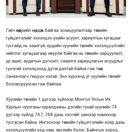
Гэвч өнөөдрийн мөрдөж байгаа зохицуулалтаар төсвийн
гүйцэтгэлийг хэлэлцэх үеийн асуулт, хариултын хугацааг
тусгайд нь заалгүй, ердийн хуулийн төслийн хэлэлцүүлгийн
нийтлэг хугацаагаар явуулж байгаа нь төсвийн зарцуулалт,
үр ашиг, аудитын дүгнэлт, сахилга хариуцлагын асуудлыг
гүнзгий хэлэлцэхэд дутагдалтай байна гэж төсөл
санаачлагч гишүүн хэлэв. Энэ хүрээнд уг хуулийн төслийг
боловсруулсан гэж байлаа.
Хуулийн төслийн 1 дүгээр зүйлээр Монгол Улсын Их
Хурлын чуулганы хуралдааны дэгийн тухай хуулийн 74
дүгээр зүйлд 74.7, 74.8 дахь хэсгийг шинээр нэмэхээр
тусгасан байна. Ингэснээр төсвийн гүйцэтгэлийн хоёр дахь
хэлэлцүүлгийн үед нам, эвслийн бүлэг, Байнгын хороо,