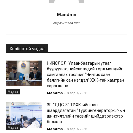
Mandmn
https://mand.mn/
Холбоотой мэдээ
НИЙСЛЭЛ: Улаанбаатарын утааг
бууруулах, нийслэлчүүдийн эрүүл мэндийг
хамгаалах төслийг “Чингис хаан
баялгийн сан нэгдэл” ХХК-тай хамтран
хэрэгжүүлнэ
Мэдээ
Mandmn
-
8 сар 7, 2026
ЗГ: “ДЦС-3” ТӨХК-ийн нэн
шаардлагатай “Турбингенератор-5”-ын
шинэчлэлийн төсвийг шийдвэрлэхээр
болжээ
Мэдээ
Mandmn
-
8 сар 7, 2026