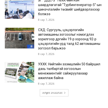
ЗГ: “ДЦС-3” ТӨХК-ийн нэн
шаардлагатай “Турбингенератор-5”-ын
шинэчлэлийн төсвийг шийдвэрлэхээр
болжээ
8 сар 7, 2026
СХД: Сургууль, цэцэрлэгийн
автомашины зогсоолыг нэмэгдүүлэх
зорилгоор дүүргийн 19-р хороонд 92-р
цэцэрлэгийн урд талд 62 автомашины
зогсоол барьжээ
8 сар 7, 2026
УХХК: Нийтийн эзэмшлийн 50 байршил
дахь төлбөртэй зогсоолын
менежментийг сайжруулахаар
ажиллаж байна
8 сар 7, 2026
илүү их ачаалах