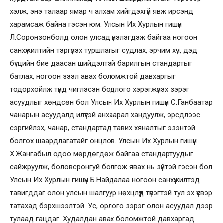
хэлж, энэ талаар ямар ч алхам хийгдэхгүй явж ирсэнд
харамсаж байна гэсэн юм. Улсын Их Хурлын гишүүн
Л.Соронзонболд олон улсад үнэлэгдэж байгаа ногоон
санхүүжилтийн тэргүүлэх туршлагыг судлах, эрчим хүч, дэд
бүтцийн бие даасан шийдэлтэй барилгын стандартыг
батлах, ногоон зээл авах боломжтой давхаргыг
тодорхойлж түүнд чиглэсэн бодлого хэрэгжүүлэх зэрэг
асуудлыг хөндсөн бол Улсын Их Хурлын гишүүн С.Ганбаатар
чанарын асуудалд илүүтэй анхаарал хандуулж, эрсдлээс
сэргийлэх, чанар, стандартад тавих хяналтыг эзэнтэй
болгох шаардлагатайг онцлов. Улсын Их Хурлын гишүүн
Х.Жангабыл одоо мөрдөгдөж байгаа стандартуудыг
сайжруулж, боловсронгуй болгож явах нь зүйтэй гэсэн бол
Улсын Их Хурлын гишүүн Б.Найдалаа ногоон санхүүжилтэд
тавигддаг олон улсын шалгуур нөхцлүүд түвэгтэй тул эх үүсвэр
татахад бэрхшээлтэй. Ус, орлого зэрэг олон асуудал дээр
тулаад гацдаг. Худалдан авах боломжтой давхаргад