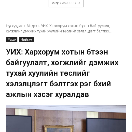
илүү их ачаалах