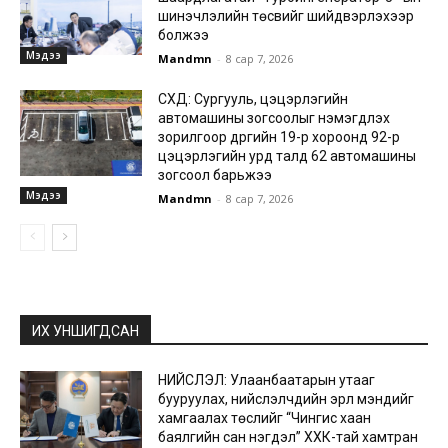
шинэчлэлийн төсвийг шийдвэрлэхээр
болжээ
Мэдээ
Mandmn
-
8 сар 7, 2026
СХД: Сургууль, цэцэрлэгийн
автомашины зогсоолыг нэмэгдүүлэх
зорилгоор дүүргийн 19-р хороонд 92-р
цэцэрлэгийн урд талд 62 автомашины
зогсоол барьжээ
Мэдээ
Mandmn
-
8 сар 7, 2026
ИХ УНШИГДСАН
НИЙСЛЭЛ: Улаанбаатарын утааг
бууруулах, нийслэлчүүдийн эрүүл мэндийг
хамгаалах төслийг “Чингис хаан
баялгийн сан нэгдэл” ХХК-тай хамтран