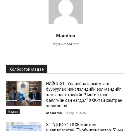
Mandmn
https://mand.mn/
Холбоотой мэдээ
НИЙСЛЭЛ: Улаанбаатарын утааг
бууруулах, нийслэлчүүдийн эрүүл мэндийг
хамгаалах төслийг “Чингис хаан
баялгийн сан нэгдэл” ХХК-тай хамтран
хэрэгжүүлнэ
Мэдээ
Mandmn
-
8 сар 7, 2026
ЗГ: “ДЦС-3” ТӨХК-ийн нэн
шаардлагатай “Турбингенератор-5”-ын