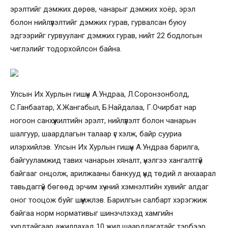
эрэлтийг дэмжих дөрөв, чанарыг дэмжих хоёр, эрэл
болон нийлүүлэлтийг дэмжих гурав, гурвалсан буюу
эдгээрийг гурвууланг дэмжих гурав, нийт 22 бодлогын
чиглэлийг тодорхойлсон байна.
Улсын Их Хурлын гишүүн А.Ундраа, Л.Соронзонболд,
С.Ганбаатар, Х.Жангабыл, Б.Найдалаа, Г.Очирбат нар
ногоон санхүүжилтийн эрэлт, нийлүүлэлт болон чанарын
шалгуур, шаардлагын талаар үг хэлж, байр сууриа
илэрхийлэв. Улсын Их Хурлын гишүүн А.Ундраа барилга,
байгууламжид тавих чанарын хяналт, үнэлгээ хангалтгүй
байгааг онцолж, арилжааны банкууд үүнд төдий л анхаарал
тавьдаггүй бөгөөд эрчим хүчний хэмнэлтийн хувийг алдаг
оног тооцож буйг шүүмжлэв. Барилгын салбарт хэрэгжиж
байгаа норм нормативыг шинэчлэхэд хамгийн
хурдтайгаар ажиллахад 10 жил шаардлагатайг тэрбээр