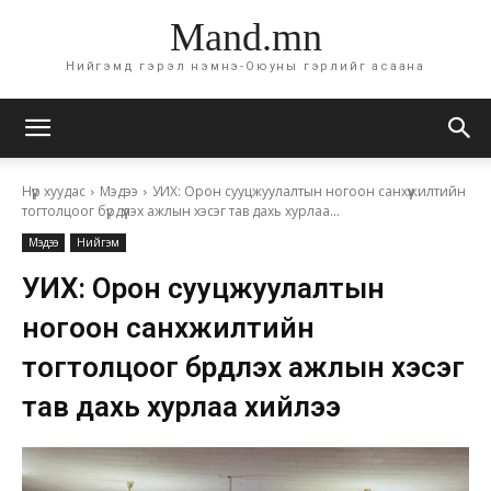
Mand.mn
Нийгэмд гэрэл нэмнэ-Оюуны гэрлийг асаана
Нүүр хуудас
Мэдээ
УИХ: Орон сууцжуулалтын ногоон санхүүжилтийн
тогтолцоог бүрдүүлэх ажлын хэсэг тав дахь хурлаа...
Мэдээ
Нийгэм
УИХ: Орон сууцжуулалтын
ногоон санхүүжилтийн
тогтолцоог бүрдүүлэх ажлын хэсэг
тав дахь хурлаа хийлээ