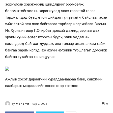
зориулсан хэрэгжихүйц шийдлүүдийг эрэмбэлж,
боломжтойгоос нь хэрэгжүүлээд явах хэрэгтэй гэлээ.
Тархмал дэд бүтэц л гол шийдэл тул үнэтэй ч байслаа гэсэн
хийх ёстой гэж үзэж байгаагаа тэрбээр илэрхийлэв. Улсын
Их Хурлын гишүүн Г.Очирбат дэлхий дахинд сэргээгдэх
эрчим хүчний өртөг ихээхэн буурч, хүчин чадал нь
нэмэгдээд байгааг дурдаж, энэ талаар ажил, алхам хийж
байгаа зарим иргэд, аж ахуйн нэгжийн туршлагыг дэмжиж
байгаа тухайгаа танилцуулав.
Ажлын хэсэг дараагийн хуралдаанаараа банк, санхүүгийн
салбарын мэдээллийг сонсохоор тогтлоо
By
Mandmn
1 сар 7, 2025
0