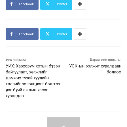
Facebook
Twitter
Facebook
Twitter
өмнөх нийтлэл
Дараагийн нийтлэл
УИХ: Хархорум хотын бүтээн
УОК-ын ээлжит хуралдаан
байгуулалт, хөгжлийг
боллоо
дэмжих тухай хуулийн
төслийг хэлэлцүүлэгт бэлтгэх
үүрэг бүхий ажлын хэсэг
хуралдав