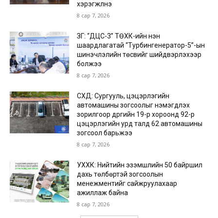
хэрэгжүүлнэ
8 сар 7, 2026
ЗГ: “ДЦС-3” ТӨХК-ийн нэн
шаардлагатай “Турбингенератор-5”-ын
шинэчлэлийн төсвийг шийдвэрлэхээр
болжээ
8 сар 7, 2026
СХД: Сургууль, цэцэрлэгийн
автомашины зогсоолыг нэмэгдүүлэх
зорилгоор дүүргийн 19-р хороонд 92-р
цэцэрлэгийн урд талд 62 автомашины
зогсоол барьжээ
8 сар 7, 2026
УХХК: Нийтийн эзэмшлийн 50 байршил
дахь төлбөртэй зогсоолын
менежментийг сайжруулахаар
ажиллаж байна
8 сар 7, 2026