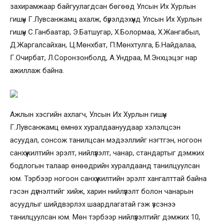
захирамжаар байгуулагдсан бөгөөд Улсын Их Хурлын
гишүүн Г.Лувсанжамц ахалж, бүрэлдэхүүнд Улсын Их Хурлын
гишүүн С.Ганбаатар, Э.Батшугар, Х.Болормаа, Х.Жангабыл,
Д.Жаргалсайхан, Ц.Мөнхбат, П.Мөнхтулга, Б.Найдалаа,
Г.Очирбат, Л.Соронзонболд, А.Ундраа, М.Энхцэцэг нар
ажиллаж байна.
Ажлын хэсгийн ахлагч, Улсын Их Хурлын гишүүн
Г.Лувсанжамц өмнөх хуралдаануудаар хэлэлцсэн
асуудал, сонсож танилцсан мэдээллийг нэгтгэн, ногоон
санхүүжилтийн эрэлт, нийлүүлэлт, чанар, стандартыг дэмжих
бодлогын талаар өнөөдрийн хуралдаанд танилцуулсан
юм. Тэрбээр ногоон санхүүжилтийн эрэлт хангалттай байна
гэсэн дүгнэлтийг хийж, харин нийлүүлэлт болон чанарын
асуудлыг шийдвэрлэх шаардлагатай гэж үзсэнээ
танилцуулсан юм. Мөн тэрбээр нийлүүлэлтийг дэмжих 10,