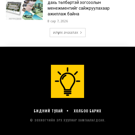
БИДНИЙ ТУХАЙ
ХОЛБОО БАРИХ
© ЗОХИОГЧИЙН ЭРХ ХУУЛИАР ХАМГААЛАГДСАН.