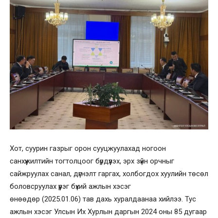
Хот, суурин газрыг орон сууцжуулахад ногоон
санхүүжилтийн тогтолцоог бүрдүүлэх, эрх зүйн орчныг
сайжруулах санал, дүгнэлт гаргах, холбогдох хуулийн төсөл
боловсруулах үүрэг бүхий ажлын хэсэг
өнөөдөр (2025.01.06) тав дахь хуралдаанаа хийлээ. Тус
ажлын хэсэг Улсын Их Хурлын даргын 2024 оны 85 дугаар